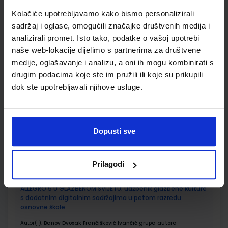
Kolačiće upotrebljavamo kako bismo personalizirali
Udžbenik
Omot
sadržaj i oglase, omogućili značajke društvenih medija i
analizirali promet. Isto tako, podatke o vašoj upotrebi
naše web-lokacije dijelimo s partnerima za društvene
VREMEPLOV 5; radna bilježnica iz povijesti za 5. razred
osnovne škole
medije, oglašavanje i analizu, a oni ih mogu kombinirati s
drugim podacima koje ste im pružili ili koje su prikupili
Autor(i):
Manuela Kujundžić Šime Labor
dok ste upotrebljavali njihove usluge.
Nakladnik:
PROFIL KLETT d.o.o.
Registarski broj ministarstva:
6467-
DOM
SKU:
CIJENA:
775056
11,00 €
Dopusti sve
ŠIFRA OMOTA:
500261
Udžbenik
Omot
Prilagodi
ALLEGRO 5 U GLAZBENOM SVIJETU; udžbenik glazbene kulture
s dodatnim digitalnim sadržajima u petom razredu
osnovne škole
Autor(i):
Banov Dvoxak Frančišković Ivančić grupa autora