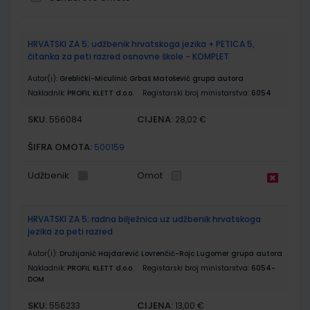
Grupirani
HRVATSKI ZA 5; udžbenik hrvatskoga jezika + PETICA 5,
proizvodi
čitanka za peti razred osnovne škole - KOMPLET
Autor(i):
Greblički-Miculinić Grbaš Matošević grupa autora
Nakladnik:
PROFIL KLETT d.o.o.
Registarski broj ministarstva:
6054
SKU:
CIJENA:
556084
28,02 €
ŠIFRA OMOTA:
500159
Udžbenik
Omot
HRVATSKI ZA 5; radna bilježnica uz udžbenik hrvatskoga
jezika za peti razred
Autor(i):
Družijanić Hajdarević Lovrenčić-Rojc Lugomer grupa autora
Nakladnik:
PROFIL KLETT d.o.o.
Registarski broj ministarstva:
6054-
DOM
SKU:
CIJENA:
556233
13,00 €