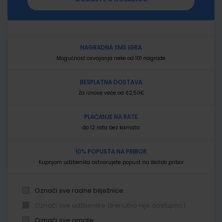
NAGRADNA SMS IGRA
Mogućnost osvajanja neke od 101 nagrade
BESPLATNA DOSTAVA
Za iznose veće od 62,50€
PLAĆANJE NA RATE
do 12 rata bez kamata
10% POPUSTA NA PRIBOR
Kupnjom udžbenika ostvarujete popust na školski pribor
Označi sve radne bilježnice
Označi sve udžbenike (trenutno nije dostupno)
Označi sve omote