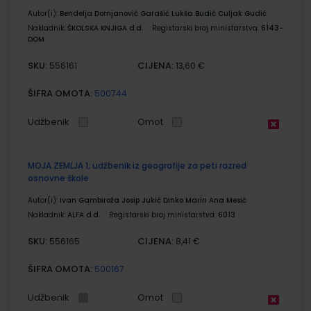
Autor(i):
Bendelja Domjanović Garašić Lukša Budić Culjak Gudić
Nakladnik:
ŠKOLSKA KNJIGA d.d.
Registarski broj ministarstva:
6143-
DOM
SKU:
CIJENA:
556161
13,60 €
ŠIFRA OMOTA:
500744
Udžbenik
Omot
MOJA ZEMLJA 1; udžbenik iz geografije za peti razred
osnovne škole
Autor(i):
Ivan Gambiroža Josip Jukić Dinko Marin Ana Mesić
Nakladnik:
ALFA d.d.
Registarski broj ministarstva:
6013
SKU:
CIJENA:
556165
8,41 €
ŠIFRA OMOTA:
500167
Udžbenik
Omot