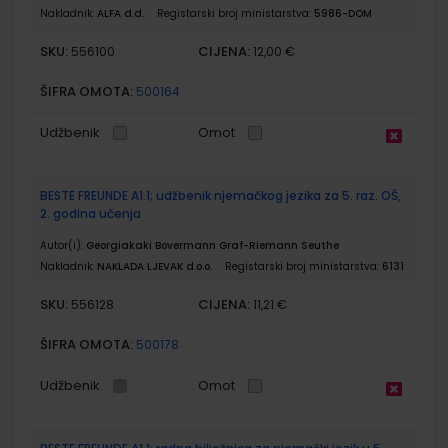
Nakladnik:
ALFA d.d.
Registarski broj ministarstva:
5986-DOM
SKU:
CIJENA:
556100
12,00 €
ŠIFRA OMOTA:
500164
Udžbenik
Omot
BESTE FREUNDE A1.1; udžbenik njemačkog jezika za 5. raz. OŠ,
2. godina učenja
Autor(i):
Georgiakaki Bovermann Graf-Riemann Seuthe
Nakladnik:
NAKLADA LJEVAK d.o.o.
Registarski broj ministarstva:
6131
SKU:
CIJENA:
556128
11,21 €
ŠIFRA OMOTA:
500178
Udžbenik
Omot