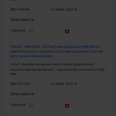
SKU:
CIJENA:
556186
28,00 €
ŠIFRA OMOTA:
Udžbenik
POKUSI - PRIRODA 5; (KUTIJA) radna bilježnica PRIRODA 5 s
radnim listovima i priborom za izvođenje pokusa iz prirode
za 5. razred osnovne škole
Autor(i):
Bendelja Domjanović Horvat Garašić grupa autora
Nakladnik:
ŠKOLSKA KNJIGA d.d.
Registarski broj ministarstva:
6143-
DOM
SKU:
CIJENA:
567502
30,00 €
ŠIFRA OMOTA:
Udžbenik