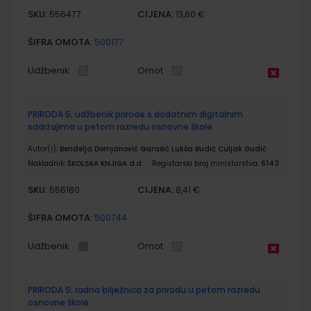
SKU:
CIJENA:
556477
13,60 €
ŠIFRA OMOTA:
500177
Udžbenik
Omot
PRIRODA 5; udžbenik prirode s dodatnim digitalnim
sadržajima u petom razredu osnovne škole
Autor(i):
Bendelja Domjanović Garašić Lukša Budić Culjak Gudić
Nakladnik:
ŠKOLSKA KNJIGA d.d.
Registarski broj ministarstva:
6143
SKU:
CIJENA:
556160
8,41 €
ŠIFRA OMOTA:
500744
Udžbenik
Omot
PRIRODA 5; radna bilježnica za prirodu u petom razredu
osnovne škole