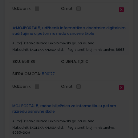
Udžbenik
Omot
#MOJPORTAL5; udžbenik informatike s dodatnim digitalnim
sadržajima u petom razredu osnovne škole
Autor(i):
Babić Bubica Leko Dimovski grupa autora
Nakladnik:
ŠKOLSKA KNJIGA d.d.
Registarski broj ministarstva:
6063
SKU:
CIJENA:
556189
11,21 €
ŠIFRA OMOTA:
500177
Udžbenik
Omot
MOJ PORTAL 5; radna bilježnica za informatiku u petom
razredu osnovne škole
Autor(i):
Babić Bubica Leko Dimovski grupa autora
Nakladnik:
ŠKOLSKA KNJIGA d.d.
Registarski broj ministarstva:
6063-DOM