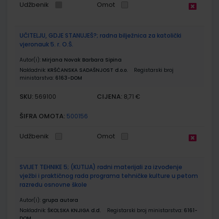
Udžbenik
Omot
UČITELJU, GDJE STANUJEŠ?; radna bilježnica za katolički
vjeronauk 5. r. O.Š.
Autor(i):
Mirjana Novak Barbara Sipina
Nakladnik:
KRŠĆANSKA SADAŠNJOST d.o.o.
Registarski broj
ministarstva:
6163-DOM
SKU:
CIJENA:
569100
8,71 €
ŠIFRA OMOTA:
500156
Udžbenik
Omot
SVIJET TEHNIKE 5; (KUTIJA) radni materijali za izvođenje
vježbi i praktičnog rada programa tehničke kulture u petom
razredu osnovne škole
Autor(i):
grupa autora
Nakladnik:
ŠKOLSKA KNJIGA d.d.
Registarski broj ministarstva:
6161-
DOM