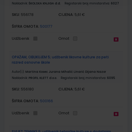
Nakladnik:
ŠKOLSKA KNJIGA d.d.
Registarski broj ministarstva:
6027
SKU:
CIJENA:
556178
5,61 €
ŠIFRA OMOTA:
500177
Udžbenik
Omot
OPAŽAM, OBLIKUJEM 5; udžbenik likovne kulture za peti
razred osnovne škole
Autor(i):
Martina Kosec Jurana Mihalić Linarić Dijana Nazor
Nakladnik:
PROFIL KLETT d.o.o.
Registarski broj ministarstva:
6095
SKU:
CIJENA:
556180
5,61 €
ŠIFRA OMOTA:
500166
Udžbenik
Omot
SVIJET TEHNIKE 5; udžbenik tehničke kulture s dodatnim