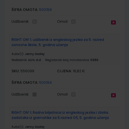
ŠIFRA OMOTA:
500159
Udžbenik
Omot
RIGHT ON! 1; udžbenik iz engleskog jezika za 5. razred
osnovne škole, 5. godina učenja
Autor(i):
Jenny Dooley
Nakladnik:
ALFA d.d.
Registarski broj ministarstva:
5986
SKU:
CIJENA:
556099
16,82 €
ŠIFRA OMOTA:
500164
Udžbenik
Omot
RIGHT ON! 1; Radna bilježnica iz engleskog jezika i zbirka
zadataka iz gramatike za 5.razred OŠ, 5. godina učenja
Autor(i):
Jenny Dooley