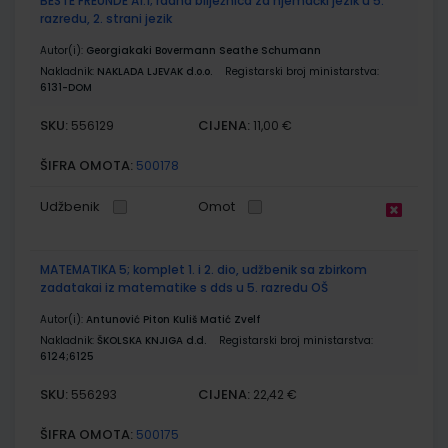
BESTE FREUNDE A1.1; radna bilježnica za njemački jezik u 5.
razredu, 2. strani jezik
Autor(i):
Georgiakaki Bovermann Seathe Schumann
Nakladnik:
NAKLADA LJEVAK d.o.o.
Registarski broj ministarstva:
6131-DOM
SKU:
CIJENA:
556129
11,00 €
ŠIFRA OMOTA:
500178
Udžbenik
Omot
MATEMATIKA 5; komplet 1. i 2. dio, udžbenik sa zbirkom
zadatakai iz matematike s dds u 5. razredu OŠ
Autor(i):
Antunović Piton Kuliš Matić Zvelf
Nakladnik:
ŠKOLSKA KNJIGA d.d.
Registarski broj ministarstva:
6124;6125
SKU:
CIJENA:
556293
22,42 €
ŠIFRA OMOTA:
500175