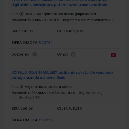
digitalnim sadržajima u petom razredu osnovne škole
Autor(i):
Delić Jukić Koprivnjak Kovačević grupa autora
Nakladnik:
ŠKOLSKA KNJIGA d.d.
Registarski broj ministarstva:
6161
SKU:
CIJENA:
556185
5,61 €
ŠIFRA OMOTA:
500744
Udžbenik
Omot
UČITELJU, GDJE STANUJEŠ?; udžbenik za katolički vjeronauk
petoga razreda osnovne škole
Autor(i):
Mirjana Novak Barbara Sipina
Nakladnik:
KRŠĆANSKA SADAŠNJOST d.o.o.
Registarski broj
ministarstva:
6163
SKU:
CIJENA:
556193
11,21 €
ŠIFRA OMOTA:
500156