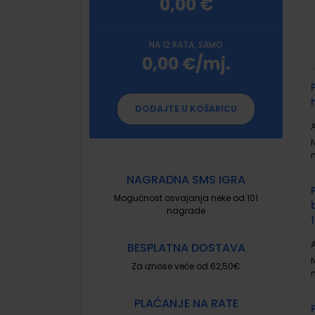
0,00 €
NA 12 RATA, SAMO
0,00 €/mj.
G
p
DODAJTE U KOŠARICU
A
NAGRADNA SMS IGRA
Mogućnost osvajanja neke od 101
nagrade
A
BESPLATNA DOSTAVA
Za iznose veće od 62,50€
PLAĆANJE NA RATE