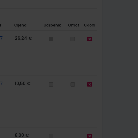
a
Cijena
Udžbenik
Omot
Ukloni
57
26,24 €
57
10,50 €
8,00 €