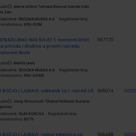
utor(i):
Alena Letina Tamara Kisovar Ivanda Ivan
De Zan
Nakladnik:
ŠKOLSKA KNJIGA d.d.
Registarski broj
ministarstva:
6151-DOM
ISTRAŽUJEMO NAŠ SVIJET 1; nastavni listići
567770
za prirodu i društvo u prvom razredu
osnovne škole
utor(i):
Melita Lesić
Nakladnik:
ŠKOLSKA KNJIGA d.d.
Registarski broj
ministarstva:
6151-DOM3
U BOŽJOJ LJUBAVI; udžbenik za 1. razred OŠ
556074
5002
utor(i):
Josip Šimunović Tihana Petković Suzana
Lipovac
Nakladnik:
GLAS KONCILA
Registarski broj
ministarstva:
6079
U BOŽJOJ LJUBAVI; radna bilježnica za
556498
5002