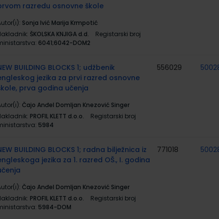
prvom razredu osnovne škole
utor(i):
Sonja Ivić Marija Krmpotić
Nakladnik:
ŠKOLSKA KNJIGA d.d.
Registarski broj
ministarstva:
6041;6042-DOM2
NEW BUILDING BLOCKS 1; udžbenik
556029
5002
engleskog jezika za prvi razred osnovne
škole, prva godina učenja
utor(i):
Čajo Anđel Domljan Knezović Singer
Nakladnik:
PROFIL KLETT d.o.o.
Registarski broj
ministarstva:
5984
NEW BUILDING BLOCKS 1; radna bilježnica iz
771018
5002
engleskoga jezika za 1. razred OŠ., I. godina
učenja
utor(i):
Čajo Anđel Domljan Knezović Singer
Nakladnik:
PROFIL KLETT d.o.o.
Registarski broj
ministarstva:
5984-DOM