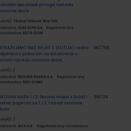
katolički vjeronauk prvoga razreda
osnovne škole
utor(i):
Tihana Petković Ana Volf
Nakladnik:
GLAS KONCILA
Registarski broj
ministarstva:
6079-DOM
ISTRAŽUJEMO NAŠ SVIJET 1; (KUTIJA) radna
567759
bilježnica s priborom za istraživanje u
prvom razredu osnovne škole
utor(i):
/
Nakladnik:
ŠKOLSKA KNJIGA d.d.
Registarski broj
ministarstva:
6151-DOM2
LIKOVNA MAPA 1 i 2; likovna mapa s kolaž i
991734
raster papirom za 1. i 2. razred osnovne
škole
utor(i):
/
Nakladnik:
ALFA d.d.
Registarski broj ministarstva: