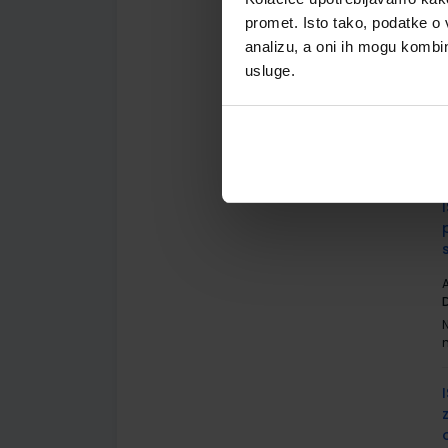
promet. Isto tako, podatke o 
analizu, a oni ih mogu kombini
usluge.
A
A