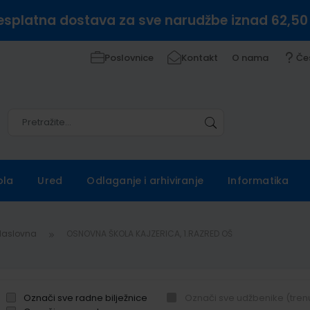
esplatna dostava za sve narudžbe iznad 62,50
Poslovnice
Kontakt
O nama
Če
Pretražite
Pretražite
ola
Ured
Odlaganje i arhiviranje
Informatika
Naslovna
OSNOVNA ŠKOLA KAJZERICA, 1.RAZRED OŠ
Označi sve radne bilježnice
Označi sve udžbenike (tren