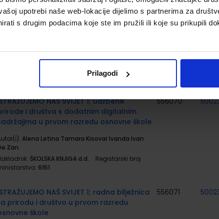
ministarstva:
7001
vašoj upotrebi naše web-lokacije dijelimo s partnerima za društv
rati s drugim podacima koje ste im pružili ili koje su prikupili do
E-SVIJET 1; radna bilježnica informatike u
567003
5007
prvom razredu osnovne škole
utor(i):
Josipa Blagus Marijana Šundov
Nakladnik:
ŠKOLSKA KNJIGA d.d.
Registarski broj
Prilagodi
ministarstva:
7001-DOM
ISTRAŽUJEMO NAŠ SVIJET 1; udžbenik
556070
5002
prirode i društva s dodatnim digitalnim
sadržajima u prvom razredu osnovne škole
utor(i):
Alena Letina Tamara Kisovar Ivanda Ivan
De Zan
Nakladnik:
ŠKOLSKA KNJIGA d.d.
Registarski broj
ministarstva:
6151
ISTRAŽUJEMO NAŠ SVIJET 1; radna bilježnica
556071
5002
za prirodu i društvo u prvom razredu
osnovne škole