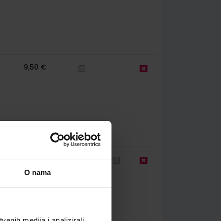
9,50 €
44
10,80 €
O nama
enih medija i analizirali