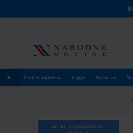
B
Školski udžbenici
Knjige
Tiskanice
Šk
UKUPNO - ODABRANI UDŽBENICI