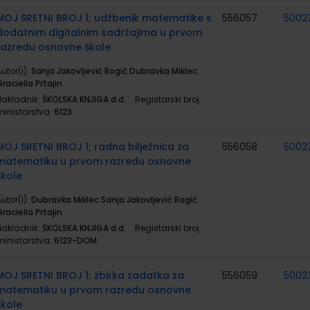
MOJ SRETNI BROJ 1; udžbenik matematike s
556057
5002
dodatnim digitalnim sadržajima u prvom
razredu osnovne škole
utor(i):
Sanja Jakovljević Rogić Dubravka Miklec
raciella Prtajin
Nakladnik:
ŠKOLSKA KNJIGA d.d.
Registarski broj
ministarstva:
6123
MOJ SRETNI BROJ 1; radna bilježnica za
556058
5002
matematiku u prvom razredu osnovne
škole
utor(i):
Dubravka Miklec Sanja Jakovljević Rogić
raciella Prtajin
Nakladnik:
ŠKOLSKA KNJIGA d.d.
Registarski broj
ministarstva:
6123-DOM
MOJ SRETNI BROJ 1; zbirka zadatka za
556059
5002
matematiku u prvom razredu osnovne
škole