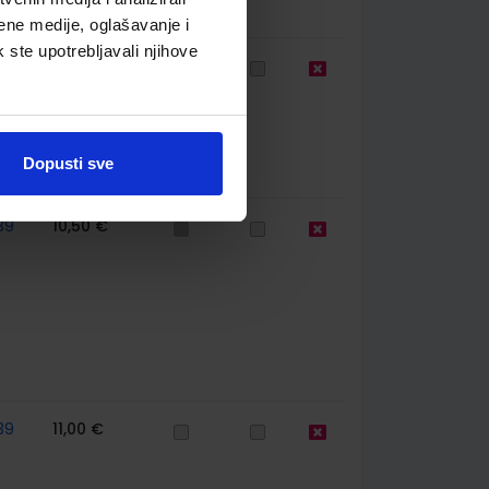
ene medije, oglašavanje i
k ste upotrebljavali njihove
44
11,50 €
Dopusti sve
39
10,50 €
39
11,00 €