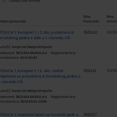
Označi sve omote
Šifra
Šifra
Naziv proizvoda
Proizvoda
omot
rupirani
roizvodi
PČELICA 1; komplet 1. i 2 dio, početnica iz
556240
5001
hrvatskog jezika s dds u 1. razredu OŠ
utor(i):
Sonja Ivić Marija Krmpotić
Nakladnik:
ŠKOLSKA KNJIGA d.d.
Registarski broj
ministarstva:
6041;6042
PČELICA 1; komplet 1. i 2. dio, radne
556241
5001
bilježnice uz početnica iz hrvatskog jezika u
1. razredu OŠ
utor(i):
Sonja Ivić Marija Krmpotić
Nakladnik:
ŠKOLSKA KNJIGA d.d.
Registarski broj
ministarstva:
6041;6042-DOM
PČELICA 1; nastavni listići za hrvatski jezik u
556227