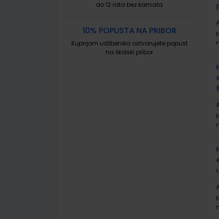
do 12 rata bez kamata
A
10% POPUSTA NA PRIBOR
Kupnjom udžbenika ostvarujete popust
na školski pribor
A
A