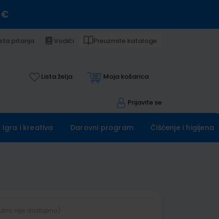
 €
sta pitanja
Vodiči
Preuzmite kataloge
Lista želja
Moja košarica
Prijavite se
Igra i kreativa
Darovni program
Čišćenje i higijena
utno nije dostupno)