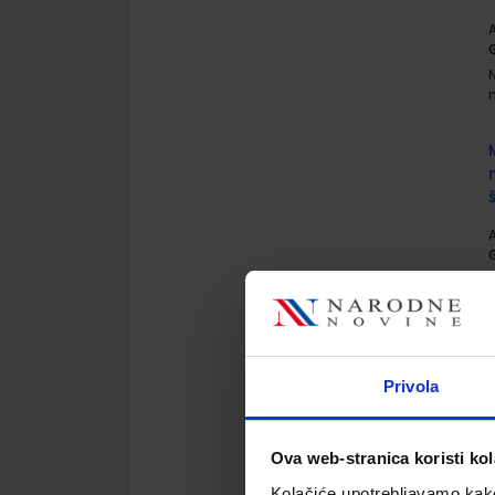
A
G
A
G
Privola
A
Ova web-stranica koristi kol
Kolačiće upotrebljavamo kako 