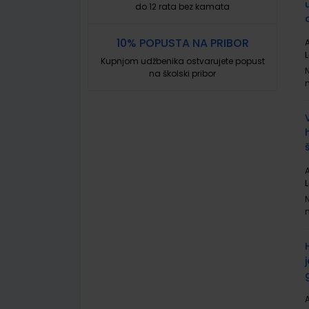
do 12 rata bez kamata
10% POPUSTA NA PRIBOR
A
L
Kupnjom udžbenika ostvarujete popust
na školski pribor
A
L
A