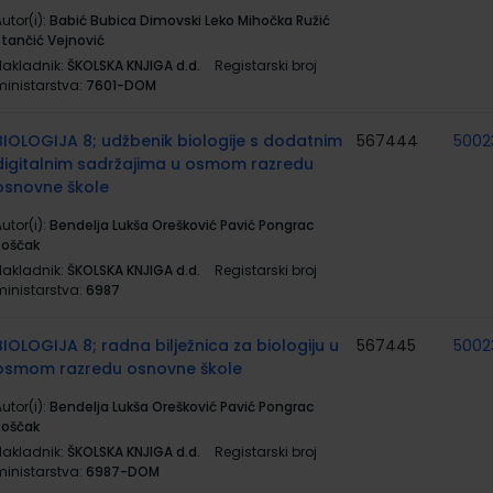
utor(i):
Babić Bubica Dimovski Leko Mihočka Ružić
Stančić Vejnović
Nakladnik:
ŠKOLSKA KNJIGA d.d.
Registarski broj
ministarstva:
7601-DOM
BIOLOGIJA 8; udžbenik biologije s dodatnim
567444
5002
digitalnim sadržajima u osmom razredu
osnovne škole
utor(i):
Bendelja Lukša Orešković Pavić Pongrac
Roščak
Nakladnik:
ŠKOLSKA KNJIGA d.d.
Registarski broj
ministarstva:
6987
BIOLOGIJA 8; radna bilježnica za biologiju u
567445
5002
osmom razredu osnovne škole
utor(i):
Bendelja Lukša Orešković Pavić Pongrac
Roščak
Nakladnik:
ŠKOLSKA KNJIGA d.d.
Registarski broj
ministarstva:
6987-DOM