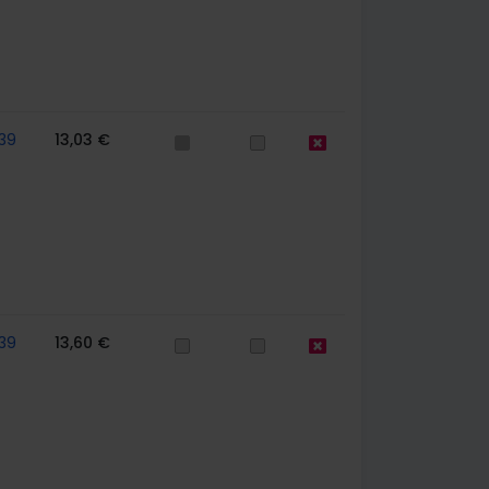
39
13,03 €
39
13,60 €