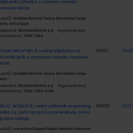
udžbenik i čitanka u osmom razredu
osnovne škole
utor(i):
Anđelka Rihtarić Vesna Samardžić Sanja
atin; Anita Šojat
Nakladnik:
ŠKOLSKA KNJIGA d.d.
Registarski broj
ministarstva:
7693;7694
VOLIM HRVATSKI 8; radna bilježnica za
569117
5001
hrvatski jezik u osmome razredu osnovne
škole
utor(i):
Anđelka Rihtarić Vesna Samardžić Sanja
atin
Nakladnik:
ŠKOLSKA KNJIGA d.d.
Registarski broj
ministarstva:
7693;7694-DOM
HELLO, WORLD! 8; radni udžbenik engleskog
569135
5001
jezika za osmi razred osnovne škole, osma
godina učenja
utor(i):
Ivana Kirin Bojana Palijan Marinko Uremović