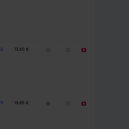
62
13,60 €
78
19,85 €