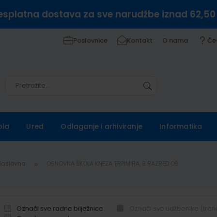
esplatna dostava za sve narudžbe iznad 62,50
Poslovnice
Kontakt
O nama
Če
Pretražite
Pretražite
ola
Ured
Odlaganje i arhiviranje
Informatika
Naslovna
OSNOVNA ŠKOLA KNEZA TRPIMIRA, 8.RAZRED OŠ
Označi sve radne bilježnice
Označi sve udžbenike (tren