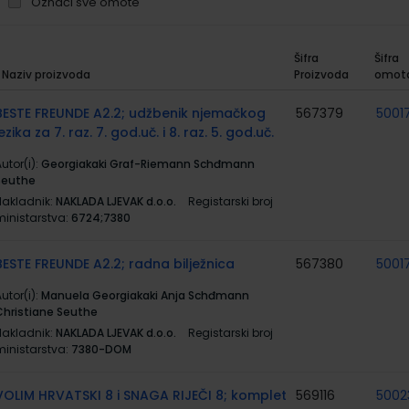
Označi sve omote
Šifra
Šifra
Naziv proizvoda
Proizvoda
omot
rupirani
roizvodi
BESTE FREUNDE A2.2; udžbenik njemačkog
567379
5001
jezika za 7. raz. 7. god.uč. i 8. raz. 5. god.uč.
utor(i):
Georgiakaki Graf-Riemann Schđmann
Seuthe
Nakladnik:
NAKLADA LJEVAK d.o.o.
Registarski broj
ministarstva:
6724;7380
BESTE FREUNDE A2.2; radna bilježnica
567380
5001
utor(i):
Manuela Georgiakaki Anja Schđmann
Christiane Seuthe
Nakladnik:
NAKLADA LJEVAK d.o.o.
Registarski broj
ministarstva:
7380-DOM
VOLIM HRVATSKI 8 i SNAGA RIJEČI 8; komplet
569116
5002