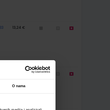
33
13,24 €
744
14,50 €
O nama
enih medija i analizirali