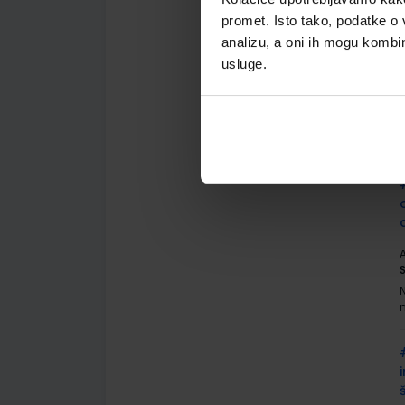
promet. Isto tako, podatke o 
analizu, a oni ih mogu kombini
usluge.
A
A