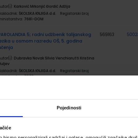
utor(i):
Karković Mrkonjić Đordić Adžija
Nakladnik:
ŠKOLSKA KNJIGA d.d.
Registarski broj
ministarstva:
7681-DOM
PAROLANDIA 5; radni udžbenik talijanskog
569163
5002
jezika u osmom razredu OŠ, 5. godina
učenja
utor(i):
Dubravka Novak Silvia Venchiarutti Kristina
Huljev
Nakladnik:
ŠKOLSKA KNJIGA d.d.
Registarski broj
ministarstva:
7672
PAROLANDIA 5; trening jezičnih vještina iz
569506
500
talijanskog jezika u osmom razredu
osnovne škole
Pojedinosti
utor(i):
Dubravka Novak Silvia Venchiarutti
Nakladnik:
ŠKOLSKA KNJIGA d.d.
Registarski broj
ačiće
ministarstva:
7672-DOM
bismo personalizirali sadržaj i oglase, omogućili značajke društv