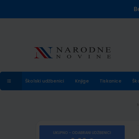
B
Školski udžbenici
Knjige
Tiskanice
Šk
UKUPNO - ODABRANI UDŽBENICI