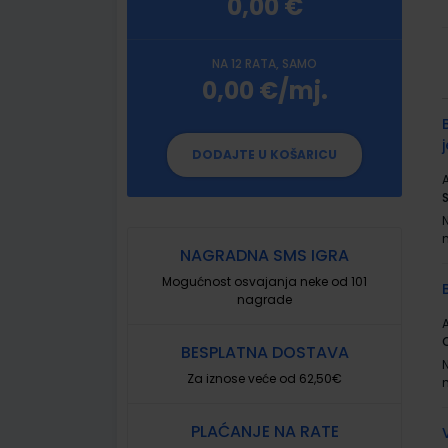
0,00 €
NA 12 RATA, SAMO
0,00 €/mj.
G
p
DODAJTE U KOŠARICU
A
NAGRADNA SMS IGRA
Mogućnost osvajanja neke od 101
nagrade
A
BESPLATNA DOSTAVA
Za iznose veće od 62,50€
PLAĆANJE NA RATE