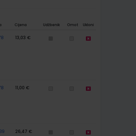
a
Cijena
Udžbenik
Omot
Ukloni
78
13,03 €
78
11,00 €
39
26,47 €