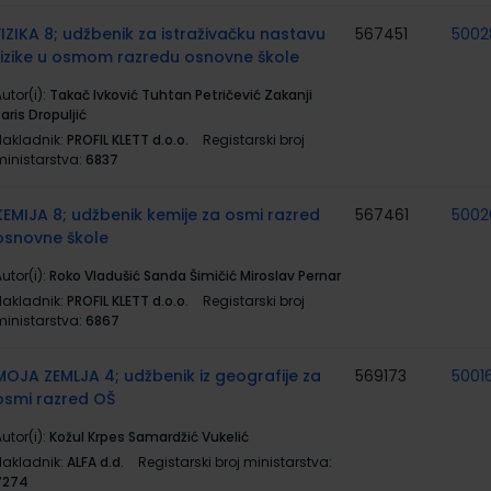
FIZIKA 8; udžbenik za istraživačku nastavu
567451
5002
fizike u osmom razredu osnovne škole
utor(i):
Takač Ivković Tuhtan Petričević Zakanji
aris Dropuljić
Nakladnik:
PROFIL KLETT d.o.o.
Registarski broj
ministarstva:
6837
KEMIJA 8; udžbenik kemije za osmi razred
567461
5002
osnovne škole
utor(i):
Roko Vladušić Sanda Šimičić Miroslav Pernar
Nakladnik:
PROFIL KLETT d.o.o.
Registarski broj
ministarstva:
6867
MOJA ZEMLJA 4; udžbenik iz geografije za
569173
5001
osmi razred OŠ
utor(i):
Kožul Krpes Samardžić Vukelić
Nakladnik:
ALFA d.d.
Registarski broj ministarstva:
7274