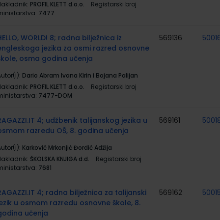
Nakladnik:
PROFIL KLETT d.o.o.
Registarski broj
ministarstva:
7477
HELLO, WORLD! 8; radna bilježnica iz
569136
5001
engleskoga jezika za osmi razred osnovne
škole, osma godina učenja
utor(i):
Dario Abram Ivana Kirin i Bojana Palijan
Nakladnik:
PROFIL KLETT d.o.o.
Registarski broj
ministarstva:
7477-DOM
RAGAZZI.IT 4; udžbenik talijanskog jezika u
569161
5001
osmom razredu OŠ, 8. godina učenja
utor(i):
Karković Mrkonjić Đordić Adžija
Nakladnik:
ŠKOLSKA KNJIGA d.d.
Registarski broj
ministarstva:
7681
RAGAZZI.IT 4; radna bilježnica za talijanski
569162
5001
jezik u osmom razredu osnovne škole, 8.
godina učenja