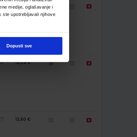
65
26,47 €
ene medije, oglašavanje i
k ste upotrebljavali njihove
Dopusti sve
63
13,24 €
77
13,60 €