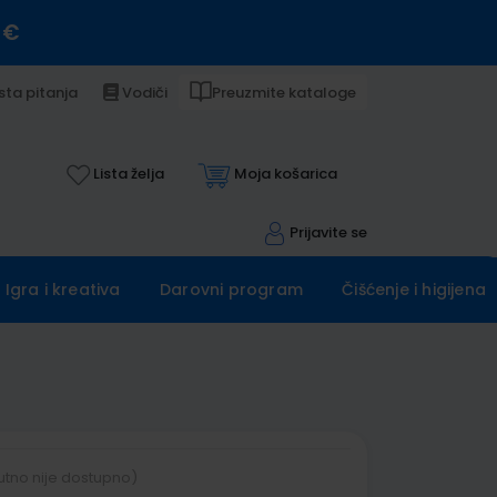
 €
sta pitanja
Vodiči
Preuzmite kataloge
Lista želja
Moja košarica
Prijavite se
Igra i kreativa
Darovni program
Čišćenje i higijena
utno nije dostupno)