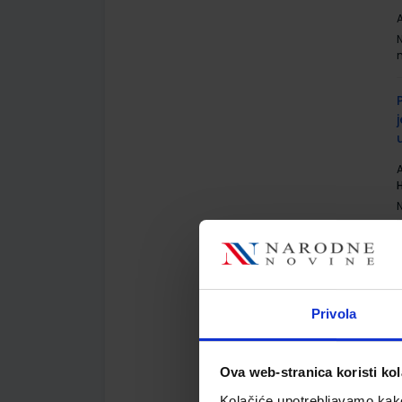
A
A
Privola
A
Ova web-stranica koristi kol
Kolačiće upotrebljavamo kako 