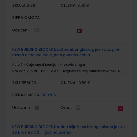
SKU:
CIJENA:
556198
8,00 €
ŠIFRA OMOTA:
Udžbenik
NEW BUILDING BLOCKS 1; udžbenik engleskog jezika za prvi
razred osnovne škole, prva godina učenja
Autor(i):
Čajo Anđel Domljan Knezović Singer
Nakladnik:
PROFIL KLETT d.o.o.
Registarski broj ministarstva:
5984
SKU:
CIJENA:
556029
10,50 €
ŠIFRA OMOTA:
500285
Udžbenik
Omot
NEW BUILDING BLOCKS 1; radna bilježnica iz engleskoga jezika
za 1. razred OŠ., I. godina učenja