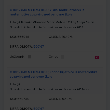
OTKRIVAMO MATEMATIKU 1; 2. dio, radni udžbenik iz
matematike za prvi razred osnovne škole
Autor(i):
Dubraka Glasnović Gracin Gabriela Žokalj Tanja Soucie
Nakladnik:
ALFA d.d.
Registarski broj ministarstva:
6103
SKU:
CIJENA:
556048
10,49 €
ŠIFRA OMOTA:
500167
Udžbenik
Omot
OTKRIVAMO MATEMATIKU 1; Radna bilježnica iz matematike
za prvi razred osnovne škole
Autor(i):
Nakladnik:
ALFA d.d.
Registarski broj ministarstva:
6102-DOM
SKU:
CIJENA:
569736
9,50 €
ŠIFRA OMOTA:
500167