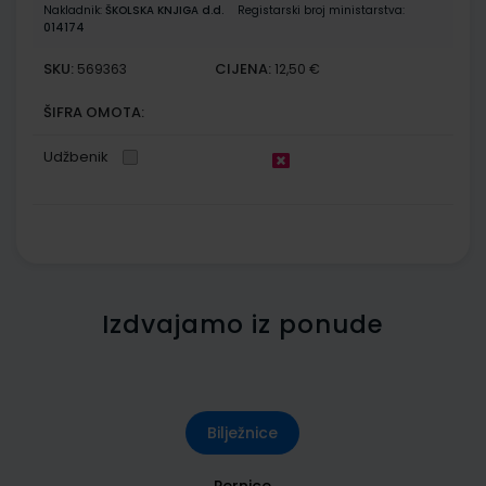
Nakladnik:
ŠKOLSKA KNJIGA d.d.
Registarski broj ministarstva:
014174
SKU:
CIJENA:
569363
12,50 €
ŠIFRA OMOTA:
Udžbenik
Izdvajamo iz ponude
Bilježnice
Pernice