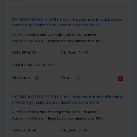
Grupirani
ŠKRINJICA SLOVA I RIJEČI 1; 1. dio, integrirani radni udžbenik iz
proizvodi
hrvatskoga jezika za prvi razred osnovne škole
Autor(i):
Težak Gabelica Marjanović Škribulja Horvat
Nakladnik:
ALFA d.d.
Registarski broj ministarstva:
6030
SKU:
CIJENA:
556003
13,13 €
ŠIFRA OMOTA:
500179
Udžbenik
Omot
ŠKRINJICA SLOVA I RIJEČI 1; 2. dio, integrirani radni udžbenik iz
hrvatskoga jezika za prvi razred osnovne škole
Autor(i):
Težak Gabelica Marjanović Škribulja Horvat
Nakladnik:
ALFA d.d.
Registarski broj ministarstva:
6031
SKU:
CIJENA:
556004
13,11 €