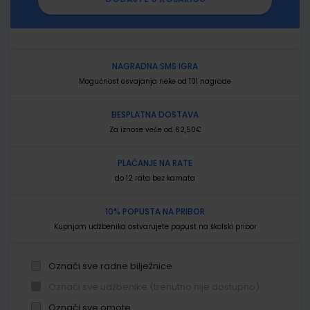
NAGRADNA SMS IGRA
Mogućnost osvajanja neke od 101 nagrade
BESPLATNA DOSTAVA
Za iznose veće od 62,50€
PLAĆANJE NA RATE
do 12 rata bez kamata
10% POPUSTA NA PRIBOR
Kupnjom udžbenika ostvarujete popust na školski pribor
Označi sve radne bilježnice
Označi sve udžbenike (trenutno nije dostupno)
Označi sve omote