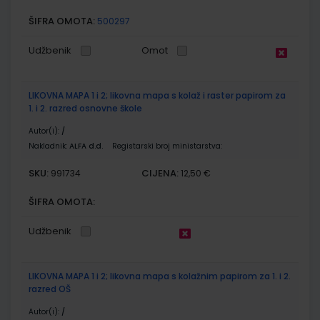
ŠIFRA OMOTA:
500297
Udžbenik
Omot
LIKOVNA MAPA 1 i 2; likovna mapa s kolaž i raster papirom za
1. i 2. razred osnovne škole
Autor(i):
/
Nakladnik:
ALFA d.d.
Registarski broj ministarstva:
SKU:
CIJENA:
991734
12,50 €
ŠIFRA OMOTA:
Udžbenik
LIKOVNA MAPA 1 i 2; likovna mapa s kolažnim papirom za 1. i 2.
razred OŠ
Autor(i):
/