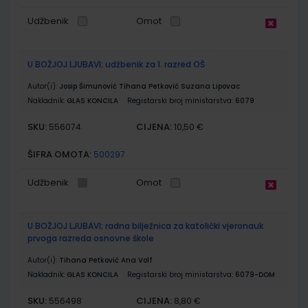
Udžbenik
Omot
U BOŽJOJ LJUBAVI; udžbenik za 1. razred OŠ
Autor(i):
Josip Šimunović Tihana Petković Suzana Lipovac
Nakladnik:
GLAS KONCILA
Registarski broj ministarstva:
6079
SKU:
CIJENA:
556074
10,50 €
ŠIFRA OMOTA:
500297
Udžbenik
Omot
U BOŽJOJ LJUBAVI; radna bilježnica za katolički vjeronauk
prvoga razreda osnovne škole
Autor(i):
Tihana Petković Ana Volf
Nakladnik:
GLAS KONCILA
Registarski broj ministarstva:
6079-DOM
SKU:
CIJENA:
556498
8,80 €