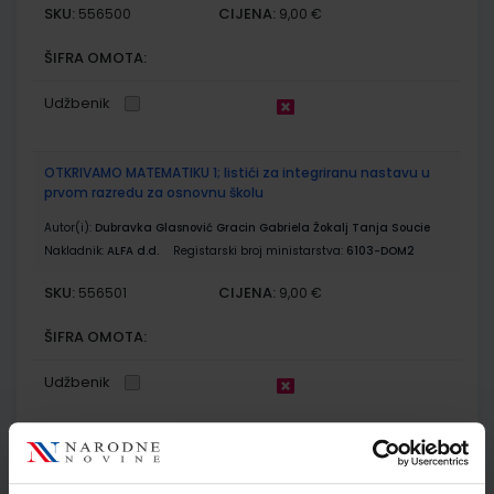
SKU:
CIJENA:
556500
9,00 €
ŠIFRA OMOTA:
Udžbenik
OTKRIVAMO MATEMATIKU 1; listići za integriranu nastavu u
prvom razredu za osnovnu školu
Autor(i):
Dubravka Glasnović Gracin Gabriela Žokalj Tanja Soucie
Nakladnik:
ALFA d.d.
Registarski broj ministarstva:
6103-DOM2
SKU:
CIJENA:
556501
9,00 €
ŠIFRA OMOTA:
Udžbenik
E-SVIJET 1; radni udžbenik informatike s dodatnim
digitalnim sadržajima u prvom razredu osnovne škole