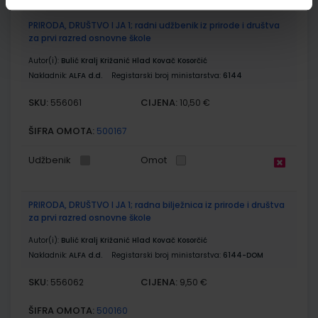
PRIRODA, DRUŠTVO I JA 1; radni udžbenik iz prirode i društva
za prvi razred osnovne škole
Autor(i):
Bulić Kralj Križanić Hlad Kovač Kosorčić
Nakladnik:
ALFA d.d.
Registarski broj ministarstva:
6144
SKU:
CIJENA:
556061
10,50 €
ŠIFRA OMOTA:
500167
Udžbenik
Omot
PRIRODA, DRUŠTVO I JA 1; radna bilježnica iz prirode i društva
za prvi razred osnovne škole
Autor(i):
Bulić Kralj Križanić Hlad Kovač Kosorčić
Nakladnik:
ALFA d.d.
Registarski broj ministarstva:
6144-DOM
SKU:
CIJENA:
556062
9,50 €
ŠIFRA OMOTA:
500160