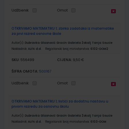
Udžbenik
Omot
OTKRIVAMO MATEMATIKU 1; zbirka zadataka iz matematike
za prvi razred osnovne škole
Autor(i):
Dubravka Glasnović Gracin Gabriela Žokalj Tanja Soucie
Nakladnik:
ALFA d.d.
Registarski broj ministarstva:
6102-DOM2
SKU:
CIJENA:
556499
9,50 €
ŠIFRA OMOTA:
500167
Udžbenik
Omot
OTKRIVAMO MATEMATIKU 1; listići za dodatnu nastavu u
prvom razredu za osnovnu školu
Autor(i):
Dubravka Glasnović Gracin Gabriela Žokalj Tanja Soucie
Nakladnik:
ALFA d.d.
Registarski broj ministarstva:
6103-DOM