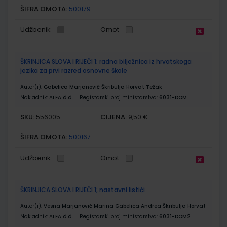
ŠIFRA OMOTA:
500179
Udžbenik
Omot
ŠKRINJICA SLOVA I RIJEČI 1; radna bilježnica iz hrvatskoga
jezika za prvi razred osnovne škole
Autor(i):
Gabelica Marjanović Škribulja Horvat Težak
Nakladnik:
ALFA d.d.
Registarski broj ministarstva:
6031-DOM
SKU:
CIJENA:
556005
9,50 €
ŠIFRA OMOTA:
500167
Udžbenik
Omot
ŠKRINJICA SLOVA I RIJEČI 1; nastavni listići
Autor(i):
Vesna Marjanović Marina Gabelica Andrea Škribulja Horvat
Nakladnik:
ALFA d.d.
Registarski broj ministarstva:
6031-DOM2