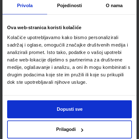
Autor(i):
Blagus Ljubić Klemše Flisar Odorčić Bubica Ružić Mihočka
Privola
Pojedinosti
O nama
Nakladnik:
ŠKOLSKA KNJIGA d.d.
Registarski broj ministarstva:
7001
SKU:
CIJENA:
567002
10,80 €
Ova web-stranica koristi kolačiće
ŠIFRA OMOTA:
500744
Kolačiće upotrebljavamo kako bismo personalizirali
sadržaj i oglase, omogućili značajke društvenih medija i
Udžbenik
Omot
analizirali promet. Isto tako, podatke o vašoj upotrebi
naše web-lokacije dijelimo s partnerima za društvene
E-SVIJET 1; radna bilježnica informatike u prvom razredu
medije, oglašavanje i analizu, a oni ih mogu kombinirati s
osnovne škole
drugim podacima koje ste im pružili ili koje su prikupili
dok ste upotrebljavali njihove usluge.
Autor(i):
Josipa Blagus Marijana Šundov
Nakladnik:
ŠKOLSKA KNJIGA d.d.
Registarski broj ministarstva:
7001-
DOM
SKU:
CIJENA:
567003
11,50 €
Dopusti sve
ŠIFRA OMOTA:
500744
Prilagodi
Udžbenik
Omot