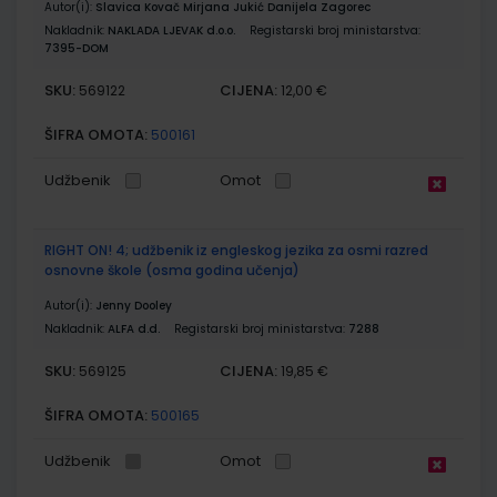
Autor(i):
Slavica Kovač Mirjana Jukić Danijela Zagorec
Nakladnik:
NAKLADA LJEVAK d.o.o.
Registarski broj ministarstva:
7395-DOM
SKU:
CIJENA:
569122
12,00 €
ŠIFRA OMOTA:
500161
Udžbenik
Omot
RIGHT ON! 4; udžbenik iz engleskog jezika za osmi razred
osnovne škole (osma godina učenja)
Autor(i):
Jenny Dooley
Nakladnik:
ALFA d.d.
Registarski broj ministarstva:
7288
SKU:
CIJENA:
569125
19,85 €
ŠIFRA OMOTA:
500165
Udžbenik
Omot