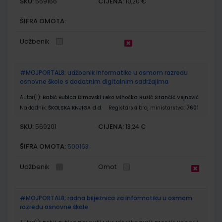
SKU:
CIJENA:
569166
10,20 €
ŠIFRA OMOTA:
Udžbenik
#MOJPORTAL8; udžbenik informatike u osmom razredu
osnovne škole s dodatnim digitalnim sadržajima
Autor(i):
Babić Bubica Dimovski Leko Mihočka Ružić Stančić Vejnović
Nakladnik:
ŠKOLSKA KNJIGA d.d.
Registarski broj ministarstva:
7601
SKU:
CIJENA:
569201
13,24 €
ŠIFRA OMOTA:
500163
Udžbenik
Omot
#MOJPORTAL8; radna bilježnica za informatiku u osmom
razredu osnovne škole