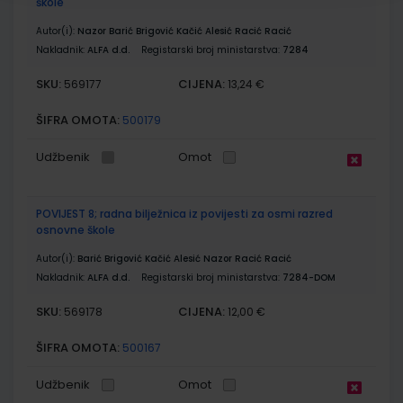
škole
Autor(i):
Nazor Barić Brigović Kačić Alesić Racić Racić
Nakladnik:
ALFA d.d.
Registarski broj ministarstva:
7284
SKU:
CIJENA:
569177
13,24 €
ŠIFRA OMOTA:
500179
Udžbenik
Omot
POVIJEST 8; radna bilježnica iz povijesti za osmi razred
osnovne škole
Autor(i):
Barić Brigović Kačić Alesić Nazor Racić Racić
Nakladnik:
ALFA d.d.
Registarski broj ministarstva:
7284-DOM
SKU:
CIJENA:
569178
12,00 €
ŠIFRA OMOTA:
500167
Udžbenik
Omot