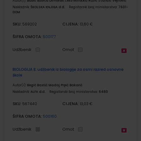
Autor(i):
Babić Bubica Dimovski Leko Mihočka Ružić Stančić Vejnović
Nakladnik:
ŠKOLSKA KNJIGA d.d.
Registarski broj ministarstva:
7601-
DOM
SKU:
CIJENA:
569202
13,60 €
ŠIFRA OMOTA:
500177
Udžbenik
Omot
BIOLOGIJA 8; udžbenik iz biologije za osmi razred osnovne
škole
Autor(i):
Begić Bastić Madaj Prpić Bakarić
Nakladnik:
ALFA d.d.
Registarski broj ministarstva:
6480
SKU:
CIJENA:
567440
13,03 €
ŠIFRA OMOTA:
500160
Udžbenik
Omot