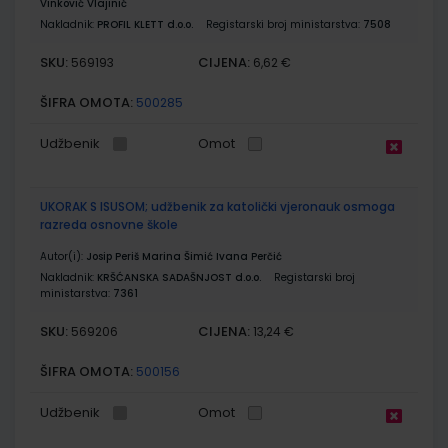
Vinković Vlajinić
Nakladnik:
PROFIL KLETT d.o.o.
Registarski broj ministarstva:
7508
SKU:
CIJENA:
569193
6,62 €
ŠIFRA OMOTA:
500285
Udžbenik
Omot
UKORAK S ISUSOM; udžbenik za katolički vjeronauk osmoga
razreda osnovne škole
Autor(i):
Josip Periš Marina Šimić Ivana Perčić
Nakladnik:
KRŠĆANSKA SADAŠNJOST d.o.o.
Registarski broj
ministarstva:
7361
SKU:
CIJENA:
569206
13,24 €
ŠIFRA OMOTA:
500156
Udžbenik
Omot