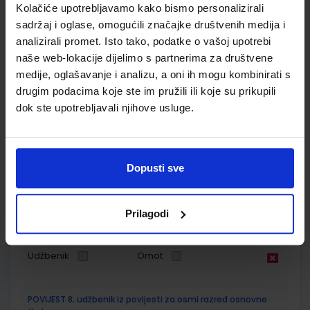
Kolačiće upotrebljavamo kako bismo personalizirali
SKU:
CIJENA:
569173
13,24 €
sadržaj i oglase, omogućili značajke društvenih medija i
analizirali promet. Isto tako, podatke o vašoj upotrebi
ŠIFRA OMOTA:
500167
naše web-lokacije dijelimo s partnerima za društvene
medije, oglašavanje i analizu, a oni ih mogu kombinirati s
Udžbenik
Omot
drugim podacima koje ste im pružili ili koje su prikupili
dok ste upotrebljavali njihove usluge.
MOJA ZEMLJA 4; radna bilježnica iz geografije za osmi razred
OŠ
Autor(i):
Kožul Krpes Samardžić Vukelić
Dopusti sve
Nakladnik:
ALFA d.d.
Registarski broj ministarstva:
7274-DOM
SKU:
CIJENA:
569174
12,00 €
Prilagodi
ŠIFRA OMOTA:
500167
Udžbenik
Omot
POVIJEST 8; udžbenik iz povijesti za osmi razred osnovne