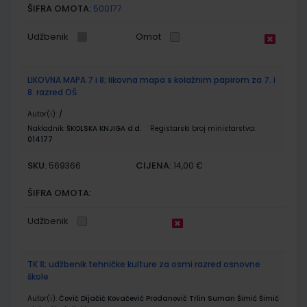
ŠIFRA OMOTA:
500177
Udžbenik
Omot
LIKOVNA MAPA 7 i 8; likovna mapa s kolažnim papirom za 7. i
8. razred OŠ
Autor(i):
/
Nakladnik:
ŠKOLSKA KNJIGA d.d.
Registarski broj ministarstva:
014177
SKU:
CIJENA:
569366
14,00 €
ŠIFRA OMOTA:
Udžbenik
TK 8; udžbenik tehničke kulture za osmi razred osnovne
škole
Autor(i):
Čović Dijačić Kovačević Prodanović Trlin Suman Šimić Šimić