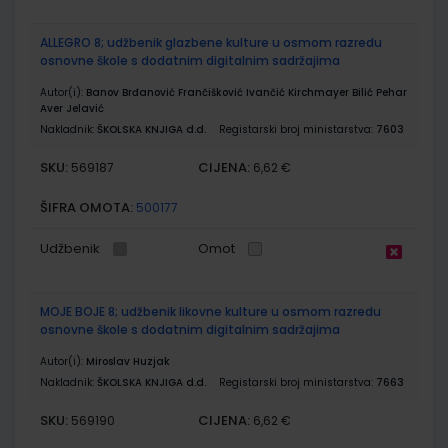
ALLEGRO 8; udžbenik glazbene kulture u osmom razredu
osnovne škole s dodatnim digitalnim sadržajima
Autor(i):
Banov Brđanović Frančišković Ivančić Kirchmayer Bilić Pehar
Aver Jelavić
Nakladnik:
ŠKOLSKA KNJIGA d.d.
Registarski broj ministarstva:
7603
SKU:
CIJENA:
569187
6,62 €
ŠIFRA OMOTA:
500177
Udžbenik
Omot
MOJE BOJE 8; udžbenik likovne kulture u osmom razredu
osnovne škole s dodatnim digitalnim sadržajima
Autor(i):
Miroslav Huzjak
Nakladnik:
ŠKOLSKA KNJIGA d.d.
Registarski broj ministarstva:
7663
SKU:
CIJENA:
569190
6,62 €