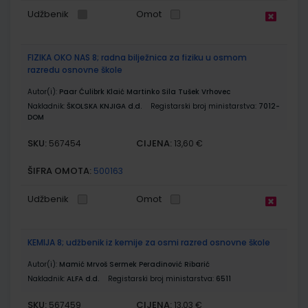
Udžbenik
Omot
FIZIKA OKO NAS 8; radna bilježnica za fiziku u osmom
razredu osnovne škole
Autor(i):
Paar Ćulibrk Klaić Martinko Sila Tušek Vrhovec
Nakladnik:
ŠKOLSKA KNJIGA d.d.
Registarski broj ministarstva:
7012-
DOM
SKU:
CIJENA:
567454
13,60 €
ŠIFRA OMOTA:
500163
Udžbenik
Omot
KEMIJA 8; udžbenik iz kemije za osmi razred osnovne škole
Autor(i):
Mamić Mrvoš Sermek Peradinović Ribarić
Nakladnik:
ALFA d.d.
Registarski broj ministarstva:
6511
SKU:
CIJENA:
567459
13,03 €