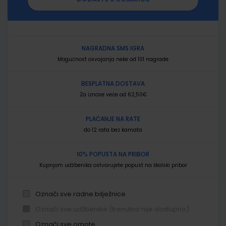
NAGRADNA SMS IGRA
Mogućnost osvajanja neke od 101 nagrade
BESPLATNA DOSTAVA
Za iznose veće od 62,50€
PLAĆANJE NA RATE
do 12 rata bez kamata
10% POPUSTA NA PRIBOR
Kupnjom udžbenika ostvarujete popust na školski pribor
Označi sve radne bilježnice
Označi sve udžbenike (trenutno nije dostupno)
Označi sve omote