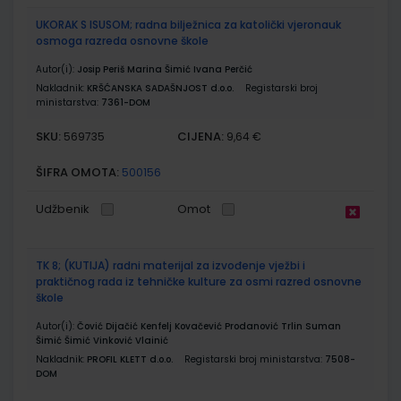
UKORAK S ISUSOM; radna bilježnica za katolički vjeronauk
osmoga razreda osnovne škole
Autor(i):
Josip Periš Marina Šimić Ivana Perčić
Nakladnik:
KRŠĆANSKA SADAŠNJOST d.o.o.
Registarski broj
ministarstva:
7361-DOM
SKU:
CIJENA:
569735
9,64 €
ŠIFRA OMOTA:
500156
Udžbenik
Omot
TK 8; (KUTIJA) radni materijal za izvođenje vježbi i
praktičnog rada iz tehničke kulture za osmi razred osnovne
škole
Autor(i):
Čović Dijačić Kenfelj Kovačević Prodanović Trlin Suman
Šimić Šimić Vinković Vlainić
Nakladnik:
PROFIL KLETT d.o.o.
Registarski broj ministarstva:
7508-
DOM