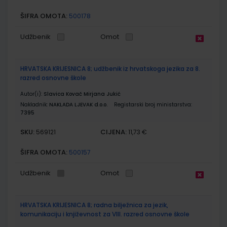
ŠIFRA OMOTA:
500178
Udžbenik
Omot
HRVATSKA KRIJESNICA 8; udžbenik iz hrvatskoga jezika za 8.
razred osnovne škole
Autor(i):
Slavica Kovač Mirjana Jukić
Nakladnik:
NAKLADA LJEVAK d.o.o.
Registarski broj ministarstva:
7395
SKU:
CIJENA:
569121
11,73 €
ŠIFRA OMOTA:
500157
Udžbenik
Omot
HRVATSKA KRIJESNICA 8; radna bilježnica za jezik,
komunikaciju i književnost za VIII. razred osnovne škole