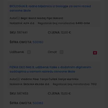
BIOLOGIJA 8; radna bilježnica iz biologije za osmi razred
osnovne škole
Autor(i):
Begić Bastić Madaj Prpić Bakarić
Nakladnik:
ALFA d.d.
Registarski broj ministarstva:
6480-DOM
SKU:
CIJENA:
567441
12,00 €
ŠIFRA OMOTA:
500160
Udžbenik
Omot
FIZIKA OKO NAS 8; udžbenik fizike s dodatnim digitalnim
sadržajima u osmom razredu osnovne škole
Autor(i):
Vladimir Paar Tanja Ćulibrk Sanja Martinko
Nakladnik:
ŠKOLSKA KNJIGA d.d.
Registarski broj ministarstva:
7012
SKU:
CIJENA:
567453
13,03 €
ŠIFRA OMOTA:
500163