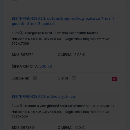
Grupirani
BESTE FREUNDE A2.2; udžbenik njemačkog jezika za 7. raz. 7.
proizvodi
god.uč. i 8. raz. 5. god.uč.
Autor(i):
Georgiakaki Graf-Riemann Schđmann Seuthe
Nakladnik:
NAKLADA LJEVAK d.o.o.
Registarski broj ministarstva:
6724;7380
SKU:
CIJENA:
567379
13,03 €
ŠIFRA OMOTA:
500178
Udžbenik
Omot
BESTE FREUNDE A2.2; radna bilježnica
Autor(i):
Manuela Georgiakaki Anja Schđmann Christiane Seuthe
Nakladnik:
NAKLADA LJEVAK d.o.o.
Registarski broj ministarstva:
7380-DOM
SKU:
CIJENA:
567380
11,00 €