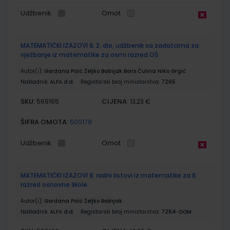
Udžbenik
Omot
MATEMATIČKI IZAZOVI 8; 2. dio, udžbenik sa zadatcima za
vježbanje iz matematike za osmi razred OŠ
Autor(i):
Gordana Paić Željko Bošnjak Boris Čulina Niko Grgić
Nakladnik:
ALFA d.d.
Registarski broj ministarstva:
7265
SKU:
CIJENA:
569165
13,23 €
ŠIFRA OMOTA:
500179
Udžbenik
Omot
MATEMATIČKI IZAZOVI 8; radni listovi iz matematike za 8.
razred osnovne škole
Autor(i):
Gordana Paić Željko Bošnjak
Nakladnik:
ALFA d.d.
Registarski broj ministarstva:
7264-DOM