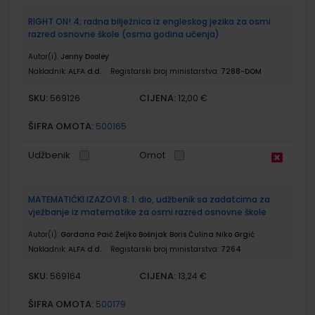
RIGHT ON! 4; radna bilježnica iz engleskog jezika za osmi
razred osnovne škole (osma godina učenja)
Autor(i):
Jenny Dooley
Nakladnik:
ALFA d.d.
Registarski broj ministarstva:
7288-DOM
SKU:
CIJENA:
569126
12,00 €
ŠIFRA OMOTA:
500165
Udžbenik
Omot
MATEMATIČKI IZAZOVI 8; 1. dio, udžbenik sa zadatcima za
vježbanje iz matematike za osmi razred osnovne škole
Autor(i):
Gordana Paić Željko Bošnjak Boris Čulina Niko Grgić
Nakladnik:
ALFA d.d.
Registarski broj ministarstva:
7264
SKU:
CIJENA:
569164
13,24 €
ŠIFRA OMOTA:
500179