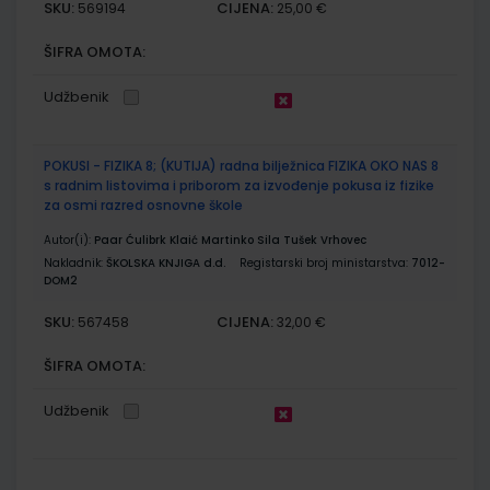
SKU:
CIJENA:
569194
25,00 €
ŠIFRA OMOTA:
Udžbenik
POKUSI - FIZIKA 8; (KUTIJA) radna bilježnica FIZIKA OKO NAS 8
s radnim listovima i priborom za izvođenje pokusa iz fizike
za osmi razred osnovne škole
Autor(i):
Paar Ćulibrk Klaić Martinko Sila Tušek Vrhovec
Nakladnik:
ŠKOLSKA KNJIGA d.d.
Registarski broj ministarstva:
7012-
DOM2
SKU:
CIJENA:
567458
32,00 €
ŠIFRA OMOTA:
Udžbenik