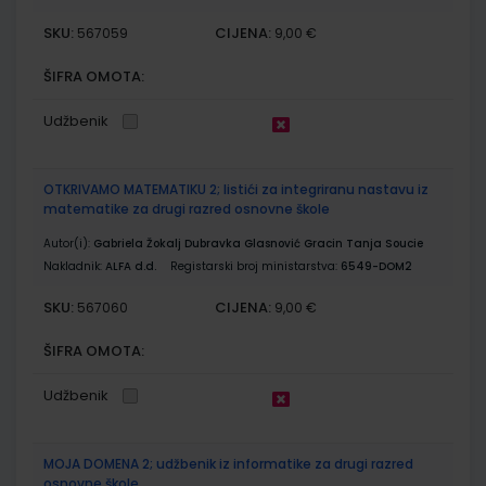
SKU:
CIJENA:
567059
9,00 €
ŠIFRA OMOTA:
Udžbenik
OTKRIVAMO MATEMATIKU 2; listići za integriranu nastavu iz
matematike za drugi razred osnovne škole
Autor(i):
Gabriela Žokalj Dubravka Glasnović Gracin Tanja Soucie
Nakladnik:
ALFA d.d.
Registarski broj ministarstva:
6549-DOM2
SKU:
CIJENA:
567060
9,00 €
ŠIFRA OMOTA:
Udžbenik
MOJA DOMENA 2; udžbenik iz informatike za drugi razred
osnovne škole