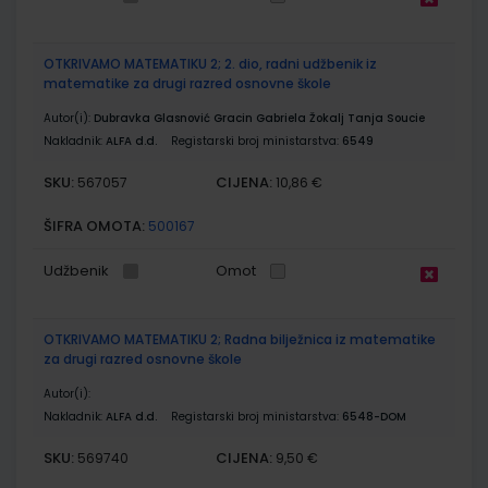
OTKRIVAMO MATEMATIKU 2; 2. dio, radni udžbenik iz
matematike za drugi razred osnovne škole
Autor(i):
Dubravka Glasnović Gracin Gabriela Žokalj Tanja Soucie
Nakladnik:
ALFA d.d.
Registarski broj ministarstva:
6549
SKU:
CIJENA:
567057
10,86 €
ŠIFRA OMOTA:
500167
Udžbenik
Omot
OTKRIVAMO MATEMATIKU 2; Radna bilježnica iz matematike
za drugi razred osnovne škole
Autor(i):
Nakladnik:
ALFA d.d.
Registarski broj ministarstva:
6548-DOM
SKU:
CIJENA:
569740
9,50 €