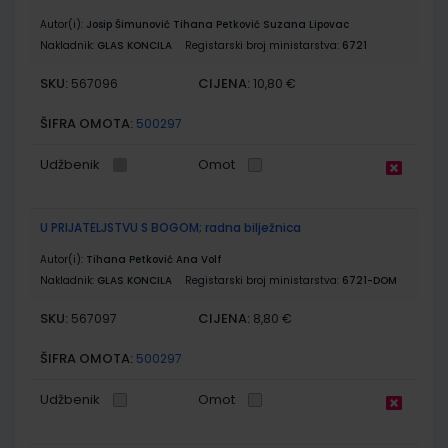
Autor(i):
Josip Šimunović Tihana Petković Suzana Lipovac
Nakladnik:
GLAS KONCILA
Registarski broj ministarstva:
6721
SKU:
CIJENA:
567096
10,80 €
ŠIFRA OMOTA:
500297
Udžbenik
Omot
U PRIJATELJSTVU S BOGOM; radna bilježnica
Autor(i):
Tihana Petković Ana Volf
Nakladnik:
GLAS KONCILA
Registarski broj ministarstva:
6721-DOM
SKU:
CIJENA:
567097
8,80 €
ŠIFRA OMOTA:
500297
Udžbenik
Omot