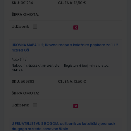
SKU:
CIJENA:
991734
12,50 €
ŠIFRA OMOTA:
Udžbenik
LIKOVNA MAPA 1 i 2; likovna mapa s kolažnim papirom za 1. i 2.
razred OŠ
Autor(i):
/
Nakladnik:
ŠKOLSKA KNJIGA d.d.
Registarski broj ministarstva:
014174
SKU:
CIJENA:
569363
12,50 €
ŠIFRA OMOTA:
Udžbenik
U PRIJATELJSTVU S BOGOM; udžbenik za katolički vjeronauk
drugoga razreda osnovne škole