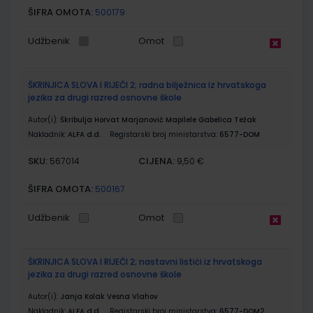
ŠIFRA OMOTA:
500179
Udžbenik
Omot
ŠKRINJICA SLOVA I RIJEČI 2; radna bilježnica iz hrvatskoga
jezika za drugi razred osnovne škole
Autor(i):
Škribulja Horvat Marjanović Mapilele Gabelica Težak
Nakladnik:
ALFA d.d.
Registarski broj ministarstva:
6577-DOM
SKU:
CIJENA:
567014
9,50 €
ŠIFRA OMOTA:
500167
Udžbenik
Omot
ŠKRINJICA SLOVA I RIJEČI 2; nastavni listići iz hrvatskoga
jezika za drugi razred osnovne škole
Autor(i):
Janja Kolak Vesna Vlahov
Nakladnik:
ALFA d.d.
Registarski broj ministarstva:
6577-DOM2