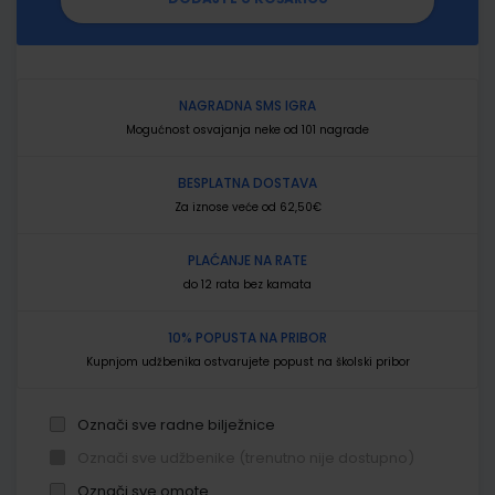
NAGRADNA SMS IGRA
Mogućnost osvajanja neke od 101 nagrade
BESPLATNA DOSTAVA
Za iznose veće od 62,50€
PLAĆANJE NA RATE
do 12 rata bez kamata
10% POPUSTA NA PRIBOR
Kupnjom udžbenika ostvarujete popust na školski pribor
Označi sve radne bilježnice
Označi sve udžbenike (trenutno nije dostupno)
Označi sve omote