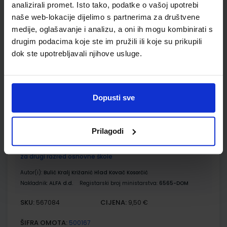
analizirali promet. Isto tako, podatke o vašoj upotrebi
naše web-lokacije dijelimo s partnerima za društvene
PRIRODA, DRUŠTVO I JA 2; radni udžbenik iz prirode i društva
za drugi razred osnovne škole
medije, oglašavanje i analizu, a oni ih mogu kombinirati s
drugim podacima koje ste im pružili ili koje su prikupili
Autor(i):
Bulić Kralj Križanić Hlad Kovač Kosorčić
dok ste upotrebljavali njihove usluge.
Nakladnik:
ALFA d.d.
Registarski broj ministarstva:
6565
SKU:
CIJENA:
567083
10,80 €
ŠIFRA OMOTA:
500167
Dopusti sve
Udžbenik
Omot
Prilagodi
PRIRODA, DRUŠTVO I JA 2; radna bilježnica iz prirode i društva
za drugi razred osnovne škole
Autor(i):
Bulić Kralj Križanić Hlad Kovač Kosorčić
Nakladnik:
ALFA d.d.
Registarski broj ministarstva:
6565-DOM
SKU:
CIJENA:
567084
9,50 €
ŠIFRA OMOTA:
500167