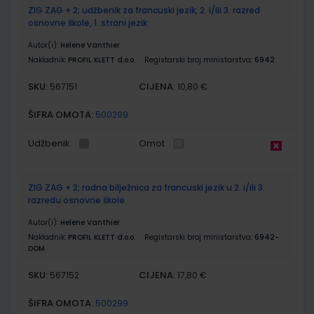
ZIG ZAG + 2; udžbenik za francuski jezik, 2. i/ili 3. razred
osnovne škole, 1. strani jezik
Autor(i):
Helene Vanthier
Nakladnik:
PROFIL KLETT d.o.o.
Registarski broj ministarstva:
6942
SKU:
CIJENA:
567151
10,80 €
ŠIFRA OMOTA:
500299
Udžbenik
Omot
ZIG ZAG + 2; radna bilježnica za francuski jezik u 2. i/ili 3.
razredu osnovne škole
Autor(i):
Helene Vanthier
Nakladnik:
PROFIL KLETT d.o.o.
Registarski broj ministarstva:
6942-
DOM
SKU:
CIJENA:
567152
17,80 €
ŠIFRA OMOTA:
500299