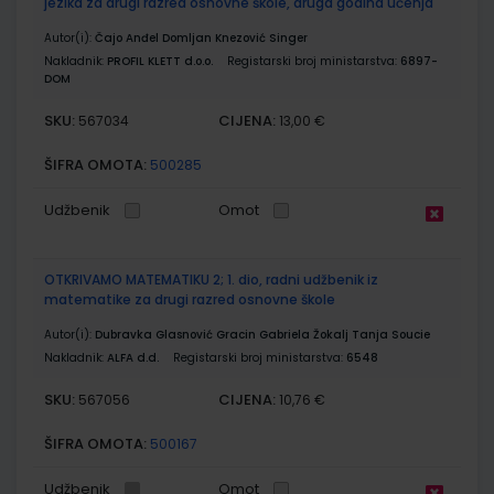
jezika za drugi razred osnovne škole, druga godina učenja
Autor(i):
Čajo Anđel Domljan Knezović Singer
Nakladnik:
PROFIL KLETT d.o.o.
Registarski broj ministarstva:
6897-
DOM
SKU:
CIJENA:
567034
13,00 €
ŠIFRA OMOTA:
500285
Udžbenik
Omot
OTKRIVAMO MATEMATIKU 2; 1. dio, radni udžbenik iz
matematike za drugi razred osnovne škole
Autor(i):
Dubravka Glasnović Gracin Gabriela Žokalj Tanja Soucie
Nakladnik:
ALFA d.d.
Registarski broj ministarstva:
6548
SKU:
CIJENA:
567056
10,76 €
ŠIFRA OMOTA:
500167
Udžbenik
Omot