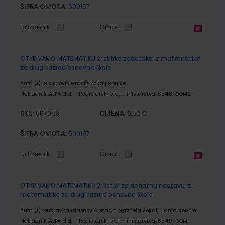
ŠIFRA OMOTA:
500167
Udžbenik
Omot
OTKRIVAMO MATEMATIKU 2; zbirka zadataka iz matematike
za drugi razred osnovne škole
Autor(i):
Glasnović Gracin Žokalj Souice
Nakladnik:
ALFA d.d.
Registarski broj ministarstva:
6548-DOM2
SKU:
CIJENA:
567058
9,50 €
ŠIFRA OMOTA:
500167
Udžbenik
Omot
OTKRIVAMO MATEMATIKU 2; listići za dodatnu nastavu iz
matematike za drugi razred osnovne škole
Autor(i):
Dubravka Glasnović Gracin Gabriela Žokalj Tanja Soucie
Nakladnik:
ALFA d.d.
Registarski broj ministarstva:
6549-DOM