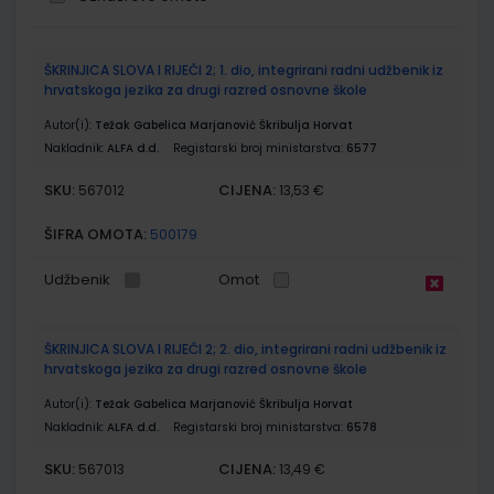
Grupirani
ŠKRINJICA SLOVA I RIJEČI 2; 1. dio, integrirani radni udžbenik iz
proizvodi
hrvatskoga jezika za drugi razred osnovne škole
Autor(i):
Težak Gabelica Marjanović Škribulja Horvat
Nakladnik:
ALFA d.d.
Registarski broj ministarstva:
6577
SKU:
CIJENA:
567012
13,53 €
ŠIFRA OMOTA:
500179
Udžbenik
Omot
ŠKRINJICA SLOVA I RIJEČI 2; 2. dio, integrirani radni udžbenik iz
hrvatskoga jezika za drugi razred osnovne škole
Autor(i):
Težak Gabelica Marjanović Škribulja Horvat
Nakladnik:
ALFA d.d.
Registarski broj ministarstva:
6578
SKU:
CIJENA:
567013
13,49 €