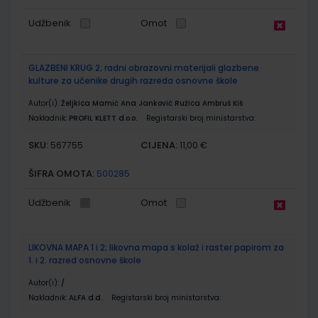
Udžbenik
Omot
GLAZBENI KRUG 2; radni obrazovni materijali glazbene
kulture za učenike drugih razreda osnovne škole
Autor(i):
Željkica Mamić Ana Janković Ružica Ambruš Kiš
Nakladnik:
PROFIL KLETT d.o.o.
Registarski broj ministarstva:
SKU:
CIJENA:
567755
11,00 €
ŠIFRA OMOTA:
500285
Udžbenik
Omot
LIKOVNA MAPA 1 i 2; likovna mapa s kolaž i raster papirom za
1. i 2. razred osnovne škole
Autor(i):
/
Nakladnik:
ALFA d.d.
Registarski broj ministarstva: