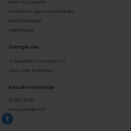
Kako do popusta
Privatnost i sigurnost podataka
Načini plaćanja
Uvjeti kupnje
Saznajte više
O Narodnim novinama d.d.
Opći uvjeti korištenja
Kontakt informacije
01 650 28 80
e-trgovina@nn.hr