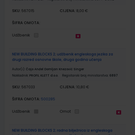
SKU:
CIJENA:
567015
8,00 €
ŠIFRA OMOTA:
Udžbenik
NEW BUILDING BLOCKS 2; udžbenik engleskoga jezika za
drugi razred osnovne škole, druga godina učenja
Autor(i):
Čajo Anđel Domljan Knezović Singer
Nakladnik:
PROFIL KLETT d.o.o.
Registarski broj ministarstva:
6897
SKU:
CIJENA:
567033
10,80 €
ŠIFRA OMOTA:
500285
Udžbenik
Omot
NEW BUILDING BLOCKS 2; radna bilježnica iz engleskoga