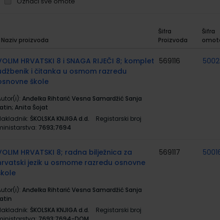
Označi sve omote
Šifra
Šifra
Naziv proizvoda
Proizvoda
omot
rupirani
roizvodi
VOLIM HRVATSKI 8 i SNAGA RIJEČI 8; komplet
569116
5002
udžbenik i čitanka u osmom razredu
osnovne škole
utor(i):
Anđelka Rihtarić Vesna Samardžić Sanja
atin; Anita Šojat
Nakladnik:
ŠKOLSKA KNJIGA d.d.
Registarski broj
ministarstva:
7693;7694
VOLIM HRVATSKI 8; radna bilježnica za
569117
5001
hrvatski jezik u osmome razredu osnovne
škole
utor(i):
Anđelka Rihtarić Vesna Samardžić Sanja
atin
Nakladnik:
ŠKOLSKA KNJIGA d.d.
Registarski broj
ministarstva:
7693;7694-DOM