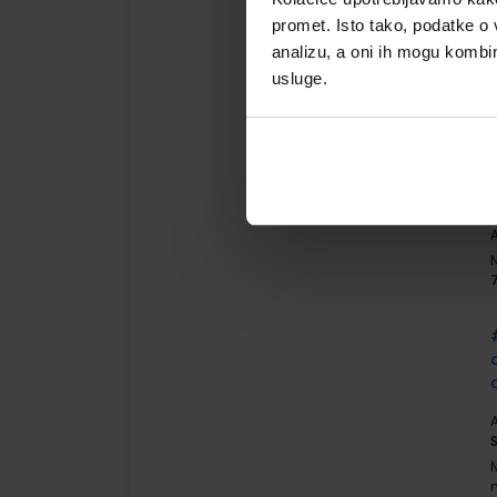
promet. Isto tako, podatke o 
analizu, a oni ih mogu kombini
A
N
usluge.
A
A