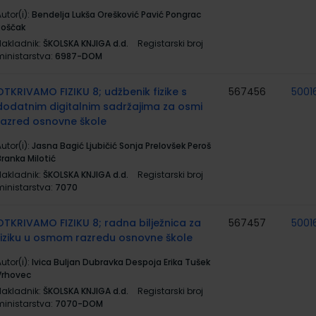
utor(i):
Bendelja Lukša Orešković Pavić Pongrac
Roščak
Nakladnik:
ŠKOLSKA KNJIGA d.d.
Registarski broj
ministarstva:
6987-DOM
OTKRIVAMO FIZIKU 8; udžbenik fizike s
567456
5001
dodatnim digitalnim sadržajima za osmi
razred osnovne škole
utor(i):
Jasna Bagić Ljubičić Sonja Prelovšek Peroš
Branka Milotić
Nakladnik:
ŠKOLSKA KNJIGA d.d.
Registarski broj
ministarstva:
7070
OTKRIVAMO FIZIKU 8; radna bilježnica za
567457
5001
fiziku u osmom razredu osnovne škole
utor(i):
Ivica Buljan Dubravka Despoja Erika Tušek
Vrhovec
Nakladnik:
ŠKOLSKA KNJIGA d.d.
Registarski broj
ministarstva:
7070-DOM