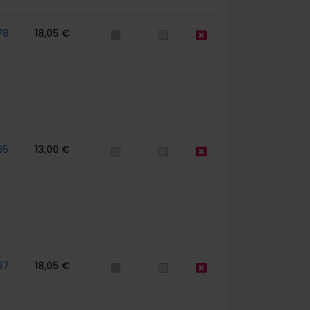
78
18,05 €
65
13,00 €
67
18,05 €