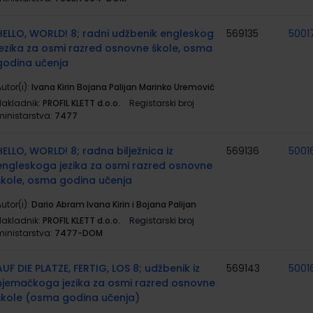
HELLO, WORLD! 8; radni udžbenik engleskog
569135
5001
jezika za osmi razred osnovne škole, osma
godina učenja
utor(i):
Ivana Kirin Bojana Palijan Marinko Uremović
Nakladnik:
PROFIL KLETT d.o.o.
Registarski broj
ministarstva:
7477
HELLO, WORLD! 8; radna bilježnica iz
569136
5001
engleskoga jezika za osmi razred osnovne
škole, osma godina učenja
utor(i):
Dario Abram Ivana Kirin i Bojana Palijan
Nakladnik:
PROFIL KLETT d.o.o.
Registarski broj
ministarstva:
7477-DOM
AUF DIE PLATZE, FERTIG, LOS 8; udžbenik iz
569143
5001
njemačkoga jezika za osmi razred osnovne
škole (osma godina učenja)