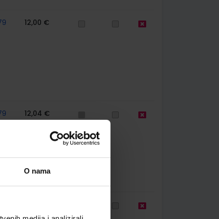
79
12,00 €
79
12,04 €
O nama
79
12,03 €
enih medija i analizirali