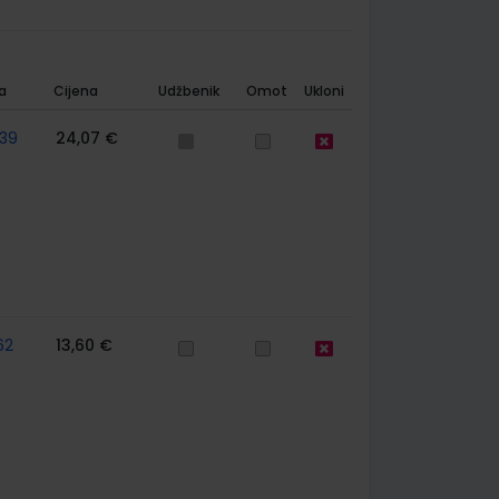
a
Cijena
Udžbenik
Omot
Ukloni
39
24,07 €
62
13,60 €