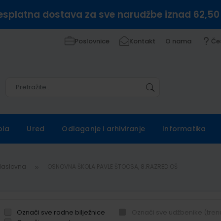
esplatna dostava za sve narudžbe iznad 62,50
Poslovnice
Kontakt
O nama
Če
Pretražite
Pretražite
ola
Ured
Odlaganje i arhiviranje
Informatika
Naslovna
OSNOVNA ŠKOLA PAVLE ŠTOOSA, 8.RAZRED OŠ
Označi sve radne bilježnice
Označi sve udžbenike (tren