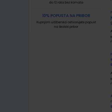
do 12 rata bez kamata
10% POPUSTA NA PRIBOR
Kupnjom udžbenika ostvarujete popust
na školski pribor
A
A