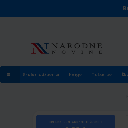
B
Školski udžbenici
Knjige
Tiskanice
Šk
UKUPNO - ODABRANI UDŽBENICI