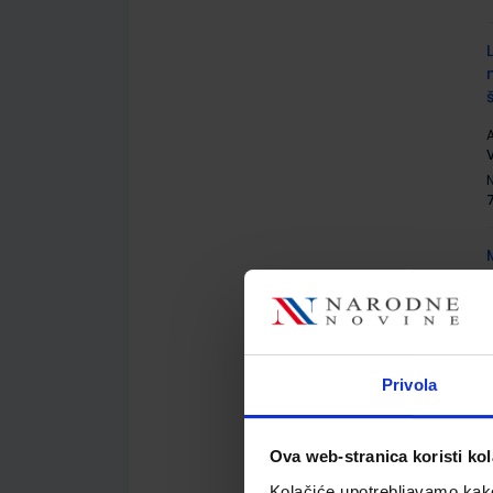
A
A
N
Privola
Ova web-stranica koristi kol
Kolačiće upotrebljavamo kako 