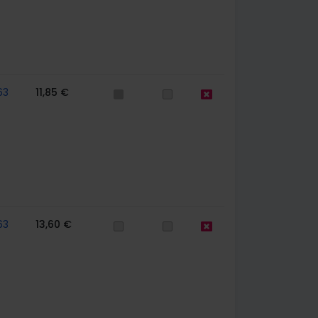
63
11,85 €
63
13,60 €