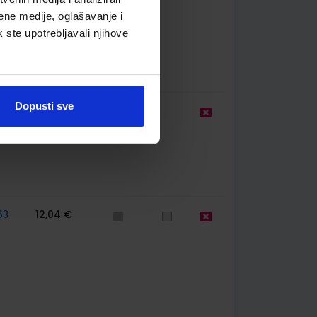
ene medije, oglašavanje i
k ste upotrebljavali njihove
Dopusti sve
10,20 €
63
12,04 €