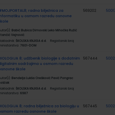
#MOJPORTAL8; radna bilježnica za
569202
5001
informatiku u osmom razredu osnovne
škole
utor(i):
Babić Bubica Dimovski Leko Mihočka Ružić
Stančić Vejnović
Nakladnik:
ŠKOLSKA KNJIGA d.d.
Registarski broj
ministarstva:
7601-DOM
BIOLOGIJA 8; udžbenik biologije s dodatnim
567444
5002
digitalnim sadržajima u osmom razredu
osnovne škole
utor(i):
Bendelja Lukša Orešković Pavić Pongrac
Roščak
Nakladnik:
ŠKOLSKA KNJIGA d.d.
Registarski broj
ministarstva:
6987
BIOLOGIJA 8; radna bilježnica za biologiju u
567445
5002
osmom razredu osnovne škole