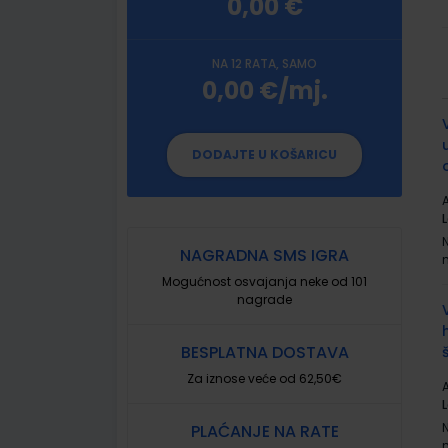
0,00 €
NA 12 RATA, SAMO
0,00 €/mj.
G
p
DODAJTE U KOŠARICU
A
L
NAGRADNA SMS IGRA
Mogućnost osvajanja neke od 101
nagrade
BESPLATNA DOSTAVA
Za iznose veće od 62,50€
A
L
PLAĆANJE NA RATE