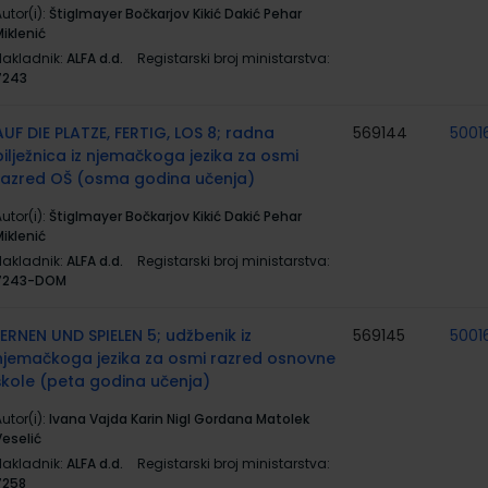
utor(i):
Štiglmayer Bočkarjov Kikić Dakić Pehar
iklenić
Nakladnik:
ALFA d.d.
Registarski broj ministarstva:
7243
AUF DIE PLATZE, FERTIG, LOS 8; radna
569144
5001
bilježnica iz njemačkoga jezika za osmi
razred OŠ (osma godina učenja)
utor(i):
Štiglmayer Bočkarjov Kikić Dakić Pehar
iklenić
Nakladnik:
ALFA d.d.
Registarski broj ministarstva:
7243-DOM
LERNEN UND SPIELEN 5; udžbenik iz
569145
5001
njemačkoga jezika za osmi razred osnovne
škole (peta godina učenja)
utor(i):
Ivana Vajda Karin Nigl Gordana Matolek
Veselić
Nakladnik:
ALFA d.d.
Registarski broj ministarstva:
7258