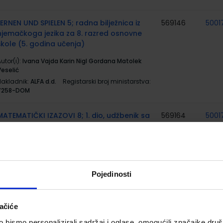
LERNEN UND SPIELEN 5; radna bilježnica iz
569146
5001
njemačkoga jezika za 8. razred osnovne
škole (5. godina učenja)
utor(i):
Ivana Vajda Karin Nigl Gordana Matolek
Veselić
Nakladnik:
ALFA d.d.
Registarski broj ministarstva:
7258-DOM
MATEMATIČKI IZAZOVI 8; 1. dio, udžbenik sa
569164
5001
zadatcima za vježbanje iz matematike za
osmi razred osnovne škole
utor(i):
Gordana Paić Željko Bošnjak Boris Čulina
iko Grgić
Pojedinosti
Nakladnik:
ALFA d.d.
Registarski broj ministarstva:
7264
ačiće
MATEMATIČKI IZAZOVI 8; 2. dio, udžbenik sa
569165
5001
zadatcima za vježbanje iz matematike za
bismo personalizirali sadržaj i oglase, omogućili značajke društv