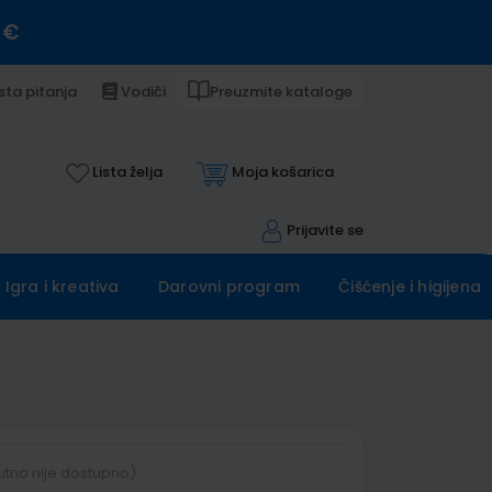
 €
sta pitanja
Vodiči
Preuzmite kataloge
Lista želja
Moja košarica
Prijavite se
Igra i kreativa
Darovni program
Čišćenje i higijena
utno nije dostupno)