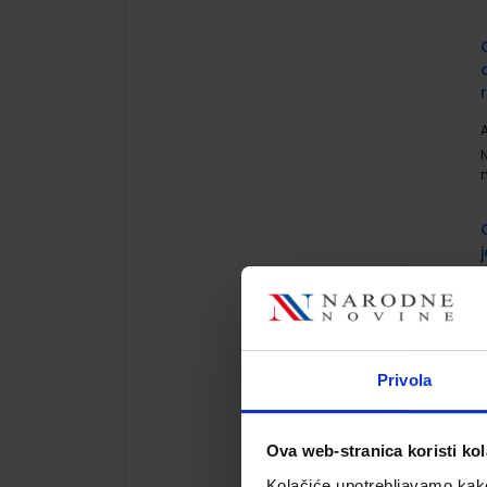
A
A
Privola
Ova web-stranica koristi kol
Kolačiće upotrebljavamo kako 