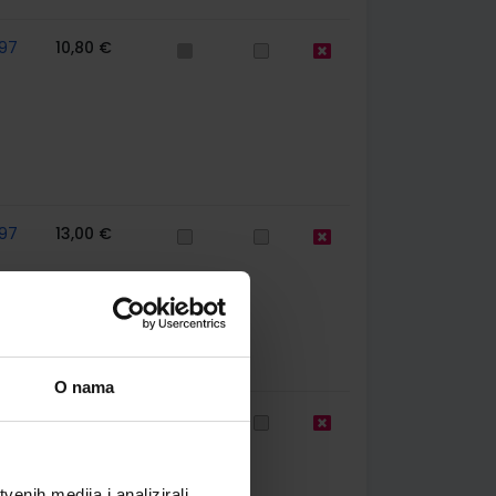
97
10,80 €
97
13,00 €
O nama
67
10,76 €
enih medija i analizirali