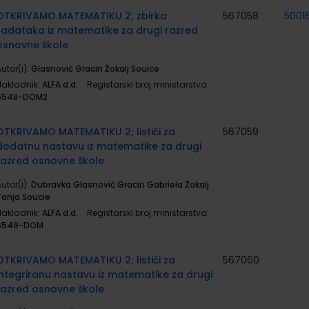
OTKRIVAMO MATEMATIKU 2; zbirka
567058
5001
zadataka iz matematike za drugi razred
osnovne škole
utor(i):
Glasnović Gracin Žokalj Souice
Nakladnik:
ALFA d.d.
Registarski broj ministarstva:
6548-DOM2
OTKRIVAMO MATEMATIKU 2; listići za
567059
dodatnu nastavu iz matematike za drugi
razred osnovne škole
utor(i):
Dubravka Glasnović Gracin Gabriela Žokalj
Tanja Soucie
Nakladnik:
ALFA d.d.
Registarski broj ministarstva:
6549-DOM
OTKRIVAMO MATEMATIKU 2; listići za
567060
integriranu nastavu iz matematike za drugi
razred osnovne škole