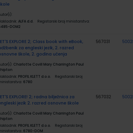
škole
utor(i):
Nakladnik:
ALFA d.d.
Registarski broj ministarstva:
6485-DOM2
LET'S EXPLORE 2; Class book with eBook,
567031
5002
udžbenik za engleski jezik, 2. razred
osnovne škole, 2. godina učenja
utor(i):
Charlotte Covill Mary Charrington Paul
Shipton
Nakladnik:
PROFIL KLETT d.o.o.
Registarski broj
ministarstva:
6780
LET'S EXPLORE! 2; radna bilježnica za
567032
5002
engleski jezik 2. razred osnovne škole
utor(i):
Charlotte Covill Mary Charrington Paul
Shipton
Nakladnik:
PROFIL KLETT d.o.o.
Registarski broj
ministarstva:
6780-DOM