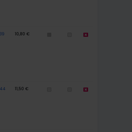
39
10,80 €
744
11,50 €