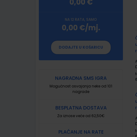
0,00 €
NA 12 RATA, SAMO
0,00 €/mj.
G
p
DODAJTE U KOŠARICU
A
NAGRADNA SMS IGRA
Mogućnost osvajanja neke od 101
nagrade
BESPLATNA DOSTAVA
Za iznose veće od 62,50€
A
PLAĆANJE NA RATE