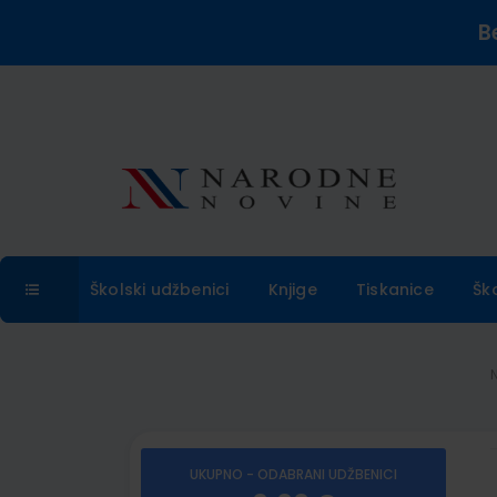
B
Školski udžbenici
Knjige
Tiskanice
Šk
UKUPNO - ODABRANI UDŽBENICI