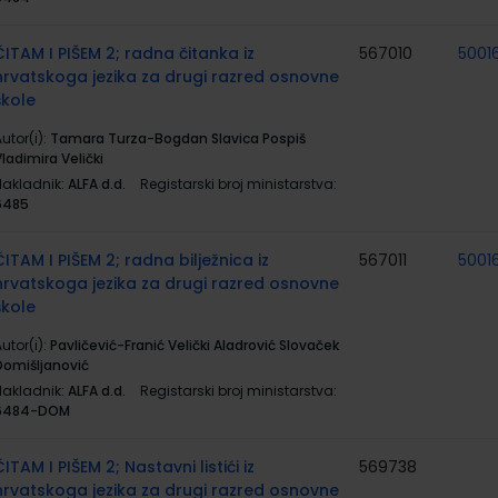
ČITAM I PIŠEM 2; radna čitanka iz
567010
5001
hrvatskoga jezika za drugi razred osnovne
škole
utor(i):
Tamara Turza-Bogdan Slavica Pospiš
ladimira Velički
Nakladnik:
ALFA d.d.
Registarski broj ministarstva:
6485
ČITAM I PIŠEM 2; radna bilježnica iz
567011
5001
hrvatskoga jezika za drugi razred osnovne
škole
utor(i):
Pavličević-Franić Velički Aladrović Slovaček
Domišljanović
Nakladnik:
ALFA d.d.
Registarski broj ministarstva:
6484-DOM
ČITAM I PIŠEM 2; Nastavni listići iz
569738
hrvatskoga jezika za drugi razred osnovne