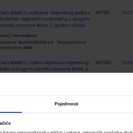
CIAO BIMBI! 2; udžbenik talijanskog jezika s
567051
5002
dodatnim digitalnim sadržajima u drugom
razredu osnovne škole, 2. godina učenja
utor(i):
Nina Karković
Nakladnik:
ŠKOLSKA KNJIGA d.d.
Registarski broj
ministarstva:
6989
CIAO BIMBI! 2; radna bilježnica talijanskog
567052
5002
jezika u drugom razredu osnovne škole, 2.
godina učenja
utor(i):
Nina Karković
Nakladnik:
ŠKOLSKA KNJIGA d.d.
Registarski broj
ministarstva:
6989-DOM
Pojedinosti
OTKRIVAMO MATEMATIKU 2; 1. dio, radni
567056
5001
udžbenik iz matematike za drugi razred
ačiće
osnovne škole
bismo personalizirali sadržaj i oglase, omogućili značajke društv