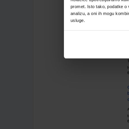
A
promet. Isto tako, podatke o 
analizu, a oni ih mogu kombini
usluge.
A
A