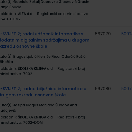
utor(i):
Gabriela Žokalj Dubravka Glasnović Gracin
Tanja Soucie
Nakladnik:
ALFA d.d.
Registarski broj ministarstva:
6549-DOM2
E-SVIJET 2; radni udžbenik informatike s
567079
5002
dodatnim digitalnim sadržajima u drugom
razredu osnovne škole
utor(i):
Blagus Ljubić Klemše Flisar Odorčić Ružić
Mihočka
Nakladnik:
ŠKOLSKA KNJIGA d.d.
Registarski broj
ministarstva:
7002
E-SVIJET 2; radna bilježnica informatike u
567080
500
drugom razredu osnovne škole
utor(i):
Josipa Blagus Marijana Šundov Ana
Budojević
Nakladnik:
ŠKOLSKA KNJIGA d.d.
Registarski broj
ministarstva:
7002-DOM