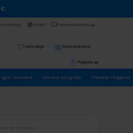
 €
sta pitanja
Vodiči
Preuzmite kataloge
Lista želja
Moja košarica
Prijavite se
Igra i kreativa
Darovni program
Čišćenje i higijena
utno nije dostupno)