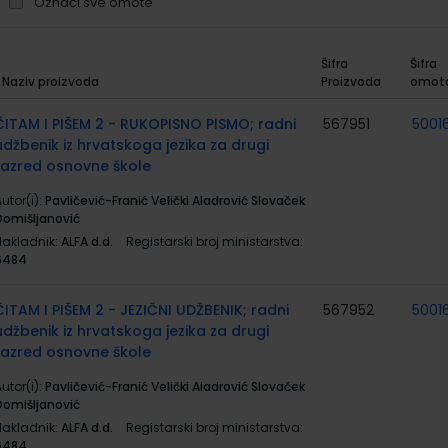
Označi sve omote
Šifra
Šifra
Naziv proizvoda
Proizvoda
omot
rupirani
roizvodi
ČITAM I PIŠEM 2 - RUKOPISNO PISMO; radni
567951
5001
udžbenik iz hrvatskoga jezika za drugi
razred osnovne škole
utor(i):
Pavličević-Franić Velički Aladrović Slovaček
Domišljanović
Nakladnik:
ALFA d.d.
Registarski broj ministarstva:
6484
ČITAM I PIŠEM 2 - JEZIČNI UDŽBENIK; radni
567952
5001
udžbenik iz hrvatskoga jezika za drugi
razred osnovne škole
utor(i):
Pavličević-Franić Velički Aladrović Slovaček
Domišljanović
Nakladnik:
ALFA d.d.
Registarski broj ministarstva:
6484