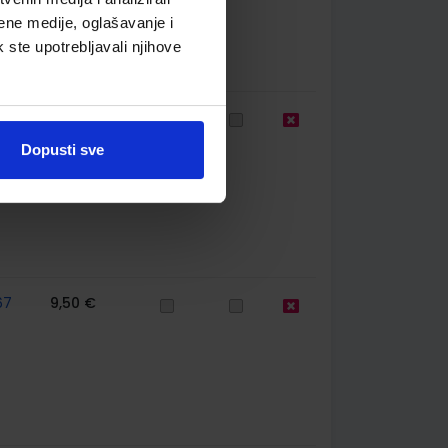
ene medije, oglašavanje i
k ste upotrebljavali njihove
67
10,86 €
Dopusti sve
67
9,50 €