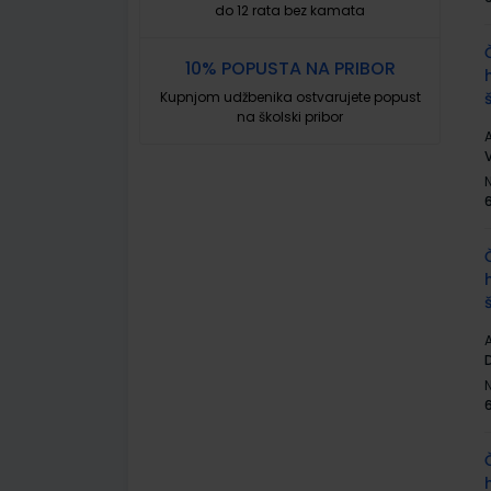
do 12 rata bez kamata
10% POPUSTA NA PRIBOR
Kupnjom udžbenika ostvarujete popust
na školski pribor
A
V
A