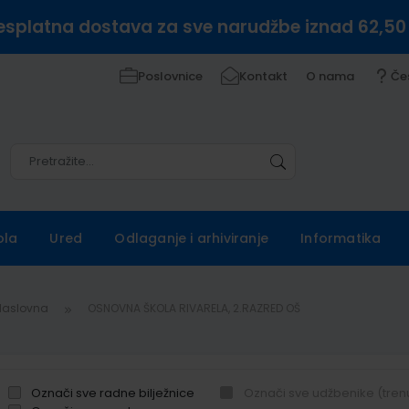
esplatna dostava za sve narudžbe iznad 62,50
Poslovnice
Kontakt
O nama
Če
Pretražite
Pretražite
ola
Ured
Odlaganje i arhiviranje
Informatika
Naslovna
OSNOVNA ŠKOLA RIVARELA, 2.RAZRED OŠ
Označi sve radne bilježnice
Označi sve udžbenike (tren