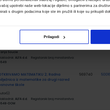
utor(i):
Dubravka Glasnović Gracin Gabriela Žokalj
vašoj upotrebi naše web-lokacije dijelimo s partnerima za društv
Tanja Soucie
rati s drugim podacima koje ste im pružili ili koje su prikupili do
Nakladnik:
ALFA d.d.
Registarski broj ministarstva:
6548
OTKRIVAMO MATEMATIKU 2; 2. dio, radni
567057
5001
udžbenik iz matematike za drugi razred
Prilagodi
osnovne škole
utor(i):
Dubravka Glasnović Gracin Gabriela Žokalj
Tanja Soucie
Nakladnik:
ALFA d.d.
Registarski broj ministarstva:
6549
OTKRIVAMO MATEMATIKU 2; Radna
569740
5001
bilježnica iz matematike za drugi razred
osnovne škole
utor(i):
Nakladnik:
ALFA d.d.
Registarski broj ministarstva:
6548-DOM