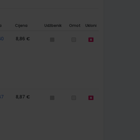
a
Cijena
Udžbenik
Omot
Ukloni
60
8,86 €
67
8,87 €