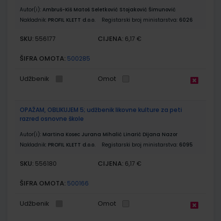
Autor(i):
Ambruš-Kiš Matoš Seletković Stojaković Šimunović
Nakladnik:
PROFIL KLETT d.o.o.
Registarski broj ministarstva:
6026
SKU:
CIJENA:
556177
6,17 €
ŠIFRA OMOTA:
500285
Udžbenik
Omot
OPAŽAM, OBLIKUJEM 5; udžbenik likovne kulture za peti
razred osnovne škole
Autor(i):
Martina Kosec Jurana Mihalić Linarić Dijana Nazor
Nakladnik:
PROFIL KLETT d.o.o.
Registarski broj ministarstva:
6095
SKU:
CIJENA:
556180
6,17 €
ŠIFRA OMOTA:
500166
Udžbenik
Omot