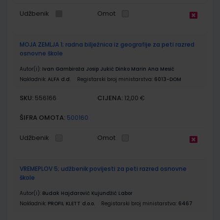
Udžbenik
Omot
MOJA ZEMLJA 1; radna bilježnica iz geografije za peti razred
osnovne škole
Autor(i):
Ivan Gambiroža Josip Jukić Dinko Marin Ana Mesić
Nakladnik:
ALFA d.d.
Registarski broj ministarstva:
6013-DOM
SKU:
CIJENA:
556166
12,00 €
ŠIFRA OMOTA:
500160
Udžbenik
Omot
VREMEPLOV 5; udžbenik povijesti za peti razred osnovne
škole
Autor(i):
Budak Hajdarović Kujundžić Labor
Nakladnik:
PROFIL KLETT d.o.o.
Registarski broj ministarstva:
6467