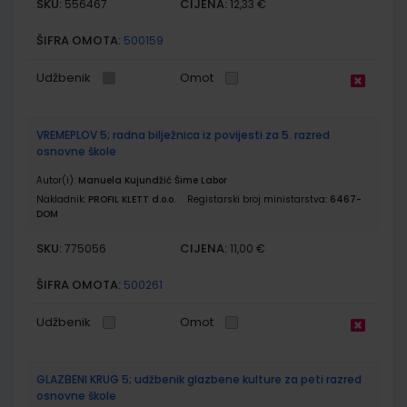
SKU:
CIJENA:
556467
12,33 €
ŠIFRA OMOTA:
500159
Udžbenik
Omot
VREMEPLOV 5; radna bilježnica iz povijesti za 5. razred
osnovne škole
Autor(i):
Manuela Kujundžić Šime Labor
Nakladnik:
PROFIL KLETT d.o.o.
Registarski broj ministarstva:
6467-
DOM
SKU:
CIJENA:
775056
11,00 €
ŠIFRA OMOTA:
500261
Udžbenik
Omot
GLAZBENI KRUG 5; udžbenik glazbene kulture za peti razred
osnovne škole