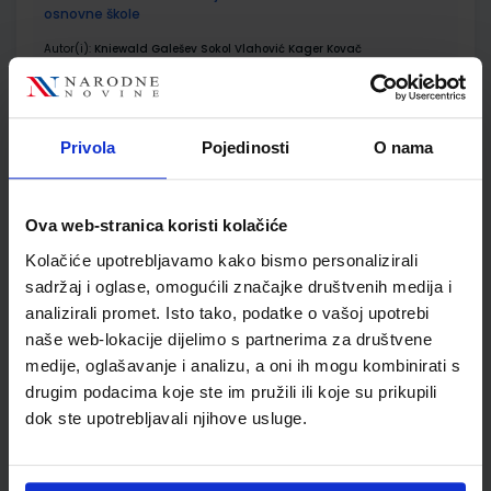
osnovne škole
Autor(i):
Kniewald Galešev Sokol Vlahović Kager Kovač
Nakladnik:
UDŽBENIK.HR d.o.o.
Registarski broj ministarstva:
6064-
DOM
SKU:
CIJENA:
556191
15,73 €
Privola
Pojedinosti
O nama
ŠIFRA OMOTA:
500159
Udžbenik
Omot
Ova web-stranica koristi kolačiće
Kolačiće upotrebljavamo kako bismo personalizirali
sadržaj i oglase, omogućili značajke društvenih medija i
PRIRODA 5; udžbenik iz prirode za peti razred osnovne škole
analizirali promet. Isto tako, podatke o vašoj upotrebi
Autor(i):
Bastić Begić Bakarić Kralj Golub
naše web-lokacije dijelimo s partnerima za društvene
Nakladnik:
ALFA d.d.
Registarski broj ministarstva:
6138
medije, oglašavanje i analizu, a oni ih mogu kombinirati s
SKU:
CIJENA:
556157
9,25 €
drugim podacima koje ste im pružili ili koje su prikupili
dok ste upotrebljavali njihove usluge.
ŠIFRA OMOTA:
500160
Udžbenik
Omot