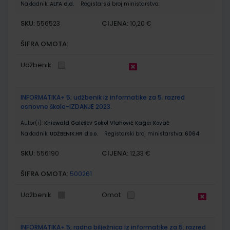
Nakladnik:
ALFA d.d.
Registarski broj ministarstva:
SKU:
CIJENA:
556523
10,20 €
ŠIFRA OMOTA:
Udžbenik
INFORMATIKA+ 5; udžbenik iz informatike za 5. razred
osnovne škole-IZDANJE 2023.
Autor(i):
Kniewald Galešev Sokol Vlahović Kager Kovač
Nakladnik:
UDŽBENIK.HR d.o.o.
Registarski broj ministarstva:
6064
SKU:
CIJENA:
556190
12,33 €
ŠIFRA OMOTA:
500261
Udžbenik
Omot
INFORMATIKA+ 5; radna bilježnica iz informatike za 5. razred