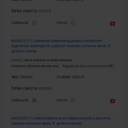
ŠIFRA OMOTA:
500178
Udžbenik
Omot
RAGAZZI.IT 1; udžbenik talijanskog jezika s dodatnim
digitalnim sadržajima u petom razredu osnovne škole, 5.
godina učenja
Autor(i):
Nina Karković Andreja Mrkonjić
Nakladnik:
ŠKOLSKA KNJIGA d.d.
Registarski broj ministarstva:
6157
SKU:
CIJENA:
556143
18,50 €
ŠIFRA OMOTA:
500158
Udžbenik
Omot
RAGAZZI.IT 1; radna bilježnica za talijanski jezik u petome
razredu osnovne škole, 5. godina učenja