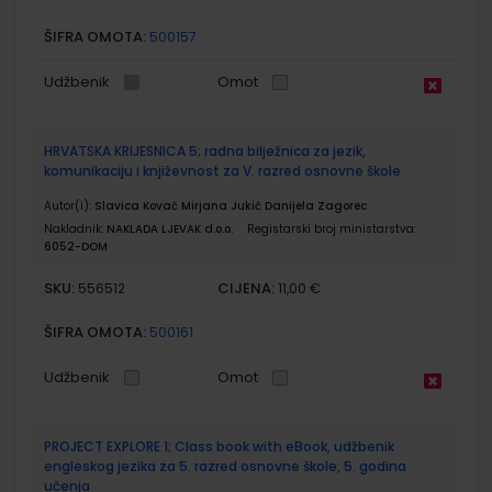
ŠIFRA OMOTA:
500157
Udžbenik
Omot
HRVATSKA KRIJESNICA 5; radna bilježnica za jezik,
komunikaciju i književnost za V. razred osnovne škole
Autor(i):
Slavica Kovač Mirjana Jukić Danijela Zagorec
Nakladnik:
NAKLADA LJEVAK d.o.o.
Registarski broj ministarstva:
6052-DOM
SKU:
CIJENA:
556512
11,00 €
ŠIFRA OMOTA:
500161
Udžbenik
Omot
PROJECT EXPLORE 1; Class book with eBook, udžbenik
engleskog jezika za 5. razred osnovne škole, 5. godina
učenja