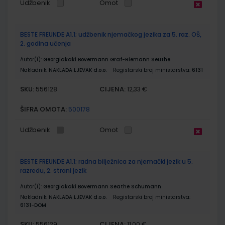
Udžbenik
Omot
BESTE FREUNDE A1.1; udžbenik njemačkog jezika za 5. raz. OŠ,
2. godina učenja
Autor(i):
Georgiakaki Bovermann Graf-Riemann Seuthe
Nakladnik:
NAKLADA LJEVAK d.o.o.
Registarski broj ministarstva:
6131
SKU:
CIJENA:
556128
12,33 €
ŠIFRA OMOTA:
500178
Udžbenik
Omot
BESTE FREUNDE A1.1; radna bilježnica za njemački jezik u 5.
razredu, 2. strani jezik
Autor(i):
Georgiakaki Bovermann Seathe Schumann
Nakladnik:
NAKLADA LJEVAK d.o.o.
Registarski broj ministarstva:
6131-DOM
SKU:
CIJENA:
556129
11,00 €