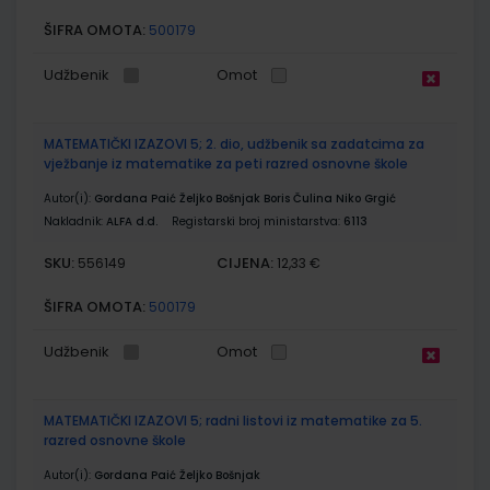
ŠIFRA OMOTA:
500179
Udžbenik
Omot
MATEMATIČKI IZAZOVI 5; 2. dio, udžbenik sa zadatcima za
vježbanje iz matematike za peti razred osnovne škole
Autor(i):
Gordana Paić Željko Bošnjak Boris Čulina Niko Grgić
Nakladnik:
ALFA d.d.
Registarski broj ministarstva:
6113
SKU:
CIJENA:
556149
12,33 €
ŠIFRA OMOTA:
500179
Udžbenik
Omot
MATEMATIČKI IZAZOVI 5; radni listovi iz matematike za 5.
razred osnovne škole
Autor(i):
Gordana Paić Željko Bošnjak