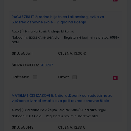
RAGAZZINI.IT 2; radna bilježnica talijanskog jezika za
5.razred osnovne škole - 2. godina učenja
Autor(i):
Nina Karković Andreja Mrkonjić
Nakladnik:
ŠKOLSKA KNJIGA d.d.
Registarski broj ministarstva:
6158-
DOM
SKU:
CIJENA:
556511
13,00 €
ŠIFRA OMOTA:
500297
Udžbenik
Omot
MATEMATIČKI IZAZOVI 5; 1. dio, udžbenik sa zadatcima za
vježbanje iz matematike za peti razred osnovne škole
Autor(i):
Gordana Paić Željko Bošnjak Boris Čulina Niko Grgić
Nakladnik:
ALFA d.d.
Registarski broj ministarstva:
6112
SKU:
CIJENA:
556148
12,33 €