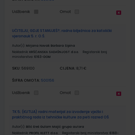
Udžbenik
Omot
UČITELJU, GDJE STANUJEŠ?; radna bilježnica za katolički
vjeronauk 5. r. O.Š.
Autor(i):
Mirjana Novak Barbara Sipina
Nakladnik:
KRŠĆANSKA SADAŠNJOST d.o.o.
Registarski broj
ministarstva:
6163-DOM
SKU:
CIJENA:
569100
8,71 €
ŠIFRA OMOTA:
500156
Udžbenik
Omot
TK 5; (KUTIJA) radni materijal za izvođenje vježbi i
praktičnog rada iz tehničke kulture za peti razred OŠ
Autor(i):
Bilić Ereš Gulam Majić grupa autora
Nakladnik:
PROFIL KLETT d.o.o.
Registarski broj ministarstva:
6160-