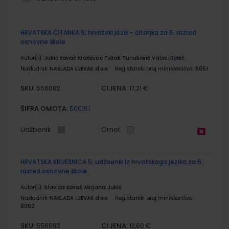
Grupirani
HRVATSKA ČITANKA 5; hrvatski jezik - čitanka za 5. razred
proizvodi
osnovne škole
Autor(i):
Jukić Kovač Kraševac Težak Tunuković Valec-Rebić
Nakladnik:
NAKLADA LJEVAK d.o.o.
Registarski broj ministarstva:
6051
SKU:
CIJENA:
556082
17,21 €
ŠIFRA OMOTA:
500161
Udžbenik
Omot
HRVATSKA KRIJESNICA 5; udžbenik iz hrvatskoga jezika za 5.
razred osnovne škole
Autor(i):
Slavica Kovač Mirjana Jukić
Nakladnik:
NAKLADA LJEVAK d.o.o.
Registarski broj ministarstva:
6052
SKU:
CIJENA:
556083
13,60 €