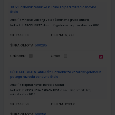
TK 5; udžbenik tehničke kulture za peti razred osnovne
škole
Autor(i):
Vinković Zakanji Valčić Šimunović grupa autora
Nakladnik:
PROFIL KLETT d.o.o.
Registarski broj ministarstva:
6160
SKU:
CIJENA:
556183
6,17 €
ŠIFRA OMOTA:
500285
Udžbenik
Omot
UČITELJU, GDJE STANUJEŠ?; udžbenik za katolički vjeronauk
petoga razreda osnovne škole
Autor(i):
Mirjana Novak Barbara Sipina
Nakladnik:
KRŠĆANSKA SADAŠNJOST d.o.o.
Registarski broj
ministarstva:
6163
SKU:
CIJENA:
556193
12,33 €
ŠIFRA OMOTA:
500156