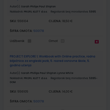
Autor(i):
Sarah Philips Paul Shipton
Nakladnik:
PROFIL KLETT d.o.o.
Registarski broj ministarstva:
5995
SKU:
CIJENA:
556104
18,50 €
ŠIFRA OMOTA:
500178
Udžbenik
Omot
PROJECT EXPLORE 1; Workbook with Online practice, radna
bilježnica za engleski jezik, 5. razred osnovne škole, 5.
godina učenja
Autor(i):
Sarah Phillips Paul Shipton Lynne White
Nakladnik:
PROFIL KLETT d.o.o.
Registarski broj ministarstva:
5995-
DOM
SKU:
CIJENA:
556105
14,00 €
ŠIFRA OMOTA:
500178