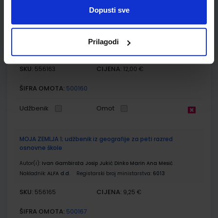
Dopusti sve
PRIRODA 5; radna bilježnica za peti razred osnovne škole
Autor(i):
Bastić Begić Bakarić Kralj Golub
Prilagodi
Nakladnik:
ALFA d.d.
Registarski broj ministarstva:
6138-DOM
SKU:
CIJENA:
556163
12,00 €
ŠIFRA OMOTA:
500160
Udžbenik
Omot
MOJA ZEMLJA 1; udžbenik iz geografije za peti razred
osnovne škole
Autor(i):
Ivan Gambiroža Josip Jukić Dinko Marin Ana Mesić
Nakladnik:
ALFA d.d.
Registarski broj ministarstva:
6013
SKU:
CIJENA:
556165
9,25 €
ŠIFRA OMOTA:
500167