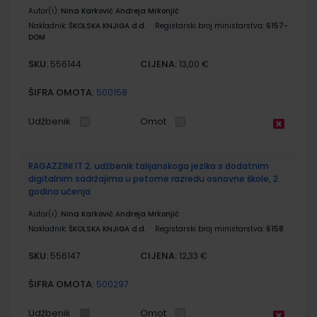
Autor(i):
Nina Karković Andreja Mrkonjić
Nakladnik:
ŠKOLSKA KNJIGA d.d.
Registarski broj ministarstva:
6157-
DOM
SKU:
CIJENA:
556144
13,00 €
ŠIFRA OMOTA:
500158
Udžbenik
Omot
RAGAZZINI.IT 2; udžbenik talijanskoga jezika s dodatnim
digitalnim sadržajima u petome razredu osnovne škole, 2.
godina učenja
Autor(i):
Nina Karković Andreja Mrkonjić
Nakladnik:
ŠKOLSKA KNJIGA d.d.
Registarski broj ministarstva:
6158
SKU:
CIJENA:
556147
12,33 €
ŠIFRA OMOTA:
500297
Udžbenik
Omot