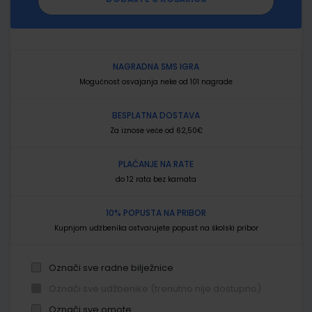
NAGRADNA SMS IGRA
Mogućnost osvajanja neke od 101 nagrade
BESPLATNA DOSTAVA
Za iznose veće od 62,50€
PLAĆANJE NA RATE
do 12 rata bez kamata
10% POPUSTA NA PRIBOR
Kupnjom udžbenika ostvarujete popust na školski pribor
Označi sve radne bilježnice
Označi sve udžbenike (trenutno nije dostupno)
Označi sve omote