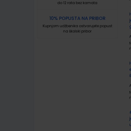
do 12 rata bez kamata
10% POPUSTA NA PRIBOR
Kupnjom udžbenika ostvarujete popust
na školski pribor
A
A