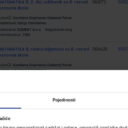
MATEMATIKA 8; 2. dio, udžbenik za 8. razred
569172
5002
osnovne škole
utor(i):
Gordana Gojmerac Dekanić Petar
Radanović Sanja Varošanec
Nakladnik:
ELEMENT d.o.o.
Registarski broj
ministarstva:
7351
MATEMATIKA 8; radna bilježnica za 8. razred
569425
5001
osnovne škole
utor(i):
Gordana Gojmerac Dekanić Petar
Radanović Sanja Varošanec
Nakladnik:
ELEMENT d.o.o.
Registarski broj
ministarstva:
7350-DOM
#MOJPORTAL8; udžbenik informatike u
569201
5001
Pojedinosti
osmom razredu osnovne škole s dodatnim
digitalnim sadržajima
utor(i):
Babić Bubica Dimovski Leko Mihočka Ružić
ačiće
Stančić Vejnović
bismo personalizirali sadržaj i oglase, omogućili značajke društv