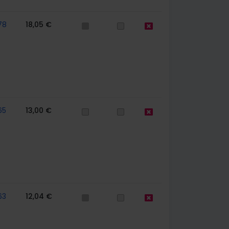
78
18,05 €
65
13,00 €
63
12,04 €