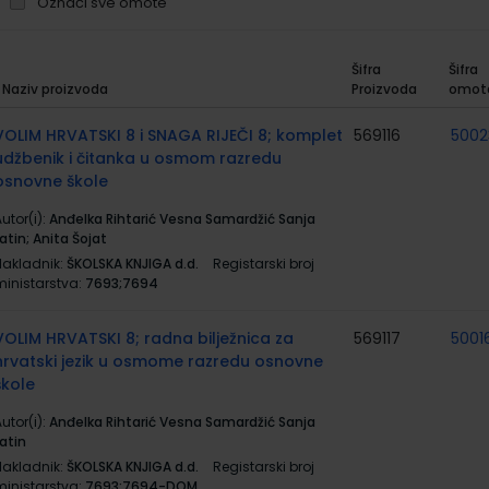
Označi sve omote
Šifra
Šifra
Naziv proizvoda
Proizvoda
omot
rupirani
roizvodi
VOLIM HRVATSKI 8 i SNAGA RIJEČI 8; komplet
569116
5002
udžbenik i čitanka u osmom razredu
osnovne škole
utor(i):
Anđelka Rihtarić Vesna Samardžić Sanja
atin; Anita Šojat
Nakladnik:
ŠKOLSKA KNJIGA d.d.
Registarski broj
ministarstva:
7693;7694
VOLIM HRVATSKI 8; radna bilježnica za
569117
5001
hrvatski jezik u osmome razredu osnovne
škole
utor(i):
Anđelka Rihtarić Vesna Samardžić Sanja
atin
Nakladnik:
ŠKOLSKA KNJIGA d.d.
Registarski broj
ministarstva:
7693;7694-DOM