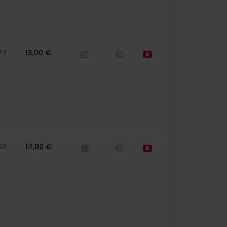
77
13,00 €
62
14,00 €