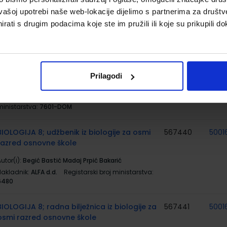
Nakladnik:
ŠKOLSKA KNJIGA d.d.
Registarski broj
vašoj upotrebi naše web-lokacije dijelimo s partnerima za društv
ministarstva:
7601
rati s drugim podacima koje ste im pružili ili koje su prikupili do
#MOJPORTAL8; radna bilježnica za
569202
5001
informatiku u osmom razredu osnovne
škole
Prilagodi
utor(i):
Babić Bubica Dimovski Leko Mihočka Ružić
Stančić Vejnović
Nakladnik:
ŠKOLSKA KNJIGA d.d.
Registarski broj
ministarstva:
7601-DOM
BIOLOGIJA 8; udžbenik iz biologije za osmi
567440
5001
razred osnovne škole
utor(i):
Begić Bastić Madaj Prpić Bakarić
Nakladnik:
ALFA d.d.
Registarski broj ministarstva:
6480
BIOLOGIJA 8; radna bilježnica iz biologije za
567441
5001
osmi razred osnovne škole