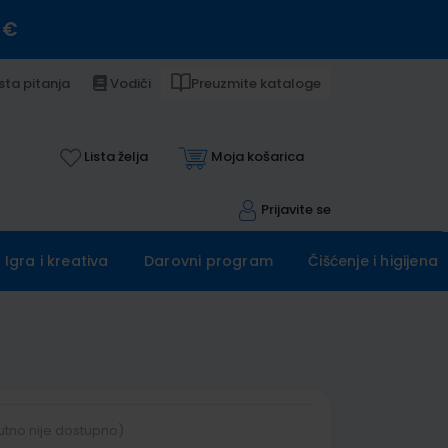
 €
sta pitanja
Vodiči
Preuzmite kataloge
Lista želja
Moja košarica
Prijavite se
Igra i kreativa
Darovni program
Čišćenje i higijena
utno nije dostupno)