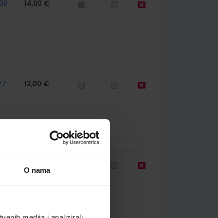
39
14,00 €
77
12,00 €
63
12,04 €
O nama
enih medija i analizirali