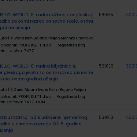
HELLO, WORLD! 8; radni udžbenik engleskog
569135
5001
jezika za osmi razred osnovne škole, osma
godina učenja
utor(i):
Ivana Kirin Bojana Palijan Marinko Uremović
Nakladnik:
PROFIL KLETT d.o.o.
Registarski broj
ministarstva:
7477
HELLO, WORLD! 8; radna bilježnica iz
569136
5001
engleskoga jezika za osmi razred osnovne
škole, osma godina učenja
utor(i):
Dario Abram Ivana Kirin i Bojana Palijan
Nakladnik:
PROFIL KLETT d.o.o.
Registarski broj
ministarstva:
7477-DOM
#DEUTSCH 5; radni udžbenik njemačkog
569153
5001
jezika u osmom razredu OŠ, 5. godina
učenja