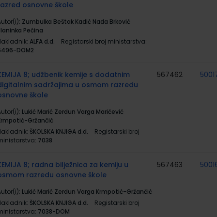
razred osnovne škole
utor(i):
Zumbulka Beštak Kadić Nada Brković
Planinka Pećina
Nakladnik:
ALFA d.d.
Registarski broj ministarstva:
6496-DOM2
KEMIJA 8; udžbenik kemije s dodatnim
567462
5001
digitalnim sadržajima u osmom razredu
osnovne škole
utor(i):
Lukić Marić Zerdun Varga Maričević
Krmpotić-Gržančić
Nakladnik:
ŠKOLSKA KNJIGA d.d.
Registarski broj
ministarstva:
7038
KEMIJA 8; radna bilježnica za kemiju u
567463
5001
osmom razredu osnovne škole
utor(i):
Lukić Marić Zerdun Varga Krmpotić-Gržančić
Nakladnik:
ŠKOLSKA KNJIGA d.d.
Registarski broj
ministarstva:
7038-DOM