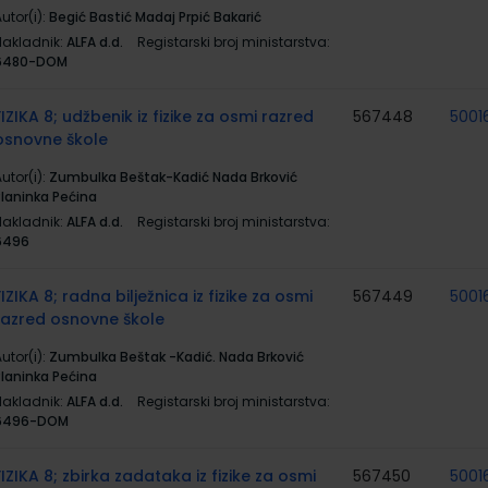
utor(i):
Begić Bastić Madaj Prpić Bakarić
Nakladnik:
ALFA d.d.
Registarski broj ministarstva:
6480-DOM
FIZIKA 8; udžbenik iz fizike za osmi razred
567448
5001
osnovne škole
utor(i):
Zumbulka Beštak-Kadić Nada Brković
Planinka Pećina
Nakladnik:
ALFA d.d.
Registarski broj ministarstva:
6496
FIZIKA 8; radna bilježnica iz fizike za osmi
567449
5001
razred osnovne škole
utor(i):
Zumbulka Beštak -Kadić. Nada Brković
Planinka Pećina
Nakladnik:
ALFA d.d.
Registarski broj ministarstva:
6496-DOM
FIZIKA 8; zbirka zadataka iz fizike za osmi
567450
5001