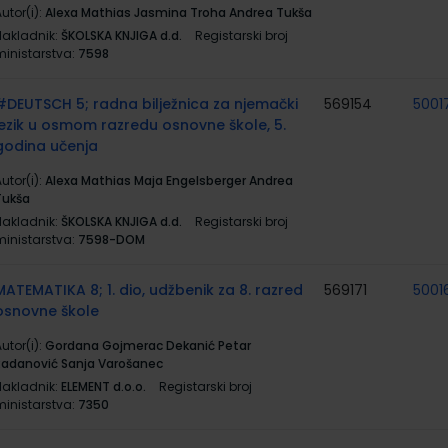
utor(i):
Alexa Mathias Jasmina Troha Andrea Tukša
Nakladnik:
ŠKOLSKA KNJIGA d.d.
Registarski broj
ministarstva:
7598
#DEUTSCH 5; radna bilježnica za njemački
569154
5001
jezik u osmom razredu osnovne škole, 5.
godina učenja
utor(i):
Alexa Mathias Maja Engelsberger Andrea
Tukša
Nakladnik:
ŠKOLSKA KNJIGA d.d.
Registarski broj
ministarstva:
7598-DOM
MATEMATIKA 8; 1. dio, udžbenik za 8. razred
569171
5001
osnovne škole
utor(i):
Gordana Gojmerac Dekanić Petar
Radanović Sanja Varošanec
Nakladnik:
ELEMENT d.o.o.
Registarski broj
ministarstva:
7350