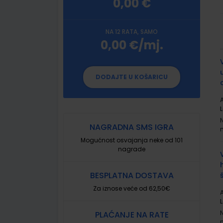
0,00 €
NA 12 RATA, SAMO
0,00 €/mj.
G
p
DODAJTE U KOŠARICU
A
L
NAGRADNA SMS IGRA
Mogućnost osvajanja neke od 101
nagrade
BESPLATNA DOSTAVA
Za iznose veće od 62,50€
A
L
PLAĆANJE NA RATE