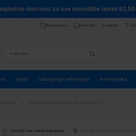
esplatna dostava za sve narudžbe iznad 62,50
Poslovnice
Kontakt
O nama
Če
Pretražite
Pretražite
ola
Ured
Odlaganje i arhiviranje
Informatika
Naslovna
OSNOVNA ŠKOLA RUŽIČNJAK, 8.RAZRED OŠ
Označi sve radne bilježnice
Označi sve udžbenike (tren