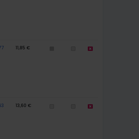
77
11,85 €
63
13,60 €