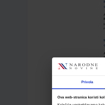
A
A
Privola
A
Ova web-stranica koristi kol
Kolačiće upotrebljavamo kako 