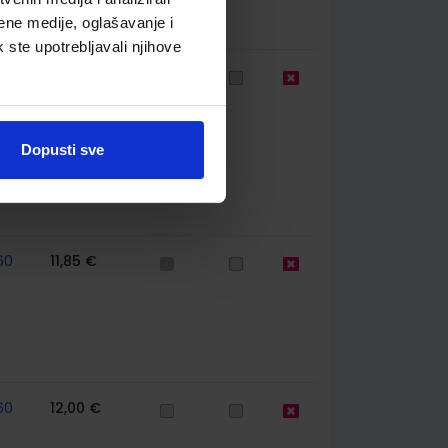
ene medije, oglašavanje i
k ste upotrebljavali njihove
77
13,60 €
Dopusti sve
60
11,85 €
60
12,00 €