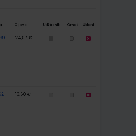
a
Cijena
Udžbenik
Omot
Ukloni
39
24,07 €
62
13,60 €