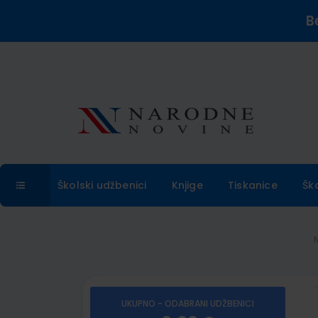
B
Školski udžbenici
Knjige
Tiskanice
Šk
UKUPNO - ODABRANI UDŽBENICI