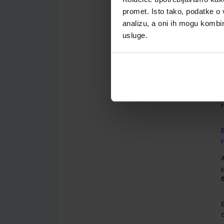
promet. Isto tako, podatke o 
analizu, a oni ih mogu kombini
usluge.
A
A