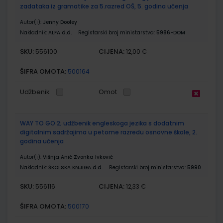
zadataka iz gramatike za 5.razred OŠ, 5. godina učenja
Autor(i):
Jenny Dooley
Nakladnik:
ALFA d.d.
Registarski broj ministarstva:
5986-DOM
SKU:
CIJENA:
556100
12,00 €
ŠIFRA OMOTA:
500164
Udžbenik
Omot
WAY TO GO 2; udžbenik engleskoga jezika s dodatnim
digitalnim sadržajima u petome razredu osnovne škole, 2.
godina učenja
Autor(i):
Višnja Anić Zvonka Ivković
Nakladnik:
ŠKOLSKA KNJIGA d.d.
Registarski broj ministarstva:
5990
SKU:
CIJENA:
556116
12,33 €
ŠIFRA OMOTA:
500170