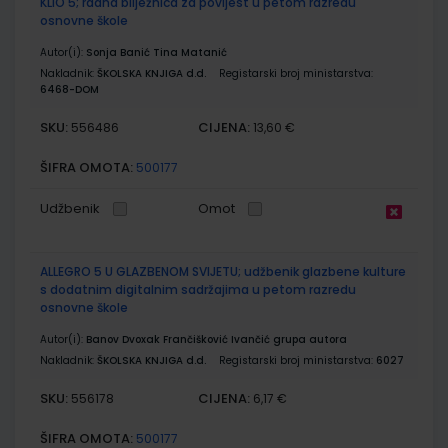
KLIO 5; radna bilježnica za povijest u petom razredu
osnovne škole
Autor(i):
Sonja Banić Tina Matanić
Nakladnik:
ŠKOLSKA KNJIGA d.d.
Registarski broj ministarstva:
6468-DOM
SKU:
CIJENA:
556486
13,60 €
ŠIFRA OMOTA:
500177
Udžbenik
Omot
ALLEGRO 5 U GLAZBENOM SVIJETU; udžbenik glazbene kulture
s dodatnim digitalnim sadržajima u petom razredu
osnovne škole
Autor(i):
Banov Dvoxak Frančišković Ivančić grupa autora
Nakladnik:
ŠKOLSKA KNJIGA d.d.
Registarski broj ministarstva:
6027
SKU:
CIJENA:
556178
6,17 €
ŠIFRA OMOTA:
500177