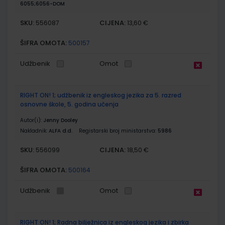
6055;6056-DOM
SKU:
CIJENA:
556087
13,60 €
ŠIFRA OMOTA:
500157
Udžbenik
Omot
RIGHT ON! 1; udžbenik iz engleskog jezika za 5. razred
osnovne škole, 5. godina učenja
Autor(i):
Jenny Dooley
Nakladnik:
ALFA d.d.
Registarski broj ministarstva:
5986
SKU:
CIJENA:
556099
18,50 €
ŠIFRA OMOTA:
500164
Udžbenik
Omot
RIGHT ON! 1; Radna bilježnica iz engleskog jezika i zbirka