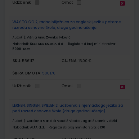
Udžbenik
Omot
WAY TO GO 2; radna bilježnica za engleski jezik u petome
razredu osnovne škole, druga godina učenja
Autor(i):
Višnja Anić Zvonka Ivković
Nakladnik:
ŠKOLSKA KNJIGA d.d.
Registarski broj ministarstva:
5990-DOM
SKU:
CIJENA:
556117
13,00 €
ŠIFRA OMOTA:
500170
Udžbenik
Omot
LERNEN, SINGEN, SPIELEN 2; udžbenik iz njemačkoga jezika za
peti razred osnovne škole (druga godina učenja)
Autor(i):
Gordana Matolek Veselić Vlada Jagatić Damir Velički
Nakladnik:
ALFA d.d.
Registarski broj ministarstva:
6130