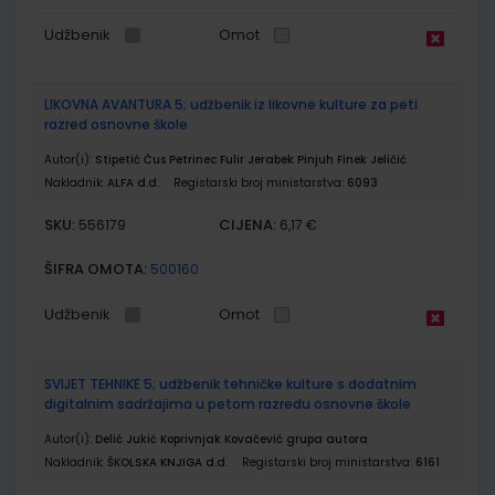
Udžbenik
Omot
LIKOVNA AVANTURA 5; udžbenik iz likovne kulture za peti
razred osnovne škole
Autor(i):
Stipetić Čus Petrinec Fulir Jerabek Pinjuh Finek Jeličić
Nakladnik:
ALFA d.d.
Registarski broj ministarstva:
6093
SKU:
CIJENA:
556179
6,17 €
ŠIFRA OMOTA:
500160
Udžbenik
Omot
SVIJET TEHNIKE 5; udžbenik tehničke kulture s dodatnim
digitalnim sadržajima u petom razredu osnovne škole
Autor(i):
Delić Jukić Koprivnjak Kovačević grupa autora
Nakladnik:
ŠKOLSKA KNJIGA d.d.
Registarski broj ministarstva:
6161