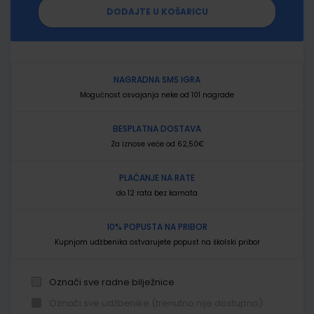
DODAJTE U KOŠARICU
NAGRADNA SMS IGRA
Mogućnost osvajanja neke od 101 nagrade
BESPLATNA DOSTAVA
Za iznose veće od 62,50€
PLAĆANJE NA RATE
do 12 rata bez kamata
10% POPUSTA NA PRIBOR
Kupnjom udžbenika ostvarujete popust na školski pribor
Označi sve radne bilježnice
Označi sve udžbenike (trenutno nije dostupno)