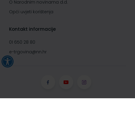
O Narodnim novinama d.d.
Opći uvjeti korištenja
Kontakt informacije
01 650 28 80
e-trgovina@nn.hr