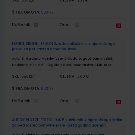
SKU:
CIJENA:
556126
12,33 €
ŠIFRA OMOTA:
500177
Udžbenik
Omot
LERNEN, SINGEN, SPIELEN 2; radna bilježnica iz njemačkoga
jezika za peti razred osnovne škole
Autor(i):
Gordana Matolek Veselić Vlada Jagatić Damir Velički
Nakladnik:
ALFA d.d.
Registarski broj ministarstva:
6130-DOM
SKU:
CIJENA:
556127
12,00 €
ŠIFRA OMOTA:
500177
Udžbenik
Omot
AUF DIE PLDTZE, FERTIG, LOS 5; udžbenik iz njemačkoga jezika
za peti razred osnovne škole (peta godina učenja)
Autor(i):
Dinka Štiglmayer Bočkarjov Irena Pehar Miklenić