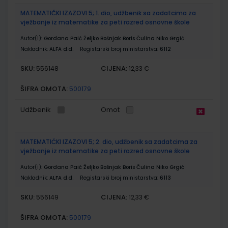
MATEMATIČKI IZAZOVI 5; 1. dio, udžbenik sa zadatcima za
vježbanje iz matematike za peti razred osnovne škole
Autor(i):
Gordana Paić Željko Bošnjak Boris Čulina Niko Grgić
Nakladnik:
ALFA d.d.
Registarski broj ministarstva:
6112
SKU:
CIJENA:
556148
12,33 €
ŠIFRA OMOTA:
500179
Udžbenik
Omot
MATEMATIČKI IZAZOVI 5; 2. dio, udžbenik sa zadatcima za
vježbanje iz matematike za peti razred osnovne škole
Autor(i):
Gordana Paić Željko Bošnjak Boris Čulina Niko Grgić
Nakladnik:
ALFA d.d.
Registarski broj ministarstva:
6113
SKU:
CIJENA:
556149
12,33 €
ŠIFRA OMOTA:
500179