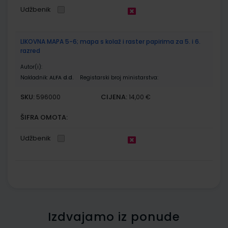
Udžbenik
LIKOVNA MAPA 5-6; mapa s kolaž i raster papirima za 5. i 6.
razred
Autor(i):
Nakladnik:
ALFA d.d.
Registarski broj ministarstva:
SKU:
CIJENA:
596000
14,00 €
ŠIFRA OMOTA:
Udžbenik
Izdvajamo iz ponude