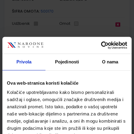
ŠIFRA OMOTA:
500170
Udžbenik
Omot
GEA 1; radna bilježnica za geografiju u petom razredu
osnovne škole
Autor(i):
Danijel Orešić Igor Tišma Ružica Vuk Alenka Bujan
Privola
Pojedinosti
O nama
Nakladnik:
ŠKOLSKA KNJIGA d.d.
Registarski broj ministarstva:
6018-
DOM
SKU:
CIJENA:
556173
13,60 €
Ova web-stranica koristi kolačiće
ŠIFRA OMOTA:
500170
Kolačiće upotrebljavamo kako bismo personalizirali
sadržaj i oglase, omogućili značajke društvenih medija i
Udžbenik
Omot
analizirali promet. Isto tako, podatke o vašoj upotrebi
naše web-lokacije dijelimo s partnerima za društvene
medije, oglašavanje i analizu, a oni ih mogu kombinirati s
GEA 1; nastavni listići za samovrednovanje i razumijevanje
geografskih vještina
drugim podacima koje ste im pružili ili koje su prikupili