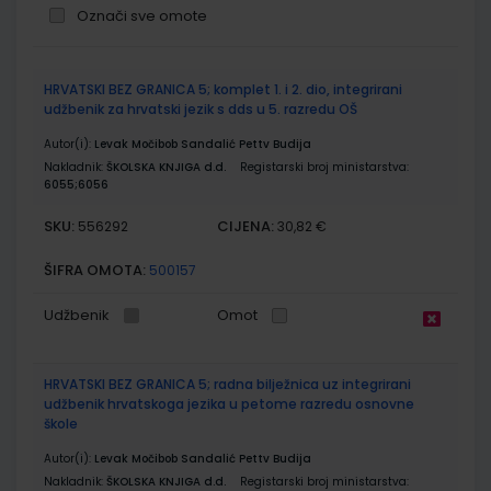
Označi sve omote
Grupirani
HRVATSKI BEZ GRANICA 5; komplet 1. i 2. dio, integrirani
proizvodi
udžbenik za hrvatski jezik s dds u 5. razredu OŠ
Autor(i):
Levak Močibob Sandalić Pettv Budija
Nakladnik:
ŠKOLSKA KNJIGA d.d.
Registarski broj ministarstva:
6055;6056
SKU:
CIJENA:
556292
30,82 €
ŠIFRA OMOTA:
500157
Udžbenik
Omot
HRVATSKI BEZ GRANICA 5; radna bilježnica uz integrirani
udžbenik hrvatskoga jezika u petome razredu osnovne
škole
Autor(i):
Levak Močibob Sandalić Pettv Budija
Nakladnik:
ŠKOLSKA KNJIGA d.d.
Registarski broj ministarstva: