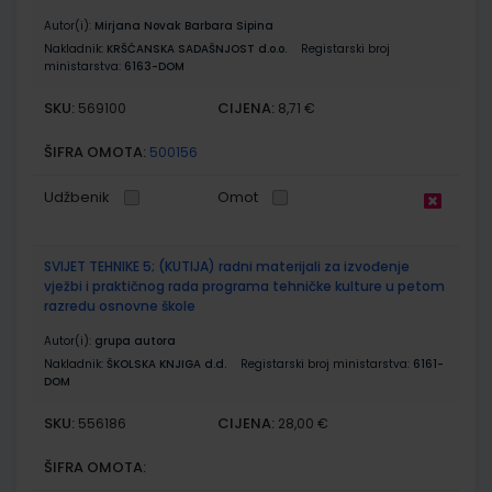
Autor(i):
Mirjana Novak Barbara Sipina
Nakladnik:
KRŠĆANSKA SADAŠNJOST d.o.o.
Registarski broj
ministarstva:
6163-DOM
SKU:
CIJENA:
569100
8,71 €
ŠIFRA OMOTA:
500156
Udžbenik
Omot
SVIJET TEHNIKE 5; (KUTIJA) radni materijali za izvođenje
vježbi i praktičnog rada programa tehničke kulture u petom
razredu osnovne škole
Autor(i):
grupa autora
Nakladnik:
ŠKOLSKA KNJIGA d.d.
Registarski broj ministarstva:
6161-
DOM
SKU:
CIJENA:
556186
28,00 €
ŠIFRA OMOTA: