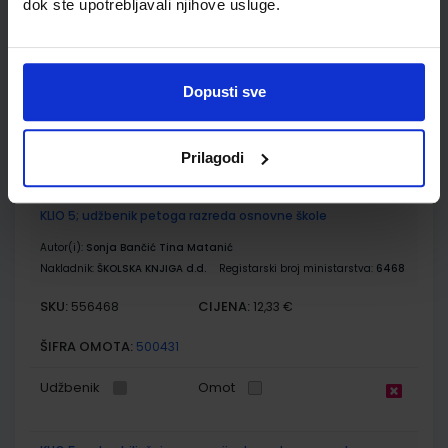
dok ste upotrebljavali njihove usluge.
Autor(i):
Goran Dragičević
Nakladnik:
ŠKOLSKA KNJIGA d.d.
Registarski broj ministarstva:
SKU:
CIJENA:
556521
12,00 €
Dopusti sve
ŠIFRA OMOTA:
Udžbenik
Prilagodi
KLIO 5; udžbenik petoga razreda osnovne škole
Autor(i):
Sonja Bančić Tina Matanić
Nakladnik:
ŠKOLSKA KNJIGA d.d.
Registarski broj ministarstva:
6468
SKU:
CIJENA:
556468
12,33 €
ŠIFRA OMOTA:
500431
Udžbenik
Omot