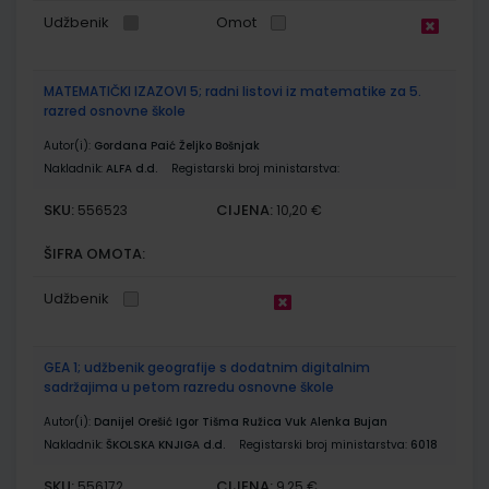
Udžbenik
Omot
MATEMATIČKI IZAZOVI 5; radni listovi iz matematike za 5.
razred osnovne škole
Autor(i):
Gordana Paić Željko Bošnjak
Nakladnik:
ALFA d.d.
Registarski broj ministarstva:
SKU:
CIJENA:
556523
10,20 €
ŠIFRA OMOTA:
Udžbenik
GEA 1; udžbenik geografije s dodatnim digitalnim
sadržajima u petom razredu osnovne škole
Autor(i):
Danijel Orešić Igor Tišma Ružica Vuk Alenka Bujan
Nakladnik:
ŠKOLSKA KNJIGA d.d.
Registarski broj ministarstva:
6018
SKU:
CIJENA:
556172
9,25 €