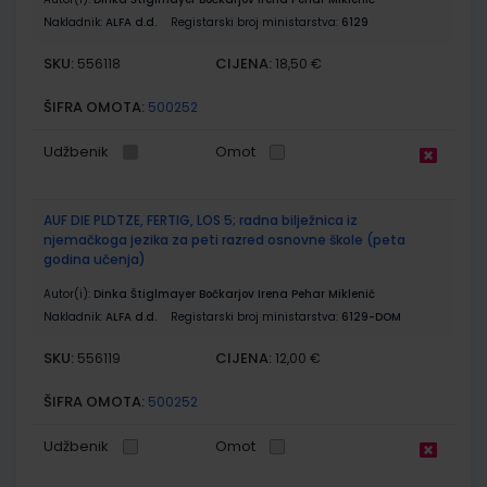
Nakladnik:
ALFA d.d.
Registarski broj ministarstva:
6129
SKU:
CIJENA:
556118
18,50 €
ŠIFRA OMOTA:
500252
Udžbenik
Omot
AUF DIE PLDTZE, FERTIG, LOS 5; radna bilježnica iz
njemačkoga jezika za peti razred osnovne škole (peta
godina učenja)
Autor(i):
Dinka Štiglmayer Bočkarjov Irena Pehar Miklenić
Nakladnik:
ALFA d.d.
Registarski broj ministarstva:
6129-DOM
SKU:
CIJENA:
556119
12,00 €
ŠIFRA OMOTA:
500252
Udžbenik
Omot