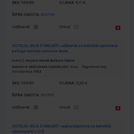
SKU:
CIJENA:
556185
6,17 €
ŠIFRA OMOTA:
500744
Udžbenik
Omot
UČITELJU, GDJE STANUJEŠ?; udžbenik za katolički vjeronauk
petoga razreda osnovne škole
Autor(i):
Mirjana Novak Barbara Sipina
Nakladnik:
KRŠĆANSKA SADAŠNJOST d.o.o.
Registarski broj
ministarstva:
6163
SKU:
CIJENA:
556193
12,33 €
ŠIFRA OMOTA:
500156
Udžbenik
Omot
UČITELJU, GDJE STANUJEŠ?; radna bilježnica za katolički
vjeronauk 5. r. O.Š.