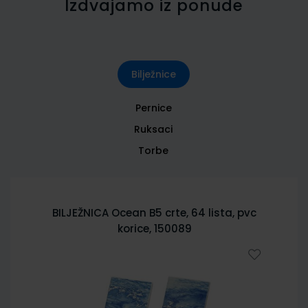
Izdvajamo iz ponude
Bilježnice
Pernice
Ruksaci
Torbe
BILJEŽNICA City Sketch B5 crte, 64 lista,
pvc korice 150085