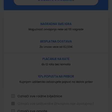
NAGRADNA SMS IGRA
Mogućnost osvajanja neke od 101 nagrade
BESPLATNA DOSTAVA
Za iznose veće od 62,50€
PLAĆANJE NA RATE
do 12 rata bez kamata
10% POPUSTA NA PRIBOR
Kupnjom udžbenika ostvarujete popust na školski pribor
Označi sve radne bilježnice
Označi sve udžbenike (trenutno nije dostupno)
Označi sve omote