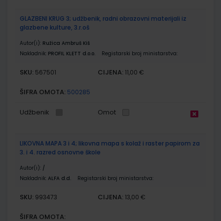
GLAZBENI KRUG 3; udžbenik, radni obrazovni materijali iz
glazbene kulture, 3.r.oš
Autor(i):
Ružica Ambruš Kiš
Nakladnik:
PROFIL KLETT d.o.o.
Registarski broj ministarstva:
SKU:
CIJENA:
567501
11,00 €
ŠIFRA OMOTA:
500285
Udžbenik
Omot
LIKOVNA MAPA 3 i 4; likovna mapa s kolaž i raster papirom za
3. i 4. razred osnovne škole
Autor(i):
/
Nakladnik:
ALFA d.d.
Registarski broj ministarstva:
SKU:
CIJENA:
993473
13,00 €
ŠIFRA OMOTA: