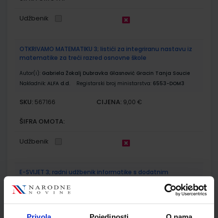
Udžbenik
OTKRIVAMO MATEMATIKU 3; listići za integriranu nastavu iz
matematike za treći razred osnovne škole
Autor(i):
Gabriela Žokalj Dubravka Glasnović Gracin Tanja Soucie
Nakladnik:
ALFA d.d.
Registarski broj ministarstva:
6553-DOM3
SKU:
CIJENA:
567166
9,00 €
ŠIFRA OMOTA:
Udžbenik
E-SVIJET 3; radni udžbenik informatike s dodatnim
digitalnim sadržajima u trećem razredu osnovne škole
Autor(i):
Blagus Ljubić Klemše Flisar Odorčić Ružić Mihočka
Nakladnik:
ŠKOLSKA KNJIGA d.d.
Registarski broj ministarstva:
7003
Privola
Pojedinosti
O nama