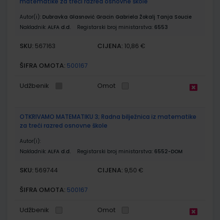
matematike za treći razred osnovne škole
Autor(i):
Dubravka Glasnović Gracin Gabriela Žokalj Tanja Soucie
Nakladnik:
ALFA d.d.
Registarski broj ministarstva:
6553
SKU:
CIJENA:
567163
10,86 €
ŠIFRA OMOTA:
500167
Udžbenik
Omot
OTKRIVAMO MATEMATIKU 3; Radna bilježnica iz matematike
za treći razred osnovne škole
Autor(i):
Nakladnik:
ALFA d.d.
Registarski broj ministarstva:
6552-DOM
SKU:
CIJENA:
569744
9,50 €
ŠIFRA OMOTA:
500167
Udžbenik
Omot