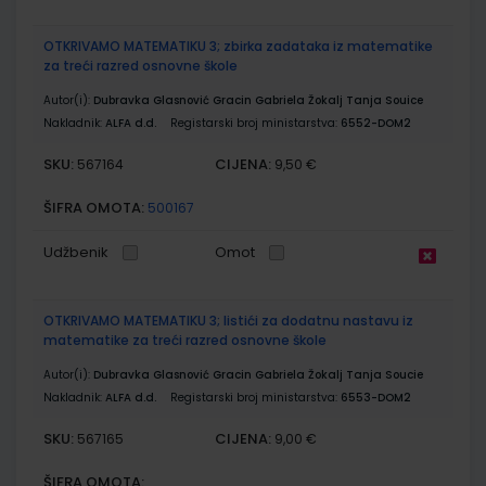
OTKRIVAMO MATEMATIKU 3; zbirka zadataka iz matematike
za treći razred osnovne škole
Autor(i):
Dubravka Glasnović Gracin Gabriela Žokalj Tanja Souice
Nakladnik:
ALFA d.d.
Registarski broj ministarstva:
6552-DOM2
SKU:
CIJENA:
567164
9,50 €
ŠIFRA OMOTA:
500167
Udžbenik
Omot
OTKRIVAMO MATEMATIKU 3; listići za dodatnu nastavu iz
matematike za treći razred osnovne škole
Autor(i):
Dubravka Glasnović Gracin Gabriela Žokalj Tanja Soucie
Nakladnik:
ALFA d.d.
Registarski broj ministarstva:
6553-DOM2
SKU:
CIJENA:
567165
9,00 €
ŠIFRA OMOTA: