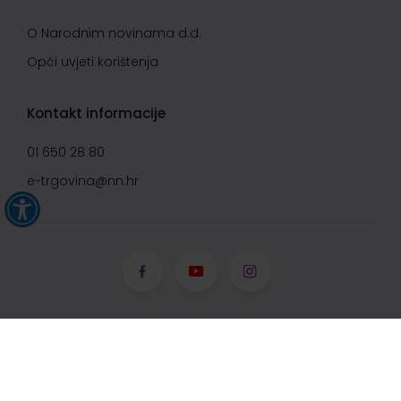
O Narodnim novinama d.d.
Opći uvjeti korištenja
Kontakt informacije
01 650 28 80
e-trgovina@nn.hr