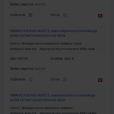
ŠIFRA OMOTA:
500179
Udžbenik
Omot
ŠKRINJICA SLOVA I RIJEČI 3; radna bilježnica iz hrvatskoga
jezika za treći razred osnovne škole
Autor(i):
Škribulja Horvat Marjanović Gabelica Težak
Nakladnik:
ALFA d.d.
Registarski broj ministarstva:
6582-DOM
SKU:
CIJENA:
567113
9,50 €
ŠIFRA OMOTA:
500179
Udžbenik
Omot
ŠKRINJICA SLOVA I RIJEČI 3; nastavni listići iz hrvatskoga
jezika za treći razred osnovne škole
Autor(i):
Škribulja Horvat Marjanović Gabelica
Nakladnik:
ALFA d.d.
Registarski broj ministarstva:
6582-DOM2