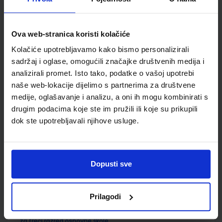
SKU:
CIJENA:
567184
10,80 €
ŠIFRA OMOTA:
500239
Ova web-stranica koristi kolačiće
Udžbenik
Omot
Kolačiće upotrebljavamo kako bismo personalizirali
sadržaj i oglase, omogućili značajke društvenih medija i
analizirali promet. Isto tako, podatke o vašoj upotrebi
E-SVIJET 3; radna bilježnica informatike u trećem razredu
naše web-lokacije dijelimo s partnerima za društvene
osnovne škole
medije, oglašavanje i analizu, a oni ih mogu kombinirati s
Autor(i):
Josipa Blagus Marijana Šundov Ana Budojević
drugim podacima koje ste im pružili ili koje su prikupili
Nakladnik:
ŠKOLSKA KNJIGA d.d.
Registarski broj ministarstva:
dok ste upotrebljavali njihove usluge.
7003-DOM
SKU:
CIJENA:
567185
11,50 €
ŠIFRA OMOTA:
500744
Dopusti sve
Udžbenik
Omot
Prilagodi
PRIRODA, DRUŠTVO I JA 3; radni udžbenik iz prirode i društva
za treći razred osnovne škole