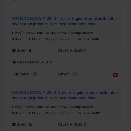
Grupirani
ŠKRINJICA SLOVA I RIJEČI 3; 1. dio, integrirani radni udžbenik iz
proizvodi
hrvatskoga jezika za treći razred osnovne škole
Autor(i):
Težak Gabelica Marjanović Škribulja Horvat
Nakladnik:
ALFA d.d.
Registarski broj ministarstva:
6581
SKU:
CIJENA:
567111
13,53 €
ŠIFRA OMOTA:
500179
Udžbenik
Omot
ŠKRINJICA SLOVA I RIJEČI 3; 2. dio, integrirani radni udžbenik iz
hrvatskoga jezika za treći razred osnovne škole
Autor(i):
Težak Gabelica Marjanović Škribulja Horvat
Nakladnik:
ALFA d.d.
Registarski broj ministarstva:
6582
SKU:
CIJENA:
567112
13,49 €