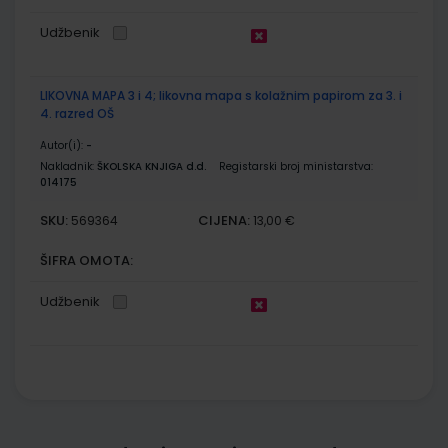
Udžbenik
LIKOVNA MAPA 3 i 4; likovna mapa s kolažnim papirom za 3. i
4. razred OŠ
Autor(i):
-
Nakladnik:
ŠKOLSKA KNJIGA d.d.
Registarski broj ministarstva:
014175
SKU:
CIJENA:
569364
13,00 €
ŠIFRA OMOTA:
Udžbenik