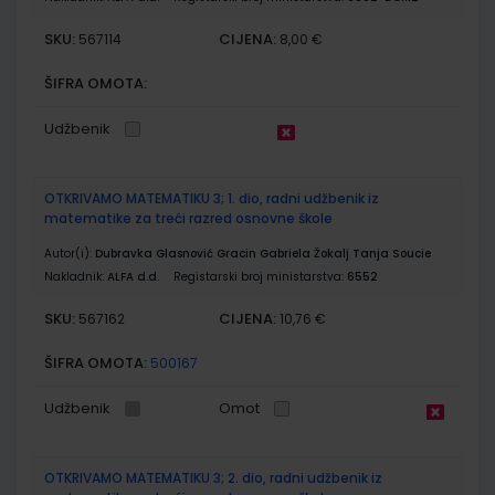
SKU:
CIJENA:
567114
8,00 €
ŠIFRA OMOTA:
Udžbenik
OTKRIVAMO MATEMATIKU 3; 1. dio, radni udžbenik iz
matematike za treći razred osnovne škole
Autor(i):
Dubravka Glasnović Gracin Gabriela Žokalj Tanja Soucie
Nakladnik:
ALFA d.d.
Registarski broj ministarstva:
6552
SKU:
CIJENA:
567162
10,76 €
ŠIFRA OMOTA:
500167
Udžbenik
Omot
OTKRIVAMO MATEMATIKU 3; 2. dio, radni udžbenik iz