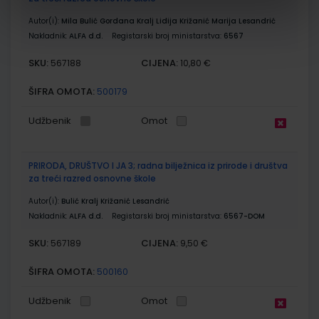
Autor(i):
Mila Bulić Gordana Kralj Lidija Križanić Marija Lesandrić
Nakladnik:
ALFA d.d.
Registarski broj ministarstva:
6567
SKU:
CIJENA:
567188
10,80 €
ŠIFRA OMOTA:
500179
Udžbenik
Omot
PRIRODA, DRUŠTVO I JA 3; radna bilježnica iz prirode i društva
za treći razred osnovne škole
Autor(i):
Bulić Kralj Križanić Lesandrić
Nakladnik:
ALFA d.d.
Registarski broj ministarstva:
6567-DOM
SKU:
CIJENA:
567189
9,50 €
ŠIFRA OMOTA:
500160
Udžbenik
Omot