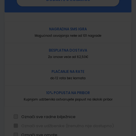
NAGRADNA SMS IGRA
Mogućnost osvajanja neke od 101 nagrade
BESPLATNA DOSTAVA
Za iznose veće od 62,50€
PLAĆANJE NA RATE
do 12 rata bez kamata
10% POPUSTA NA PRIBOR
Kupnjom udžbenika ostvarujete popust na školski pribor
Označi sve radne bilježnice
Označi sve udžbenike (trenutno nije dostupno)
Označi sve omote