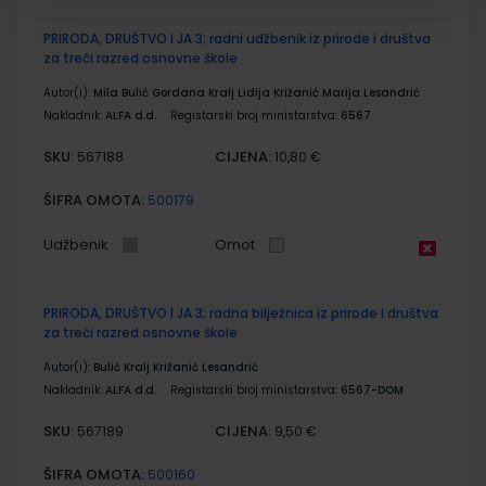
PRIRODA, DRUŠTVO I JA 3; radni udžbenik iz prirode i društva
za treći razred osnovne škole
Autor(i):
Mila Bulić Gordana Kralj Lidija Križanić Marija Lesandrić
Nakladnik:
ALFA d.d.
Registarski broj ministarstva:
6567
SKU:
CIJENA:
567188
10,80 €
ŠIFRA OMOTA:
500179
Udžbenik
Omot
PRIRODA, DRUŠTVO I JA 3; radna bilježnica iz prirode i društva
za treći razred osnovne škole
Autor(i):
Bulić Kralj Križanić Lesandrić
Nakladnik:
ALFA d.d.
Registarski broj ministarstva:
6567-DOM
SKU:
CIJENA:
567189
9,50 €
ŠIFRA OMOTA:
500160