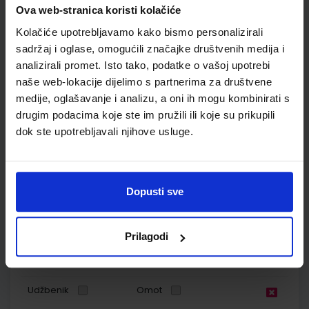
Ova web-stranica koristi kolačiće
Autor(i):
Blaženka Rihter Karmen Toić Dlačić
Kolačiće upotrebljavamo kako bismo personalizirali
Nakladnik:
ALFA d.d.
Registarski broj ministarstva:
6539
sadržaj i oglase, omogućili značajke društvenih medija i
SKU:
CIJENA:
567182
10,80 €
analizirali promet. Isto tako, podatke o vašoj upotrebi
naše web-lokacije dijelimo s partnerima za društvene
ŠIFRA OMOTA:
500167
medije, oglašavanje i analizu, a oni ih mogu kombinirati s
drugim podacima koje ste im pružili ili koje su prikupili
Udžbenik
Omot
dok ste upotrebljavali njihove usluge.
MOJA DOMENA 3; radna bilježnica iz informatike za treći
razred osnovne škole
Dopusti sve
Autor(i):
Blaženka Rihter Karmen Toić Dlačić
Nakladnik:
ALFA d.d.
Registarski broj ministarstva:
6539-DOM
SKU:
CIJENA:
567183
9,50 €
Prilagodi
ŠIFRA OMOTA:
500160
Udžbenik
Omot