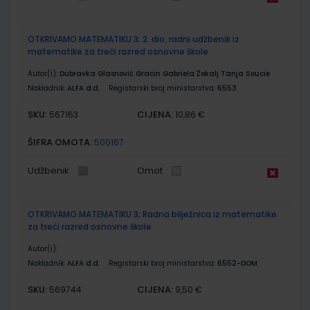
OTKRIVAMO MATEMATIKU 3; 2. dio, radni udžbenik iz
matematike za treći razred osnovne škole
Autor(i):
Dubravka Glasnović Gracin Gabriela Žokalj Tanja Soucie
Nakladnik:
ALFA d.d.
Registarski broj ministarstva:
6553
SKU:
CIJENA:
567163
10,86 €
ŠIFRA OMOTA:
500167
Udžbenik
Omot
OTKRIVAMO MATEMATIKU 3; Radna bilježnica iz matematike
za treći razred osnovne škole
Autor(i):
Nakladnik:
ALFA d.d.
Registarski broj ministarstva:
6552-DOM
SKU:
CIJENA:
569744
9,50 €