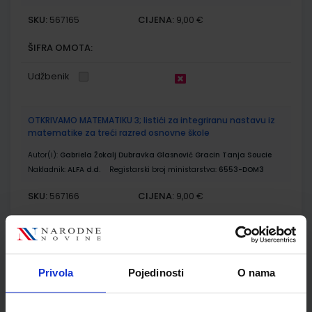
SKU:
CIJENA:
567165
9,00 €
ŠIFRA OMOTA:
Udžbenik
OTKRIVAMO MATEMATIKU 3; listići za integriranu nastavu iz
matematike za treći razred osnovne škole
Autor(i):
Gabriela Žokalj Dubravka Glasnović Gracin Tanja Soucie
Nakladnik:
ALFA d.d.
Registarski broj ministarstva:
6553-DOM3
SKU:
CIJENA:
567166
9,00 €
ŠIFRA OMOTA:
Udžbenik
Privola
Pojedinosti
O nama
MOJA DOMENA 3; udžbenik iz informatike za treći razred
osnovne škole