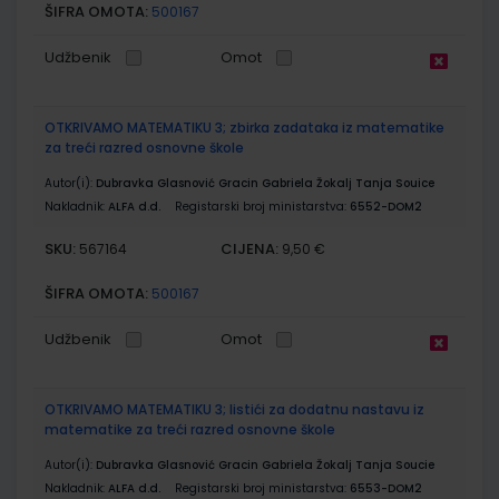
ŠIFRA OMOTA:
500167
Udžbenik
Omot
OTKRIVAMO MATEMATIKU 3; zbirka zadataka iz matematike
za treći razred osnovne škole
Autor(i):
Dubravka Glasnović Gracin Gabriela Žokalj Tanja Souice
Nakladnik:
ALFA d.d.
Registarski broj ministarstva:
6552-DOM2
SKU:
CIJENA:
567164
9,50 €
ŠIFRA OMOTA:
500167
Udžbenik
Omot
OTKRIVAMO MATEMATIKU 3; listići za dodatnu nastavu iz
matematike za treći razred osnovne škole
Autor(i):
Dubravka Glasnović Gracin Gabriela Žokalj Tanja Soucie
Nakladnik:
ALFA d.d.
Registarski broj ministarstva:
6553-DOM2