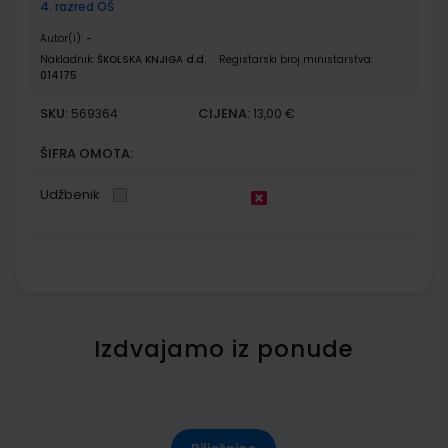
4. razred OŠ
Autor(i):
-
Nakladnik:
ŠKOLSKA KNJIGA d.d.
Registarski broj ministarstva:
014175
SKU:
CIJENA:
569364
13,00 €
ŠIFRA OMOTA:
Udžbenik
Izdvajamo iz ponude