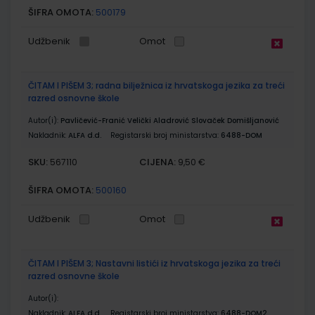
ŠIFRA OMOTA:
500179
Udžbenik
Omot
ČITAM I PIŠEM 3; radna bilježnica iz hrvatskoga jezika za treći
razred osnovne škole
Autor(i):
Pavličević-Franić Velički Aladrović Slovaček Domišljanović
Nakladnik:
ALFA d.d.
Registarski broj ministarstva:
6488-DOM
SKU:
CIJENA:
567110
9,50 €
ŠIFRA OMOTA:
500160
Udžbenik
Omot
ČITAM I PIŠEM 3; Nastavni listići iz hrvatskoga jezika za treći
razred osnovne škole
Autor(i):
Nakladnik:
ALFA d.d.
Registarski broj ministarstva:
6488-DOM2