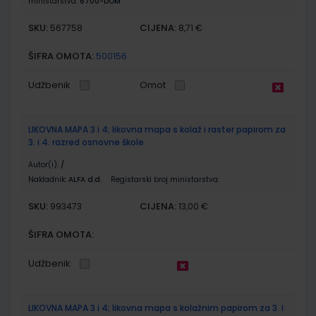
ministarstva:
6700-DOM
SKU:
CIJENA:
567758
8,71 €
ŠIFRA OMOTA:
500156
Udžbenik
Omot
LIKOVNA MAPA 3 i 4; likovna mapa s kolaž i raster papirom za
3. i 4. razred osnovne škole
Autor(i):
/
Nakladnik:
ALFA d.d.
Registarski broj ministarstva:
SKU:
CIJENA:
993473
13,00 €
ŠIFRA OMOTA:
Udžbenik
LIKOVNA MAPA 3 i 4; likovna mapa s kolažnim papirom za 3. i