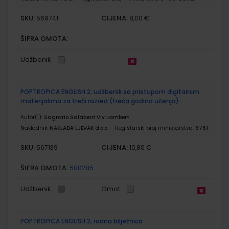
SKU:
CIJENA:
569741
8,00 €
ŠIFRA OMOTA:
Udžbenik
POPTROPICA ENGLISH 2; udžbenik sa pristupom digitalnim
materijalima za treći razred (treća godina učenja)
Autor(i):
Sagrario Salaberri Viv Lambert
Nakladnik:
NAKLADA LJEVAK d.o.o.
Registarski broj ministarstva:
6761
SKU:
CIJENA:
567139
10,80 €
ŠIFRA OMOTA:
500285
Udžbenik
Omot
POPTROPICA ENGLISH 2; radna bilježnica