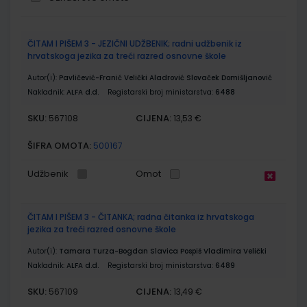
Grupirani
ČITAM I PIŠEM 3 - JEZIČNI UDŽBENIK; radni udžbenik iz
proizvodi
hrvatskoga jezika za treći razred osnovne škole
Autor(i):
Pavličević-Franić Velički Aladrović Slovaček Domišljanović
Nakladnik:
ALFA d.d.
Registarski broj ministarstva:
6488
SKU:
CIJENA:
567108
13,53 €
ŠIFRA OMOTA:
500167
Udžbenik
Omot
ČITAM I PIŠEM 3 - ČITANKA; radna čitanka iz hrvatskoga
jezika za treći razred osnovne škole
Autor(i):
Tamara Turza-Bogdan Slavica Pospiš Vladimira Velički
Nakladnik:
ALFA d.d.
Registarski broj ministarstva:
6489
SKU:
CIJENA:
567109
13,49 €