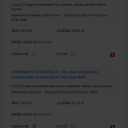
Autor(i):
Sagrario Salaberri Viv Lambert; Series advisor: David
Nunan
Nakladnik:
NAKLADA LJEVAK d.o.o.
Registarski broj ministarstva:
6761-DOM
SKU:
CIJENA:
567140
10,50 €
ŠIFRA OMOTA:
500285
Udžbenik
Omot
OTKRIVAMO MATEMATIKU 3; 1. dio, radni udžbenik iz
matematike za treći razred osnovne škole
Autor(i):
Dubravka Glasnović Gracin Gabriela Žokalj Tanja Soucie
Nakladnik:
ALFA d.d.
Registarski broj ministarstva:
6552
SKU:
CIJENA:
567162
10,76 €
ŠIFRA OMOTA:
500167
Udžbenik
Omot