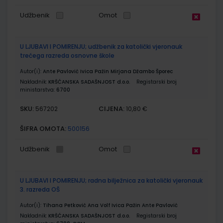
Udžbenik
Omot
U LJUBAVI I POMIRENJU; udžbenik za katolički vjeronauk
trećega razreda osnovne škole
Autor(i):
Ante Pavlović Ivica Pažin Mirjana Džambo Šporec
Nakladnik:
KRŠĆANSKA SADAŠNJOST d.o.o.
Registarski broj
ministarstva:
6700
SKU:
CIJENA:
567202
10,80 €
ŠIFRA OMOTA:
500156
Udžbenik
Omot
U LJUBAVI I POMIRENJU; radna bilježnica za katolički vjeronauk
3. razreda OŠ
Autor(i):
Tihana Petković Ana Volf Ivica Pažin Ante Pavlović
Nakladnik:
KRŠĆANSKA SADAŠNJOST d.o.o.
Registarski broj