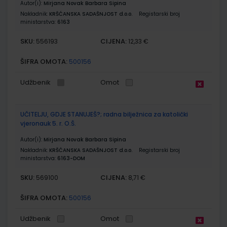
Autor(i):
Mirjana Novak Barbara Sipina
Nakladnik:
KRŠĆANSKA SADAŠNJOST d.o.o.
Registarski broj
ministarstva:
6163
SKU:
CIJENA:
556193
12,33 €
ŠIFRA OMOTA:
500156
Udžbenik
Omot
UČITELJU, GDJE STANUJEŠ?; radna bilježnica za katolički
vjeronauk 5. r. O.Š.
Autor(i):
Mirjana Novak Barbara Sipina
Nakladnik:
KRŠĆANSKA SADAŠNJOST d.o.o.
Registarski broj
ministarstva:
6163-DOM
SKU:
CIJENA:
569100
8,71 €
ŠIFRA OMOTA:
500156
Udžbenik
Omot