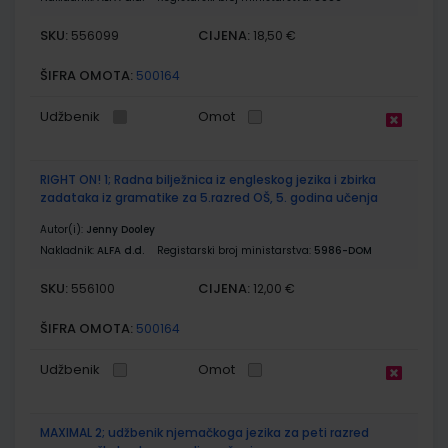
SKU:
CIJENA:
556099
18,50 €
ŠIFRA OMOTA:
500164
Udžbenik
Omot
RIGHT ON! 1; Radna bilježnica iz engleskog jezika i zbirka
zadataka iz gramatike za 5.razred OŠ, 5. godina učenja
Autor(i):
Jenny Dooley
Nakladnik:
ALFA d.d.
Registarski broj ministarstva:
5986-DOM
SKU:
CIJENA:
556100
12,00 €
ŠIFRA OMOTA:
500164
Udžbenik
Omot
MAXIMAL 2; udžbenik njemačkoga jezika za peti razred