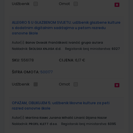
Udžbenik
Omot
ALLEGRO 5 U GLAZBENOM SVIJETU; udžbenik glazbene kulture
s dodatnim digitalnim sadržajima u petom razredu
osnovne škole
Autor(i):
Banov Dvoxak Frančišković Ivančić grupa autora
Nakladnik:
ŠKOLSKA KNJIGA d.d.
Registarski broj ministarstva:
6027
SKU:
CIJENA:
556178
6,17 €
ŠIFRA OMOTA:
500177
Udžbenik
Omot
OPAŽAM, OBLIKUJEM 5; udžbenik likovne kulture za peti
razred osnovne škole
Autor(i):
Martina Kosec Jurana Mihalić Linarić Dijana Nazor
Nakladnik:
PROFIL KLETT d.o.o.
Registarski broj ministarstva:
6095