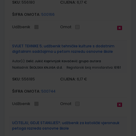
SKU:
CIJENA:
556180
6,17 €
ŠIFRA OMOTA:
500166
Udžbenik
Omot
SVIJET TEHNIKE 5; udžbenik tehničke kulture s dodatnim
digitalnim sadržajima u petom razredu osnovne škole
Autor(i):
Delić Jukić Koprivnjak Kovačević grupa autora
Nakladnik:
ŠKOLSKA KNJIGA d.d.
Registarski broj ministarstva:
6161
SKU:
CIJENA:
556185
6,17 €
ŠIFRA OMOTA:
500744
Udžbenik
Omot
UČITELJU, GDJE STANUJEŠ?; udžbenik za katolički vjeronauk
petoga razreda osnovne škole