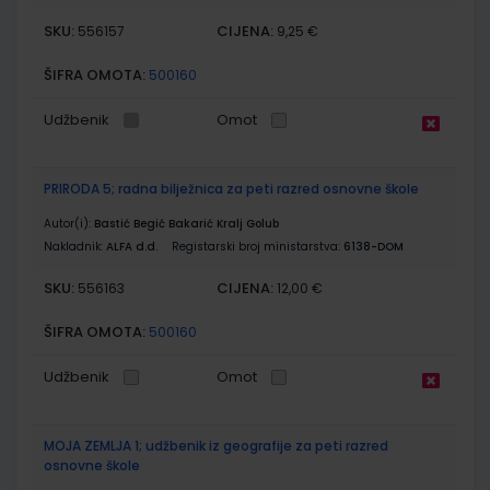
SKU:
CIJENA:
556157
9,25 €
ŠIFRA OMOTA:
500160
Udžbenik
Omot
PRIRODA 5; radna bilježnica za peti razred osnovne škole
Autor(i):
Bastić Begić Bakarić Kralj Golub
Nakladnik:
ALFA d.d.
Registarski broj ministarstva:
6138-DOM
SKU:
CIJENA:
556163
12,00 €
ŠIFRA OMOTA:
500160
Udžbenik
Omot
MOJA ZEMLJA 1; udžbenik iz geografije za peti razred
osnovne škole