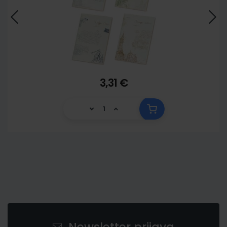
3,31 €