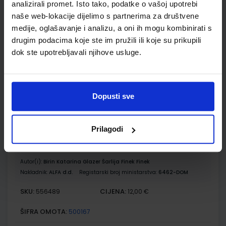
analizirali promet. Isto tako, podatke o vašoj upotrebi
POVIJEST 5; udžbenik iz povijesti za peti razred osnovne
naše web-lokacije dijelimo s partnerima za društvene
škole
medije, oglašavanje i analizu, a oni ih mogu kombinirati s
Autor(i):
Birin Glazer Šarlija A.Finek D.Finek
drugim podacima koje ste im pružili ili koje su prikupili
Nakladnik:
ALFA d.d.
Registarski broj ministarstva:
6462
dok ste upotrebljavali njihove usluge.
SKU:
CIJENA:
556464
12,33 €
ŠIFRA OMOTA:
500179
Dopusti sve
Udžbenik
Omot
Prilagodi
POVIJEST 5; radna bilježnica iz povijesti za peti razred
osnovne škole
Autor(i):
Birin Katarina Glazer Šarlija Finek Finek
Nakladnik:
ALFA d.d.
Registarski broj ministarstva:
6462-DOM
SKU:
CIJENA:
556489
12,00 €
ŠIFRA OMOTA:
500167