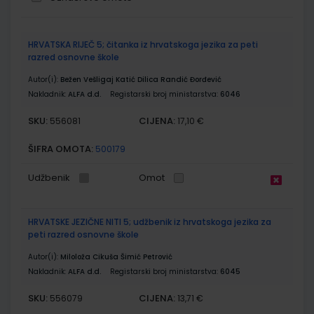
Grupirani
HRVATSKA RIJEČ 5; čitanka iz hrvatskoga jezika za peti
proizvodi
razred osnovne škole
Autor(i):
Bežen Vešligaj Katić Dilica Randić Đorđević
Nakladnik:
ALFA d.d.
Registarski broj ministarstva:
6046
SKU:
CIJENA:
556081
17,10 €
ŠIFRA OMOTA:
500179
Udžbenik
Omot
HRVATSKE JEZIČNE NITI 5; udžbenik iz hrvatskoga jezika za
peti razred osnovne škole
Autor(i):
Miloloža Cikuša Šimić Petrović
Nakladnik:
ALFA d.d.
Registarski broj ministarstva:
6045
SKU:
CIJENA:
556079
13,71 €