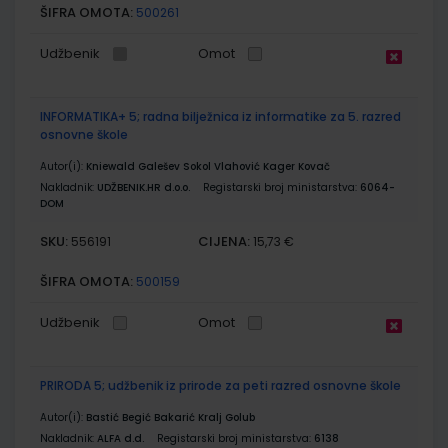
ŠIFRA OMOTA:
500261
Udžbenik
Omot
INFORMATIKA+ 5; radna bilježnica iz informatike za 5. razred
osnovne škole
Autor(i):
Kniewald Galešev Sokol Vlahović Kager Kovač
Nakladnik:
UDŽBENIK.HR d.o.o.
Registarski broj ministarstva:
6064-
DOM
SKU:
CIJENA:
556191
15,73 €
ŠIFRA OMOTA:
500159
Udžbenik
Omot
PRIRODA 5; udžbenik iz prirode za peti razred osnovne škole
Autor(i):
Bastić Begić Bakarić Kralj Golub
Nakladnik:
ALFA d.d.
Registarski broj ministarstva:
6138