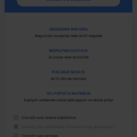
NAGRADNA SMS IGRA
Mogućnost osvajanja neke od 101 nagrade
BESPLATNA DOSTAVA
Za iznose veće od 62,50€
PLAĆANJE NA RATE
do 12 rata bez kamata
10% POPUSTA NA PRIBOR
Kupnjom udžbenika ostvarujete popust na školski pribor
Označi sve radne bilježnice
Označi sve udžbenike (trenutno nije dostupno)
Označi sve omote