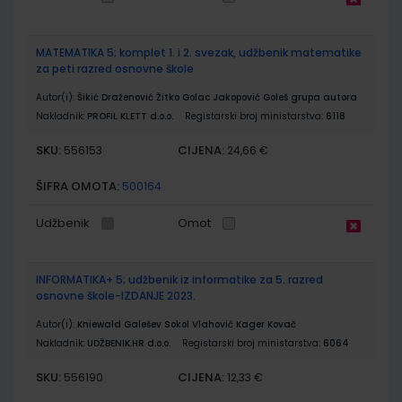
MATEMATIKA 5; komplet 1. i 2. svezak, udžbenik matematike
za peti razred osnovne škole
Autor(i):
Šikić Draženović Žitko Golac Jakopović Goleš grupa autora
Nakladnik:
PROFIL KLETT d.o.o.
Registarski broj ministarstva:
6118
SKU:
CIJENA:
556153
24,66 €
ŠIFRA OMOTA:
500164
Udžbenik
Omot
INFORMATIKA+ 5; udžbenik iz informatike za 5. razred
osnovne škole-IZDANJE 2023.
Autor(i):
Kniewald Galešev Sokol Vlahović Kager Kovač
Nakladnik:
UDŽBENIK.HR d.o.o.
Registarski broj ministarstva:
6064
SKU:
CIJENA:
556190
12,33 €