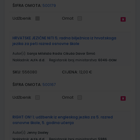
ŠIFRA OMOTA:
500179
Udžbenik
Omot
HRVATSKE JEZIČNE NITI 5; radna bilježnica iz hrvatskoga
jezika za peti razred osnovne škole
Autor(i):
Sanja Miloloža Rada Cikuša Davor Šimić
Nakladnik:
ALFA d.d.
Registarski broj ministarstva:
6046-DOM
SKU:
CIJENA:
556080
12,00 €
ŠIFRA OMOTA:
500167
Udžbenik
Omot
RIGHT ON! 1; udžbenik iz engleskog jezika za 5. razred
osnovne škole, 5. godina učenja
Autor(i):
Jenny Dooley
Nakladnik:
ALFA d.d.
Registarski broj ministarstva:
5986