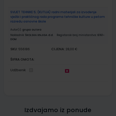
SVIJET TEHNIKE 5; (KUTIJA) radni materijali za izvođenje
vježbi i praktičnog rada programa tehničke kulture u petom
razredu osnovne škole
Autor(i):
grupa autora
Nakladnik:
ŠKOLSKA KNJIGA d.d.
Registarski broj ministarstva:
6161-
DOM
SKU:
CIJENA:
556186
28,00 €
ŠIFRA OMOTA:
Udžbenik
Izdvajamo iz ponude