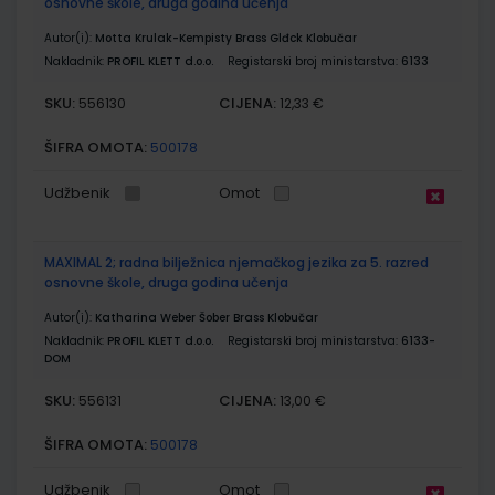
osnovne škole, druga godina učenja
Autor(i):
Motta Krulak-Kempisty Brass Glđck Klobučar
Nakladnik:
PROFIL KLETT d.o.o.
Registarski broj ministarstva:
6133
SKU:
CIJENA:
556130
12,33 €
ŠIFRA OMOTA:
500178
Udžbenik
Omot
MAXIMAL 2; radna bilježnica njemačkog jezika za 5. razred
osnovne škole, druga godina učenja
Autor(i):
Katharina Weber Šober Brass Klobučar
Nakladnik:
PROFIL KLETT d.o.o.
Registarski broj ministarstva:
6133-
DOM
SKU:
CIJENA:
556131
13,00 €
ŠIFRA OMOTA:
500178
Udžbenik
Omot