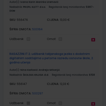
Autor(i):
Ivana Karin Marinko Uremović
Nakladnik:
PROFIL KLETT d.o.o.
Registarski broj ministarstva:
5987-
DOM
SKU:
CIJENA:
556476
13,00 €
ŠIFRA OMOTA:
500164
Udžbenik
Omot
RAGAZZINI.IT 2; udžbenik talijanskoga jezika s dodatnim
digitalnim sadržajima u petome razredu osnovne škole, 2.
godina učenja
Autor(i):
Nina Karković Andreja Mrkonjić
Nakladnik:
ŠKOLSKA KNJIGA d.d.
Registarski broj ministarstva:
6158
SKU:
CIJENA:
556147
12,33 €
ŠIFRA OMOTA:
500297
Udžbenik
Omot