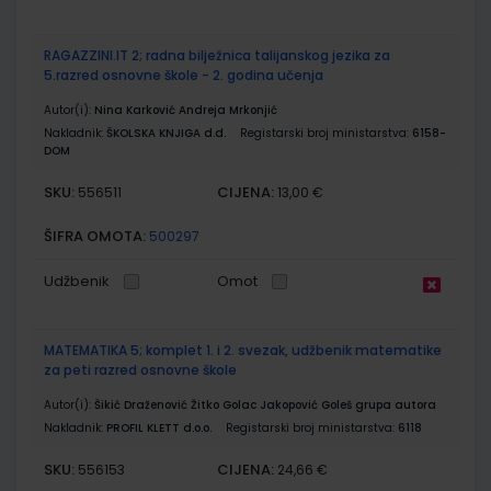
RAGAZZINI.IT 2; radna bilježnica talijanskog jezika za
5.razred osnovne škole - 2. godina učenja
Autor(i):
Nina Karković Andreja Mrkonjić
Nakladnik:
ŠKOLSKA KNJIGA d.d.
Registarski broj ministarstva:
6158-
DOM
SKU:
CIJENA:
556511
13,00 €
ŠIFRA OMOTA:
500297
Udžbenik
Omot
MATEMATIKA 5; komplet 1. i 2. svezak, udžbenik matematike
za peti razred osnovne škole
Autor(i):
Šikić Draženović Žitko Golac Jakopović Goleš grupa autora
Nakladnik:
PROFIL KLETT d.o.o.
Registarski broj ministarstva:
6118
SKU:
CIJENA:
556153
24,66 €