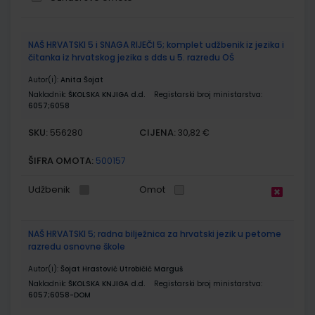
Grupirani
NAŠ HRVATSKI 5 i SNAGA RIJEČI 5; komplet udžbenik iz jezika i
proizvodi
čitanka iz hrvatskog jezika s dds u 5. razredu OŠ
Autor(i):
Anita Šojat
Nakladnik:
ŠKOLSKA KNJIGA d.d.
Registarski broj ministarstva:
6057;6058
SKU:
CIJENA:
556280
30,82 €
ŠIFRA OMOTA:
500157
Udžbenik
Omot
NAŠ HRVATSKI 5; radna bilježnica za hrvatski jezik u petome
razredu osnovne škole
Autor(i):
Šojat Hrastović Utrobičić Marguš
Nakladnik:
ŠKOLSKA KNJIGA d.d.
Registarski broj ministarstva:
6057;6058-DOM