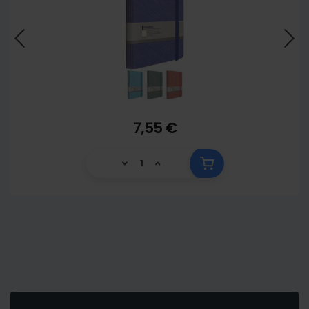
7,55 €