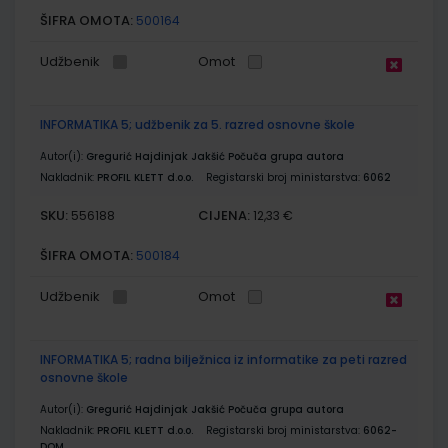
ŠIFRA OMOTA:
500164
Udžbenik
Omot
INFORMATIKA 5; udžbenik za 5. razred osnovne škole
Autor(i):
Gregurić Hajdinjak Jakšić Počuča grupa autora
Nakladnik:
PROFIL KLETT d.o.o.
Registarski broj ministarstva:
6062
SKU:
CIJENA:
556188
12,33 €
ŠIFRA OMOTA:
500184
Udžbenik
Omot
INFORMATIKA 5; radna bilježnica iz informatike za peti razred
osnovne škole
Autor(i):
Gregurić Hajdinjak Jakšić Počuča grupa autora
Nakladnik:
PROFIL KLETT d.o.o.
Registarski broj ministarstva:
6062-
DOM