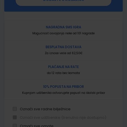
NAGRADNA SMS IGRA
Mogućnost osvajanja neke od 101 nagrade
BESPLATNA DOSTAVA
Za iznose veće od 62,50€
PLAĆANJE NA RATE
do 12 rata bez kamata
10% POPUSTA NA PRIBOR
Kupnjom udžbenika ostvarujete popust na školski pribor
Označi sve radne bilježnice
Označi sve udžbenike (trenutno nije dostupno)
Označi sve omote