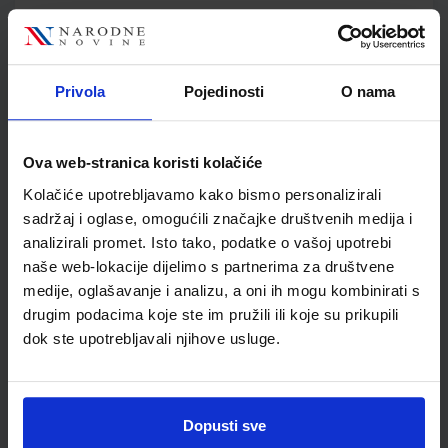
KLIO 5; udžbenik petoga razreda osnovne škole
Autor(i):
Sonja Bančić Tina Matanić
Privola
Pojedinosti
O nama
Nakladnik:
ŠKOLSKA KNJIGA d.d.
Registarski broj ministarstva:
6468
SKU:
CIJENA:
556468
12,33 €
Ova web-stranica koristi kolačiće
ŠIFRA OMOTA:
500431
Kolačiće upotrebljavamo kako bismo personalizirali
Udžbenik
Omot
sadržaj i oglase, omogućili značajke društvenih medija i
analizirali promet. Isto tako, podatke o vašoj upotrebi
naše web-lokacije dijelimo s partnerima za društvene
KLIO 5; radna bilježnica za povijest u petom razredu
medije, oglašavanje i analizu, a oni ih mogu kombinirati s
osnovne škole
drugim podacima koje ste im pružili ili koje su prikupili
Autor(i):
Sonja Banić Tina Matanić
dok ste upotrebljavali njihove usluge.
Nakladnik:
ŠKOLSKA KNJIGA d.d.
Registarski broj ministarstva:
6468-DOM
SKU:
CIJENA:
556486
13,60 €
Dopusti sve
ŠIFRA OMOTA:
500177