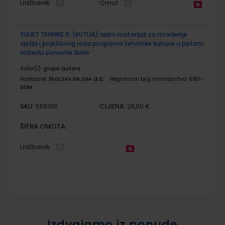
Udžbenik
Omot
SVIJET TEHNIKE 5; (KUTIJA) radni materijali za izvođenje
vježbi i praktičnog rada programa tehničke kulture u petom
razredu osnovne škole
Autor(i):
grupa autora
Nakladnik:
ŠKOLSKA KNJIGA d.d.
Registarski broj ministarstva:
6161-
DOM
SKU:
CIJENA:
556186
28,00 €
ŠIFRA OMOTA:
Udžbenik
Izdvajamo iz ponude