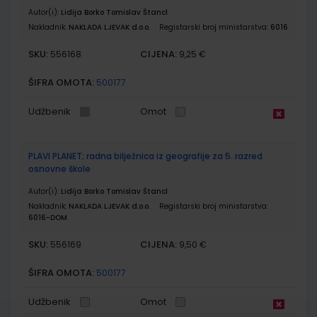
Autor(i):
Lidija Borko Tomislav Štancl
Nakladnik:
NAKLADA LJEVAK d.o.o.
Registarski broj ministarstva:
6016
SKU:
CIJENA:
556168
9,25 €
ŠIFRA OMOTA:
500177
Udžbenik
Omot
PLAVI PLANET; radna bilježnica iz geografije za 5. razred
osnovne škole
Autor(i):
Lidija Borko Tomislav Štancl
Nakladnik:
NAKLADA LJEVAK d.o.o.
Registarski broj ministarstva:
6016-DOM
SKU:
CIJENA:
556169
9,50 €
ŠIFRA OMOTA:
500177
Udžbenik
Omot