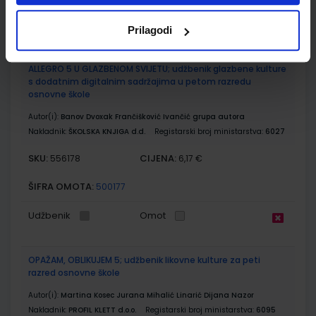
Udžbenik
Omot
Prilagodi
ALLEGRO 5 U GLAZBENOM SVIJETU; udžbenik glazbene kulture
s dodatnim digitalnim sadržajima u petom razredu
osnovne škole
Autor(i):
Banov Dvoxak Frančišković Ivančić grupa autora
Nakladnik:
ŠKOLSKA KNJIGA d.d.
Registarski broj ministarstva:
6027
SKU:
CIJENA:
556178
6,17 €
ŠIFRA OMOTA:
500177
Udžbenik
Omot
OPAŽAM, OBLIKUJEM 5; udžbenik likovne kulture za peti
razred osnovne škole
Autor(i):
Martina Kosec Jurana Mihalić Linarić Dijana Nazor
Nakladnik:
PROFIL KLETT d.o.o.
Registarski broj ministarstva:
6095