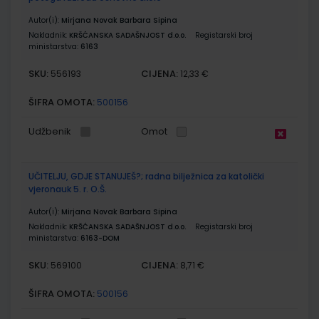
Autor(i):
Mirjana Novak Barbara Sipina
Nakladnik:
KRŠĆANSKA SADAŠNJOST d.o.o.
Registarski broj
ministarstva:
6163
SKU:
CIJENA:
556193
12,33 €
ŠIFRA OMOTA:
500156
Udžbenik
Omot
UČITELJU, GDJE STANUJEŠ?; radna bilježnica za katolički
vjeronauk 5. r. O.Š.
Autor(i):
Mirjana Novak Barbara Sipina
Nakladnik:
KRŠĆANSKA SADAŠNJOST d.o.o.
Registarski broj
ministarstva:
6163-DOM
SKU:
CIJENA:
569100
8,71 €
ŠIFRA OMOTA:
500156