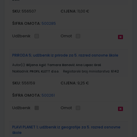
SKU:
CIJENA:
556507
11,00 €
ŠIFRA OMOTA:
500285
Udžbenik
Omot
PRIRODA 5; udžbenik iz prirode za 5. razred osnovne škole
Autor(i):
Biljana Agić Tamara Banović Ana Lopac Groš
Nakladnik:
PROFIL KLETT d.o.o.
Registarski broj ministarstva:
6142
SKU:
CIJENA:
556159
9,25 €
ŠIFRA OMOTA:
500261
Udžbenik
Omot
PLAVI PLANET 1; udžbenik iz geografije za 5. razred osnovne
škole