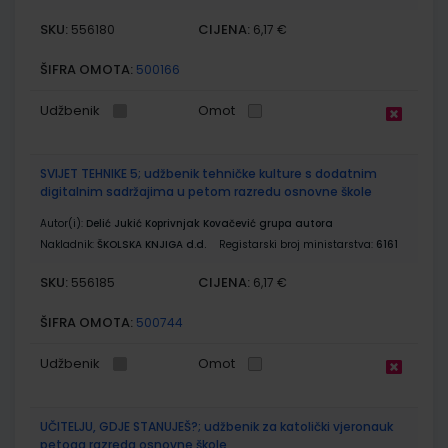
SKU:
CIJENA:
556180
6,17 €
ŠIFRA OMOTA:
500166
Udžbenik
Omot
SVIJET TEHNIKE 5; udžbenik tehničke kulture s dodatnim
digitalnim sadržajima u petom razredu osnovne škole
Autor(i):
Delić Jukić Koprivnjak Kovačević grupa autora
Nakladnik:
ŠKOLSKA KNJIGA d.d.
Registarski broj ministarstva:
6161
SKU:
CIJENA:
556185
6,17 €
ŠIFRA OMOTA:
500744
Udžbenik
Omot
UČITELJU, GDJE STANUJEŠ?; udžbenik za katolički vjeronauk
petoga razreda osnovne škole