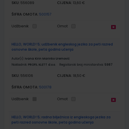
SKU:
CIJENA:
556089
13,60 €
ŠIFRA OMOTA:
500157
Udžbenik
Omot
HELLO, WORLD! 5; udžbenik engleskog jezika za peti razred
osnovne škole, peta godina učenja
Autor(i):
Ivana Kirin Marinko Uremović
Nakladnik:
PROFIL KLETT d.o.o.
Registarski broj ministarstva:
5987
SKU:
CIJENA:
556106
18,50 €
ŠIFRA OMOTA:
500178
Udžbenik
Omot
HELLO, WORLD! 5; radna bilježnica iz engleskoga jezika za
peti razred osnovne škole, peta godina učenja