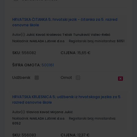
Grupirani
HRVATSKA ČITANKA 5; hrvatski jezik - čitanka za 5. razred
proizvodi
osnovne škole
Autor(i):
Jukić Kovač Kraševac Težak Tunuković Valec-Rebić
Nakladnik:
NAKLADA LJEVAK d.o.o.
Registarski broj ministarstva:
6051
SKU:
CIJENA:
556082
15,65 €
ŠIFRA OMOTA:
500161
Udžbenik
Omot
HRVATSKA KRIJESNICA 5; udžbenik iz hrvatskoga jezika za 5.
razred osnovne škole
Autor(i):
Slavica Kovač Mirjana Jukić
Nakladnik:
NAKLADA LJEVAK d.o.o.
Registarski broj ministarstva:
6052
SKU:
CIJENA:
556083
12,37 €