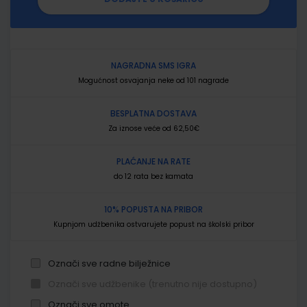
NAGRADNA SMS IGRA
Mogućnost osvajanja neke od 101 nagrade
BESPLATNA DOSTAVA
Za iznose veće od 62,50€
PLAĆANJE NA RATE
do 12 rata bez kamata
10% POPUSTA NA PRIBOR
Kupnjom udžbenika ostvarujete popust na školski pribor
Označi sve radne bilježnice
Označi sve udžbenike (trenutno nije dostupno)
Označi sve omote