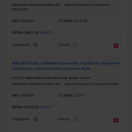
Nakladnik:
ŠKOLSKA KNJIGA d.d.
Registarski broj ministarstva:
6124;6125
SKU:
CIJENA:
556293
22,42 €
ŠIFRA OMOTA:
500175
Udžbenik
Omot
#MOJPORTAL5; udžbenik informatike s dodatnim digitalnim
sadržajima u petom razredu osnovne škole
Autor(i):
Babić Bubica Leko Dimovski grupa autora
Nakladnik:
ŠKOLSKA KNJIGA d.d.
Registarski broj ministarstva:
6063
SKU:
CIJENA:
556189
11,21 €
ŠIFRA OMOTA:
500177
Udžbenik
Omot