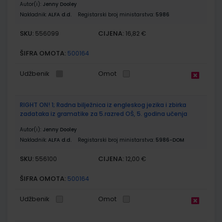
Autor(i):
Jenny Dooley
Nakladnik:
ALFA d.d.
Registarski broj ministarstva:
5986
SKU:
CIJENA:
556099
16,82 €
ŠIFRA OMOTA:
500164
Udžbenik
Omot
RIGHT ON! 1; Radna bilježnica iz engleskog jezika i zbirka
zadataka iz gramatike za 5.razred OŠ, 5. godina učenja
Autor(i):
Jenny Dooley
Nakladnik:
ALFA d.d.
Registarski broj ministarstva:
5986-DOM
SKU:
CIJENA:
556100
12,00 €
ŠIFRA OMOTA:
500164
Udžbenik
Omot