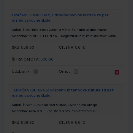
OPAŽAM, OBLIKUJEM 5; udžbenik likovne kulture za peti
razred osnovne škole
Autor(i):
Martina Kosec Jurana Mihalić Linarić Dijana Nazor
Nakladnik:
PROFIL KLETT d.o.o.
Registarski broj ministarstva:
6095
SKU:
CIJENA:
556180
5,61 €
ŠIFRA OMOTA:
500166
Udžbenik
Omot
TEHNIČKA KULTURA 5; udžbenik iz tehničke kulture za peti
razred osnovne škole
Autor(i):
Ivan Sunko Katica Mikulaj Ovčarić Ivo Crnoja
Nakladnik:
ALFA d.d.
Registarski broj ministarstva:
6159
SKU:
CIJENA:
556182
5,61 €