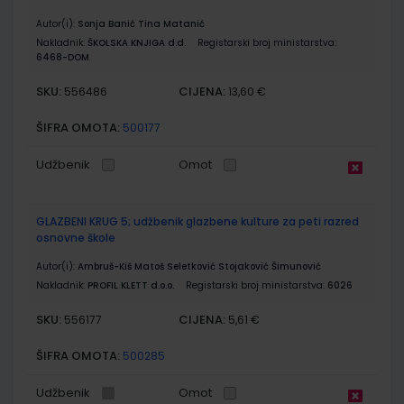
Autor(i):
Sonja Banić Tina Matanić
Nakladnik:
ŠKOLSKA KNJIGA d.d.
Registarski broj ministarstva:
6468-DOM
SKU:
CIJENA:
556486
13,60 €
ŠIFRA OMOTA:
500177
Udžbenik
Omot
GLAZBENI KRUG 5; udžbenik glazbene kulture za peti razred
osnovne škole
Autor(i):
Ambruš-Kiš Matoš Seletković Stojaković Šimunović
Nakladnik:
PROFIL KLETT d.o.o.
Registarski broj ministarstva:
6026
SKU:
CIJENA:
556177
5,61 €
ŠIFRA OMOTA:
500285
Udžbenik
Omot