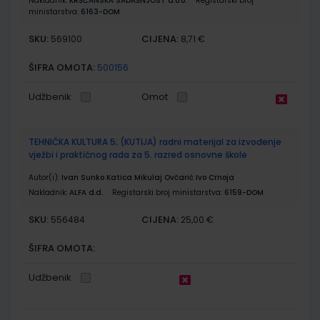
Nakladnik:
KRŠĆANSKA SADAŠNJOST d.o.o.
Registarski broj
ministarstva:
6163-DOM
SKU:
CIJENA:
569100
8,71 €
ŠIFRA OMOTA:
500156
Udžbenik
Omot
TEHNIČKA KULTURA 5; (KUTIJA) radni materijal za izvođenje
vježbi i praktičnog rada za 5. razred osnovne škole
Autor(i):
Ivan Sunko Katica Mikulaj Ovčarić Ivo Crnoja
Nakladnik:
ALFA d.d.
Registarski broj ministarstva:
6159-DOM
SKU:
CIJENA:
556484
25,00 €
ŠIFRA OMOTA:
Udžbenik