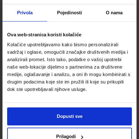
ŠIFRA OMOTA:
500170
Privola
Pojedinosti
O nama
Udžbenik
Omot
Ova web-stranica koristi kolačiće
GEA 1; radna bilježnica za geografiju u petom razredu
osnovne škole
Kolačiće upotrebljavamo kako bismo personalizirali
Autor(i):
Danijel Orešić Igor Tišma Ružica Vuk Alenka Bujan
sadržaj i oglase, omogućili značajke društvenih medija i
Nakladnik:
ŠKOLSKA KNJIGA d.d.
Registarski broj ministarstva:
6018-
analizirali promet. Isto tako, podatke o vašoj upotrebi
DOM
naše web-lokacije dijelimo s partnerima za društvene
medije, oglašavanje i analizu, a oni ih mogu kombinirati s
SKU:
CIJENA:
556173
13,60 €
drugim podacima koje ste im pružili ili koje su prikupili
ŠIFRA OMOTA:
500170
dok ste upotrebljavali njihove usluge.
Udžbenik
Omot
Dopusti sve
GEA 1; nastavni listići za samovrednovanje i razumijevanje
geografskih vještina
Autor(i):
Goran Dragičević
Prilagodi