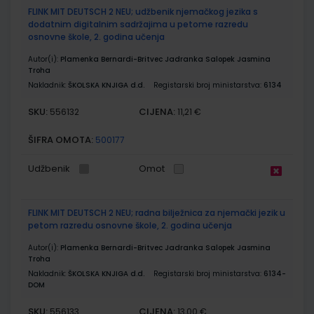
FLINK MIT DEUTSCH 2 NEU; udžbenik njemačkog jezika s
dodatnim digitalnim sadržajima u petome razredu
osnovne škole, 2. godina učenja
Autor(i):
Plamenka Bernardi-Britvec Jadranka Salopek Jasmina
Troha
Nakladnik:
ŠKOLSKA KNJIGA d.d.
Registarski broj ministarstva:
6134
SKU:
CIJENA:
556132
11,21 €
ŠIFRA OMOTA:
500177
Udžbenik
Omot
FLINK MIT DEUTSCH 2 NEU; radna bilježnica za njemački jezik u
petom razredu osnovne škole, 2. godina učenja
Autor(i):
Plamenka Bernardi-Britvec Jadranka Salopek Jasmina
Troha
Nakladnik:
ŠKOLSKA KNJIGA d.d.
Registarski broj ministarstva:
6134-
DOM
SKU:
CIJENA:
556133
13,00 €