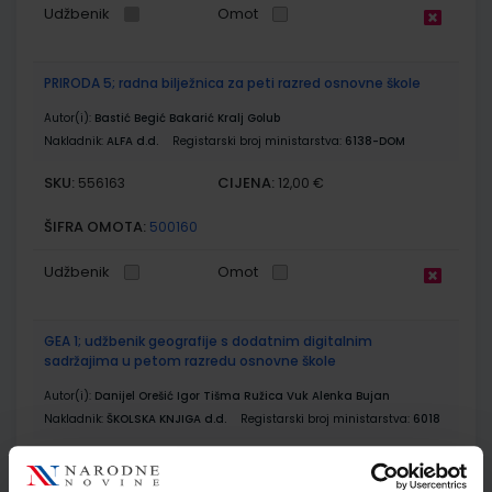
Udžbenik
Omot
PRIRODA 5; radna bilježnica za peti razred osnovne škole
Autor(i):
Bastić Begić Bakarić Kralj Golub
Nakladnik:
ALFA d.d.
Registarski broj ministarstva:
6138-DOM
SKU:
CIJENA:
556163
12,00 €
ŠIFRA OMOTA:
500160
Udžbenik
Omot
GEA 1; udžbenik geografije s dodatnim digitalnim
sadržajima u petom razredu osnovne škole
Autor(i):
Danijel Orešić Igor Tišma Ružica Vuk Alenka Bujan
Nakladnik:
ŠKOLSKA KNJIGA d.d.
Registarski broj ministarstva:
6018
SKU:
CIJENA:
556172
8,41 €