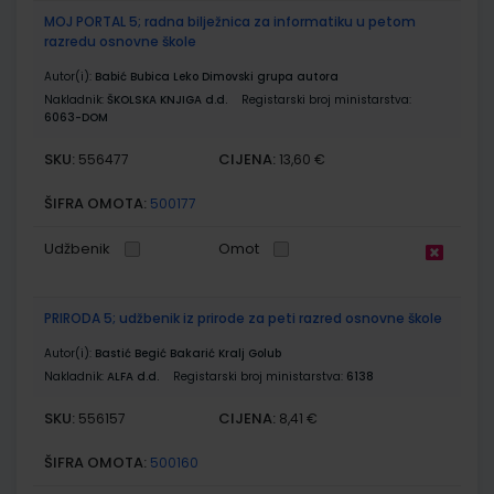
MOJ PORTAL 5; radna bilježnica za informatiku u petom
razredu osnovne škole
Autor(i):
Babić Bubica Leko Dimovski grupa autora
Nakladnik:
ŠKOLSKA KNJIGA d.d.
Registarski broj ministarstva:
6063-DOM
SKU:
CIJENA:
556477
13,60 €
ŠIFRA OMOTA:
500177
Udžbenik
Omot
PRIRODA 5; udžbenik iz prirode za peti razred osnovne škole
Autor(i):
Bastić Begić Bakarić Kralj Golub
Nakladnik:
ALFA d.d.
Registarski broj ministarstva:
6138
SKU:
CIJENA:
556157
8,41 €
ŠIFRA OMOTA:
500160