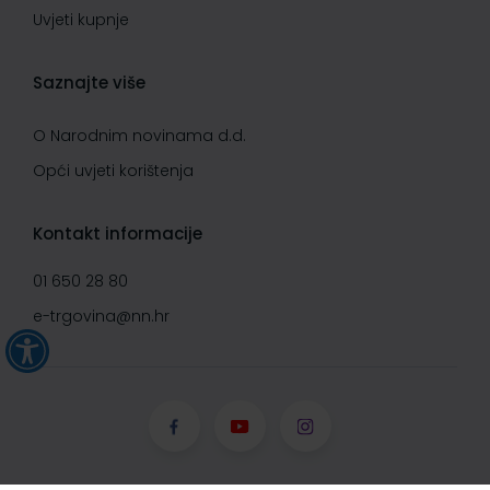
Uvjeti kupnje
Saznajte više
O Narodnim novinama d.d.
Opći uvjeti korištenja
Kontakt informacije
01 650 28 80
e-trgovina@nn.hr