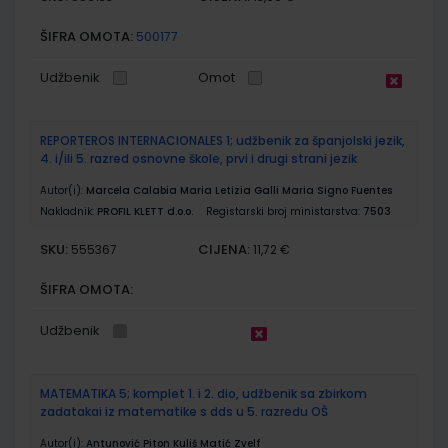
ŠIFRA OMOTA:
500177
Udžbenik
Omot
REPORTEROS INTERNACIONALES 1; udžbenik za španjolski jezik,
4. i/ili 5. razred osnovne škole, prvi i drugi strani jezik
Autor(i):
Marcela Calabia Maria Letizia Galli Maria Signo Fuentes
Nakladnik:
PROFIL KLETT d.o.o.
Registarski broj ministarstva:
7503
SKU:
CIJENA:
555367
11,72 €
ŠIFRA OMOTA:
Udžbenik
MATEMATIKA 5; komplet 1. i 2. dio, udžbenik sa zbirkom
zadatakai iz matematike s dds u 5. razredu OŠ
Autor(i):
Antunović Piton Kuliš Matić Zvelf