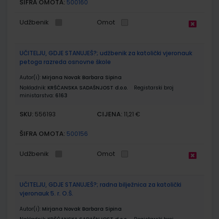
ŠIFRA OMOTA:
500160
Udžbenik
Omot
UČITELJU, GDJE STANUJEŠ?; udžbenik za katolički vjeronauk
petoga razreda osnovne škole
Autor(i):
Mirjana Novak Barbara Sipina
Nakladnik:
KRŠĆANSKA SADAŠNJOST d.o.o.
Registarski broj
ministarstva:
6163
SKU:
CIJENA:
556193
11,21 €
ŠIFRA OMOTA:
500156
Udžbenik
Omot
UČITELJU, GDJE STANUJEŠ?; radna bilježnica za katolički
vjeronauk 5. r. O.Š.
Autor(i):
Mirjana Novak Barbara Sipina