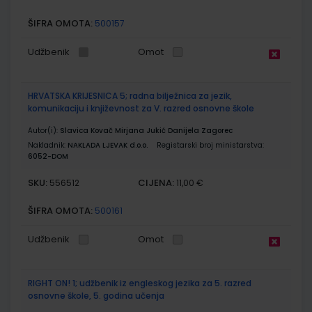
ŠIFRA OMOTA:
500157
Udžbenik
Omot
HRVATSKA KRIJESNICA 5; radna bilježnica za jezik,
komunikaciju i književnost za V. razred osnovne škole
Autor(i):
Slavica Kovač Mirjana Jukić Danijela Zagorec
Nakladnik:
NAKLADA LJEVAK d.o.o.
Registarski broj ministarstva:
6052-DOM
SKU:
CIJENA:
556512
11,00 €
ŠIFRA OMOTA:
500161
Udžbenik
Omot
RIGHT ON! 1; udžbenik iz engleskog jezika za 5. razred
osnovne škole, 5. godina učenja