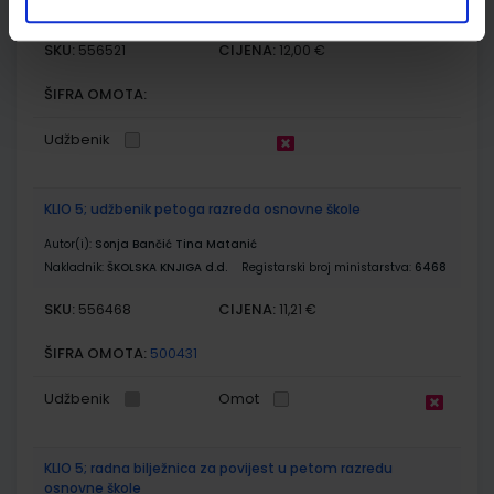
Nakladnik:
ŠKOLSKA KNJIGA d.d.
Registarski broj ministarstva:
SKU:
CIJENA:
556521
12,00 €
ŠIFRA OMOTA:
Udžbenik
KLIO 5; udžbenik petoga razreda osnovne škole
Autor(i):
Sonja Bančić Tina Matanić
Nakladnik:
ŠKOLSKA KNJIGA d.d.
Registarski broj ministarstva:
6468
SKU:
CIJENA:
556468
11,21 €
ŠIFRA OMOTA:
500431
Udžbenik
Omot
KLIO 5; radna bilježnica za povijest u petom razredu
osnovne škole