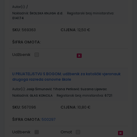
Autor(i):
/
Nakladnik:
ŠKOLSKA KNJIGA d.d.
Registarski broj ministarstva:
014174
SKU:
CIJENA:
569363
12,50 €
ŠIFRA OMOTA:
Udžbenik
U PRIJATELJSTVU S BOGOM; udžbenik za katolički vjeronauk
drugoga razreda osnovne škole
Autor(i):
Josip Šimunović Tihana Petković Suzana Lipovac
Nakladnik:
GLAS KONCILA
Registarski broj ministarstva:
6721
SKU:
CIJENA:
567096
10,80 €
ŠIFRA OMOTA:
500297
Udžbenik
Omot