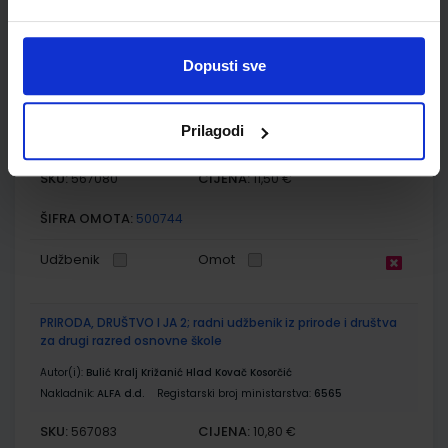
E-SVIJET 2; radna bilježnica informatike u drugom razredu
Dopusti sve
osnovne škole
Autor(i):
Josipa Blagus Marijana Šundov Ana Budojević
Nakladnik:
ŠKOLSKA KNJIGA d.d.
Registarski broj ministarstva:
Prilagodi
7002-DOM
SKU:
CIJENA:
567080
11,50 €
ŠIFRA OMOTA:
500744
Udžbenik
Omot
PRIRODA, DRUŠTVO I JA 2; radni udžbenik iz prirode i društva
za drugi razred osnovne škole
Autor(i):
Bulić Kralj Križanić Hlad Kovač Kosorčić
Nakladnik:
ALFA d.d.
Registarski broj ministarstva:
6565
SKU:
CIJENA:
567083
10,80 €