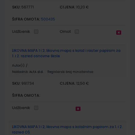
SKU:
CIJENA:
567771
10,20 €
ŠIFRA OMOTA:
500435
Udžbenik
Omot
LIKOVNA MAPA 1 i 2; likovna mapa s kolaž i raster papirom za
1. i 2. razred osnovne škole
Autor(i):
/
Nakladnik:
ALFA d.d.
Registarski broj ministarstva:
SKU:
CIJENA:
991734
12,50 €
ŠIFRA OMOTA:
Udžbenik
LIKOVNA MAPA 1 i 2; likovna mapa s kolažnim papirom za 1. i 2.
razred OŠ