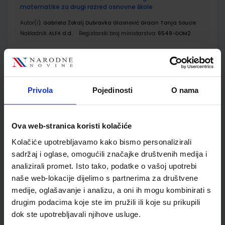
matematike za drugi razred osnovne škole
Autor(i):
Gabriela Žokalj Dubravka Glasnović Gracin Tanja Soucie
Nakladnik:
ALFA d.d.
Registarski broj ministarstva:
6549-DOM2
SKU:
CIJENA:
567060
9,00 €
ŠIFRA OMOTA:
Privola
Pojedinosti
O nama
Udžbenik
E-SVIJET 2; radni udžbenik informatike s dodatnim
Ova web-stranica koristi kolačiće
digitalnim sadržajima u drugom razredu osnovne škole
Kolačiće upotrebljavamo kako bismo personalizirali
Autor(i):
Blagus Ljubić Klemše Flisar Odorčić Ružić Mihočka
sadržaj i oglase, omogućili značajke društvenih medija i
Nakladnik:
ŠKOLSKA KNJIGA d.d.
Registarski broj ministarstva:
7002
analizirali promet. Isto tako, podatke o vašoj upotrebi
naše web-lokacije dijelimo s partnerima za društvene
SKU:
CIJENA:
567079
10,80 €
medije, oglašavanje i analizu, a oni ih mogu kombinirati s
ŠIFRA OMOTA:
500239
drugim podacima koje ste im pružili ili koje su prikupili
dok ste upotrebljavali njihove usluge.
Udžbenik
Omot