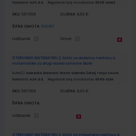
Nakladnik:
ALFA d.d.
Registarski broj ministarstva:
6548-DOM2
SKU:
CIJENA:
567058
9,50 €
ŠIFRA OMOTA:
500167
Udžbenik
Omot
OTKRIVAMO MATEMATIKU 2; listići za dodatnu nastavu iz
matematike za drugi razred osnovne škole
Autor(i):
Dubravka Glasnović Gracin Gabriela Žokalj Tanja Soucie
Nakladnik:
ALFA d.d.
Registarski broj ministarstva:
6549-DOM
SKU:
CIJENA:
567059
9,00 €
ŠIFRA OMOTA:
Udžbenik
OTKRIVAMO MATEMATIKU 2; listići za integriranu nastavu iz