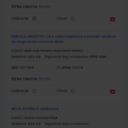
ŠIFRA OMOTA:
500167
Udžbenik
Omot
PRIRODA, DRUŠTVO I JA 2; radna bilježnica iz prirode i društva
za drugi razred osnovne škole
Autor(i):
Bulić Kralj Križanić Hlad Kovač Kosorčić
Nakladnik:
ALFA d.d.
Registarski broj ministarstva:
6565-DOM
SKU:
CIJENA:
567084
9,50 €
ŠIFRA OMOTA:
500167
Udžbenik
Omot
MOJA GLAZBA 2; vježbenica
Autor(i):
Diana Atanosov Piljek
Nakladnik:
ALFA d.d.
Registarski broj ministarstva: