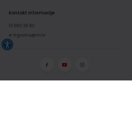
Kontakt informacije
01 650 28 80
e-trgovina@nn.hr
© Narodne novine d.d. 2008-
2026, Sva prava pridržana