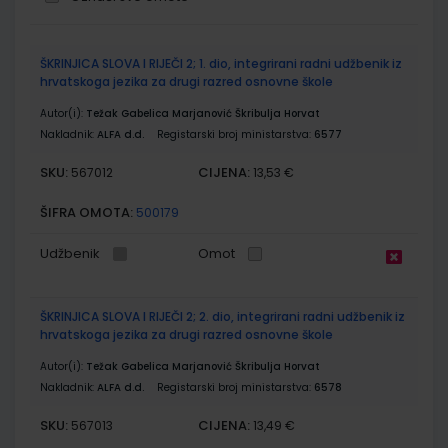
Grupirani
ŠKRINJICA SLOVA I RIJEČI 2; 1. dio, integrirani radni udžbenik iz
proizvodi
hrvatskoga jezika za drugi razred osnovne škole
Autor(i):
Težak Gabelica Marjanović Škribulja Horvat
Nakladnik:
ALFA d.d.
Registarski broj ministarstva:
6577
SKU:
CIJENA:
567012
13,53 €
ŠIFRA OMOTA:
500179
Udžbenik
Omot
ŠKRINJICA SLOVA I RIJEČI 2; 2. dio, integrirani radni udžbenik iz
hrvatskoga jezika za drugi razred osnovne škole
Autor(i):
Težak Gabelica Marjanović Škribulja Horvat
Nakladnik:
ALFA d.d.
Registarski broj ministarstva:
6578
SKU:
CIJENA:
567013
13,49 €