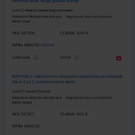
osnovne škole, druga godina učenja
Autor(i):
Biserka Džeba Maja Mardešić
Nakladnik:
ŠKOLSKA KNJIGA d.d.
Registarski broj ministarstva:
6994-DOM
SKU:
CIJENA:
567036
13,00 €
ŠIFRA OMOTA:
500158
Udžbenik
Omot
BUSY PAD 2; radni listovi s dodatnim zadatcima uz udžbenik
Dip in 2 za 2. razred osnovne škole
Autor(i):
Vlasta Živković
Nakladnik:
ŠKOLSKA KNJIGA d.d.
Registarski broj ministarstva:
6994-DOM2
SKU:
CIJENA:
567871
9,50 €
ŠIFRA OMOTA: