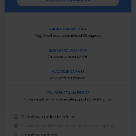
NAGRADNA SMS IGRA
Mogućnost osvajanja neke od 101 nagrade
BESPLATNA DOSTAVA
Za iznose veće od 62,50€
PLAĆANJE NA RATE
do 12 rata bez kamata
10% POPUSTA NA PRIBOR
Kupnjom udžbenika ostvarujete popust na školski pribor
Označi sve radne bilježnice
Označi sve udžbenike (trenutno nije dostupno)
Označi sve omote