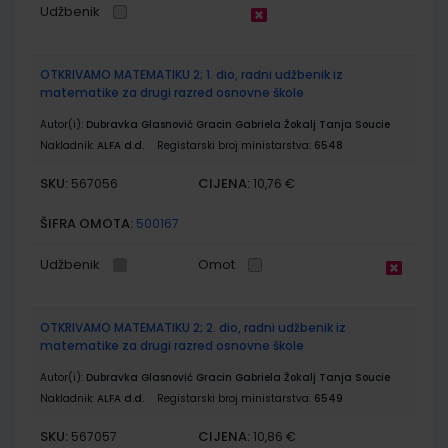
Udžbenik
OTKRIVAMO MATEMATIKU 2; 1. dio, radni udžbenik iz
matematike za drugi razred osnovne škole
Autor(i):
Dubravka Glasnović Gracin Gabriela Žokalj Tanja Soucie
Nakladnik:
ALFA d.d.
Registarski broj ministarstva:
6548
SKU:
CIJENA:
567056
10,76 €
ŠIFRA OMOTA:
500167
Udžbenik
Omot
OTKRIVAMO MATEMATIKU 2; 2. dio, radni udžbenik iz
matematike za drugi razred osnovne škole
Autor(i):
Dubravka Glasnović Gracin Gabriela Žokalj Tanja Soucie
Nakladnik:
ALFA d.d.
Registarski broj ministarstva:
6549
SKU:
CIJENA:
567057
10,86 €