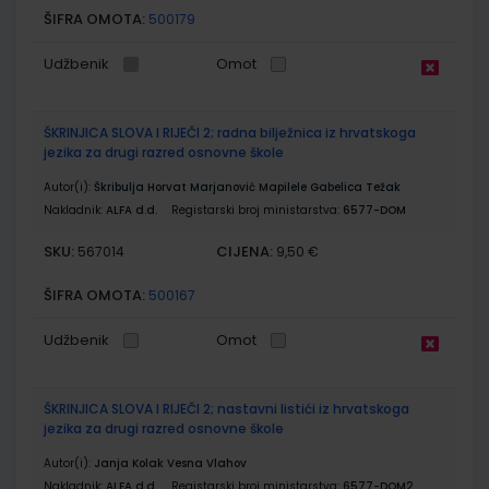
ŠIFRA OMOTA:
500179
Udžbenik
Omot
ŠKRINJICA SLOVA I RIJEČI 2; radna bilježnica iz hrvatskoga
jezika za drugi razred osnovne škole
Autor(i):
Škribulja Horvat Marjanović Mapilele Gabelica Težak
Nakladnik:
ALFA d.d.
Registarski broj ministarstva:
6577-DOM
SKU:
CIJENA:
567014
9,50 €
ŠIFRA OMOTA:
500167
Udžbenik
Omot
ŠKRINJICA SLOVA I RIJEČI 2; nastavni listići iz hrvatskoga
jezika za drugi razred osnovne škole
Autor(i):
Janja Kolak Vesna Vlahov
Nakladnik:
ALFA d.d.
Registarski broj ministarstva:
6577-DOM2