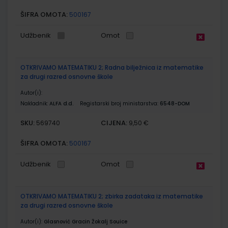
ŠIFRA OMOTA:
500167
Udžbenik
Omot
OTKRIVAMO MATEMATIKU 2; Radna bilježnica iz matematike
za drugi razred osnovne škole
Autor(i):
Nakladnik:
ALFA d.d.
Registarski broj ministarstva:
6548-DOM
SKU:
CIJENA:
569740
9,50 €
ŠIFRA OMOTA:
500167
Udžbenik
Omot
OTKRIVAMO MATEMATIKU 2; zbirka zadataka iz matematike
za drugi razred osnovne škole
Autor(i):
Glasnović Gracin Žokalj Souice