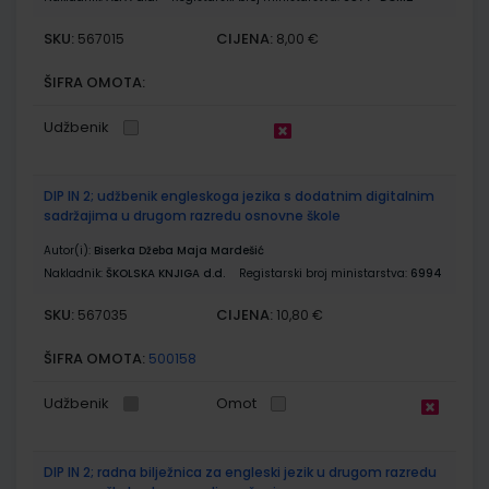
SKU:
CIJENA:
567015
8,00 €
ŠIFRA OMOTA:
Udžbenik
DIP IN 2; udžbenik engleskoga jezika s dodatnim digitalnim
sadržajima u drugom razredu osnovne škole
Autor(i):
Biserka Džeba Maja Mardešić
Nakladnik:
ŠKOLSKA KNJIGA d.d.
Registarski broj ministarstva:
6994
SKU:
CIJENA:
567035
10,80 €
ŠIFRA OMOTA:
500158
Udžbenik
Omot
DIP IN 2; radna bilježnica za engleski jezik u drugom razredu