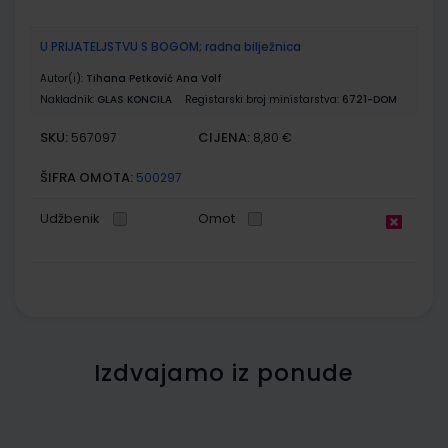
U PRIJATELJSTVU S BOGOM; radna bilježnica
Autor(i):
Tihana Petković Ana Volf
Nakladnik:
GLAS KONCILA
Registarski broj ministarstva:
6721-DOM
SKU:
CIJENA:
567097
8,80 €
ŠIFRA OMOTA:
500297
Udžbenik
Omot
Izdvajamo iz ponude