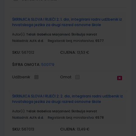
Grupirani
ŠKRINJICA SLOVA I RIJEČI 2; 1. dio, integrirani radni udžbenik iz
proizvodi
hrvatskoga jezika za drugi razred osnovne škole
Autor(i):
Težak Gabelica Marjanović Škribulja Horvat
Nakladnik:
ALFA d.d.
Registarski broj ministarstva:
6577
SKU:
CIJENA:
567012
13,53 €
ŠIFRA OMOTA:
500179
Udžbenik
Omot
ŠKRINJICA SLOVA I RIJEČI 2; 2. dio, integrirani radni udžbenik iz
hrvatskoga jezika za drugi razred osnovne škole
Autor(i):
Težak Gabelica Marjanović Škribulja Horvat
Nakladnik:
ALFA d.d.
Registarski broj ministarstva:
6578
SKU:
CIJENA:
567013
13,49 €