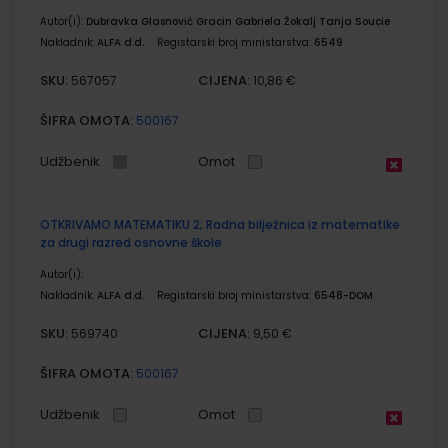
Autor(i):
Dubravka Glasnović Gracin Gabriela Žokalj Tanja Soucie
Nakladnik:
ALFA d.d.
Registarski broj ministarstva:
6549
SKU:
CIJENA:
567057
10,86 €
ŠIFRA OMOTA:
500167
Udžbenik
Omot
OTKRIVAMO MATEMATIKU 2; Radna bilježnica iz matematike
za drugi razred osnovne škole
Autor(i):
Nakladnik:
ALFA d.d.
Registarski broj ministarstva:
6548-DOM
SKU:
CIJENA:
569740
9,50 €
ŠIFRA OMOTA:
500167
Udžbenik
Omot