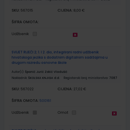
SKU:
CIJENA:
567015
8,00 €
ŠIFRA OMOTA:
Udžbenik
SVIJET RIJEČI 2; 1. I 2. dio, integrirani radni udžbenik
hrvatskoga jezika s dodatnim digitalnim sadržajima u
drugom razredu osnovne škole
Autor(i):
Španić Jurić Zokić Vladušić
Nakladnik:
ŠKOLSKA KNJIGA d.d.
Registarski broj ministarstva:
7087
SKU:
CIJENA:
567022
27,02 €
ŠIFRA OMOTA:
500161
Udžbenik
Omot