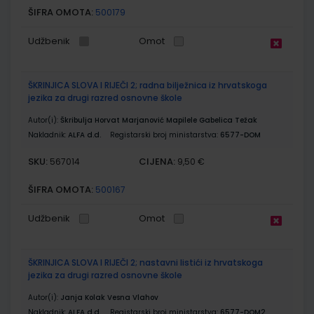
ŠIFRA OMOTA:
500179
Udžbenik
Omot
ŠKRINJICA SLOVA I RIJEČI 2; radna bilježnica iz hrvatskoga
jezika za drugi razred osnovne škole
Autor(i):
Škribulja Horvat Marjanović Mapilele Gabelica Težak
Nakladnik:
ALFA d.d.
Registarski broj ministarstva:
6577-DOM
SKU:
CIJENA:
567014
9,50 €
ŠIFRA OMOTA:
500167
Udžbenik
Omot
ŠKRINJICA SLOVA I RIJEČI 2; nastavni listići iz hrvatskoga
jezika za drugi razred osnovne škole
Autor(i):
Janja Kolak Vesna Vlahov
Nakladnik:
ALFA d.d.
Registarski broj ministarstva:
6577-DOM2