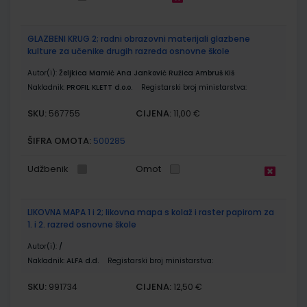
GLAZBENI KRUG 2; radni obrazovni materijali glazbene
kulture za učenike drugih razreda osnovne škole
Autor(i):
Željkica Mamić Ana Janković Ružica Ambruš Kiš
Nakladnik:
PROFIL KLETT d.o.o.
Registarski broj ministarstva:
SKU:
CIJENA:
567755
11,00 €
ŠIFRA OMOTA:
500285
Udžbenik
Omot
LIKOVNA MAPA 1 i 2; likovna mapa s kolaž i raster papirom za
1. i 2. razred osnovne škole
Autor(i):
/
Nakladnik:
ALFA d.d.
Registarski broj ministarstva:
SKU:
CIJENA:
991734
12,50 €