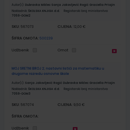
Autor(i):
Dubravka Miklec Sanja Jakovljević Rogić Graciella Prtajin
Nakladnik:
ŠKOLSKA KNJIGA d.d.
Registarski broj ministarstva:
7059-DOM2
SKU:
CIJENA:
567073
12,00 €
ŠIFRA OMOTA:
500239
Udžbenik
Omot
MOJ SRETNI BROJ 2; nastavni listići za matematiku u
drugome razredu osnovne škole
Autor(i):
Sanja Jakovljević Rogić Dubravka Miklec Graciella Prtajin
Nakladnik:
ŠKOLSKA KNJIGA d.d.
Registarski broj ministarstva:
7059-DOM3
SKU:
CIJENA:
567074
9,50 €
ŠIFRA OMOTA:
Udžbenik