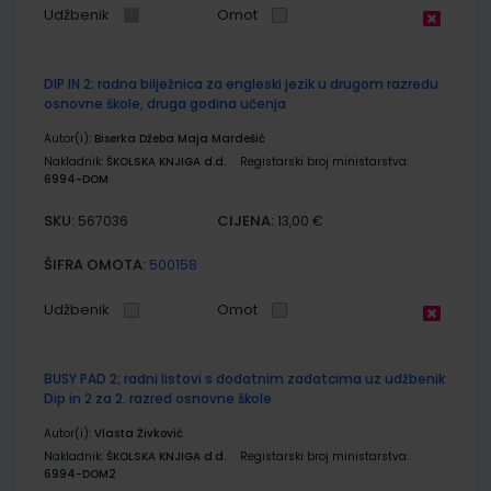
Udžbenik
Omot
DIP IN 2; radna bilježnica za engleski jezik u drugom razredu
osnovne škole, druga godina učenja
Autor(i):
Biserka Džeba Maja Mardešić
Nakladnik:
ŠKOLSKA KNJIGA d.d.
Registarski broj ministarstva:
6994-DOM
SKU:
CIJENA:
567036
13,00 €
ŠIFRA OMOTA:
500158
Udžbenik
Omot
BUSY PAD 2; radni listovi s dodatnim zadatcima uz udžbenik
Dip in 2 za 2. razred osnovne škole
Autor(i):
Vlasta Živković
Nakladnik:
ŠKOLSKA KNJIGA d.d.
Registarski broj ministarstva:
6994-DOM2