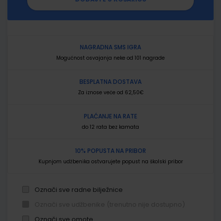
NAGRADNA SMS IGRA
Mogućnost osvajanja neke od 101 nagrade
BESPLATNA DOSTAVA
Za iznose veće od 62,50€
PLAĆANJE NA RATE
do 12 rata bez kamata
10% POPUSTA NA PRIBOR
Kupnjom udžbenika ostvarujete popust na školski pribor
Označi sve radne bilježnice
Označi sve udžbenike (trenutno nije dostupno)
Označi sve omote