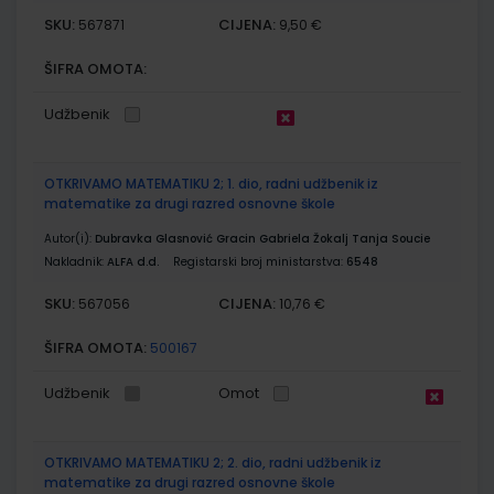
SKU:
CIJENA:
567871
9,50 €
ŠIFRA OMOTA:
Udžbenik
OTKRIVAMO MATEMATIKU 2; 1. dio, radni udžbenik iz
matematike za drugi razred osnovne škole
Autor(i):
Dubravka Glasnović Gracin Gabriela Žokalj Tanja Soucie
Nakladnik:
ALFA d.d.
Registarski broj ministarstva:
6548
SKU:
CIJENA:
567056
10,76 €
ŠIFRA OMOTA:
500167
Udžbenik
Omot
OTKRIVAMO MATEMATIKU 2; 2. dio, radni udžbenik iz
matematike za drugi razred osnovne škole