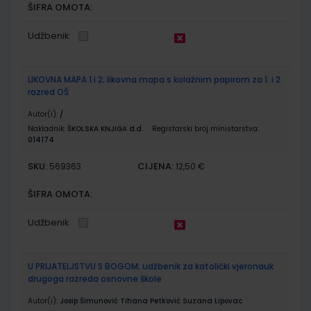
ŠIFRA OMOTA:
Udžbenik
LIKOVNA MAPA 1 i 2; likovna mapa s kolažnim papirom za 1. i 2.
razred OŠ
Autor(i):
/
Nakladnik:
ŠKOLSKA KNJIGA d.d.
Registarski broj ministarstva:
014174
SKU:
CIJENA:
569363
12,50 €
ŠIFRA OMOTA:
Udžbenik
U PRIJATELJSTVU S BOGOM; udžbenik za katolički vjeronauk
drugoga razreda osnovne škole
Autor(i):
Josip Šimunović Tihana Petković Suzana Lipovac