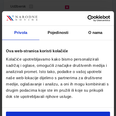
Udžbenik
OTKRIVAMO MATEMATIKU 2; listići za integriranu nastavu iz
matematike za drugi razred osnovne škole
Privola
Pojedinosti
O nama
Autor(i):
Gabriela Žokalj Dubravka Glasnović Gracin Tanja Soucie
Nakladnik:
ALFA d.d.
Registarski broj ministarstva:
6549-DOM2
SKU:
CIJENA:
567060
9,00 €
Ova web-stranica koristi kolačiće
Kolačiće upotrebljavamo kako bismo personalizirali
ŠIFRA OMOTA:
sadržaj i oglase, omogućili značajke društvenih medija i
analizirali promet. Isto tako, podatke o vašoj upotrebi
Udžbenik
naše web-lokacije dijelimo s partnerima za društvene
medije, oglašavanje i analizu, a oni ih mogu kombinirati s
MOJ SRETNI BROJ 2; udžbenik matematike s dodatnim
drugim podacima koje ste im pružili ili koje su prikupili
digitalnim sadržajima u drugom razredu osnovne škole
dok ste upotrebljavali njihove usluge.
Autor(i):
Dubravka Miklec Sanja Jakovljević Rogić Graciella Prtajin
Nakladnik:
ŠKOLSKA KNJIGA d.d.
Registarski broj ministarstva:
7059