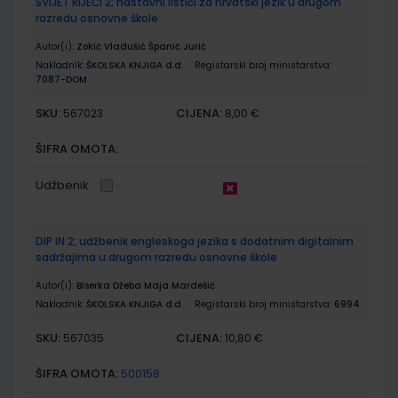
SVIJET RIJEČI 2; nastavni listići za hrvatski jezik u drugom
razredu osnovne škole
Autor(i):
Zokić Vladušić Španić Jurić
Nakladnik:
ŠKOLSKA KNJIGA d.d.
Registarski broj ministarstva:
7087-DOM
SKU:
CIJENA:
567023
8,00 €
ŠIFRA OMOTA:
Udžbenik
DIP IN 2; udžbenik engleskoga jezika s dodatnim digitalnim
sadržajima u drugom razredu osnovne škole
Autor(i):
Biserka Džeba Maja Mardešić
Nakladnik:
ŠKOLSKA KNJIGA d.d.
Registarski broj ministarstva:
6994
SKU:
CIJENA:
567035
10,80 €
ŠIFRA OMOTA:
500158