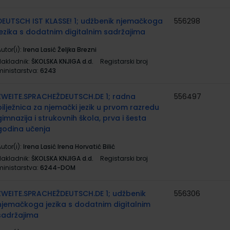
DEUTSCH IST KLASSE! 1; udžbenik njemačkoga
556298
jezika s dodatnim digitalnim sadržajima
utor(i):
Irena Lasić Željka Brezni
Nakladnik:
ŠKOLSKA KNJIGA d.d.
Registarski broj
ministarstva:
6243
ZWEITE.SPRACHEŽDEUTSCH.DE 1; radna
556497
bilježnica za njemački jezik u prvom razredu
gimnazija i strukovnih škola, prva i šesta
godina učenja
utor(i):
Irena Lasić Irena Horvatić Bilić
Nakladnik:
ŠKOLSKA KNJIGA d.d.
Registarski broj
ministarstva:
6244-DOM
ZWEITE.SPRACHEŽDEUTSCH.DE 1; udžbenik
556306
njemačkoga jezika s dodatnim digitalnim
sadržajima