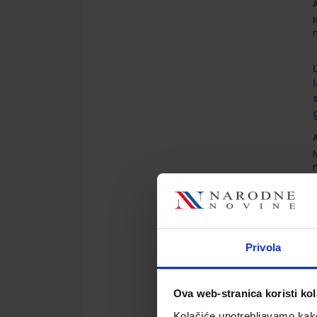
A
A
A
Privola
Ova web-stranica koristi kol
Kolačiće upotrebljavamo kako 