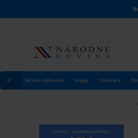
B
Školski udžbenici
Knjige
Tiskanice
Šk
UKUPNO - ODABRANI UDŽBENICI