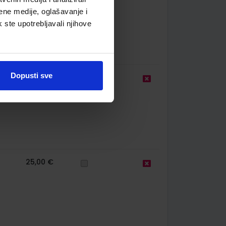
ene medije, oglašavanje i
k ste upotrebljavali njihove
Dopusti sve
20,00 €
25,00 €