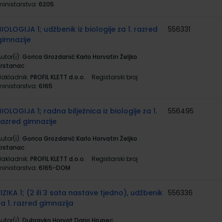
ministarstva:
6205
BIOLOGIJA 1; udžbenik iz biologije za 1. razred
556331
gimnazije
utor(i):
Gorica Grozdanić Karlo Horvatin Željko
Krstanac
Nakladnik:
PROFIL KLETT d.o.o.
Registarski broj
ministarstva:
6165
BIOLOGIJA 1; radna bilježnica iz biologije za 1.
556495
razred gimnazije
utor(i):
Gorica Grozdanić Karlo Horvatin Željko
Krstanac
Nakladnik:
PROFIL KLETT d.o.o.
Registarski broj
ministarstva:
6165-DOM
FIZIKA 1; (2 ili 3 sata nastave tjedno), udžbenik
556336
za 1. razred gimnazija
utor(i):
Dubravko Horvat Dario Hrupec