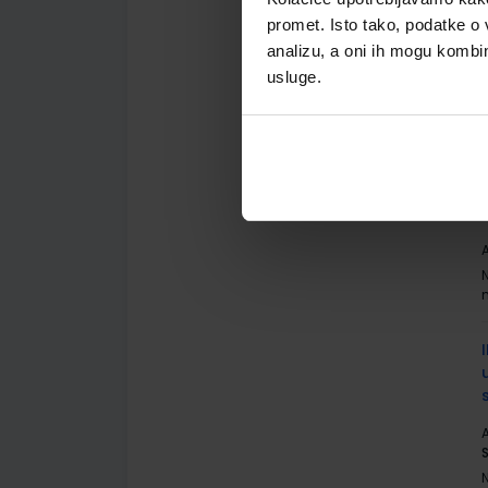
promet. Isto tako, podatke o 
analizu, a oni ih mogu kombini
A
usluge.
A
A