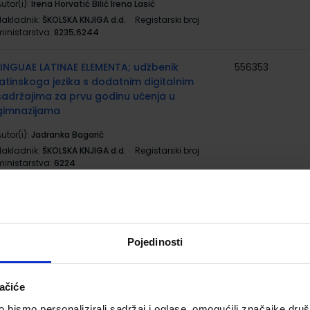
utor(i):
Irena Horvatić Bilić Irena Lasić
Nakladnik:
ŠKOLSKA KNJIGA d.d.
Registarski broj
ministarstva:
8235;6244
LINGUAE LATINAE ELEMENTA; udžbenik
556353
latinskoga jezika s dodatnim digitalnim
sadržajima za prvu godinu učenja u
gimnazijama
utor(i):
Jadranka Bagarić
Nakladnik:
ŠKOLSKA KNJIGA d.d.
Registarski broj
ministarstva:
6224
LINGUAE LATINAE ELEMENTA; radna bilježnica
556354
za latinski jezik za 1. godinu učenja u gimnazija
utor(i):
Jadranka Bagarić
Pojedinosti
Nakladnik:
ŠKOLSKA KNJIGA d.d.
Registarski broj
ministarstva:
6224-DOM
ačiće
MATEMATIKA 1; (3 ili 4 sata nastave tjedno), 1.
556321
bismo personalizirali sadržaj i oglase, omogućili značajke društv