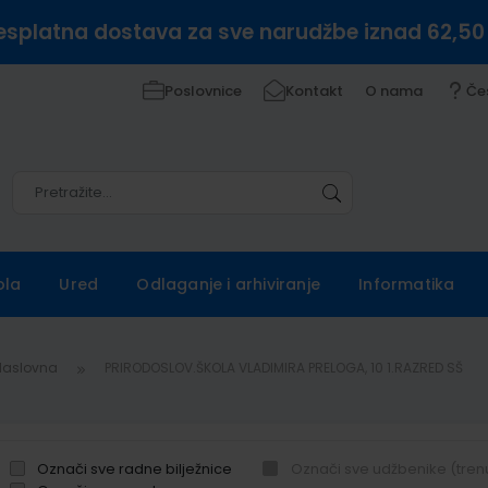
esplatna dostava za sve narudžbe iznad 62,50
Poslovnice
Kontakt
O nama
Če
Pretražite
Pretražite
ola
Ured
Odlaganje i arhiviranje
Informatika
Naslovna
PRIRODOSLOV.ŠKOLA VLADIMIRA PRELOGA, 10 1.RAZRED SŠ
Označi sve radne bilježnice
Označi sve udžbenike (tren