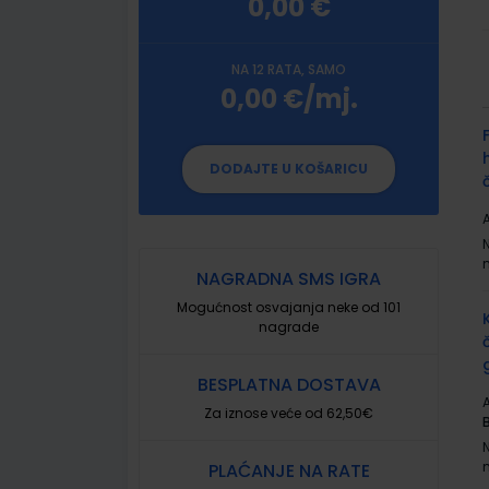
0,00 €
NA 12 RATA, SAMO
0,00 €/mj.
G
p
DODAJTE U KOŠARICU
A
NAGRADNA SMS IGRA
Mogućnost osvajanja neke od 101
nagrade
BESPLATNA DOSTAVA
A
Za iznose veće od 62,50€
PLAĆANJE NA RATE