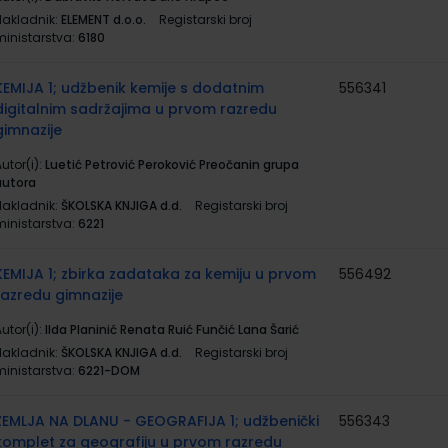
Nakladnik:
ELEMENT d.o.o.
Registarski broj
ministarstva:
6180
KEMIJA 1; udžbenik kemije s dodatnim
556341
digitalnim sadržajima u prvom razredu
gimnazije
utor(i):
Luetić Petrović Peroković Preočanin grupa
autora
Nakladnik:
ŠKOLSKA KNJIGA d.d.
Registarski broj
ministarstva:
6221
KEMIJA 1; zbirka zadataka za kemiju u prvom
556492
razredu gimnazije
utor(i):
Ilda Planinić Renata Ruić Funčić Lana Šarić
Nakladnik:
ŠKOLSKA KNJIGA d.d.
Registarski broj
ministarstva:
6221-DOM
ZEMLJA NA DLANU - GEOGRAFIJA 1; udžbenički
556343
komplet za geografiju u prvom razredu