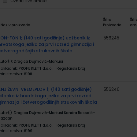
Označi sve omote
Šifra
Šifr
Naziv proizvoda
Proizvoda
om
rupirani
roizvodi
FON-FON 1; (140 sati godišnje) udžbenik iz
556245
hrvatskoga jezika za prvi razred gimnazija i
četverogodišnjih strukovnih škola
utor(i):
Dragica Dujmović-Markusi
Nakladnik:
PROFIL KLETT d.o.o.
Registarski broj
ministarstva:
6198
KNJIŽEVNI VREMEPLOV 1; (140 sati godišnje)
556246
čitanka iz hrvatskoga jezika za prvi razred
gimnazija i četverogodišnjih strukovnih škola
utor(i):
Dragica Dujmović-Markusi Sandra Rossett-
Bazdan
Nakladnik:
PROFIL KLETT d.o.o.
Registarski broj
ministarstva:
6199