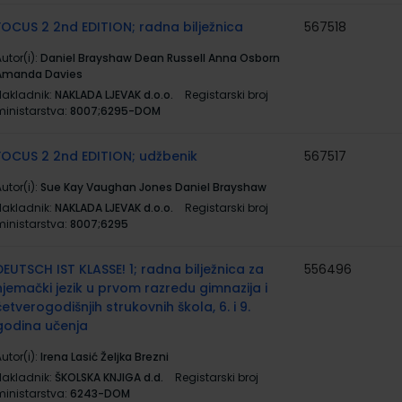
FOCUS 2 2nd EDITION; radna bilježnica
567518
utor(i):
Daniel Brayshaw Dean Russell Anna Osborn
Amanda Davies
Nakladnik:
NAKLADA LJEVAK d.o.o.
Registarski broj
ministarstva:
8007;6295-DOM
FOCUS 2 2nd EDITION; udžbenik
567517
utor(i):
Sue Kay Vaughan Jones Daniel Brayshaw
Nakladnik:
NAKLADA LJEVAK d.o.o.
Registarski broj
ministarstva:
8007;6295
DEUTSCH IST KLASSE! 1; radna bilježnica za
556496
njemački jezik u prvom razredu gimnazija i
četverogodišnjih strukovnih škola, 6. i 9.
godina učenja
utor(i):
Irena Lasić Željka Brezni
Nakladnik:
ŠKOLSKA KNJIGA d.d.
Registarski broj
ministarstva:
6243-DOM