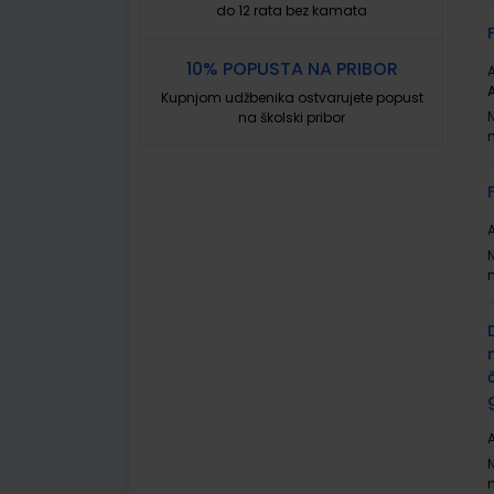
do 12 rata bez kamata
10% POPUSTA NA PRIBOR
A
Kupnjom udžbenika ostvarujete popust
na školski pribor
A
A