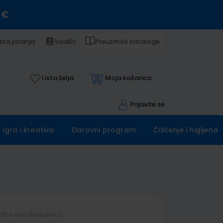
 €
sta pitanja
Vodiči
Preuzmite kataloge
Lista želja
Moja košarica
Prijavite se
Igra i kreativa
Darovni program
Čišćenje i higijena
utno nije dostupno)