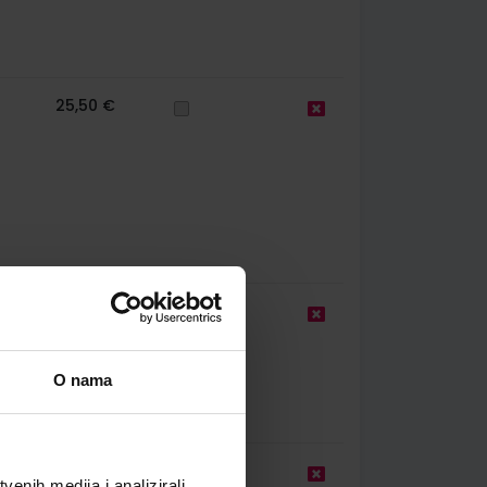
25,50 €
17,20 €
O nama
20,00 €
enih medija i analizirali