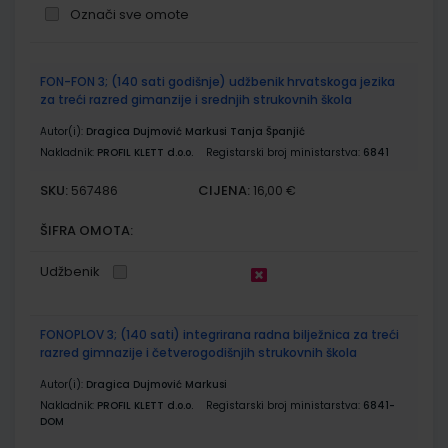
Označi sve omote
Grupirani
FON-FON 3; (140 sati godišnje) udžbenik hrvatskoga jezika
proizvodi
za treći razred gimanzije i srednjih strukovnih škola
Autor(i):
Dragica Dujmović Markusi Tanja Španjić
Nakladnik:
PROFIL KLETT d.o.o.
Registarski broj ministarstva:
6841
SKU:
CIJENA:
567486
16,00 €
ŠIFRA OMOTA:
Udžbenik
FONOPLOV 3; (140 sati) integrirana radna bilježnica za treći
razred gimnazije i četverogodišnjih strukovnih škola
Autor(i):
Dragica Dujmović Markusi
Nakladnik:
PROFIL KLETT d.o.o.
Registarski broj ministarstva:
6841-
DOM