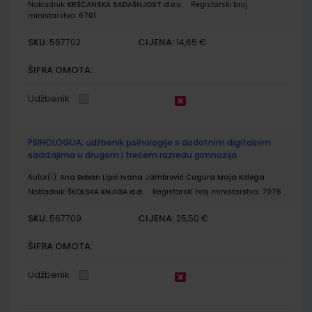
Nakladnik:
KRŠĆANSKA SADAŠNJOST d.o.o.
Registarski broj
ministarstva:
6701
SKU:
CIJENA:
567702
14,65 €
ŠIFRA OMOTA:
Udžbenik
PSIHOLOGIJA; udžbenik psihologije s dodatnim digitalnim
sadržajima u drugom i trećem razredu gimnazija
Autor(i):
Ana Boban Lipić Ivana Jambrović Čugura Maja Kolega
Nakladnik:
ŠKOLSKA KNJIGA d.d.
Registarski broj ministarstva:
7076
SKU:
CIJENA:
567709
25,50 €
ŠIFRA OMOTA:
Udžbenik