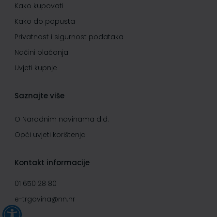
Kako kupovati
Kako do popusta
Privatnost i sigurnost podataka
Načini plaćanja
Uvjeti kupnje
Saznajte više
O Narodnim novinama d.d.
Opći uvjeti korištenja
Kontakt informacije
01 650 28 80
e-trgovina@nn.hr