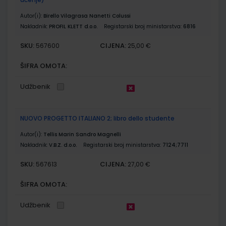
Autor(i):
Birello Vilagrasa Nanetti Colussi
Nakladnik:
PROFIL KLETT d.o.o.
Registarski broj ministarstva:
6816
SKU:
CIJENA:
567600
25,00 €
ŠIFRA OMOTA:
Udžbenik
NUOVO PROGETTO ITALIANO 2; libro dello studente
Autor(i):
Tellis Marin Sandro Magnelli
Nakladnik:
V.B.Z. d.o.o.
Registarski broj ministarstva:
7124;7711
SKU:
CIJENA:
567613
27,00 €
ŠIFRA OMOTA:
Udžbenik