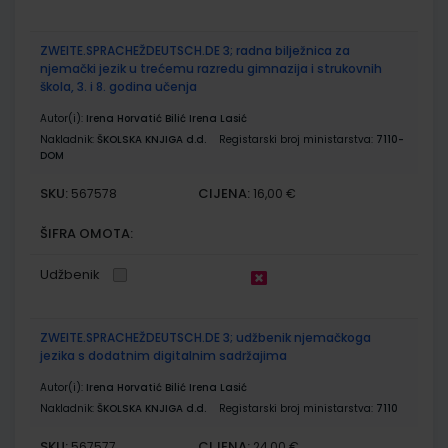
ZWEITE.SPRACHEŽDEUTSCH.DE 3; radna bilježnica za
njemački jezik u trećemu razredu gimnazija i strukovnih
škola, 3. i 8. godina učenja
Autor(i):
Irena Horvatić Bilić Irena Lasić
Nakladnik:
ŠKOLSKA KNJIGA d.d.
Registarski broj ministarstva:
7110-
DOM
SKU:
CIJENA:
567578
16,00 €
ŠIFRA OMOTA:
Udžbenik
ZWEITE.SPRACHEŽDEUTSCH.DE 3; udžbenik njemačkoga
jezika s dodatnim digitalnim sadržajima
Autor(i):
Irena Horvatić Bilić Irena Lasić
Nakladnik:
ŠKOLSKA KNJIGA d.d.
Registarski broj ministarstva:
7110
SKU:
CIJENA:
567577
24,00 €