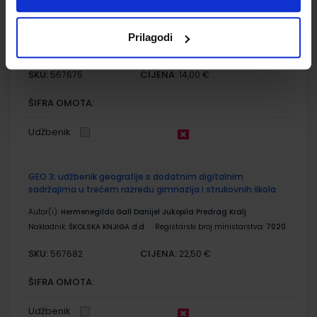
Autor(i):
Habuš Barić Tominac Liber Bajić
Nakladnik:
PROFIL KLETT d.o.o.
Registarski broj ministarstva:
6866-
Prilagodi
DOM
SKU:
CIJENA:
567675
14,00 €
ŠIFRA OMOTA:
Udžbenik
GEO 3; udžbenik geografije s dodatnim digitalnim
sadržajima u trećem razredu gimnazija i strukovnih škola
Autor(i):
Hermenegildo Gall Danijel Jukopila Predrag Kralj
Nakladnik:
ŠKOLSKA KNJIGA d.d.
Registarski broj ministarstva:
7020
SKU:
CIJENA:
567682
22,50 €
ŠIFRA OMOTA:
Udžbenik