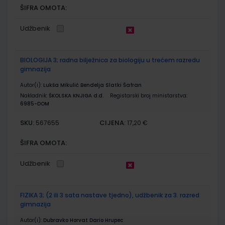
ŠIFRA OMOTA:
Udžbenik
BIOLOGIJA 3; radna bilježnica za biologiju u trećem razredu
gimnazija
Autor(i):
Lukša Mikulić Bendelja Slatki Šafran
Nakladnik:
ŠKOLSKA KNJIGA d.d.
Registarski broj ministarstva:
6985-DOM
SKU:
CIJENA:
567655
17,20 €
ŠIFRA OMOTA:
Udžbenik
FIZIKA 3; (2 ili 3 sata nastave tjedno), udžbenik za 3. razred
gimnazija
Autor(i):
Dubravko Horvat Dario Hrupec