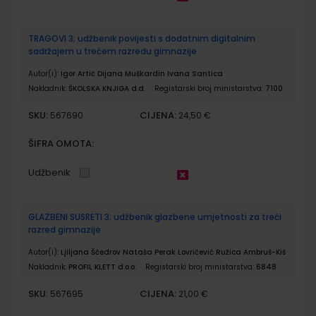
TRAGOVI 3; udžbenik povijesti s dodatnim digitalnim
sadržajem u trećem razredu gimnazije
Autor(i):
Igor Artić Dijana Muškardin Ivana Santica
Nakladnik:
ŠKOLSKA KNJIGA d.d.
Registarski broj ministarstva:
7100
SKU:
CIJENA:
567690
24,50 €
ŠIFRA OMOTA:
Udžbenik
GLAZBENI SUSRETI 3; udžbenik glazbene umjetnosti za treći
razred gimnazije
Autor(i):
Ljiljana Ščedrov Nataša Perak Lovričević Ružica Ambruš-Kiš
Nakladnik:
PROFIL KLETT d.o.o.
Registarski broj ministarstva:
6848
SKU:
CIJENA:
567695
21,00 €