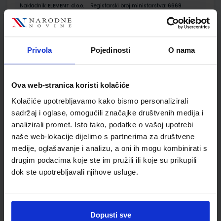
Nakladnik:
ELEMENT d.o.o.
Registarski broj ministarstva:
6669
SKU:
CIJENA:
567665
29,00 €
ŠIFRA OMOTA:
Privola
Pojedinosti
O nama
Udžbenik
Ova web-stranica koristi kolačiće
KEMIJA 3; udžbenik kemije za treći razred gimnazije
Kolačiće upotrebljavamo kako bismo personalizirali
Autor(i):
Habuš Barić Tominac Liber Bajić
sadržaj i oglase, omogućili značajke društvenih medija i
Nakladnik:
PROFIL KLETT d.o.o.
Registarski broj ministarstva:
6866
analizirali promet. Isto tako, podatke o vašoj upotrebi
naše web-lokacije dijelimo s partnerima za društvene
SKU:
CIJENA:
567674
22,50 €
medije, oglašavanje i analizu, a oni ih mogu kombinirati s
ŠIFRA OMOTA:
drugim podacima koje ste im pružili ili koje su prikupili
dok ste upotrebljavali njihove usluge.
Udžbenik
KEMIJA 3; zbirka riješenih primjera i zadataka iz kemije za
Dopusti sve
učenike trećih razreda gimnazije