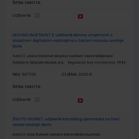
ŠIFRA OMOTA:
Udžbenik
LIKOVNA UMJETNOST 3; udžbenik likovne umjetnosti s
dodatnim digitalnim sadržajima u trećem razredu srednje
škole
Autor(i):
Jasna Salamon Mirjana Vučković Vesna Mišljenović
Nakladnik:
ŠKOLSKA KNJIGA d.d.
Registarski broj ministarstva:
7043
SKU:
CIJENA:
567700
23,60 €
ŠIFRA OMOTA:
Udžbenik
ŽIVOTU USUSRET; udžbenik katoličkog vjeronauka za treći
razred srednjih škola
Autor(i):
Ivica Živković Sandra Košta Nikola Kuzmičić