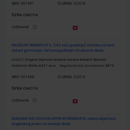
SKU:
CIJENA:
567487
12,00 €
ŠIFRA OMOTA:
Udžbenik
KNJIŽEVNI VREMEPLOV 3; (140 sati godišnje) čitanka za treći
razred gimnazije i četverogodišnjih strukovnih škola
Autor(i):
Dragica Dujmović Markusi Sandra Rossetti-Bazdan
Nakladnik:
PROFIL KLETT d.o.o.
Registarski broj ministarstva:
6874
SKU:
CIJENA:
567488
21,00 €
ŠIFRA OMOTA:
Udžbenik
HEADWAY 5th EDITION UPPER INTERMEDIATE; radna bilježnica
engleskog jezika za srednje škole