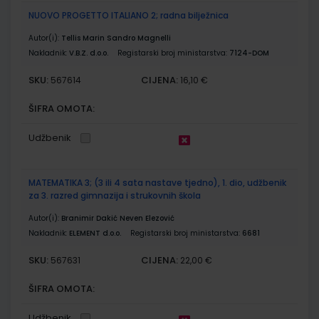
NUOVO PROGETTO ITALIANO 2; radna bilježnica
Autor(i):
Tellis Marin Sandro Magnelli
Nakladnik:
V.B.Z. d.o.o.
Registarski broj ministarstva:
7124-DOM
SKU:
CIJENA:
567614
16,10 €
ŠIFRA OMOTA:
Udžbenik
MATEMATIKA 3; (3 ili 4 sata nastave tjedno), 1. dio, udžbenik
za 3. razred gimnazija i strukovnih škola
Autor(i):
Branimir Dakić Neven Elezović
Nakladnik:
ELEMENT d.o.o.
Registarski broj ministarstva:
6681
SKU:
CIJENA:
567631
22,00 €
ŠIFRA OMOTA:
Udžbenik