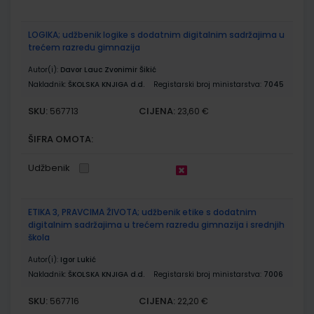
LOGIKA; udžbenik logike s dodatnim digitalnim sadržajima u
trećem razredu gimnazija
Autor(i):
Davor Lauc Zvonimir Šikić
Nakladnik:
ŠKOLSKA KNJIGA d.d.
Registarski broj ministarstva:
7045
SKU:
CIJENA:
567713
23,60 €
ŠIFRA OMOTA:
Udžbenik
ETIKA 3, PRAVCIMA ŽIVOTA; udžbenik etike s dodatnim
digitalnim sadržajima u trećem razredu gimnazija i srednjih
škola
Autor(i):
Igor Lukić
Nakladnik:
ŠKOLSKA KNJIGA d.d.
Registarski broj ministarstva:
7006
SKU:
CIJENA:
567716
22,20 €