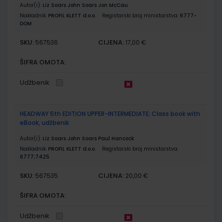
Autor(i):
Liz Soars John Soars Jon McCau
Nakladnik:
PROFIL KLETT d.o.o.
Registarski broj ministarstva:
6777-
DOM
SKU:
CIJENA:
567536
17,00 €
ŠIFRA OMOTA:
Udžbenik
HEADWAY 5th EDITION UPPER-INTERMEDIATE; Class book with
eBook, udžbenik
Autor(i):
Liz Soars John Soars Paul Hancock
Nakladnik:
PROFIL KLETT d.o.o.
Registarski broj ministarstva:
6777;7425
SKU:
CIJENA:
567535
20,00 €
ŠIFRA OMOTA:
Udžbenik