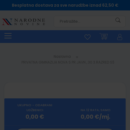
Besplatna dostava za sve narudžbe iznad 62,50 €
Pretra
Naslovna
PRIVATNA GIMNAZIJA NOVA S PR.JAVN., 30 3.RAZRED SŠ
UKUPNO - ODABRANI
UDŽBENICI
NA 12 RATA, SAMO
0,00 €
0,00 €/mj.