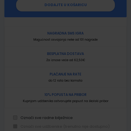
DODAJTE U KOŠARICU
NAGRADNA SMS IGRA
Mogućnost osvajanja neke od 101 nagrade
BESPLATNA DOSTAVA
Za iznose veće od 62,50€
PLAĆANJE NA RATE
do 12 rata bez kamata
10% POPUSTA NA PRIBOR
Kupnjom udžbenika ostvarujete popust na školski pribor
Označi sve radne bilježnice
Označi sve udžbenike (trenutno nije dostupno)