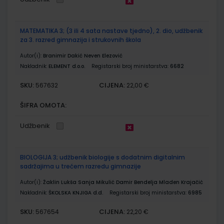
MATEMATIKA 3; (3 ili 4 sata nastave tjedno), 2. dio, udžbenik
za 3. razred gimnazija i strukovnih škola
Autor(i):
Branimir Dakić Neven Elezović
Nakladnik:
ELEMENT d.o.o.
Registarski broj ministarstva:
6682
SKU:
CIJENA:
567632
22,00 €
ŠIFRA OMOTA:
Udžbenik
BIOLOGIJA 3; udžbenik biologije s dodatnim digitalnim
sadržajima u trećem razredu gimnazije
Autor(i):
Žaklin Lukša Sanja Mikulić Damir Bendelja Mladen Krajačić
Nakladnik:
ŠKOLSKA KNJIGA d.d.
Registarski broj ministarstva:
6985
SKU:
CIJENA:
567654
22,20 €