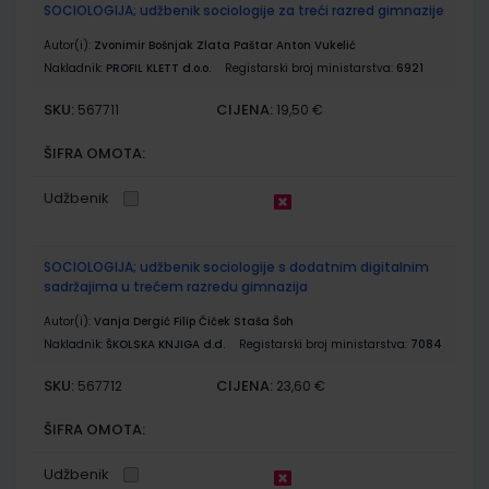
SOCIOLOGIJA; udžbenik sociologije za treći razred gimnazije
Autor(i):
Zvonimir Bošnjak Zlata Paštar Anton Vukelić
Nakladnik:
PROFIL KLETT d.o.o.
Registarski broj ministarstva:
6921
SKU:
CIJENA:
567711
19,50 €
ŠIFRA OMOTA:
Udžbenik
SOCIOLOGIJA; udžbenik sociologije s dodatnim digitalnim
sadržajima u trećem razredu gimnazija
Autor(i):
Vanja Dergić Filip Čiček Staša Šoh
Nakladnik:
ŠKOLSKA KNJIGA d.d.
Registarski broj ministarstva:
7084
SKU:
CIJENA:
567712
23,60 €
ŠIFRA OMOTA:
Udžbenik