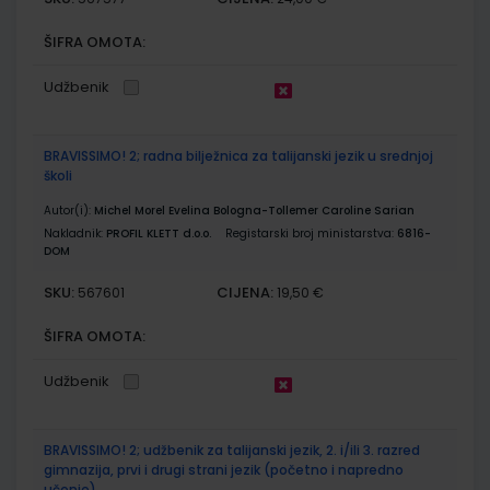
ŠIFRA OMOTA:
Udžbenik
BRAVISSIMO! 2; radna bilježnica za talijanski jezik u srednjoj
školi
Autor(i):
Michel Morel Evelina Bologna-Tollemer Caroline Sarian
Nakladnik:
PROFIL KLETT d.o.o.
Registarski broj ministarstva:
6816-
DOM
SKU:
CIJENA:
567601
19,50 €
ŠIFRA OMOTA:
Udžbenik
BRAVISSIMO! 2; udžbenik za talijanski jezik, 2. i/ili 3. razred
gimnazija, prvi i drugi strani jezik (početno i napredno
učenje)