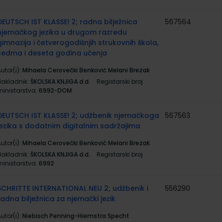
DEUTSCH IST KLASSE! 2; radna bilježnica
567564
njemačkog jezika u drugom razredu
gimnazija i četverogodišnjih strukovnih škola,
sedma i deseta godina učenja
utor(i):
Mihaela Cerovečki Benković Melani Brezak
Nakladnik:
ŠKOLSKA KNJIGA d.d.
Registarski broj
ministarstva:
6992-DOM
DEUTSCH IST KLASSE! 2; udžbenik njemačkoga
567563
jezika s dodatnim digitalnim sadržajima
utor(i):
Mihaela Cerovečki Benković Melani Brezak
Nakladnik:
ŠKOLSKA KNJIGA d.d.
Registarski broj
ministarstva:
6992
SCHRITTE INTERNATIONAL NEU 2; udžbenik i
556290
radna bilježnica za njemački jezik
utor(i):
Niebisch Penning-Hiemstra Specht