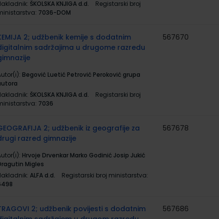
Nakladnik:
ŠKOLSKA KNJIGA d.d.
Registarski broj
ministarstva:
7036-DOM
KEMIJA 2; udžbenik kemije s dodatnim
567670
digitalnim sadržajima u drugome razredu
gimnazije
utor(i):
Begović Luetić Petrović Peroković grupa
autora
Nakladnik:
ŠKOLSKA KNJIGA d.d.
Registarski broj
ministarstva:
7036
GEOGRAFIJA 2; udžbenik iz geografije za
567678
drugi razred gimnazije
utor(i):
Hrvoje Drvenkar Marko Godinić Josip Jukić
Dragutin Migles
Nakladnik:
ALFA d.d.
Registarski broj ministarstva:
6498
TRAGOVI 2; udžbenik povijesti s dodatnim
567686