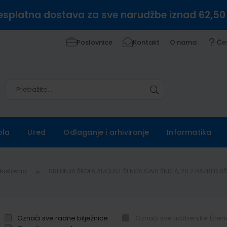
esplatna dostava za sve narudžbe iznad 62,50
Poslovnice
Kontakt
O nama
Če
Pretražite
Pretražite
ola
Ured
Odlaganje i arhiviranje
Informatika
Naslovna
SREDNJA ŠKOLA AUGUST ŠENOA GAREŠNICA, 20 2.RAZRED S
Označi sve radne bilježnice
Označi sve udžbenike (tren