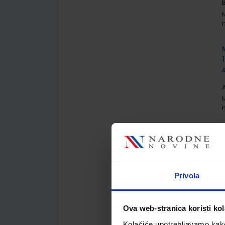
A
A
Privola
Ova web-stranica koristi kol
Kolačiće upotrebljavamo kako 