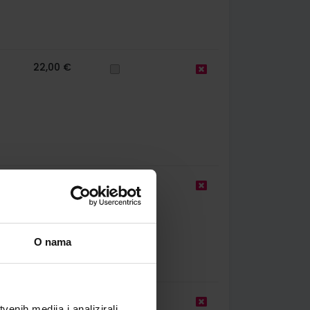
22,00 €
22,00 €
O nama
25,00 €
enih medija i analizirali