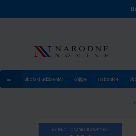
B
Školski udžbenici
Knjige
Tiskanice
Šk
UKUPNO - ODABRANI UDŽBENICI