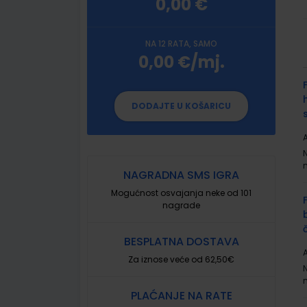
0,00 €
NA 12 RATA, SAMO
0,00 €/mj.
G
p
DODAJTE U KOŠARICU
A
NAGRADNA SMS IGRA
Mogućnost osvajanja neke od 101
nagrade
BESPLATNA DOSTAVA
A
Za iznose veće od 62,50€
PLAĆANJE NA RATE