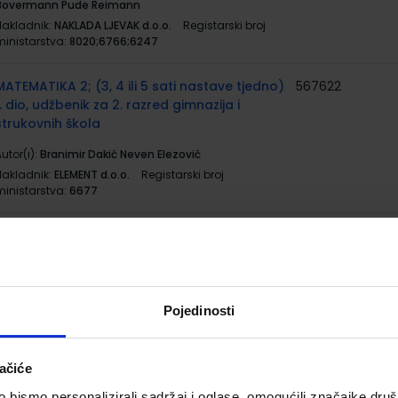
Bovermann Pude Reimann
Nakladnik:
NAKLADA LJEVAK d.o.o.
Registarski broj
ministarstva:
8020;6766;6247
MATEMATIKA 2; (3, 4 ili 5 sati nastave tjedno)
567622
1. dio, udžbenik za 2. razred gimnazija i
strukovnih škola
utor(i):
Branimir Dakić Neven Elezović
Nakladnik:
ELEMENT d.o.o.
Registarski broj
ministarstva:
6677
MATEMATIKA 2; (3, 4 ili 5 sati nastave tjedno)
567623
2. dio, udžbenik za 2. razred gimnazija i
strukovnih škola
utor(i):
Branimir Dakić Neven Elezović
Pojedinosti
Nakladnik:
ELEMENT d.o.o.
Registarski broj
ministarstva:
6678
ačiće
RAČUNALSTVO; udžbenik računalstva u
556365
bismo personalizirali sadržaj i oglase, omogućili značajke društv