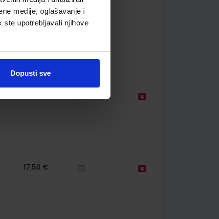
ene medije, oglašavanje i
k ste upotrebljavali njihove
Dopusti sve
19,50 €
17,50 €