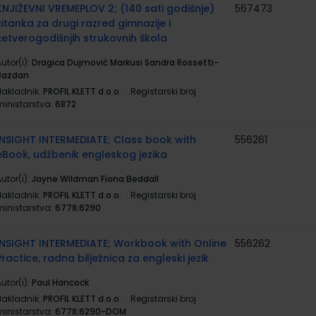
KNJIŽEVNI VREMEPLOV 2; (140 sati godišnje)
567473
čitanka za drugi razred gimnazije i
četverogodišnjih strukovnih škola
utor(i):
Dragica Dujmović Markusi Sandra Rossetti-
Bazdan
Nakladnik:
PROFIL KLETT d.o.o.
Registarski broj
ministarstva:
6872
INSIGHT INTERMEDIATE; Class book with
556261
eBook, udžbenik engleskog jezika
utor(i):
Jayne Wildman Fiona Beddall
Nakladnik:
PROFIL KLETT d.o.o.
Registarski broj
ministarstva:
6778;6290
INSIGHT INTERMEDIATE; Workbook with Online
556262
Practice, radna bilježnica za engleski jezik
utor(i):
Paul Hancock
Nakladnik:
PROFIL KLETT d.o.o.
Registarski broj
ministarstva:
6778;6290-DOM