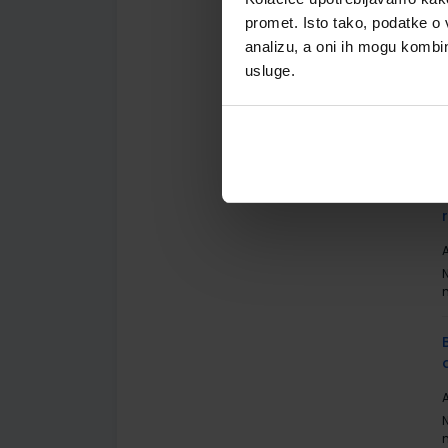
promet. Isto tako, podatke o 
analizu, a oni ih mogu kombini
usluge.
A
A
A