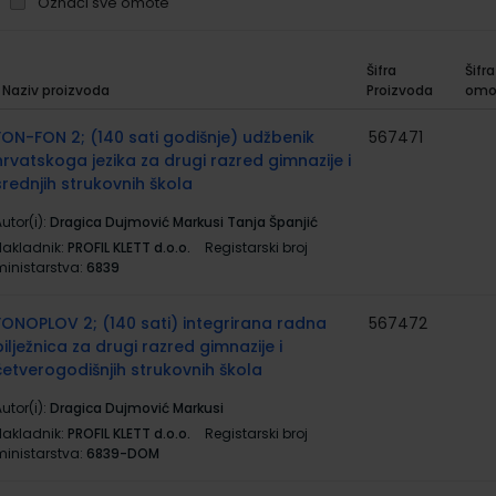
Označi sve omote
Šifra
Šifra
Naziv proizvoda
Proizvoda
omo
rupirani
roizvodi
FON-FON 2; (140 sati godišnje) udžbenik
567471
hrvatskoga jezika za drugi razred gimnazije i
srednjih strukovnih škola
utor(i):
Dragica Dujmović Markusi Tanja Španjić
Nakladnik:
PROFIL KLETT d.o.o.
Registarski broj
ministarstva:
6839
FONOPLOV 2; (140 sati) integrirana radna
567472
bilježnica za drugi razred gimnazije i
četverogodišnjih strukovnih škola
utor(i):
Dragica Dujmović Markusi
Nakladnik:
PROFIL KLETT d.o.o.
Registarski broj
ministarstva:
6839-DOM