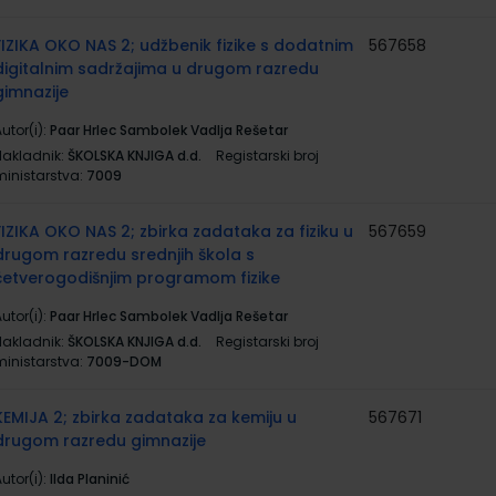
FIZIKA OKO NAS 2; udžbenik fizike s dodatnim
567658
digitalnim sadržajima u drugom razredu
gimnazije
utor(i):
Paar Hrlec Sambolek Vadlja Rešetar
Nakladnik:
ŠKOLSKA KNJIGA d.d.
Registarski broj
ministarstva:
7009
FIZIKA OKO NAS 2; zbirka zadataka za fiziku u
567659
drugom razredu srednjih škola s
četverogodišnjim programom fizike
utor(i):
Paar Hrlec Sambolek Vadlja Rešetar
Nakladnik:
ŠKOLSKA KNJIGA d.d.
Registarski broj
ministarstva:
7009-DOM
KEMIJA 2; zbirka zadataka za kemiju u
567671
drugom razredu gimnazije
utor(i):
Ilda Planinić