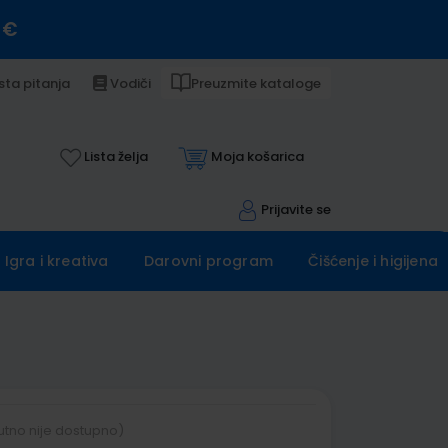
 €
sta pitanja
Vodiči
Preuzmite kataloge
Lista želja
Moja košarica
Prijavite se
Igra i kreativa
Darovni program
Čišćenje i higijena
Š
utno nije dostupno)