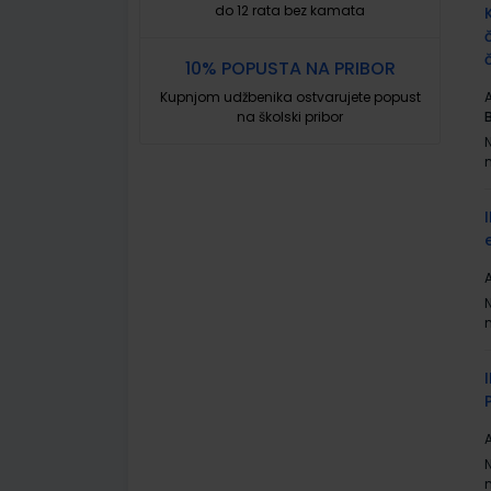
do 12 rata bez kamata
10% POPUSTA NA PRIBOR
Kupnjom udžbenika ostvarujete popust
A
na školski pribor
A
A