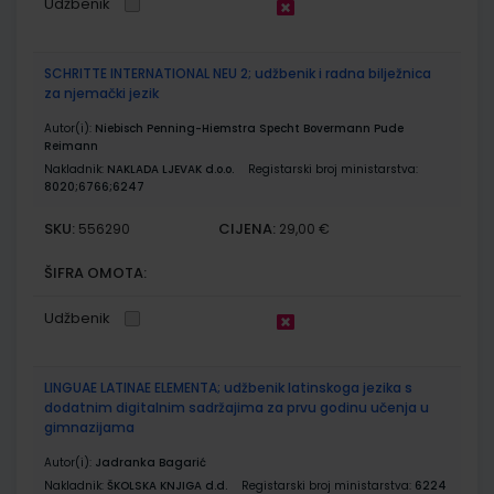
Udžbenik
SCHRITTE INTERNATIONAL NEU 2; udžbenik i radna bilježnica
za njemački jezik
Autor(i):
Niebisch Penning-Hiemstra Specht Bovermann Pude
Reimann
Nakladnik:
NAKLADA LJEVAK d.o.o.
Registarski broj ministarstva:
8020;6766;6247
SKU:
CIJENA:
556290
29,00 €
ŠIFRA OMOTA:
Udžbenik
LINGUAE LATINAE ELEMENTA; udžbenik latinskoga jezika s
dodatnim digitalnim sadržajima za prvu godinu učenja u
gimnazijama
Autor(i):
Jadranka Bagarić
Nakladnik:
ŠKOLSKA KNJIGA d.d.
Registarski broj ministarstva:
6224