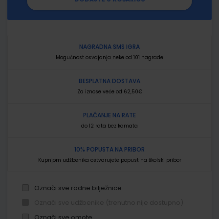
NAGRADNA SMS IGRA
Mogućnost osvajanja neke od 101 nagrade
BESPLATNA DOSTAVA
Za iznose veće od 62,50€
PLAĆANJE NA RATE
do 12 rata bez kamata
10% POPUSTA NA PRIBOR
Kupnjom udžbenika ostvarujete popust na školski pribor
Označi sve radne bilježnice
Označi sve udžbenike (trenutno nije dostupno)
Označi sve omote