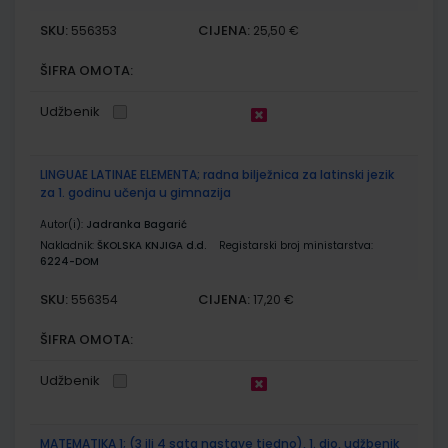
SKU:
CIJENA:
556353
25,50 €
ŠIFRA OMOTA:
Udžbenik
LINGUAE LATINAE ELEMENTA; radna bilježnica za latinski jezik
za 1. godinu učenja u gimnazija
Autor(i):
Jadranka Bagarić
Nakladnik:
ŠKOLSKA KNJIGA d.d.
Registarski broj ministarstva:
6224-DOM
SKU:
CIJENA:
556354
17,20 €
ŠIFRA OMOTA:
Udžbenik
MATEMATIKA 1; (3 ili 4 sata nastave tjedno), 1. dio, udžbenik