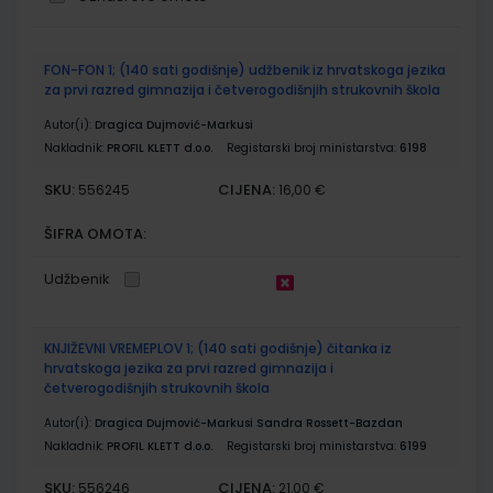
Grupirani
FON-FON 1; (140 sati godišnje) udžbenik iz hrvatskoga jezika
proizvodi
za prvi razred gimnazija i četverogodišnjih strukovnih škola
Autor(i):
Dragica Dujmović-Markusi
Nakladnik:
PROFIL KLETT d.o.o.
Registarski broj ministarstva:
6198
SKU:
CIJENA:
556245
16,00 €
ŠIFRA OMOTA:
Udžbenik
KNJIŽEVNI VREMEPLOV 1; (140 sati godišnje) čitanka iz
hrvatskoga jezika za prvi razred gimnazija i
četverogodišnjih strukovnih škola
Autor(i):
Dragica Dujmović-Markusi Sandra Rossett-Bazdan
Nakladnik:
PROFIL KLETT d.o.o.
Registarski broj ministarstva:
6199
SKU:
CIJENA:
556246
21,00 €