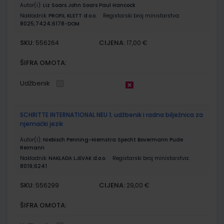
Autor(i):
Liz Soars John Soars Paul Hancock
Nakladnik:
PROFIL KLETT d.o.o.
Registarski broj ministarstva:
8025;7424;6178-DOM
SKU:
CIJENA:
556264
17,00 €
ŠIFRA OMOTA:
Udžbenik
SCHRITTE INTERNATIONAL NEU 1; udžbenik i radna bilježnica za
njemački jezik
Autor(i):
Niebisch Penning-Hiemstra Specht Bovermann Pude
Reimann
Nakladnik:
NAKLADA LJEVAK d.o.o.
Registarski broj ministarstva:
8019;6241
SKU:
CIJENA:
556299
29,00 €
ŠIFRA OMOTA: