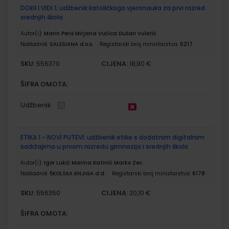
DOĐI I VIDI 1; udžbenik katoličkoga vjeronauka za prvi razred
srednjih škola
Autor(i):
Marin Periš Mirjana Vučica Dušan Vuletić
Nakladnik:
SALESIANA d.o.o.
Registarski broj ministarstva:
6217
SKU:
CIJENA:
556370
18,90 €
ŠIFRA OMOTA:
Udžbenik
ETIKA 1 - NOVI PUTEVI; udžbenik etike s dodatnim digitalnim
sadržajima u prvom razredu gimnazija i srednjih škola
Autor(i):
Igor Lukić Marina Katinić Marko Zec
Nakladnik:
ŠKOLSKA KNJIGA d.d.
Registarski broj ministarstva:
6178
SKU:
CIJENA:
556350
20,10 €
ŠIFRA OMOTA: