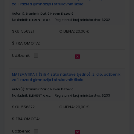
za 1. razred gimnazija i strukovnih škola
Autor(i):
Branimir Dakić Neven Elezović
Nakladnik:
ELEMENT d.o.o.
Registarski broj ministarstva:
6232
SKU:
CIJENA:
556321
20,00 €
ŠIFRA OMOTA:
Udžbenik
MATEMATIKA 1; (3 ili 4 sata nastave tjedno), 2. dio, udžbenik
za 1. razred gimnazija i strukovnih škola
Autor(i):
Branimir Dakić Neven Elezović
Nakladnik:
ELEMENT d.o.o.
Registarski broj ministarstva:
6233
SKU:
CIJENA:
556322
20,00 €
ŠIFRA OMOTA:
Udžbenik