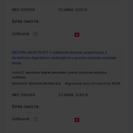
SKU:
CIJENA:
556345
21,00 €
ŠIFRA OMOTA:
Udžbenik
LIKOVNA UMJETNOST 1; udžbenik likovne umjetnosti s
dodatnim digitalnim sadržajima u prvom razredu srednje
škole
Autor(i):
Gordana Košćec Bousfield Jasna Salamon Mirjana
Vučković
Nakladnik:
ŠKOLSKA KNJIGA d.d.
Registarski broj ministarstva:
6228
SKU:
CIJENA:
556349
23,60 €
ŠIFRA OMOTA:
Udžbenik