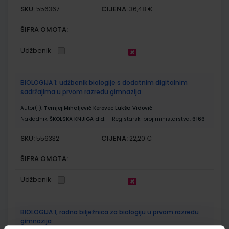
SKU:
CIJENA:
556367
36,48 €
ŠIFRA OMOTA:
Udžbenik
BIOLOGIJA 1; udžbenik biologije s dodatnim digitalnim
sadržajima u prvom razredu gimnazija
Autor(i):
Ternjej Mihaljević Kerovec Lukša Vidović
Nakladnik:
ŠKOLSKA KNJIGA d.d.
Registarski broj ministarstva:
6166
SKU:
CIJENA:
556332
22,20 €
ŠIFRA OMOTA:
Udžbenik
BIOLOGIJA 1; radna bilježnica za biologiju u prvom razredu
gimnazija