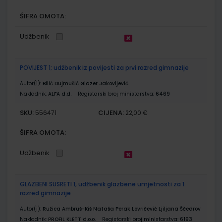
ŠIFRA OMOTA:
Udžbenik
POVIJEST 1; udžbenik iz povijesti za prvi razred gimnazije
Autor(i):
Bilić Dujmušić Glazer Jakovljević
Nakladnik:
ALFA d.d.
Registarski broj ministarstva:
6469
SKU:
CIJENA:
556471
22,00 €
ŠIFRA OMOTA:
Udžbenik
GLAZBENI SUSRETI 1; udžbenik glazbene umjetnosti za 1.
razred gimnazije
Autor(i):
Ružica Ambruš-Kiš Nataša Perak Lovričević Ljiljana Ščedrov
Nakladnik:
PROFIL KLETT d.o.o.
Registarski broj ministarstva:
6193