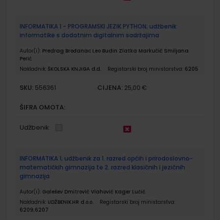
INFORMATIKA 1 - PROGRAMSKI JEZIK PYTHON; udžbenik
informatike s dodatnim digitalnim sadržajima
Autor(i):
Predrag Brođanac Leo Budin Zlatka Markučič Smiljana
Perić
Nakladnik:
ŠKOLSKA KNJIGA d.d.
Registarski broj ministarstva:
6205
SKU:
CIJENA:
556361
25,00 €
ŠIFRA OMOTA:
Udžbenik
INFORMATIKA 1; udžbenik za 1. razred općih i prirodoslovno-
matematičkih gimnazija te 2. razred klasičnih i jezičnih
gimnazija
Autor(i):
Galešev Dmitrović Vlahović Kager Lučić
Nakladnik:
UDŽBENIK.HR d.o.o.
Registarski broj ministarstva:
6209;6207