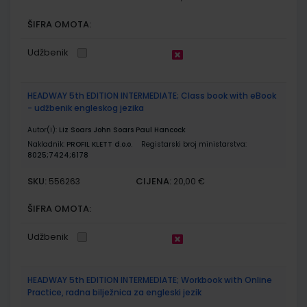
ŠIFRA OMOTA:
Udžbenik
HEADWAY 5th EDITION INTERMEDIATE; Class book with eBook
- udžbenik engleskog jezika
Autor(i):
Liz Soars John Soars Paul Hancock
Nakladnik:
PROFIL KLETT d.o.o.
Registarski broj ministarstva:
8025;7424;6178
SKU:
CIJENA:
556263
20,00 €
ŠIFRA OMOTA:
Udžbenik
HEADWAY 5th EDITION INTERMEDIATE; Workbook with Online
Practice, radna bilježnica za engleski jezik