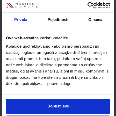
Autor(i):
Damir Bendelja Žaklin Lukša Martina Vidović
Nakladnik:
ŠKOLSKA KNJIGA d.d.
Registarski broj ministarstva:
6166-
DOM
Privola
Pojedinosti
O nama
SKU:
CIJENA:
556333
17,20 €
ŠIFRA OMOTA:
Ova web-stranica koristi kolačiće
Udžbenik
Kolačiće upotrebljavamo kako bismo personalizirali
sadržaj i oglase, omogućili značajke društvenih medija i
analizirali promet. Isto tako, podatke o vašoj upotrebi
FIZIKA 1; udžbenik iz fizike za prvi razred gimnazije
naše web-lokacije dijelimo s partnerima za društvene
Autor(i):
Jakov Labor Jasmina Zelenko Paduan
medije, oglašavanje i analizu, a oni ih mogu kombinirati s
Nakladnik:
ALFA d.d.
Registarski broj ministarstva:
6179
drugim podacima koje ste im pružili ili koje su prikupili
dok ste upotrebljavali njihove usluge.
SKU:
CIJENA:
556334
22,00 €
ŠIFRA OMOTA:
Udžbenik
Dopusti sve