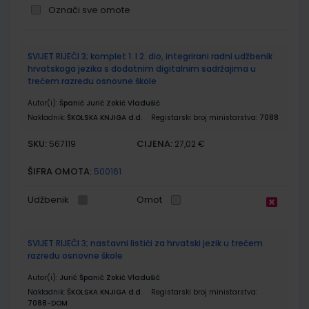
Označi sve omote
Grupirani
SVIJET RIJEČI 3; komplet 1. I 2. dio, integrirani radni udžbenik
proizvodi
hrvatskoga jezika s dodatnim digitalnim sadržajima u
trećem razredu osnovne škole
Autor(i):
Španić Jurić Zokić Vladušić
Nakladnik:
ŠKOLSKA KNJIGA d.d.
Registarski broj ministarstva:
7088
SKU:
CIJENA:
567119
27,02 €
ŠIFRA OMOTA:
500161
Udžbenik
Omot
SVIJET RIJEČI 3; nastavni listići za hrvatski jezik u trećem
razredu osnovne škole
Autor(i):
Jurić Španić Zokić Vladušić
Nakladnik:
ŠKOLSKA KNJIGA d.d.
Registarski broj ministarstva:
7088-DOM