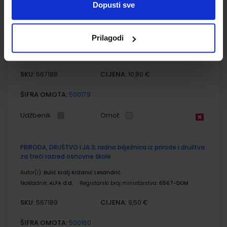
Dopusti sve
PRIRODA, DRUŠTVO I JA 3; radni udžbenik iz prirode i društva
za treći razred osnovne škole
Prilagodi
Autor(i):
Mila Bulić Gordana Kralj Lidija Križanić Marija Lesandrić
Nakladnik:
ALFA d.d.
Registarski broj ministarstva:
6567
SKU:
CIJENA:
567188
10,80 €
ŠIFRA OMOTA:
500179
Udžbenik
Omot
PRIRODA, DRUŠTVO I JA 3; radna bilježnica iz prirode i društva
za treći razred osnovne škole
Autor(i):
Bulić Kralj Križanić Lesandrić
Nakladnik:
ALFA d.d.
Registarski broj ministarstva:
6567-DOM
SKU:
CIJENA:
567189
9,50 €
ŠIFRA OMOTA:
500160