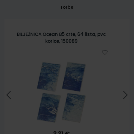
Torbe
BILJEŽNICA City Sketch B5 crte, 64 lista,
pvc korice 150085
3,31 €