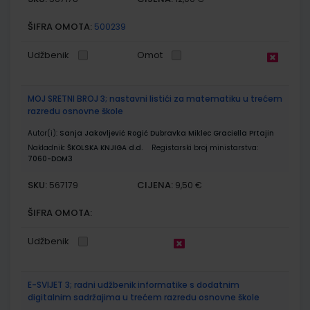
ŠIFRA OMOTA:
500239
Udžbenik
Omot
MOJ SRETNI BROJ 3; nastavni listići za matematiku u trećem
razredu osnovne škole
Autor(i):
Sanja Jakovljević Rogić Dubravka Miklec Graciella Prtajin
Nakladnik:
ŠKOLSKA KNJIGA d.d.
Registarski broj ministarstva:
7060-DOM3
SKU:
CIJENA:
567179
9,50 €
ŠIFRA OMOTA:
Udžbenik
E-SVIJET 3; radni udžbenik informatike s dodatnim
digitalnim sadržajima u trećem razredu osnovne škole