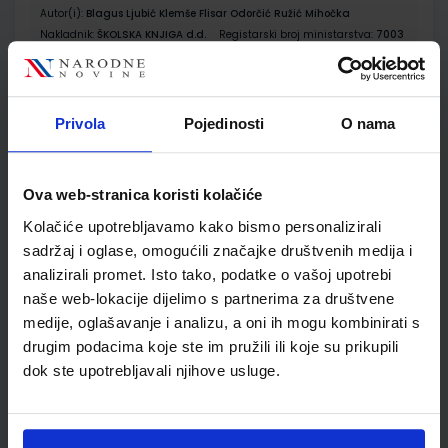
Autor(i):
Blagus Ljubić Klemše Flisar Odorčić Ružić Mihočka
Nakladnik:
ŠKOLSKA KNJIGA d.d.
Registarski broj ministarstva:
7003
SKU:
CIJENA:
567184
10,80 €
ŠIFRA OMOTA:
500239
Privola
Pojedinosti
O nama
Udžbenik
Omot
Ova web-stranica koristi kolačiće
E-SVIJET 3; radna bilježnica informatike u trećem razredu
Kolačiće upotrebljavamo kako bismo personalizirali
osnovne škole
sadržaj i oglase, omogućili značajke društvenih medija i
Autor(i):
Josipa Blagus Marijana Šundov Ana Budojević
analizirali promet. Isto tako, podatke o vašoj upotrebi
Nakladnik:
ŠKOLSKA KNJIGA d.d.
Registarski broj ministarstva:
naše web-lokacije dijelimo s partnerima za društvene
7003-DOM
medije, oglašavanje i analizu, a oni ih mogu kombinirati s
SKU:
CIJENA:
567185
11,50 €
drugim podacima koje ste im pružili ili koje su prikupili
dok ste upotrebljavali njihove usluge.
ŠIFRA OMOTA:
500744
Udžbenik
Omot