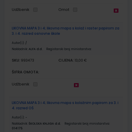
Udžbenik
Omot
LIKOVNA MAPA 3 i 4; likovna mapa s kolaž i raster papirom za
3. i 4. razred osnovne škole
Autor(i):
/
Nakladnik:
ALFA d.d.
Registarski broj ministarstva:
SKU:
CIJENA:
993473
13,00 €
ŠIFRA OMOTA:
Udžbenik
LIKOVNA MAPA 3 i 4; likovna mapa s kolažnim papirom za 3. i
4. razred OŠ
Autor(i):
-
Nakladnik:
ŠKOLSKA KNJIGA d.d.
Registarski broj ministarstva:
014175