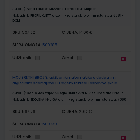
Autor(i):
Nina Lauder Suzzane Torres Paul Shipton
Nakladnik:
PROFIL KLETT d.o.o.
Registarski broj ministarstva:
6781-
DOM
SKU:
CIJENA:
567132
14,00 €
ŠIFRA OMOTA:
500285
Udžbenik
Omot
MOJ SRETNI BROJ 3; udžbenik matematike s dodatnim
digitalnim sadržajima u trećem razredu osnovne škole
Autor(i):
Sanja Jakovljević Rogić Dubravka Miklec Graciella Prtajin
Nakladnik:
ŠKOLSKA KNJIGA d.d.
Registarski broj ministarstva:
7060
SKU:
CIJENA:
567176
21,62 €
ŠIFRA OMOTA:
500239
Udžbenik
Omot