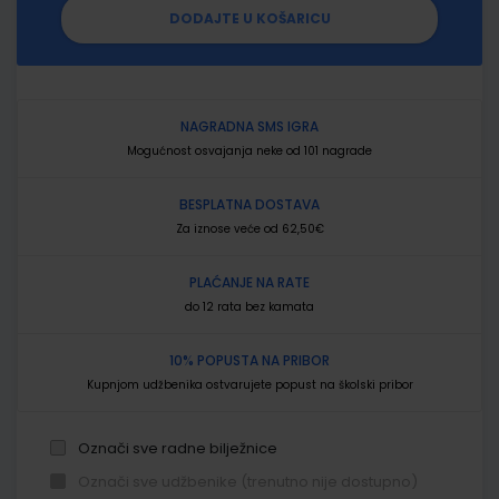
DODAJTE U KOŠARICU
NAGRADNA SMS IGRA
Mogućnost osvajanja neke od 101 nagrade
BESPLATNA DOSTAVA
Za iznose veće od 62,50€
PLAĆANJE NA RATE
do 12 rata bez kamata
10% POPUSTA NA PRIBOR
Kupnjom udžbenika ostvarujete popust na školski pribor
Označi sve radne bilježnice
Označi sve udžbenike (trenutno nije dostupno)