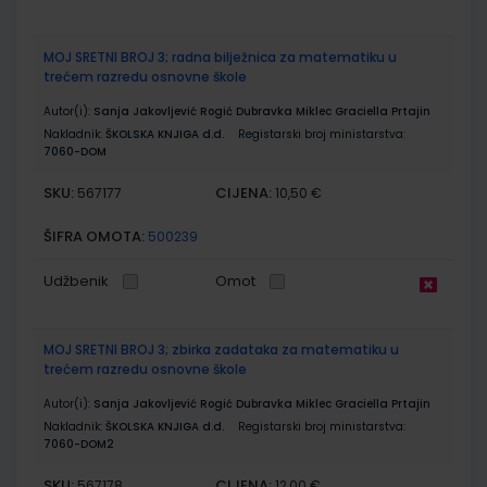
MOJ SRETNI BROJ 3; radna bilježnica za matematiku u
trećem razredu osnovne škole
Autor(i):
Sanja Jakovljević Rogić Dubravka Miklec Graciella Prtajin
Nakladnik:
ŠKOLSKA KNJIGA d.d.
Registarski broj ministarstva:
7060-DOM
SKU:
CIJENA:
567177
10,50 €
ŠIFRA OMOTA:
500239
Udžbenik
Omot
MOJ SRETNI BROJ 3; zbirka zadataka za matematiku u
trećem razredu osnovne škole
Autor(i):
Sanja Jakovljević Rogić Dubravka Miklec Graciella Prtajin
Nakladnik:
ŠKOLSKA KNJIGA d.d.
Registarski broj ministarstva:
7060-DOM2
SKU:
CIJENA:
567178
12,00 €