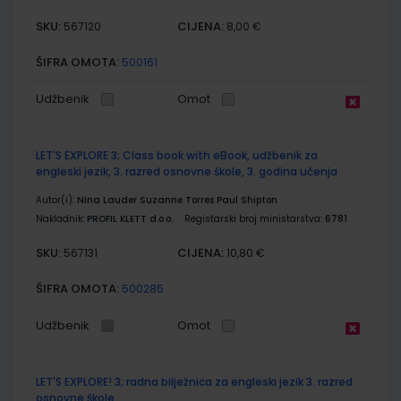
SKU:
CIJENA:
567120
8,00 €
ŠIFRA OMOTA:
500161
Udžbenik
Omot
LET'S EXPLORE 3; Class book with eBook, udžbenik za
engleski jezik, 3. razred osnovne škole, 3. godina učenja
Autor(i):
Nina Lauder Suzanne Torres Paul Shipton
Nakladnik:
PROFIL KLETT d.o.o.
Registarski broj ministarstva:
6781
SKU:
CIJENA:
567131
10,80 €
ŠIFRA OMOTA:
500285
Udžbenik
Omot
LET'S EXPLORE! 3; radna bilježnica za engleski jezik 3. razred
osnovne škole