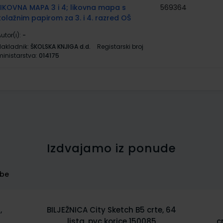
LIKOVNA MAPA 3 i 4; likovna mapa s
569364
kolažnim papirom za 3. i 4. razred OŠ
utor(i):
-
Nakladnik:
ŠKOLSKA KNJIGA d.d.
Registarski broj
ministarstva:
014175
Izdvajamo iz ponude
rbe
4
Bilježnica spiralna diktando 17x24
cm,tvrdi uvez, 120 listova, 70 gr papir