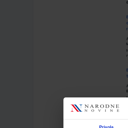
A
A
Privola