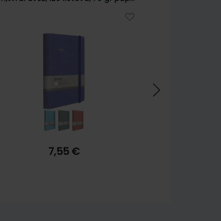
lagani papir 5328
4,99 €