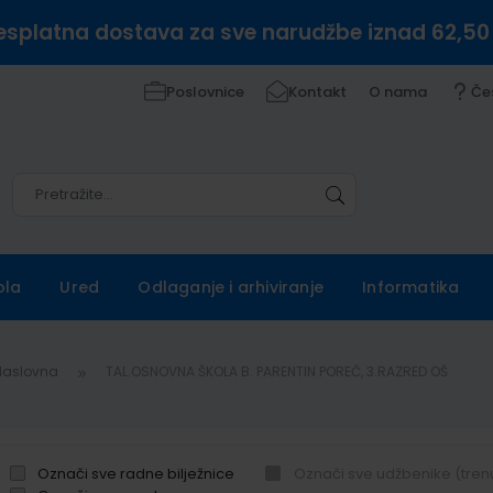
esplatna dostava za sve narudžbe iznad 62,50
Poslovnice
Kontakt
O nama
Če
Pretražite
Pretražite
ola
Ured
Odlaganje i arhiviranje
Informatika
Naslovna
TAL.OSNOVNA ŠKOLA B. PARENTIN POREČ, 3.RAZRED OŠ
Označi sve radne bilježnice
Označi sve udžbenike (tren