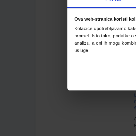
A
Ova web-stranica koristi kol
Kolačiće upotrebljavamo kako 
promet. Isto tako, podatke o 
analizu, a oni ih mogu kombini
usluge.
A
A