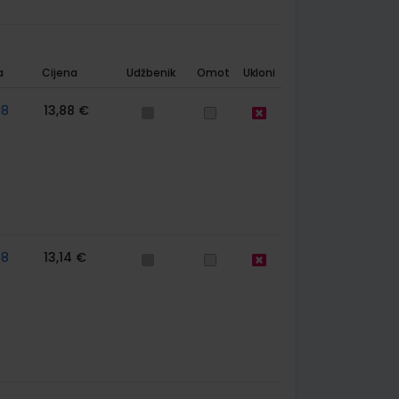
a
Cijena
Udžbenik
Omot
Ukloni
58
13,88 €
58
13,14 €