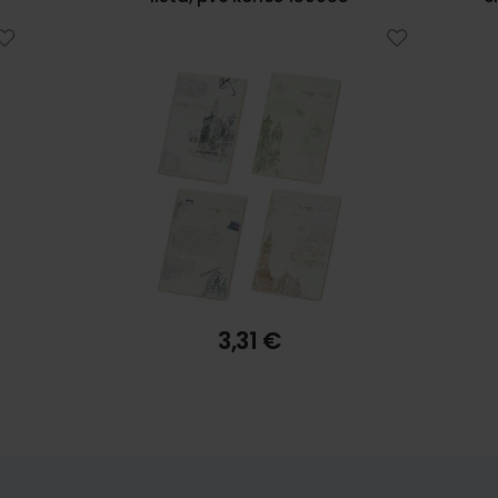
5902
7,55 €