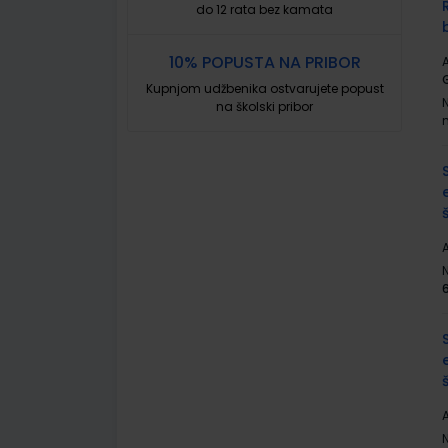
do 12 rata bez kamata
10% POPUSTA NA PRIBOR
A
Kupnjom udžbenika ostvarujete popust
na školski pribor
A
A