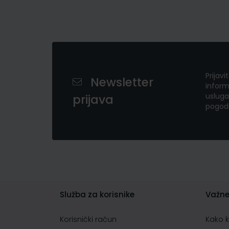
Prijavi
Newsletter
inform
usluga
prijava
pogod
Služba za korisnike
Važne
Korisnički račun
Kako 