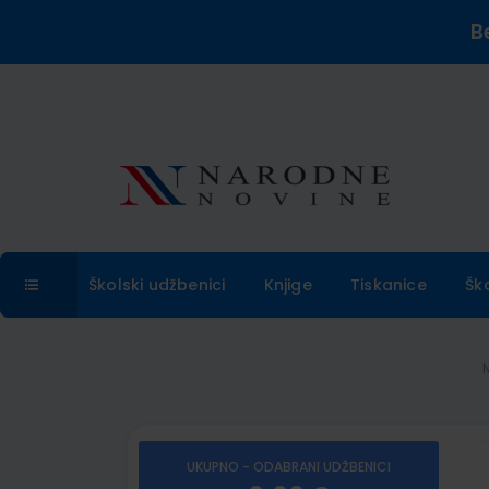
B
Školski udžbenici
Knjige
Tiskanice
Šk
UKUPNO - ODABRANI UDŽBENICI