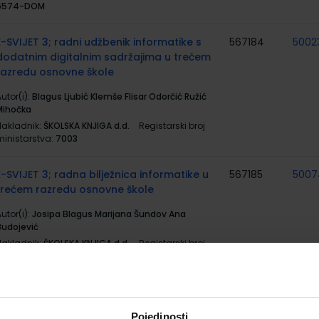
6574-DOM
E-SVIJET 3; radni udžbenik informatike s
567184
5002
dodatnim digitalnim sadržajima u trećem
razredu osnovne škole
utor(i):
Blagus Ljubić Klemše Flisar Odorčić Ružić
Mihočka
Nakladnik:
ŠKOLSKA KNJIGA d.d.
Registarski broj
ministarstva:
7003
E-SVIJET 3; radna bilježnica informatike u
567185
5007
trećem razredu osnovne škole
utor(i):
Josipa Blagus Marijana Šundov Ana
Budojević
Nakladnik:
ŠKOLSKA KNJIGA d.d.
Registarski broj
ministarstva:
7003-DOM
U LJUBAVI I POMIRENJU; udžbenik za
567202
5001
katolički vjeronauk trećega razreda
Pojedinosti