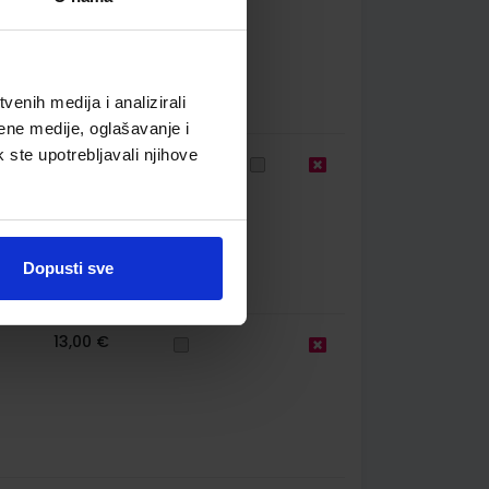
enih medija i analizirali
ene medije, oglašavanje i
k ste upotrebljavali njihove
56
8,71 €
Dopusti sve
13,00 €