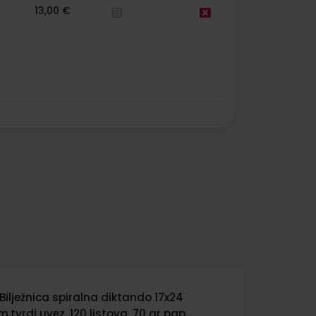
13,00 €
BILJEŽNICA spiralna A4 diktando XL
BILJEŽNICA s
Notes, tvrdi uvez, 80 listova, ultra
tvrdi uvez, 