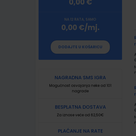
0,00 €
NA 12 RATA, SAMO
0,00 €/mj.
G
p
DODAJTE U KOŠARICU
A
NAGRADNA SMS IGRA
Mogućnost osvajanja neke od 101
nagrade
A
BESPLATNA DOSTAVA
Za iznose veće od 62,50€
PLAĆANJE NA RATE