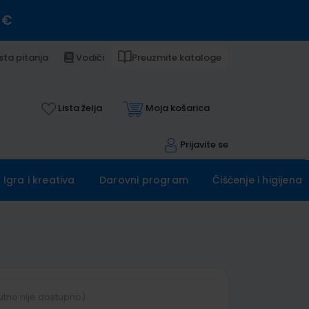
 €
sta pitanja
Vodiči
Preuzmite kataloge
Lista želja
Moja košarica
Prijavite se
Igra i kreativa
Darovni program
Čišćenje i higijena
utno nije dostupno)