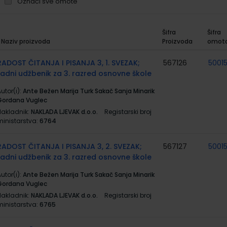
Označi sve omote
Šifra
Šifra
Naziv proizvoda
Proizvoda
omot
rupirani
roizvodi
RADOST ČITANJA I PISANJA 3, 1. SVEZAK;
567126
5001
radni udžbenik za 3. razred osnovne škole
utor(i):
Ante Bežen Marija Turk Sakač Sanja Minarik
Gordana Vuglec
Nakladnik:
NAKLADA LJEVAK d.o.o.
Registarski broj
ministarstva:
6764
RADOST ČITANJA I PISANJA 3, 2. SVEZAK;
567127
5001
radni udžbenik za 3. razred osnovne škole
utor(i):
Ante Bežen Marija Turk Sakač Sanja Minarik
Gordana Vuglec
Nakladnik:
NAKLADA LJEVAK d.o.o.
Registarski broj
ministarstva:
6765