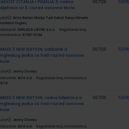
RADOST ČITANJA I PISANJA 3; radna
567128
5001
bilježnica za 3. razred osnovne škole
utor(i):
Ante Bežen Marija Turk Sakač Sanja Minarik
Gordana Vuglec
Nakladnik:
NAKLADA LJEVAK d.o.o.
Registarski broj
ministarstva:
6765-DOM
SMILES 3 NEW EDITION; udžbenik iz
567129
5001
engleskog jezika za treći razred osnovne
škole
utor(i):
Jenny Dooley
Nakladnik:
ALFA d.d.
Registarski broj ministarstva:
6574
SMILES 3 NEW EDITION; radna bilježnica iz
567130
5001
engleskog jezika za treći razred osnovne
škole
utor(i):
Jenny Dooley
Nakladnik:
ALFA d.d.
Registarski broj ministarstva: