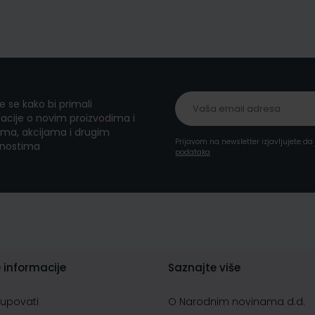
te se kako bi primali
acije o novim proizvodima i
ma, akcijama i drugim
Prijavom na newsletter izjavljujete d
nostima
podataka
 informacije
Saznajte više
kupovati
O Narodnim novinama d.d.