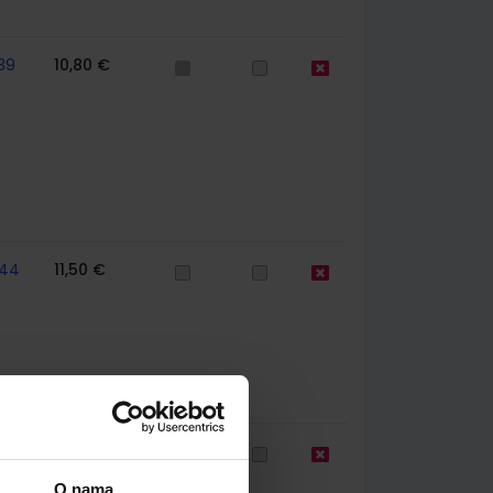
39
10,80 €
44
11,50 €
56
10,80 €
O nama