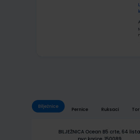
A
Bilježnice
Pernice
Ruksaci
To
rte, 64 lista,
BILJEŽNICA City Sketch B5 crte, 6
50089
lista, pvc korice 150085