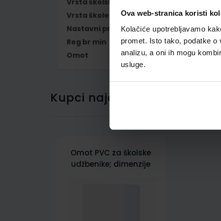
Vrsta školske knjige
UDŽBENIK
Ova web-stranica koristi kol
Vrsta škole
1 OSNOVNA
Nastavni predmet
HRVATSKI JEZIK
Kolačiće upotrebljavamo kako 
promet. Isto tako, podatke o 
Reg br min
6765
analizu, a oni ih mogu kombini
Omot
500158
usluge.
Kupci najčešće biraju..
Omot PVC za školske
udžbenike; dimenzije
433x277; tip 158