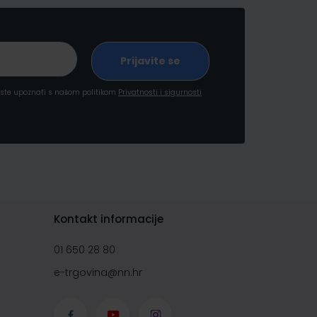
a ste upoznati s našom politikom
Privatnosti i sigurnosti
Kontakt informacije
01 650 28 80
e-trgovina@nn.hr