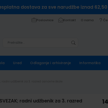
esplatna dostava za sve narudžbe iznad 62,50
Poslovnice
Kontakt
O nama
Če
Pretražite
Pretražite
ola
Ured
Odlaganje i arhiviranje
Informatika
; radni udžbenik za 3. razred osnovne škole
SVEZAK; radni udžbenik za 3. razred
1