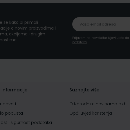
te se kako bi primali
acije o novim proizvodima i
ma, akcijama i drugim
Prijavom na newsletter izjavljujete d
nostima
podataka
 informacije
Saznajte više
kupovati
O Narodnim novinama d.d.
do popusta
Opći uvjeti korištenja
nost i sigurnost podataka