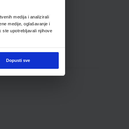
enih medija i analizirali
ene medije, oglašavanje i
k ste upotrebljavali njihove
Dopusti sve