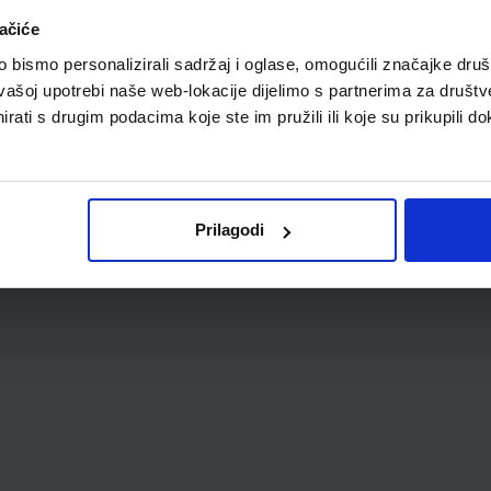
ačiće
bismo personalizirali sadržaj i oglase, omogućili značajke društv
vašoj upotrebi naše web-lokacije dijelimo s partnerima za društv
rati s drugim podacima koje ste im pružili ili koje su prikupili do
Prilagodi