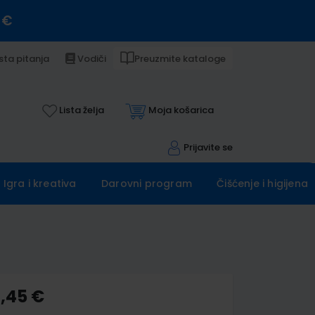
 €
sta pitanja
Vodiči
Preuzmite kataloge
Lista želja
Moja košarica
Prijavite se
Igra i kreativa
Darovni program
Čišćenje i higijena
4,45 €