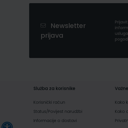
Prijavi
Newsletter
inform
usluga
prijava
pogod
Služba za korisnike
Važne
Korisnički račun
Kako 
Status/Povijest narudžbi
Kako 
Informacije o dostavi
Privat