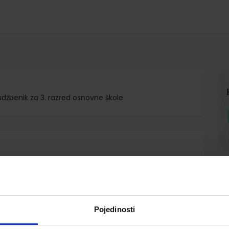
udžbenik za 3. razred osnovne škole
d.o.o.
ja Turk Sakač Sanja Minarik Gordana Vuglec
Pojedinosti