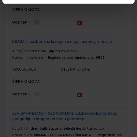
ŠIFRA OMOTA:
Udžbenik
KEMIJA 2; udžbenik iz kemije za drugi razred gimnazije
Autor(i):
Zora Popović Ljiljana Kovačević
Nakladnik:
ALFA d.d.
Registarski broj ministarstva:
6508
SKU:
CIJENA:
567666
21,00 €
ŠIFRA OMOTA:
Udžbenik
ZEMLJA NA DLANU - GEOGRAFIJA 2; udžbenički komplet za
geografiju u drugom razredu gimnazije
Autor(i):
Andrea Dalić Suzana Nebeski Hostić Ružica Vuk
Nakladnik:
MERIDIJANI OBRT ZA IZDAVAČKU DJELAT.
Registarski broj