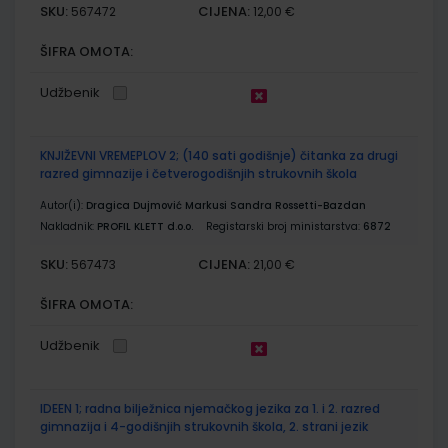
SKU:
CIJENA:
567472
12,00 €
ŠIFRA OMOTA:
Udžbenik
KNJIŽEVNI VREMEPLOV 2; (140 sati godišnje) čitanka za drugi
razred gimnazije i četverogodišnjih strukovnih škola
Autor(i):
Dragica Dujmović Markusi Sandra Rossetti-Bazdan
Nakladnik:
PROFIL KLETT d.o.o.
Registarski broj ministarstva:
6872
SKU:
CIJENA:
567473
21,00 €
ŠIFRA OMOTA:
Udžbenik
IDEEN 1; radna bilježnica njemačkog jezika za 1. i 2. razred
gimnazija i 4-godišnjih strukovnih škola, 2. strani jezik