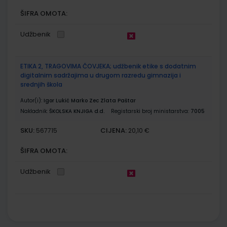
ŠIFRA OMOTA:
Udžbenik
ETIKA 2, TRAGOVIMA ČOVJEKA; udžbenik etike s dodatnim
digitalnim sadržajima u drugom razredu gimnazija i
srednjih škola
Autor(i):
Igor Lukić Marko Zec Zlata Paštar
Nakladnik:
ŠKOLSKA KNJIGA d.d.
Registarski broj ministarstva:
7005
SKU:
CIJENA:
567715
20,10 €
ŠIFRA OMOTA:
Udžbenik