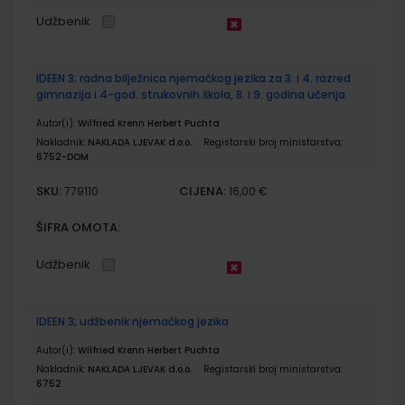
Udžbenik
IDEEN 3; radna bilježnica njemačkog jezika za 3. i 4. razred
gimnazija i 4-god. strukovnih škola, 8. i 9. godina učenja
Autor(i):
Wilfried Krenn Herbert Puchta
Nakladnik:
NAKLADA LJEVAK d.o.o.
Registarski broj ministarstva:
6752-DOM
SKU:
CIJENA:
779110
16,00 €
ŠIFRA OMOTA:
Udžbenik
IDEEN 3; udžbenik njemačkog jezika
Autor(i):
Wilfried Krenn Herbert Puchta
Nakladnik:
NAKLADA LJEVAK d.o.o.
Registarski broj ministarstva:
6752