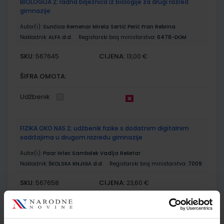
BIOLOGIJA 2; radna bilježnica iz biologije za drugi razred
gimnazije
Autor(i):
Sunčica Remenar Mirela Sertić Perić Fran Rebrina
Nakladnik:
ALFA d.d.
Registarski broj ministarstva:
6478-DOM
SKU:
CIJENA:
567645
13,00 €
ŠIFRA OMOTA:
Udžbenik
FIZIKA OKO NAS 2; udžbenik fizike s dodatnim digitalnim
sadržajima u drugom razredu gimnazije
Autor(i):
Paar Hrlec Sambolek Vadlja Rešetar
Nakladnik:
ŠKOLSKA KNJIGA d.d.
Registarski broj ministarstva:
7009
SKU:
CIJENA:
567658
23,60 €
ŠIFRA OMOTA:
Udžbenik