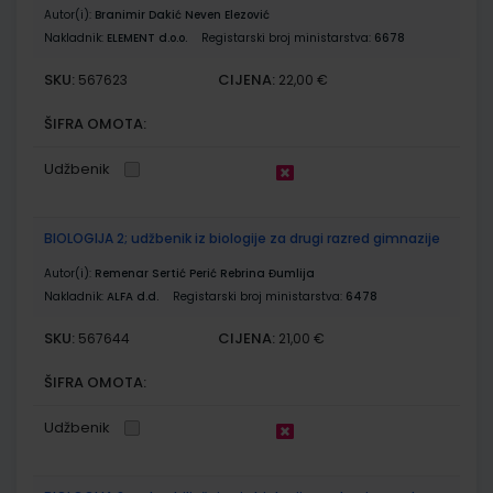
Autor(i):
Branimir Dakić Neven Elezović
Nakladnik:
ELEMENT d.o.o.
Registarski broj ministarstva:
6678
SKU:
CIJENA:
567623
22,00 €
ŠIFRA OMOTA:
Udžbenik
BIOLOGIJA 2; udžbenik iz biologije za drugi razred gimnazije
Autor(i):
Remenar Sertić Perić Rebrina Đumlija
Nakladnik:
ALFA d.d.
Registarski broj ministarstva:
6478
SKU:
CIJENA:
567644
21,00 €
ŠIFRA OMOTA:
Udžbenik