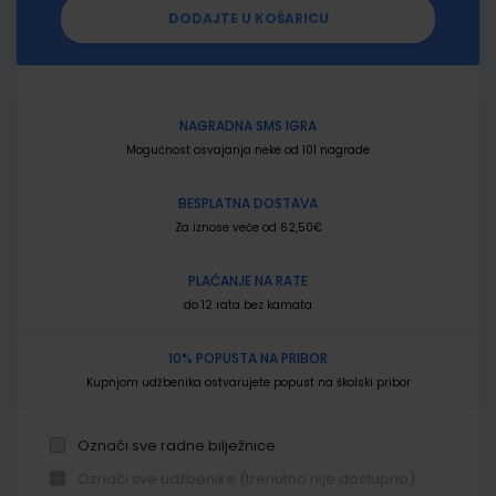
DODAJTE U KOŠARICU
NAGRADNA SMS IGRA
Mogućnost osvajanja neke od 101 nagrade
BESPLATNA DOSTAVA
Za iznose veće od 62,50€
PLAĆANJE NA RATE
do 12 rata bez kamata
10% POPUSTA NA PRIBOR
Kupnjom udžbenika ostvarujete popust na školski pribor
Označi sve radne bilježnice
Označi sve udžbenike (trenutno nije dostupno)