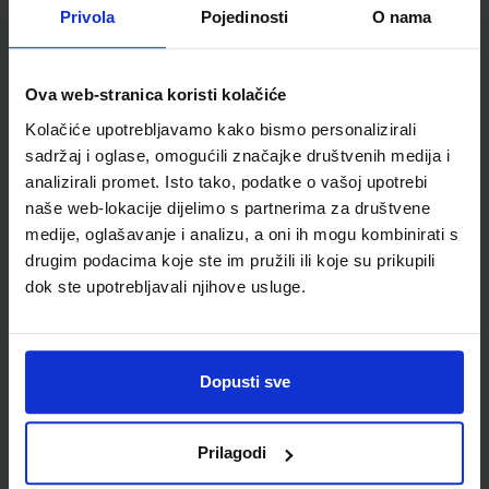
Privola
Pojedinosti
O nama
FIZIKA OKO NAS 2; zbirka zadataka za fiziku u drugom
razredu srednjih škola s četverogodišnjim programom fizike
Ova web-stranica koristi kolačiće
Autor(i):
Paar Hrlec Sambolek Vadlja Rešetar
Kolačiće upotrebljavamo kako bismo personalizirali
Nakladnik:
ŠKOLSKA KNJIGA d.d.
Registarski broj ministarstva:
sadržaj i oglase, omogućili značajke društvenih medija i
7009-DOM
analizirali promet. Isto tako, podatke o vašoj upotrebi
SKU:
CIJENA:
567659
17,20 €
naše web-lokacije dijelimo s partnerima za društvene
medije, oglašavanje i analizu, a oni ih mogu kombinirati s
ŠIFRA OMOTA:
drugim podacima koje ste im pružili ili koje su prikupili
dok ste upotrebljavali njihove usluge.
Udžbenik
KEMIJA 2; zbirka zadataka iz kemije za drugi razred
gimnazije
Dopusti sve
Autor(i):
Popović Kovačević Kristek Krnić
Nakladnik:
ALFA d.d.
Registarski broj ministarstva:
6508-DOM
Prilagodi
SKU:
CIJENA:
567667
13,00 €