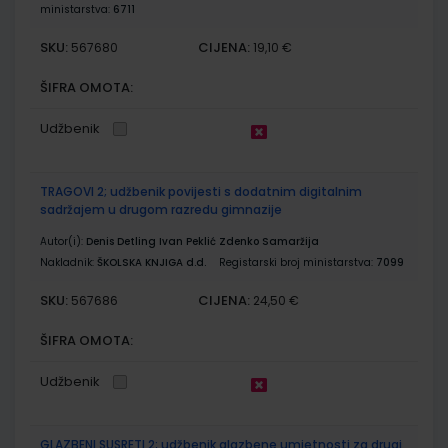
ministarstva:
6711
SKU:
CIJENA:
567680
19,10 €
ŠIFRA OMOTA:
Udžbenik
TRAGOVI 2; udžbenik povijesti s dodatnim digitalnim
sadržajem u drugom razredu gimnazije
Autor(i):
Denis Detling Ivan Peklić Zdenko Samaržija
Nakladnik:
ŠKOLSKA KNJIGA d.d.
Registarski broj ministarstva:
7099
SKU:
CIJENA:
567686
24,50 €
ŠIFRA OMOTA:
Udžbenik
GLAZBENI SUSRETI 2; udžbenik glazbene umjetnosti za drugi