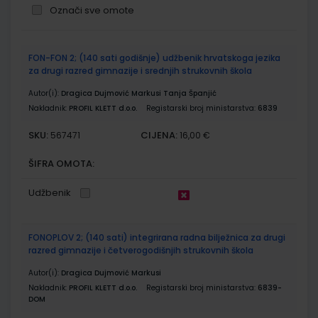
Označi sve omote
Grupirani
FON-FON 2; (140 sati godišnje) udžbenik hrvatskoga jezika
proizvodi
za drugi razred gimnazije i srednjih strukovnih škola
Autor(i):
Dragica Dujmović Markusi Tanja Španjić
Nakladnik:
PROFIL KLETT d.o.o.
Registarski broj ministarstva:
6839
SKU:
CIJENA:
567471
16,00 €
ŠIFRA OMOTA:
Udžbenik
FONOPLOV 2; (140 sati) integrirana radna bilježnica za drugi
razred gimnazije i četverogodišnjih strukovnih škola
Autor(i):
Dragica Dujmović Markusi
Nakladnik:
PROFIL KLETT d.o.o.
Registarski broj ministarstva:
6839-
DOM