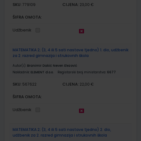
SKU:
CIJENA:
779109
23,00 €
ŠIFRA OMOTA:
Udžbenik
MATEMATIKA 2; (3, 4 ili 5 sati nastave tjedno) 1. dio, udžbenik
za 2. razred gimnazija i strukovnih škola
Autor(i):
Branimir Dakić Neven Elezović
Nakladnik:
ELEMENT d.o.o.
Registarski broj ministarstva:
6677
SKU:
CIJENA:
567622
22,00 €
ŠIFRA OMOTA:
Udžbenik
MATEMATIKA 2; (3, 4 ili 5 sati nastave tjedno) 2. dio,
udžbenik za 2. razred gimnazija i strukovnih škola