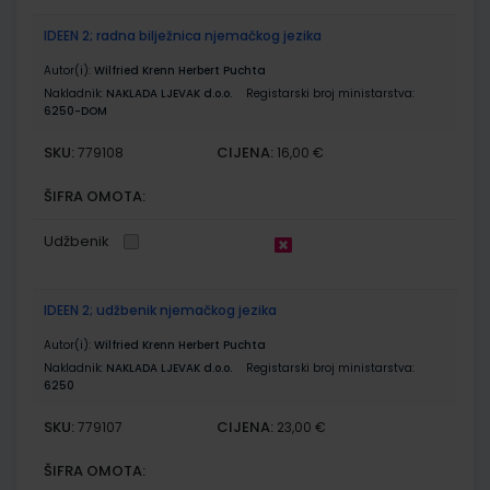
IDEEN 2; radna bilježnica njemačkog jezika
Autor(i):
Wilfried Krenn Herbert Puchta
Nakladnik:
NAKLADA LJEVAK d.o.o.
Registarski broj ministarstva:
6250-DOM
SKU:
CIJENA:
779108
16,00 €
ŠIFRA OMOTA:
Udžbenik
IDEEN 2; udžbenik njemačkog jezika
Autor(i):
Wilfried Krenn Herbert Puchta
Nakladnik:
NAKLADA LJEVAK d.o.o.
Registarski broj ministarstva:
6250
SKU:
CIJENA:
779107
23,00 €
ŠIFRA OMOTA: