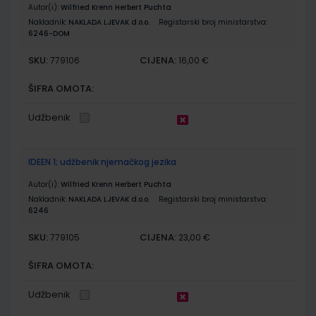
Autor(i):
Wilfried Krenn Herbert Puchta
Nakladnik:
NAKLADA LJEVAK d.o.o.
Registarski broj ministarstva:
6246-DOM
SKU:
CIJENA:
779106
16,00 €
ŠIFRA OMOTA:
Udžbenik
IDEEN 1; udžbenik njemačkog jezika
Autor(i):
Wilfried Krenn Herbert Puchta
Nakladnik:
NAKLADA LJEVAK d.o.o.
Registarski broj ministarstva:
6246
SKU:
CIJENA:
779105
23,00 €
ŠIFRA OMOTA:
Udžbenik