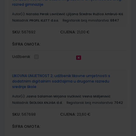
razred gimnazije
Autor(i):
Nataša Perak Lovričević Ljiljana Ščedrov Ružica Ambruš-Kiš
Nakladnik:
PROFIL KLETT d.o.o.
Registarski broj ministarstva:
6847
SKU:
CIJENA:
567692
21,00 €
ŠIFRA OMOTA:
Udžbenik
LIKOVNA UMJETNOST 2; udžbenik likovne umjetnosti s
dodatnim digitalnim sadržajima u drugome razredu
srednje škole
Autor(i):
Jasna Salamon Mirjana Vučković Vesna Mišljenović
Nakladnik:
ŠKOLSKA KNJIGA d.d.
Registarski broj ministarstva:
7042
SKU:
CIJENA:
567698
23,60 €
ŠIFRA OMOTA: