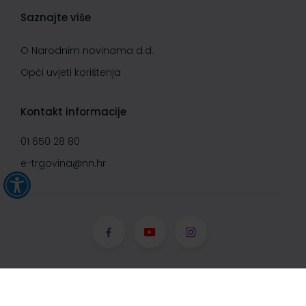
Saznajte više
O Narodnim novinama d.d.
Opći uvjeti korištenja
Kontakt informacije
01 650 28 80
e-trgovina@nn.hr