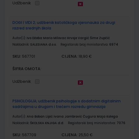
Udžbenik
DOĐI I VIDI 2; udžbenik katoličkoga vjeronauka za drugi
razred srednjih škola
Autor(i):
Ivo Džeba Mario Milovac Hrvoje Vargić Šime Zupčić
Nakladnik:
SALESIANA d.o.o.
Registarski broj ministarstva:
6974
SKU:
CIJENA:
567701
18,90 €
ŠIFRA OMOTA:
Udžbenik
PSIHOLOGIJA; udžbenik psihologije s dodatnim digitalnim
sadržajima u drugom i trećem razredu gimnazija
Autor(i):
Ana Boban Lipić Ivana Jambrović Čugura Maja Kolega
Nakladnik:
ŠKOLSKA KNJIGA d.d.
Registarski broj ministarstva:
7076
SKU:
CIJENA:
567709
25,50 €