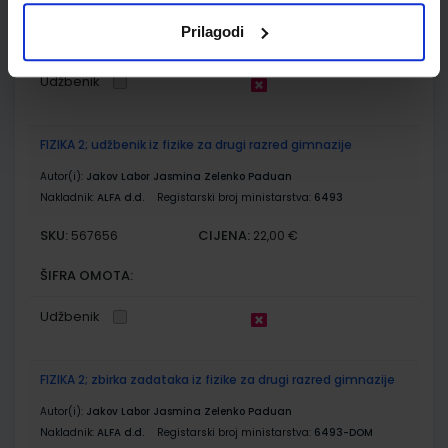
SKU:
CIJENA:
567647
17,50 €
Prilagodi
ŠIFRA OMOTA:
Udžbenik
FIZIKA 2; udžbenik iz fizike za drugi razred gimnazije
Autor(i):
Jakov Labor Jasmina Zelenko Paduan
Nakladnik:
ALFA d.d.
Registarski broj ministarstva:
6493
SKU:
CIJENA:
567656
22,00 €
ŠIFRA OMOTA:
Udžbenik
FIZIKA 2; zbirka zadataka iz fizike za drugi razred gimnazije
Autor(i):
Jakov Labor Jasmina Zelenko Paduan
Nakladnik:
ALFA d.d.
Registarski broj ministarstva:
6493-DOM