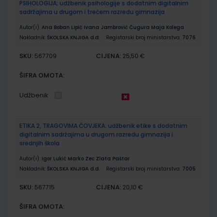
PSIHOLOGIJA; udžbenik psihologije s dodatnim digitalnim
sadržajima u drugom i trećem razredu gimnazija
Autor(i):
Ana Boban Lipić Ivana Jambrović Čugura Maja Kolega
Nakladnik:
ŠKOLSKA KNJIGA d.d.
Registarski broj ministarstva:
7076
SKU:
CIJENA:
567709
25,50 €
ŠIFRA OMOTA:
Udžbenik
ETIKA 2, TRAGOVIMA ČOVJEKA; udžbenik etike s dodatnim
digitalnim sadržajima u drugom razredu gimnazija i
srednjih škola
Autor(i):
Igor Lukić Marko Zec Zlata Paštar
Nakladnik:
ŠKOLSKA KNJIGA d.d.
Registarski broj ministarstva:
7005
SKU:
CIJENA:
567715
20,10 €
ŠIFRA OMOTA: