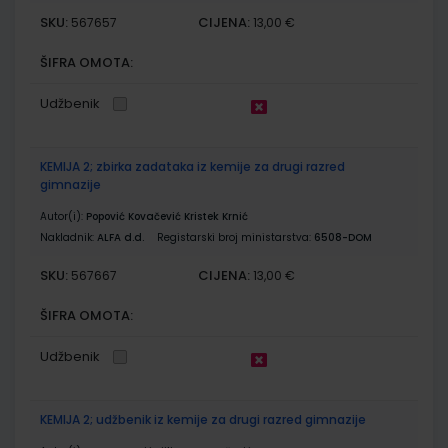
SKU:
CIJENA:
567657
13,00 €
ŠIFRA OMOTA:
Udžbenik
KEMIJA 2; zbirka zadataka iz kemije za drugi razred
gimnazije
Autor(i):
Popović Kovačević Kristek Krnić
Nakladnik:
ALFA d.d.
Registarski broj ministarstva:
6508-DOM
SKU:
CIJENA:
567667
13,00 €
ŠIFRA OMOTA:
Udžbenik
KEMIJA 2; udžbenik iz kemije za drugi razred gimnazije