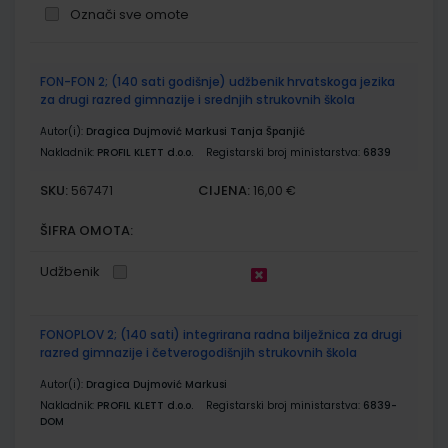
Označi sve omote
Grupirani
FON-FON 2; (140 sati godišnje) udžbenik hrvatskoga jezika
proizvodi
za drugi razred gimnazije i srednjih strukovnih škola
Autor(i):
Dragica Dujmović Markusi Tanja Španjić
Nakladnik:
PROFIL KLETT d.o.o.
Registarski broj ministarstva:
6839
SKU:
CIJENA:
567471
16,00 €
ŠIFRA OMOTA:
Udžbenik
FONOPLOV 2; (140 sati) integrirana radna bilježnica za drugi
razred gimnazije i četverogodišnjih strukovnih škola
Autor(i):
Dragica Dujmović Markusi
Nakladnik:
PROFIL KLETT d.o.o.
Registarski broj ministarstva:
6839-
DOM