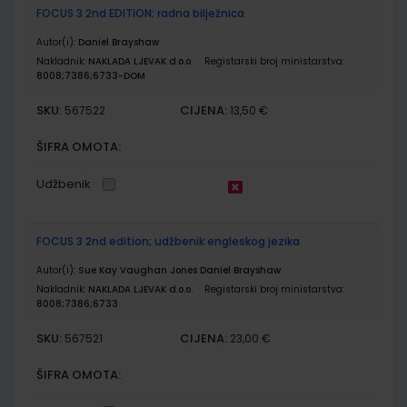
FOCUS 3 2nd EDITION; radna bilježnica
Autor(i):
Daniel Brayshaw
Nakladnik:
NAKLADA LJEVAK d.o.o.
Registarski broj ministarstva:
8008;7386;6733-DOM
SKU:
CIJENA:
567522
13,50 €
ŠIFRA OMOTA:
Udžbenik
FOCUS 3 2nd edition; udžbenik engleskog jezika
Autor(i):
Sue Kay Vaughan Jones Daniel Brayshaw
Nakladnik:
NAKLADA LJEVAK d.o.o.
Registarski broj ministarstva:
8008;7386;6733
SKU:
CIJENA:
567521
23,00 €
ŠIFRA OMOTA: