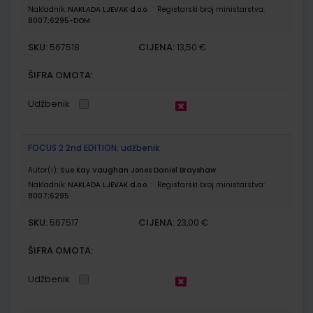
Nakladnik:
NAKLADA LJEVAK d.o.o.
Registarski broj ministarstva:
8007;6295-DOM
SKU:
CIJENA:
567518
13,50 €
ŠIFRA OMOTA:
Udžbenik
FOCUS 2 2nd EDITION; udžbenik
Autor(i):
Sue Kay Vaughan Jones Daniel Brayshaw
Nakladnik:
NAKLADA LJEVAK d.o.o.
Registarski broj ministarstva:
8007;6295
SKU:
CIJENA:
567517
23,00 €
ŠIFRA OMOTA:
Udžbenik