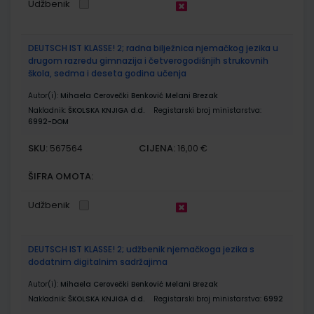
Udžbenik
DEUTSCH IST KLASSE! 2; radna bilježnica njemačkog jezika u
drugom razredu gimnazija i četverogodišnjih strukovnih
škola, sedma i deseta godina učenja
Autor(i):
Mihaela Cerovečki Benković Melani Brezak
Nakladnik:
ŠKOLSKA KNJIGA d.d.
Registarski broj ministarstva:
6992-DOM
SKU:
CIJENA:
567564
16,00 €
ŠIFRA OMOTA:
Udžbenik
DEUTSCH IST KLASSE! 2; udžbenik njemačkoga jezika s
dodatnim digitalnim sadržajima
Autor(i):
Mihaela Cerovečki Benković Melani Brezak
Nakladnik:
ŠKOLSKA KNJIGA d.d.
Registarski broj ministarstva:
6992