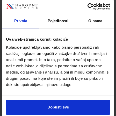
Udžbenik
Privola
Pojedinosti
O nama
BIOLOGIJA 2; udžbenik iz Biologije za 2. razred gimnazije
Autor(i):
Vedran Balta Danijel Škrtić
Nakladnik:
PROFIL KLETT d.o.o.
Registarski broj ministarstva:
6812
Ova web-stranica koristi kolačiće
SKU:
CIJENA:
567646
19,50 €
Kolačiće upotrebljavamo kako bismo personalizirali
sadržaj i oglase, omogućili značajke društvenih medija i
ŠIFRA OMOTA:
analizirali promet. Isto tako, podatke o vašoj upotrebi
naše web-lokacije dijelimo s partnerima za društvene
Udžbenik
medije, oglašavanje i analizu, a oni ih mogu kombinirati s
drugim podacima koje ste im pružili ili koje su prikupili
BIOLOGIJA 2; radna bilježnica iz biologije za drugi razred
dok ste upotrebljavali njihove usluge.
gimnazije
Autor(i):
Ana Kodžoman Stanojević
Nakladnik:
PROFIL KLETT d.o.o.
Registarski broj ministarstva:
6812-
DOM
Dopusti sve