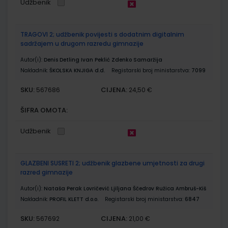
Udžbenik
TRAGOVI 2; udžbenik povijesti s dodatnim digitalnim
sadržajem u drugom razredu gimnazije
Autor(i):
Denis Detling Ivan Peklić Zdenko Samaržija
Nakladnik:
ŠKOLSKA KNJIGA d.d.
Registarski broj ministarstva:
7099
SKU:
CIJENA:
567686
24,50 €
ŠIFRA OMOTA:
Udžbenik
GLAZBENI SUSRETI 2; udžbenik glazbene umjetnosti za drugi
razred gimnazije
Autor(i):
Nataša Perak Lovričević Ljiljana Ščedrov Ružica Ambruš-Kiš
Nakladnik:
PROFIL KLETT d.o.o.
Registarski broj ministarstva:
6847
SKU:
CIJENA:
567692
21,00 €