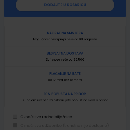
DODAJTE U KOŠARICU
NAGRADNA SMS IGRA
Mogućnost osvajanja neke od 101 nagrade
BESPLATNA DOSTAVA
Za iznose veće od 62,50€
PLAĆANJE NA RATE
do 12 rata bez kamata
10% POPUSTA NA PRIBOR
Kupnjom udžbenika ostvarujete popust na školski pribor
Označi sve radne bilježnice
Označi sve udžbenike (trenutno nije dostupno)