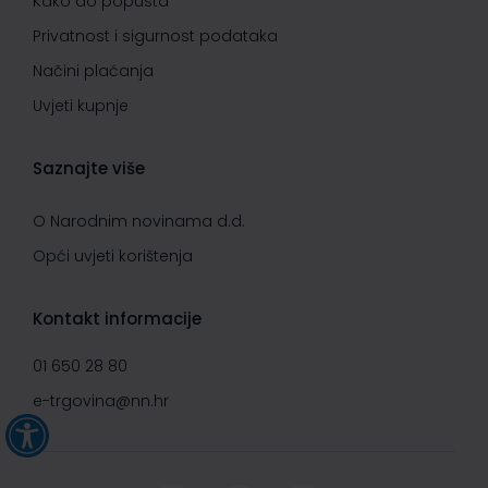
Kako do popusta
Privatnost i sigurnost podataka
Načini plaćanja
Uvjeti kupnje
Saznajte više
O Narodnim novinama d.d.
Opći uvjeti korištenja
Kontakt informacije
01 650 28 80
e-trgovina@nn.hr