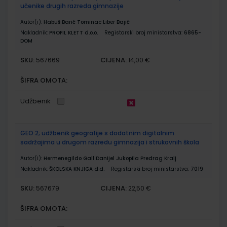
učenike drugih razreda gimnazije
Autor(i):
Habuš Barić Tominac Liber Bajić
Nakladnik:
PROFIL KLETT d.o.o.
Registarski broj ministarstva:
6865-
DOM
SKU:
CIJENA:
567669
14,00 €
ŠIFRA OMOTA:
Udžbenik
GEO 2; udžbenik geografije s dodatnim digitalnim
sadržajima u drugom razredu gimnazija i strukovnih škola
Autor(i):
Hermenegildo Gall Danijel Jukopila Predrag Kralj
Nakladnik:
ŠKOLSKA KNJIGA d.d.
Registarski broj ministarstva:
7019
SKU:
CIJENA:
567679
22,50 €
ŠIFRA OMOTA: