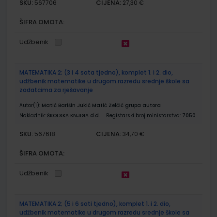
SKU:
CIJENA:
567706
27,30 €
ŠIFRA OMOTA:
Udžbenik
MATEMATIKA 2; (3 i 4 sata tjedno), komplet 1. i 2. dio,
udžbenik matematike u drugom razredu srednje škole sa
zadatcima za rješavanje
Autor(i):
Matić Barišin Jukić Matić Zelčić grupa autora
Nakladnik:
ŠKOLSKA KNJIGA d.d.
Registarski broj ministarstva:
7050
SKU:
CIJENA:
567618
34,70 €
ŠIFRA OMOTA:
Udžbenik
MATEMATIKA 2; (5 i 6 sati tjedno), komplet 1. i 2. dio,
udžbenik matematike u drugom razredu srednje škole sa