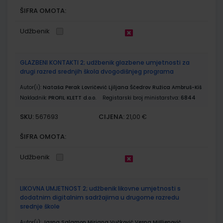
ŠIFRA OMOTA:
Udžbenik
GLAZBENI KONTAKTI 2; udžbenik glazbene umjetnosti za
drugi razred srednjih škola dvogodišnjeg programa
Autor(i):
Nataša Perak Lovričević Ljiljana Ščedrov Ružica Ambruš-Kiš
Nakladnik:
PROFIL KLETT d.o.o.
Registarski broj ministarstva:
6844
SKU:
CIJENA:
567693
21,00 €
ŠIFRA OMOTA:
Udžbenik
LIKOVNA UMJETNOST 2; udžbenik likovne umjetnosti s
dodatnim digitalnim sadržajima u drugome razredu
srednje škole
Autor(i):
Jasna Salamon Mirjana Vučković Vesna Mišljenović