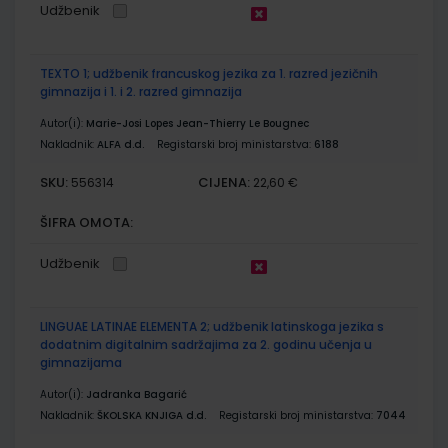
Udžbenik
TEXTO 1; udžbenik francuskog jezika za 1. razred jezičnih
gimnazija i 1. i 2. razred gimnazija
Autor(i):
Marie-Josi Lopes Jean-Thierry Le Bougnec
Nakladnik:
ALFA d.d.
Registarski broj ministarstva:
6188
SKU:
CIJENA:
556314
22,60 €
ŠIFRA OMOTA:
Udžbenik
LINGUAE LATINAE ELEMENTA 2; udžbenik latinskoga jezika s
dodatnim digitalnim sadržajima za 2. godinu učenja u
gimnazijama
Autor(i):
Jadranka Bagarić
Nakladnik:
ŠKOLSKA KNJIGA d.d.
Registarski broj ministarstva:
7044