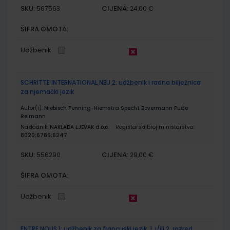
SKU:
CIJENA:
567563
24,00 €
ŠIFRA OMOTA:
Udžbenik
SCHRITTE INTERNATIONAL NEU 2; udžbenik i radna bilježnica
za njemački jezik
Autor(i):
Niebisch Penning-Hiemstra Specht Bovermann Pude
Reimann
Nakladnik:
NAKLADA LJEVAK d.o.o.
Registarski broj ministarstva:
8020;6766;6247
SKU:
CIJENA:
556290
29,00 €
ŠIFRA OMOTA:
Udžbenik
ENTRE NOUS 1; udžbenik za francuski jezik, 1. i/ili 2. razred