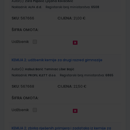
Autor(i):
Zora Popović Ljiljana Kovačević
Nakladnik:
ALFA d.d.
Registarski broj ministarstva:
6508
SKU:
CIJENA:
567666
21,00 €
ŠIFRA OMOTA:
Udžbenik
KEMIJA 2; udžbenik kemije za drugi razred gimnazije
Autor(i):
Habuš Barić Tominac Liber Bajić
Nakladnik:
PROFIL KLETT d.o.o.
Registarski broj ministarstva:
6865
SKU:
CIJENA:
567668
22,50 €
ŠIFRA OMOTA:
Udžbenik
KEMIJA 2; zbirka riješenih primjera i zadataka iz kemije za