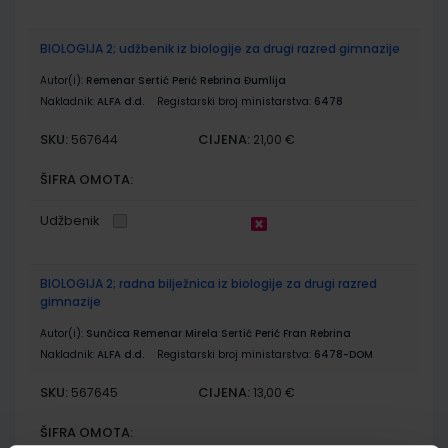
BIOLOGIJA 2; udžbenik iz biologije za drugi razred gimnazije
Autor(i):
Remenar Sertić Perić Rebrina Đumlija
Nakladnik:
ALFA d.d.
Registarski broj ministarstva:
6478
SKU:
CIJENA:
567644
21,00 €
ŠIFRA OMOTA:
Udžbenik
BIOLOGIJA 2; radna bilježnica iz biologije za drugi razred
gimnazije
Autor(i):
Sunčica Remenar Mirela Sertić Perić Fran Rebrina
Nakladnik:
ALFA d.d.
Registarski broj ministarstva:
6478-DOM
SKU:
CIJENA:
567645
13,00 €
ŠIFRA OMOTA: