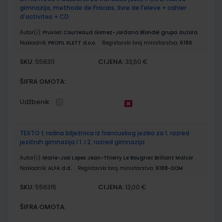
gimnazija, methode de Fracais, livre de l'eleve + cahier
d'activites + CD
Autor(i):
Pruvost Courteaud Gomez-Jordana Blondel grupa autora
Nakladnik:
PROFIL KLETT d.o.o.
Registarski broj ministarstva:
6186
SKU:
CIJENA:
556311
33,50 €
ŠIFRA OMOTA:
Udžbenik
TEXTO 1; radna bilježnica iz francuskog jezika za 1. razred
jezičnih gimnazija i 1. i 2. razred gimnazija
Autor(i):
Marie-Josi Lopes Jean-Thierry Le Bougnec Brillant Malcor
Nakladnik:
ALFA d.d.
Registarski broj ministarstva:
6188-DOM
SKU:
CIJENA:
556315
13,00 €
ŠIFRA OMOTA: