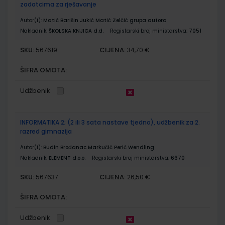
zadatcima za rješavanje
Autor(i):
Matić Barišin Jukić Matić Zelčić grupa autora
Nakladnik:
ŠKOLSKA KNJIGA d.d.
Registarski broj ministarstva:
7051
SKU:
CIJENA:
567619
34,70 €
ŠIFRA OMOTA:
Udžbenik
INFORMATIKA 2; (2 ili 3 sata nastave tjedno), udžbenik za 2.
razred gimnazija
Autor(i):
Budin Brođanac Markučič Perić Wendling
Nakladnik:
ELEMENT d.o.o.
Registarski broj ministarstva:
6670
SKU:
CIJENA:
567637
26,50 €
ŠIFRA OMOTA:
Udžbenik