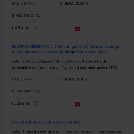
SKU:
CIJENA:
567472
12,00 €
ŠIFRA OMOTA:
Udžbenik
KNJIŽEVNI VREMEPLOV 2; (140 sati godišnje) čitanka za drugi
razred gimnazije i četverogodišnjih strukovnih škola
Autor(i):
Dragica Dujmović Markusi Sandra Rossetti-Bazdan
Nakladnik:
PROFIL KLETT d.o.o.
Registarski broj ministarstva:
6872
SKU:
CIJENA:
567473
21,00 €
ŠIFRA OMOTA:
Udžbenik
FOCUS 2 2nd EDITION; radna bilježnica
Autor(i):
Daniel Brayshaw Dean Russell Anna Osborn Amanda Davies