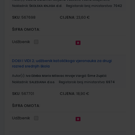
Nakladnik:
ŠKOLSKA KNJIGA d.d.
Registarski broj ministarstva:
7042
SKU:
CIJENA:
567698
23,60 €
ŠIFRA OMOTA:
Udžbenik
DOĐI I VIDI 2; udžbenik katoličkoga vjeronauka za drugi
razred srednjih škola
Autor(i):
Ivo Džeba Mario Milovac Hrvoje Vargić Šime Zupčić
Nakladnik:
SALESIANA d.o.o.
Registarski broj ministarstva:
6974
SKU:
CIJENA:
567701
18,90 €
ŠIFRA OMOTA:
Udžbenik