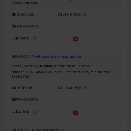
8009;6738-DOM
SKU:
CIJENA:
567520
15,00 €
ŠIFRA OMOTA:
Udžbenik
HIGH NOTE 2; with extra online practice
Autor(i):
Hastings McKinlay Fricker Russell Trapnell
Nakladnik:
NAKLADA LJEVAK d.o.o.
Registarski broj ministarstva:
8009;6738
SKU:
CIJENA:
567519
25,00 €
ŠIFRA OMOTA:
Udžbenik
HIGH NOTE 4; radna bilježnica