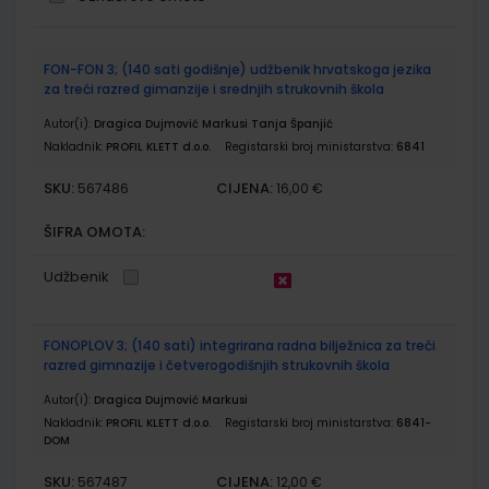
Grupirani
FON-FON 3; (140 sati godišnje) udžbenik hrvatskoga jezika
proizvodi
za treći razred gimanzije i srednjih strukovnih škola
Autor(i):
Dragica Dujmović Markusi Tanja Španjić
Nakladnik:
PROFIL KLETT d.o.o.
Registarski broj ministarstva:
6841
SKU:
CIJENA:
567486
16,00 €
ŠIFRA OMOTA:
Udžbenik
FONOPLOV 3; (140 sati) integrirana radna bilježnica za treći
razred gimnazije i četverogodišnjih strukovnih škola
Autor(i):
Dragica Dujmović Markusi
Nakladnik:
PROFIL KLETT d.o.o.
Registarski broj ministarstva:
6841-
DOM
SKU:
CIJENA:
567487
12,00 €