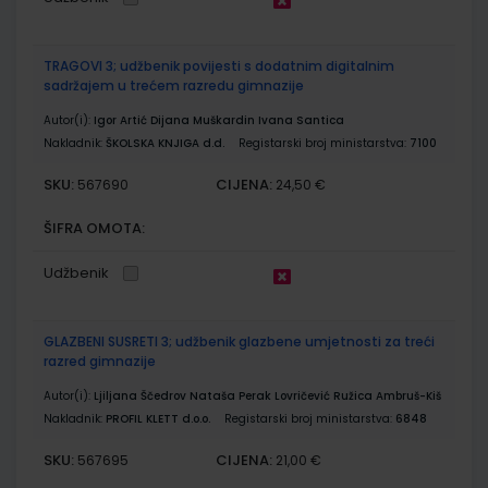
TRAGOVI 3; udžbenik povijesti s dodatnim digitalnim
sadržajem u trećem razredu gimnazije
Autor(i):
Igor Artić Dijana Muškardin Ivana Santica
Nakladnik:
ŠKOLSKA KNJIGA d.d.
Registarski broj ministarstva:
7100
SKU:
CIJENA:
567690
24,50 €
ŠIFRA OMOTA:
Udžbenik
GLAZBENI SUSRETI 3; udžbenik glazbene umjetnosti za treći
razred gimnazije
Autor(i):
Ljiljana Ščedrov Nataša Perak Lovričević Ružica Ambruš-Kiš
Nakladnik:
PROFIL KLETT d.o.o.
Registarski broj ministarstva:
6848
SKU:
CIJENA:
567695
21,00 €