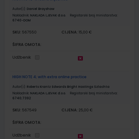
Autor(i):
Daniel Brayshaw
Nakladnik:
NAKLADA LJEVAK d.o.o.
Registarski broj ministarstva:
6740-DOM
SKU:
CIJENA:
567550
15,00 €
ŠIFRA OMOTA:
Udžbenik
HIGH NOTE 4; with extra online practice
Autor(i):
Roberts Krantz Edwards Bright Hastings Szlachta
Nakladnik:
NAKLADA LJEVAK d.o.o.
Registarski broj ministarstva:
6740;7392
SKU:
CIJENA:
567549
25,00 €
ŠIFRA OMOTA:
Udžbenik