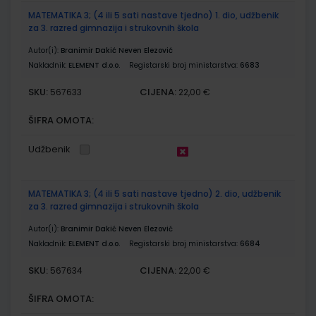
MATEMATIKA 3; (4 ili 5 sati nastave tjedno) 1. dio, udžbenik
za 3. razred gimnazija i strukovnih škola
Autor(i):
Branimir Dakić Neven Elezović
Nakladnik:
ELEMENT d.o.o.
Registarski broj ministarstva:
6683
SKU:
CIJENA:
567633
22,00 €
ŠIFRA OMOTA:
Udžbenik
MATEMATIKA 3; (4 ili 5 sati nastave tjedno) 2. dio, udžbenik
za 3. razred gimnazija i strukovnih škola
Autor(i):
Branimir Dakić Neven Elezović
Nakladnik:
ELEMENT d.o.o.
Registarski broj ministarstva:
6684
SKU:
CIJENA:
567634
22,00 €
ŠIFRA OMOTA: