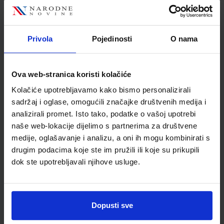
Nakladnik:
ŠKOLSKA KNJIGA d.d.
Registarski broj ministarstva:
6985-DOM
SKU:
CIJENA:
567655
17,20 €
Privola
Pojedinosti
O nama
ŠIFRA OMOTA:
Udžbenik
Ova web-stranica koristi kolačiće
Kolačiće upotrebljavamo kako bismo personalizirali
sadržaj i oglase, omogućili značajke društvenih medija i
FIZIKA 3; udžbenik iz fizike za treći razred gimnazije
analizirali promet. Isto tako, podatke o vašoj upotrebi
Autor(i):
Jakov Labor Jasmina Zelenko Paduan
naše web-lokacije dijelimo s partnerima za društvene
Nakladnik:
ALFA d.d.
Registarski broj ministarstva:
6494
medije, oglašavanje i analizu, a oni ih mogu kombinirati s
drugim podacima koje ste im pružili ili koje su prikupili
SKU:
CIJENA:
567661
22,00 €
dok ste upotrebljavali njihove usluge.
ŠIFRA OMOTA:
Udžbenik
Dopusti sve
FIZIKA 3; zbirka zadataka iz fizike za treći razred gimnazije