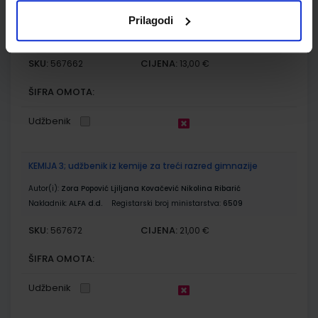
Prilagodi
Autor(i):
Jakov Labor Jasmina Zelenko Paduan
Nakladnik:
ALFA d.d.
Registarski broj ministarstva:
6494-DOM
SKU:
CIJENA:
567662
13,00 €
ŠIFRA OMOTA:
Udžbenik
KEMIJA 3; udžbenik iz kemije za treći razred gimnazije
Autor(i):
Zora Popović Ljiljana Kovačević Nikolina Ribarić
Nakladnik:
ALFA d.d.
Registarski broj ministarstva:
6509
SKU:
CIJENA:
567672
21,00 €
ŠIFRA OMOTA:
Udžbenik