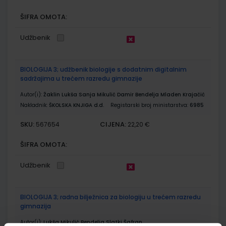
ŠIFRA OMOTA:
Udžbenik
BIOLOGIJA 3; udžbenik biologije s dodatnim digitalnim
sadržajima u trećem razredu gimnazije
Autor(i):
Žaklin Lukša Sanja Mikulić Damir Bendelja Mladen Krajačić
Nakladnik:
ŠKOLSKA KNJIGA d.d.
Registarski broj ministarstva:
6985
SKU:
CIJENA:
567654
22,20 €
ŠIFRA OMOTA:
Udžbenik
BIOLOGIJA 3; radna bilježnica za biologiju u trećem razredu
gimnazija
Autor(i):
Lukša Mikulić Bendelja Slatki Šafran