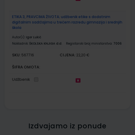
ETIKA 3, PRAVCIMA ŽIVOTA; udžbenik etike s dodatnim
digitalnim sadržajima u trećem razredu gimnazija i srednjih
škola
Autor(i):
Igor Lukić
Nakladnik:
ŠKOLSKA KNJIGA d.d.
Registarski broj ministarstva:
7006
SKU:
CIJENA:
567716
22,20 €
ŠIFRA OMOTA:
Udžbenik
Izdvajamo iz ponude