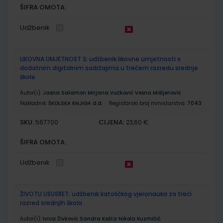
ŠIFRA OMOTA:
Udžbenik
LIKOVNA UMJETNOST 3; udžbenik likovne umjetnosti s
dodatnim digitalnim sadržajima u trećem razredu srednje
škole
Autor(i):
Jasna Salamon Mirjana Vučković Vesna Mišljenović
Nakladnik:
ŠKOLSKA KNJIGA d.d.
Registarski broj ministarstva:
7043
SKU:
CIJENA:
567700
23,60 €
ŠIFRA OMOTA:
Udžbenik
ŽIVOTU USUSRET; udžbenik katoličkog vjeronauka za treći
razred srednjih škola
Autor(i):
Ivica Živković Sandra Košta Nikola Kuzmičić