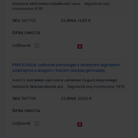
Nakladnik:
KRŠĆANSKA SADAŠNJOST d.o.o.
Registarski broj
ministarstva:
6701
SKU:
CIJENA:
567702
14,65 €
ŠIFRA OMOTA:
Udžbenik
PSIHOLOGIJA; udžbenik psihologije s dodatnim digitalnim
sadržajima u drugom i trećem razredu gimnazija
Autor(i):
Ana Boban Lipić Ivana Jambrović Čugura Maja Kolega
Nakladnik:
ŠKOLSKA KNJIGA d.d.
Registarski broj ministarstva:
7076
SKU:
CIJENA:
567709
25,50 €
ŠIFRA OMOTA:
Udžbenik