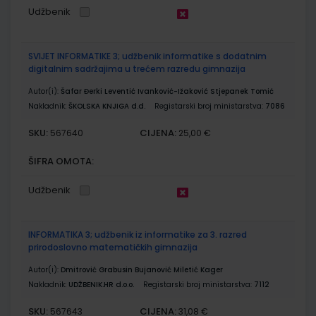
Udžbenik
SVIJET INFORMATIKE 3; udžbenik informatike s dodatnim
digitalnim sadržajima u trećem razredu gimnazija
Autor(i):
Šafar Đerki Leventić Ivanković-Ižaković Stjepanek Tomić
Nakladnik:
ŠKOLSKA KNJIGA d.d.
Registarski broj ministarstva:
7086
SKU:
CIJENA:
567640
25,00 €
ŠIFRA OMOTA:
Udžbenik
INFORMATIKA 3; udžbenik iz informatike za 3. razred
prirodoslovno matematičkih gimnazija
Autor(i):
Dmitrović Grabusin Bujanović Miletić Kager
Nakladnik:
UDŽBENIK.HR d.o.o.
Registarski broj ministarstva:
7112
SKU:
CIJENA:
567643
31,08 €