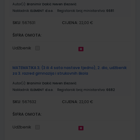
Autor(i):
Branimir Dakić Neven Elezović
Nakladnik:
ELEMENT d.o.o.
Registarski broj ministarstva:
6681
SKU:
CIJENA:
567631
22,00 €
ŠIFRA OMOTA:
Udžbenik
MATEMATIKA 3; (3 ili 4 sata nastave tjedno), 2. dio, udžbenik
za 3. razred gimnazija i strukovnih škola
Autor(i):
Branimir Dakić Neven Elezović
Nakladnik:
ELEMENT d.o.o.
Registarski broj ministarstva:
6682
SKU:
CIJENA:
567632
22,00 €
ŠIFRA OMOTA:
Udžbenik