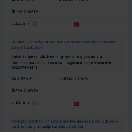
ŠIFRA OMOTA:
Udžbenik
SCHRITTE INTERNATIONAL NEU 3; udžbenik i radna bilježnica
za njemački jezik
Autor(i):
Hilpert Niebisch Penning-Hiemstra grupa autora
Nakladnik:
NAKLADA LJEVAK d.o.o.
Registarski broj ministarstva:
8021;6767;6248
SKU:
CIJENA:
556291
29,00 €
ŠIFRA OMOTA:
Udžbenik
MATEMATIKA 3; (3 ili 4 sata nastave tjedno), 1. dio, udžbenik
za 3. razred gimnazija i strukovnih škola