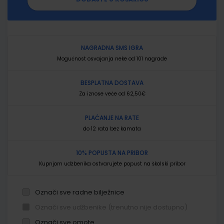
NAGRADNA SMS IGRA
Mogućnost osvajanja neke od 101 nagrade
BESPLATNA DOSTAVA
Za iznose veće od 62,50€
PLAĆANJE NA RATE
do 12 rata bez kamata
10% POPUSTA NA PRIBOR
Kupnjom udžbenika ostvarujete popust na školski pribor
Označi sve radne bilježnice
Označi sve udžbenike (trenutno nije dostupno)
Označi sve omote