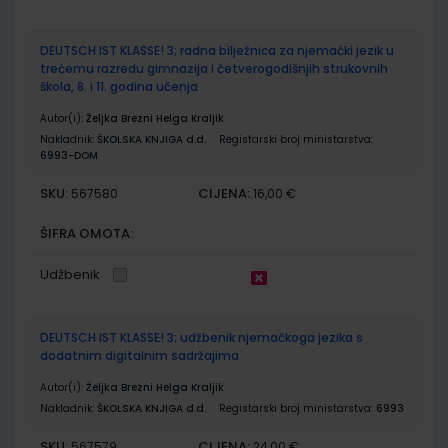
DEUTSCH IST KLASSE! 3; radna bilježnica za njemački jezik u
trećemu razredu gimnazija i četverogodišnjih strukovnih
škola, 8. i 11. godina učenja
Autor(i):
Željka Brezni Helga Kraljik
Nakladnik:
ŠKOLSKA KNJIGA d.d.
Registarski broj ministarstva:
6993-DOM
SKU:
CIJENA:
567580
16,00 €
ŠIFRA OMOTA:
Udžbenik
DEUTSCH IST KLASSE! 3; udžbenik njemačkoga jezika s
dodatnim digitalnim sadržajima
Autor(i):
Željka Brezni Helga Kraljik
Nakladnik:
ŠKOLSKA KNJIGA d.d.
Registarski broj ministarstva:
6993
SKU:
CIJENA:
567579
24,00 €