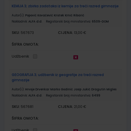
KEMIJA 3; zbirka zadataka iz kemije za treći razred gimnazije
Autor(i):
Popović Kovačević Kristek Krnić Ribarić
Nakladnik:
ALFA d.d.
Registarski broj ministarstva:
6509-DOM
SKU:
CIJENA:
567673
13,00 €
ŠIFRA OMOTA:
Udžbenik
GEOGRAFIJA 3; udžbenik iz geografije za treći razred
gimnazije
Autor(i):
Hrvoje Drvenkar Marko Godinić Josip Jukić Dragutin Migles
Nakladnik:
ALFA d.d.
Registarski broj ministarstva:
6499
SKU:
CIJENA:
567681
21,00 €
ŠIFRA OMOTA:
Udžbenik