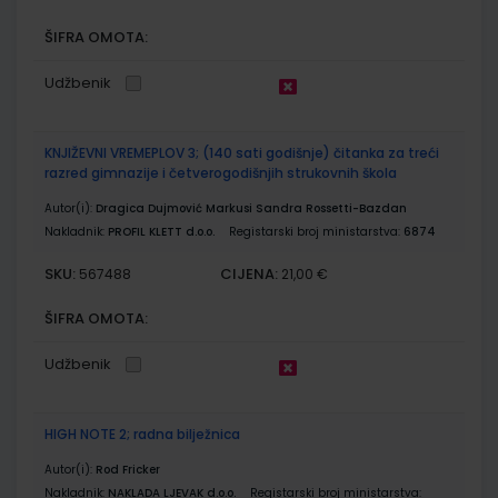
ŠIFRA OMOTA:
Udžbenik
KNJIŽEVNI VREMEPLOV 3; (140 sati godišnje) čitanka za treći
razred gimnazije i četverogodišnjih strukovnih škola
Autor(i):
Dragica Dujmović Markusi Sandra Rossetti-Bazdan
Nakladnik:
PROFIL KLETT d.o.o.
Registarski broj ministarstva:
6874
SKU:
CIJENA:
567488
21,00 €
ŠIFRA OMOTA:
Udžbenik
HIGH NOTE 2; radna bilježnica
Autor(i):
Rod Fricker
Nakladnik:
NAKLADA LJEVAK d.o.o.
Registarski broj ministarstva: