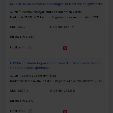
SOCIOLOGIJA; udžbenik sociologije za treći razred gimnazije
Autor(i):
Zvonimir Bošnjak Zlata Paštar Anton Vukelić
Nakladnik:
PROFIL KLETT d.o.o.
Registarski broj ministarstva:
6921
SKU:
CIJENA:
567711
19,50 €
ŠIFRA OMOTA:
Udžbenik
LOGIKA; udžbenik logike s dodatnim digitalnim sadržajima u
trećem razredu gimnazija
Autor(i):
Davor Lauc Zvonimir Šikić
Nakladnik:
ŠKOLSKA KNJIGA d.d.
Registarski broj ministarstva:
7045
SKU:
CIJENA:
567713
23,60 €
ŠIFRA OMOTA:
Udžbenik