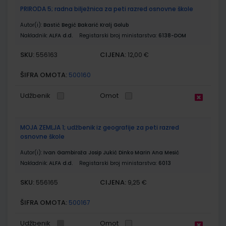
PRIRODA 5; radna bilježnica za peti razred osnovne škole
Autor(i):
Bastić Begić Bakarić Kralj Golub
Nakladnik:
ALFA d.d.
Registarski broj ministarstva:
6138-DOM
SKU:
CIJENA:
556163
12,00 €
ŠIFRA OMOTA:
500160
Udžbenik
Omot
MOJA ZEMLJA 1; udžbenik iz geografije za peti razred
osnovne škole
Autor(i):
Ivan Gambiroža Josip Jukić Dinko Marin Ana Mesić
Nakladnik:
ALFA d.d.
Registarski broj ministarstva:
6013
SKU:
CIJENA:
556165
9,25 €
ŠIFRA OMOTA:
500167
Udžbenik
Omot