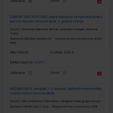
Udžbenik
Omot
FLINK MIT DEUTSCH 2 NEU; radna bilježnica za njemački jezik u
petom razredu osnovne škole, 2. godina učenja
Autor(i):
Plamenka Bernardi-Britvec Jadranka Salopek Jasmina
Troha
Nakladnik:
ŠKOLSKA KNJIGA d.d.
Registarski broj ministarstva:
6134-
DOM
SKU:
CIJENA:
556133
13,00 €
ŠIFRA OMOTA:
500177
Udžbenik
Omot
MATEMATIKA 5; komplet 1. i 2. svezak, udžbenik matematike
za peti razred osnovne škole
Autor(i):
Šikić Draženović Žitko Golac Jakopović Goleš grupa autora
Nakladnik:
PROFIL KLETT d.o.o.
Registarski broj ministarstva:
6118