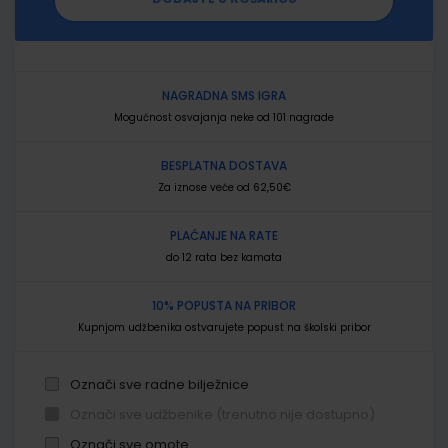
NAGRADNA SMS IGRA
Mogućnost osvajanja neke od 101 nagrade
BESPLATNA DOSTAVA
Za iznose veće od 62,50€
PLAĆANJE NA RATE
do 12 rata bez kamata
10% POPUSTA NA PRIBOR
Kupnjom udžbenika ostvarujete popust na školski pribor
Označi sve radne bilježnice
Označi sve udžbenike (trenutno nije dostupno)
Označi sve omote