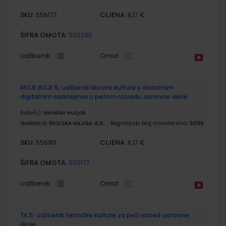
SKU:
CIJENA:
556177
6,17 €
ŠIFRA OMOTA:
500285
Udžbenik
Omot
MOJE BOJE 5; udžbenik likovne kulture s dodatnim
digitalnim sadržajima u petom razredu osnovne škole
Autor(i):
Miroslav Huzjak
Nakladnik:
ŠKOLSKA KNJIGA d.d.
Registarski broj ministarstva:
6096
SKU:
CIJENA:
556181
6,17 €
ŠIFRA OMOTA:
500177
Udžbenik
Omot
TK 5; udžbenik tehničke kulture za peti razred osnovne
škole