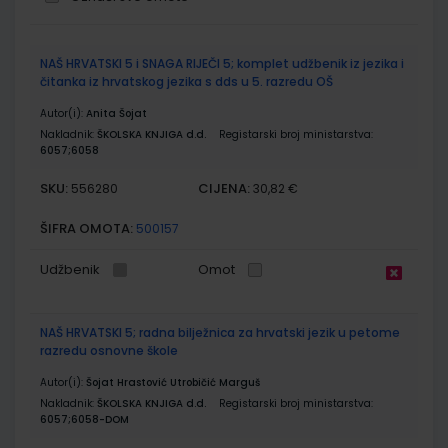
Grupirani
NAŠ HRVATSKI 5 i SNAGA RIJEČI 5; komplet udžbenik iz jezika i
proizvodi
čitanka iz hrvatskog jezika s dds u 5. razredu OŠ
Autor(i):
Anita Šojat
Nakladnik:
ŠKOLSKA KNJIGA d.d.
Registarski broj ministarstva:
6057;6058
SKU:
CIJENA:
556280
30,82 €
ŠIFRA OMOTA:
500157
Udžbenik
Omot
NAŠ HRVATSKI 5; radna bilježnica za hrvatski jezik u petome
razredu osnovne škole
Autor(i):
Šojat Hrastović Utrobičić Marguš
Nakladnik:
ŠKOLSKA KNJIGA d.d.
Registarski broj ministarstva:
6057;6058-DOM