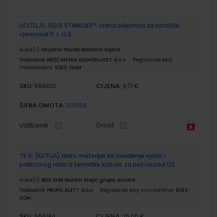
UČITELJU, GDJE STANUJEŠ?; radna bilježnica za katolički
vjeronauk 5. r. O.Š.
Autor(i):
Mirjana Novak Barbara Sipina
Nakladnik:
KRŠĆANSKA SADAŠNJOST d.o.o.
Registarski broj
ministarstva:
6163-DOM
SKU:
CIJENA:
569100
8,71 €
ŠIFRA OMOTA:
500156
Udžbenik
Omot
TK 5; (KUTIJA) radni materijal za izvođenje vježbi i
praktičnog rada iz tehničke kulture za peti razred OŠ
Autor(i):
Bilić Ereš Gulam Majić grupa autora
Nakladnik:
PROFIL KLETT d.o.o.
Registarski broj ministarstva:
6160-
DOM
SKU:
CIJENA:
556184
25,00 €