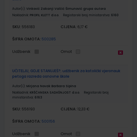
Autor(i):
Vinković Zakanji Valčić Šimunović grupa autora
Nakladnik:
PROFIL KLETT d.o.o.
Registarski broj ministarstva:
6160
SKU:
CIJENA:
556183
6,17 €
ŠIFRA OMOTA:
500285
Udžbenik
Omot
UČITELJU, GDJE STANUJEŠ?; udžbenik za katolički vjeronauk
petoga razreda osnovne škole
Autor(i):
Mirjana Novak Barbara Sipina
Nakladnik:
KRŠĆANSKA SADAŠNJOST d.o.o.
Registarski broj
ministarstva:
6163
SKU:
CIJENA:
556193
12,33 €
ŠIFRA OMOTA:
500156
Udžbenik
Omot