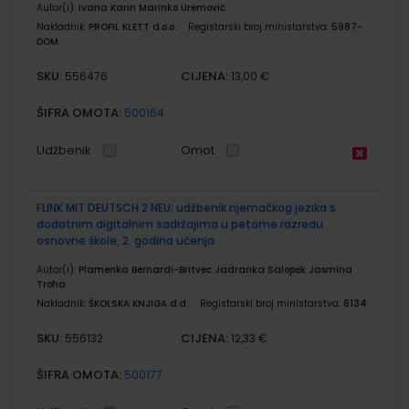
Autor(i):
Ivana Karin Marinko Uremović
Nakladnik:
PROFIL KLETT d.o.o.
Registarski broj ministarstva:
5987-
DOM
SKU:
CIJENA:
556476
13,00 €
ŠIFRA OMOTA:
500164
Udžbenik
Omot
FLINK MIT DEUTSCH 2 NEU; udžbenik njemačkog jezika s
dodatnim digitalnim sadržajima u petome razredu
osnovne škole, 2. godina učenja
Autor(i):
Plamenka Bernardi-Britvec Jadranka Salopek Jasmina
Troha
Nakladnik:
ŠKOLSKA KNJIGA d.d.
Registarski broj ministarstva:
6134
SKU:
CIJENA:
556132
12,33 €
ŠIFRA OMOTA:
500177