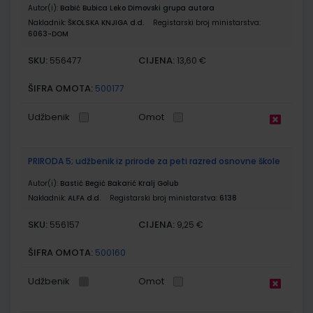
Autor(i):
Babić Bubica Leko Dimovski grupa autora
Nakladnik:
ŠKOLSKA KNJIGA d.d.
Registarski broj ministarstva:
6063-DOM
SKU:
CIJENA:
556477
13,60 €
ŠIFRA OMOTA:
500177
Udžbenik
Omot
PRIRODA 5; udžbenik iz prirode za peti razred osnovne škole
Autor(i):
Bastić Begić Bakarić Kralj Golub
Nakladnik:
ALFA d.d.
Registarski broj ministarstva:
6138
SKU:
CIJENA:
556157
9,25 €
ŠIFRA OMOTA:
500160
Udžbenik
Omot