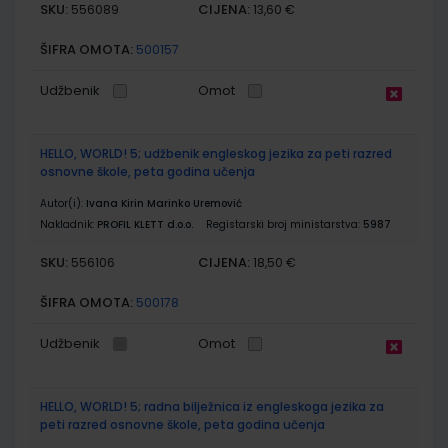
SKU:
CIJENA:
556089
13,60 €
ŠIFRA OMOTA:
500157
Udžbenik
Omot
HELLO, WORLD! 5; udžbenik engleskog jezika za peti razred
osnovne škole, peta godina učenja
Autor(i):
Ivana Kirin Marinko Uremović
Nakladnik:
PROFIL KLETT d.o.o.
Registarski broj ministarstva:
5987
SKU:
CIJENA:
556106
18,50 €
ŠIFRA OMOTA:
500178
Udžbenik
Omot
HELLO, WORLD! 5; radna bilježnica iz engleskoga jezika za
peti razred osnovne škole, peta godina učenja