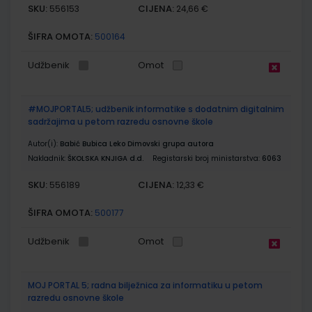
SKU:
CIJENA:
556153
24,66 €
ŠIFRA OMOTA:
500164
Udžbenik
Omot
#MOJPORTAL5; udžbenik informatike s dodatnim digitalnim
sadržajima u petom razredu osnovne škole
Autor(i):
Babić Bubica Leko Dimovski grupa autora
Nakladnik:
ŠKOLSKA KNJIGA d.d.
Registarski broj ministarstva:
6063
SKU:
CIJENA:
556189
12,33 €
ŠIFRA OMOTA:
500177
Udžbenik
Omot
MOJ PORTAL 5; radna bilježnica za informatiku u petom
razredu osnovne škole