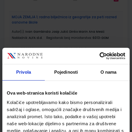
MOJA ZEMLJA 1; radna bilježnica iz geografije za peti razred
osnovne škole
Autor(i):
Ivan Gambiroža Josip Jukić Dinko Marin Ana Mesić
Nakladnik:
ALFA d.d.
Registarski broj ministarstva:
6013-DOM
SKU:
CIJENA:
556166
12,00 €
ŠIFRA OMOTA:
500160
Privola
Pojedinosti
O nama
Udžbenik
Omot
POVIJEST 5; udžbenik iz povijesti za peti razred osnovne
Ova web-stranica koristi kolačiće
škole
Kolačiće upotrebljavamo kako bismo personalizirali
Autor(i):
Birin Glazer Šarlija A.Finek D.Finek
sadržaj i oglase, omogućili značajke društvenih medija i
Nakladnik:
ALFA d.d.
Registarski broj ministarstva:
6462
analizirali promet. Isto tako, podatke o vašoj upotrebi
SKU:
CIJENA:
naše web-lokacije dijelimo s partnerima za društvene
556464
12,33 €
medije, oglašavanje i analizu, a oni ih mogu kombinirati s