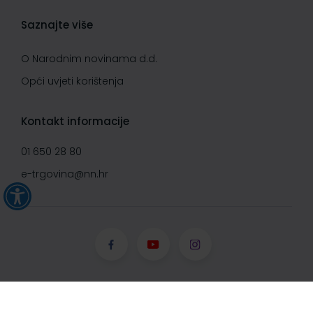
Saznajte više
O Narodnim novinama d.d.
Opći uvjeti korištenja
Kontakt informacije
01 650 28 80
e-trgovina@nn.hr