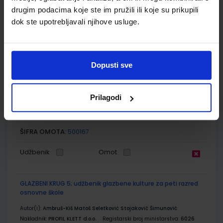
ŠIFRA OMOTA:
500179
drugim podacima koje ste im pružili ili koje su prikupili
dok ste upotrebljavali njihove usluge.
Udžbenik
Omot
POVIJEST 5; radna bilježnica iz povijesti za peti razred
Dopusti sve
osnovne škole
Autor(i):
Birin Katarina Glazer Šarlija Finek Finek
Nakladnik:
ALFA d.d.
Registarski broj ministarstva:
6462-DOM
Prilagodi
SKU:
CIJENA:
556489
12,00 €
ŠIFRA OMOTA:
500167
Udžbenik
Omot
GLAZBENI KRUG 5; udžbenik glazbene kulture za peti razred
osnovne škole
Autor(i):
Ambruš-Kiš Matoš Seletković Stojaković Šimunović
Nakladnik:
PROFIL KLETT d.o.o.
Registarski broj ministarstva:
6026