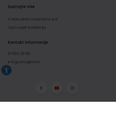
Saznajte više
O Narodnim novinama d.d.
Opći uvjeti korištenja
Kontakt informacije
01 650 28 80
e-trgovina@nn.hr