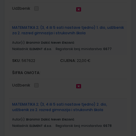
Udžbenik
MATEMATIKA 2; (3, 4 ili 5 sati nastave tjedno) 1. dio, udžbenik
za 2. razred gimnazija i strukovnih škola
Autor(i):
Branimir Dakić Neven Elezović
Nakladnik:
ELEMENT d.o.o.
Registarski broj ministarstva:
6677
SKU:
CIJENA:
567622
22,00 €
ŠIFRA OMOTA:
Udžbenik
MATEMATIKA 2; (3, 4 ili 5 sati nastave tjedno) 2. dio,
udžbenik za 2. razred gimnazija i strukovnih škola
Autor(i):
Branimir Dakić Neven Elezović
Nakladnik:
ELEMENT d.o.o.
Registarski broj ministarstva:
6678