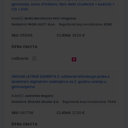
gimnazija, corso d'italiano, libro dello studente + esercizi +
CD + DVD
Autor(i):
Birello Bonafaccia Petri Vilagrasa
Nakladnik:
PROFIL KLETT d.o.o.
Registarski broj ministarstva:
6266
SKU:
CIJENA:
556316
33,00 €
ŠIFRA OMOTA:
Udžbenik
LINGUAE LATINAE ELEMENTA 2; udžbenik latinskoga jezika s
dodatnim digitalnim sadržajima za 2. godinu učenja u
gimnazijama
Autor(i):
Jadranka Bagarić
Nakladnik:
ŠKOLSKA KNJIGA d.d.
Registarski broj ministarstva:
7044
SKU:
CIJENA:
567706
27,30 €
ŠIFRA OMOTA: