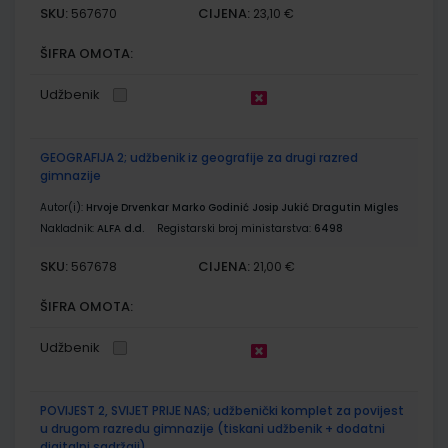
SKU:
CIJENA:
567670
23,10 €
ŠIFRA OMOTA:
Udžbenik
GEOGRAFIJA 2; udžbenik iz geografije za drugi razred
gimnazije
Autor(i):
Hrvoje Drvenkar Marko Godinić Josip Jukić Dragutin Migles
Nakladnik:
ALFA d.d.
Registarski broj ministarstva:
6498
SKU:
CIJENA:
567678
21,00 €
ŠIFRA OMOTA:
Udžbenik
POVIJEST 2, SVIJET PRIJE NAS; udžbenički komplet za povijest
u drugom razredu gimnazije (tiskani udžbenik + dodatni
digitalni sadržaji)