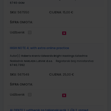
6740-DOM
SKU:
CIJENA:
567550
15,00 €
ŠIFRA OMOTA:
Udžbenik
HIGH NOTE 4; with extra online practice
Autor(i):
Roberts Krantz Edwards Bright Hastings Szlachta
Nakladnik:
NAKLADA LJEVAK d.o.o.
Registarski broj ministarstva:
6740;7392
SKU:
CIJENA:
567549
25,00 €
ŠIFRA OMOTA:
Udžbenik
AL DENTE 1; udžbenik za talijanski jezik, 1. i/ili 2. razred