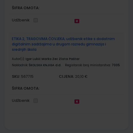
ŠIFRA OMOTA:
Udžbenik
ETIKA 2, TRAGOVIMA ČOVJEKA; udžbenik etike s dodatnim
digitalnim sadržajima u drugom razredu gimnazija i
srednjih škola
Autor(i):
Igor Lukić Marko Zec Zlata Paštar
Nakladnik:
ŠKOLSKA KNJIGA d.d.
Registarski broj ministarstva:
7005
SKU:
CIJENA:
567715
20,10 €
ŠIFRA OMOTA:
Udžbenik