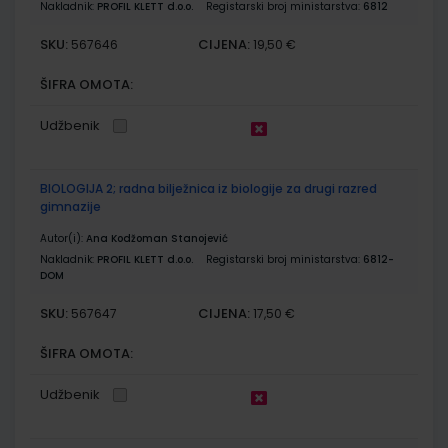
Nakladnik:
PROFIL KLETT d.o.o.
Registarski broj ministarstva:
6812
SKU:
CIJENA:
567646
19,50 €
ŠIFRA OMOTA:
Udžbenik
BIOLOGIJA 2; radna bilježnica iz biologije za drugi razred
gimnazije
Autor(i):
Ana Kodžoman Stanojević
Nakladnik:
PROFIL KLETT d.o.o.
Registarski broj ministarstva:
6812-
DOM
SKU:
CIJENA:
567647
17,50 €
ŠIFRA OMOTA:
Udžbenik