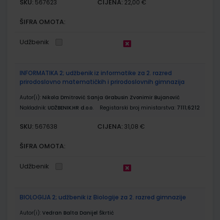
SKU:
CIJENA:
567623
22,00 €
ŠIFRA OMOTA:
Udžbenik
INFORMATIKA 2; udžbenik iz informatike za 2. razred
prirodoslovno matematičkih i prirodoslovnih gimnazija
Autor(i):
Nikola Dmitrović Sanja Grabusin Zvonimir Bujanović
Nakladnik:
UDŽBENIK.HR d.o.o.
Registarski broj ministarstva:
7111;6212
SKU:
CIJENA:
567638
31,08 €
ŠIFRA OMOTA:
Udžbenik
BIOLOGIJA 2; udžbenik iz Biologije za 2. razred gimnazije
Autor(i):
Vedran Balta Danijel Škrtić