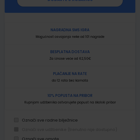
NAGRADNA SMS IGRA
Mogućnost osvajanja neke od 101 nagrade
BESPLATNA DOSTAVA
Za iznose veće od 62,50€
PLAĆANJE NA RATE
do 12 rata bez kamata
10% POPUSTA NA PRIBOR
Kupnjom udžbenika ostvarujete popust na školski pribor
Označi sve radne bilježnice
Označi sve udžbenike (trenutno nije dostupno)
Označi sve omote