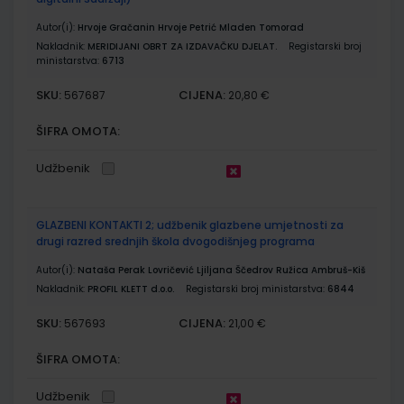
Autor(i):
Hrvoje Gračanin Hrvoje Petrić Mladen Tomorad
Nakladnik:
MERIDIJANI OBRT ZA IZDAVAČKU DJELAT.
Registarski broj
ministarstva:
6713
SKU:
CIJENA:
567687
20,80 €
ŠIFRA OMOTA:
Udžbenik
GLAZBENI KONTAKTI 2; udžbenik glazbene umjetnosti za
drugi razred srednjih škola dvogodišnjeg programa
Autor(i):
Nataša Perak Lovričević Ljiljana Ščedrov Ružica Ambruš-Kiš
Nakladnik:
PROFIL KLETT d.o.o.
Registarski broj ministarstva:
6844
SKU:
CIJENA:
567693
21,00 €
ŠIFRA OMOTA:
Udžbenik