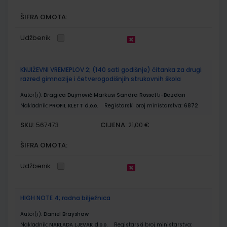
ŠIFRA OMOTA:
Udžbenik
KNJIŽEVNI VREMEPLOV 2; (140 sati godišnje) čitanka za drugi
razred gimnazije i četverogodišnjih strukovnih škola
Autor(i):
Dragica Dujmović Markusi Sandra Rossetti-Bazdan
Nakladnik:
PROFIL KLETT d.o.o.
Registarski broj ministarstva:
6872
SKU:
CIJENA:
567473
21,00 €
ŠIFRA OMOTA:
Udžbenik
HIGH NOTE 4; radna bilježnica
Autor(i):
Daniel Brayshaw
Nakladnik:
NAKLADA LJEVAK d.o.o.
Registarski broj ministarstva: