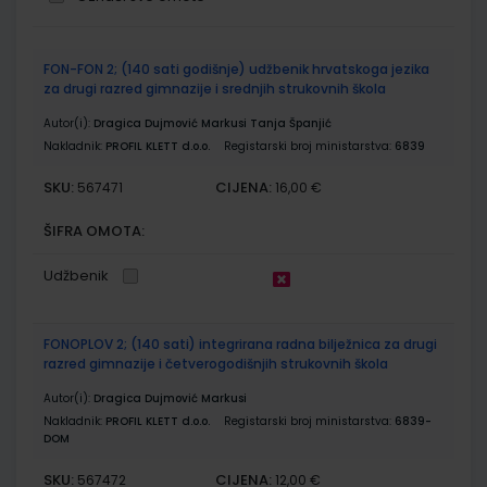
Grupirani
FON-FON 2; (140 sati godišnje) udžbenik hrvatskoga jezika
proizvodi
za drugi razred gimnazije i srednjih strukovnih škola
Autor(i):
Dragica Dujmović Markusi Tanja Španjić
Nakladnik:
PROFIL KLETT d.o.o.
Registarski broj ministarstva:
6839
SKU:
CIJENA:
567471
16,00 €
ŠIFRA OMOTA:
Udžbenik
FONOPLOV 2; (140 sati) integrirana radna bilježnica za drugi
razred gimnazije i četverogodišnjih strukovnih škola
Autor(i):
Dragica Dujmović Markusi
Nakladnik:
PROFIL KLETT d.o.o.
Registarski broj ministarstva:
6839-
DOM
SKU:
CIJENA:
567472
12,00 €