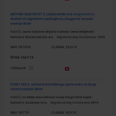
LIKOVNA UMJETNOST 2; udžbenik likovne umjetnosti s
dodatnim digitalnim sadržajima u drugome razredu
srednje škole
Autor(i):
Jasna Salamon Mirjana Vučković Vesna Mišljenović
Nakladnik:
ŠKOLSKA KNJIGA d.d.
Registarski broj ministarstva:
7042
SKU:
CIJENA:
567698
23,60 €
ŠIFRA OMOTA:
Udžbenik
DOĐI I VIDI 2; udžbenik katoličkoga vjeronauka za drugi
razred srednjih škola
Autor(i):
Ivo Džeba Mario Milovac Hrvoje Vargić Šime Zupčić
Nakladnik:
SALESIANA d.o.o.
Registarski broj ministarstva:
6974
SKU:
CIJENA:
567701
18,90 €