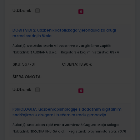
Udžbenik
DOĐI I VIDI 2; udžbenik katoličkoga vjeronauka za drugi
razred srednjih škola
Autor(i):
Ivo Džeba Mario Milovac Hrvoje Vargić Šime Zupčić
Nakladnik:
SALESIANA d.o.o.
Registarski broj ministarstva:
6974
SKU:
CIJENA:
567701
18,90 €
ŠIFRA OMOTA:
Udžbenik
PSIHOLOGIJA; udžbenik psihologije s dodatnim digitalnim
sadržajima u drugom i trećem razredu gimnazija
Autor(i):
Ana Boban Lipić Ivana Jambrović Čugura Maja Kolega
Nakladnik:
ŠKOLSKA KNJIGA d.d.
Registarski broj ministarstva:
7076