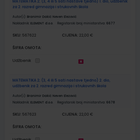
MATEMATIKA 2; (3, 4 ili 5 sati nastave tjedno) 1. dio, udžbenik
za 2. razred gimnazija i strukovnih škola
Autor(i):
Branimir Dakić Neven Elezović
Nakladnik:
ELEMENT d.o.o.
Registarski broj ministarstva:
6677
SKU:
CIJENA:
567622
22,00 €
ŠIFRA OMOTA:
Udžbenik
MATEMATIKA 2; (3, 4 ili 5 sati nastave tjedno) 2. dio,
udžbenik za 2. razred gimnazija i strukovnih škola
Autor(i):
Branimir Dakić Neven Elezović
Nakladnik:
ELEMENT d.o.o.
Registarski broj ministarstva:
6678
SKU:
CIJENA:
567623
22,00 €
ŠIFRA OMOTA:
Udžbenik