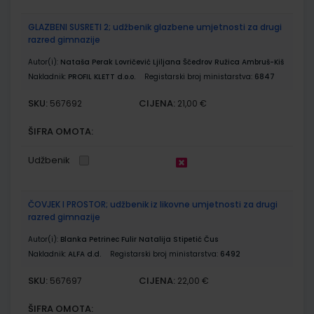
GLAZBENI SUSRETI 2; udžbenik glazbene umjetnosti za drugi
razred gimnazije
Autor(i):
Nataša Perak Lovričević Ljiljana Ščedrov Ružica Ambruš-Kiš
Nakladnik:
PROFIL KLETT d.o.o.
Registarski broj ministarstva:
6847
SKU:
CIJENA:
567692
21,00 €
ŠIFRA OMOTA:
Udžbenik
ČOVJEK I PROSTOR; udžbenik iz likovne umjetnosti za drugi
razred gimnazije
Autor(i):
Blanka Petrinec Fulir Natalija Stipetić Čus
Nakladnik:
ALFA d.d.
Registarski broj ministarstva:
6492
SKU:
CIJENA:
567697
22,00 €
ŠIFRA OMOTA: