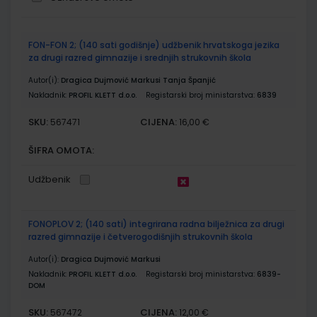
Grupirani
FON-FON 2; (140 sati godišnje) udžbenik hrvatskoga jezika
proizvodi
za drugi razred gimnazije i srednjih strukovnih škola
Autor(i):
Dragica Dujmović Markusi Tanja Španjić
Nakladnik:
PROFIL KLETT d.o.o.
Registarski broj ministarstva:
6839
SKU:
CIJENA:
567471
16,00 €
ŠIFRA OMOTA:
Udžbenik
FONOPLOV 2; (140 sati) integrirana radna bilježnica za drugi
razred gimnazije i četverogodišnjih strukovnih škola
Autor(i):
Dragica Dujmović Markusi
Nakladnik:
PROFIL KLETT d.o.o.
Registarski broj ministarstva:
6839-
DOM
SKU:
CIJENA:
567472
12,00 €