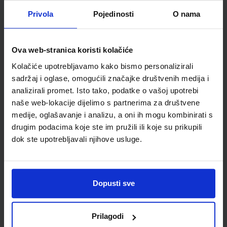
ŠIFRA OMOTA:
Privola
Pojedinosti
O nama
Udžbenik
Ova web-stranica koristi kolačiće
FIZIKA 2; (2 ili 3 sata nastave tjedno), udžbenik za 2. razred
Kolačiće upotrebljavamo kako bismo personalizirali
gimnazija
sadržaj i oglase, omogućili značajke društvenih medija i
Autor(i):
Dubravko Horvat Dario Hrupec
analizirali promet. Isto tako, podatke o vašoj upotrebi
Nakladnik:
ELEMENT d.o.o.
Registarski broj ministarstva:
6668
naše web-lokacije dijelimo s partnerima za društvene
medije, oglašavanje i analizu, a oni ih mogu kombinirati s
SKU:
CIJENA:
567660
29,00 €
drugim podacima koje ste im pružili ili koje su prikupili
ŠIFRA OMOTA:
dok ste upotrebljavali njihove usluge.
Udžbenik
Dopusti sve
KEMIJA 2; udžbenik kemije za drugi razred gimnazije
Autor(i):
Habuš Barić Tominac Liber Bajić
Nakladnik:
PROFIL KLETT d.o.o.
Registarski broj ministarstva:
6865
Prilagodi