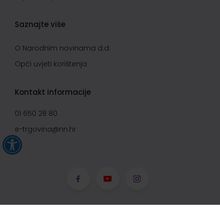
Saznajte više
O Narodnim novinama d.d.
Opći uvjeti korištenja
Kontakt informacije
01 650 28 80
e-trgovina@nn.hr