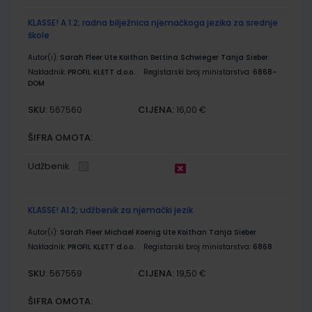
KLASSE! A 1.2; radna bilježnica njemačkoga jezika za srednje
škole
Autor(i):
Sarah Fleer Ute Koithan Bettina Schwieger Tanja Sieber
Nakladnik:
PROFIL KLETT d.o.o.
Registarski broj ministarstva:
6868-
DOM
SKU:
CIJENA:
567560
16,00 €
ŠIFRA OMOTA:
Udžbenik
KLASSE! A1.2; udžbenik za njemački jezik
Autor(i):
Sarah Fleer Michael Koenig Ute Koithan Tanja Sieber
Nakladnik:
PROFIL KLETT d.o.o.
Registarski broj ministarstva:
6868
SKU:
CIJENA:
567559
19,50 €
ŠIFRA OMOTA: