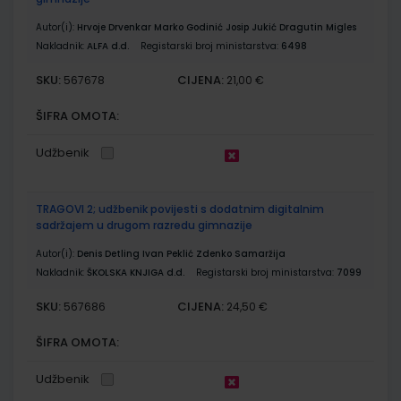
Autor(i):
Hrvoje Drvenkar Marko Godinić Josip Jukić Dragutin Migles
Nakladnik:
ALFA d.d.
Registarski broj ministarstva:
6498
SKU:
CIJENA:
567678
21,00 €
ŠIFRA OMOTA:
Udžbenik
TRAGOVI 2; udžbenik povijesti s dodatnim digitalnim
sadržajem u drugom razredu gimnazije
Autor(i):
Denis Detling Ivan Peklić Zdenko Samaržija
Nakladnik:
ŠKOLSKA KNJIGA d.d.
Registarski broj ministarstva:
7099
SKU:
CIJENA:
567686
24,50 €
ŠIFRA OMOTA:
Udžbenik