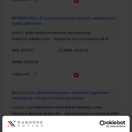
INFORMATIKA 2; (2 ili 3 sata nastave tjedno), udžbenik za 2.
razred gimnazija
Autor(i):
Budin Brođanac Markučič Perić Wendling
Nakladnik:
ELEMENT d.o.o.
Registarski broj ministarstva:
6670
SKU:
CIJENA:
567637
26,50 €
ŠIFRA OMOTA:
Udžbenik
BIOLOGIJA 2; udžbenik biologije s dodatnim digitalnim
sadržajima u drugom razredu gimnazije
Autor(i):
Lucić Skejo Heffer Sedlar Blažetić Bendelja Lukša
Nakladnik:
ŠKOLSKA KNJIGA d.d.
Registarski broj ministarstva:
6984
SKU:
CIJENA:
567648
22,20 €