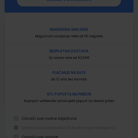
NAGRADNA SMS IGRA
Mogućnost osvajanja neke od 101 nagrade
BESPLATNA DOSTAVA
Za iznose veće od 62,50€
PLAĆANJE NA RATE
do 12 rata bez kamata
10% POPUSTA NA PRIBOR
Kupnjom udžbenika ostvarujete popust na školski pribor
Označi sve radne bilježnice
Označi sve udžbenike (trenutno nije dostupno)
Označi sve omote