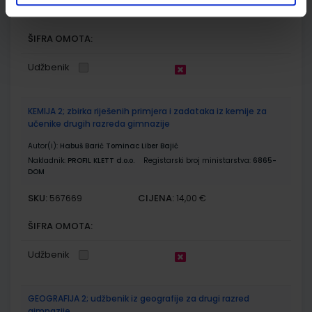
SKU:
CIJENA:
567668
22,50 €
ŠIFRA OMOTA:
Udžbenik
KEMIJA 2; zbirka riješenih primjera i zadataka iz kemije za
učenike drugih razreda gimnazije
Autor(i):
Habuš Barić Tominac Liber Bajić
Nakladnik:
PROFIL KLETT d.o.o.
Registarski broj ministarstva:
6865-
DOM
SKU:
CIJENA:
567669
14,00 €
ŠIFRA OMOTA:
Udžbenik
GEOGRAFIJA 2; udžbenik iz geografije za drugi razred
gimnazije