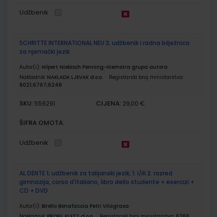
Udžbenik
SCHRITTE INTERNATIONAL NEU 3; udžbenik i radna bilježnica
za njemački jezik
Autor(i):
Hilpert Niebisch Penning-Hiemstra grupa autora
Nakladnik:
NAKLADA LJEVAK d.o.o.
Registarski broj ministarstva:
8021;6767;6248
SKU:
CIJENA:
556291
29,00 €
ŠIFRA OMOTA:
Udžbenik
AL DENTE 1; udžbenik za talijanski jezik, 1. i/ili 2. razred
gimnazija, corso d'italiano, libro dello studente + esercizi +
CD + DVD
Autor(i):
Birello Bonafaccia Petri Vilagrasa
Nakladnik:
PROFIL KLETT d.o.o.
Registarski broj ministarstva:
6266