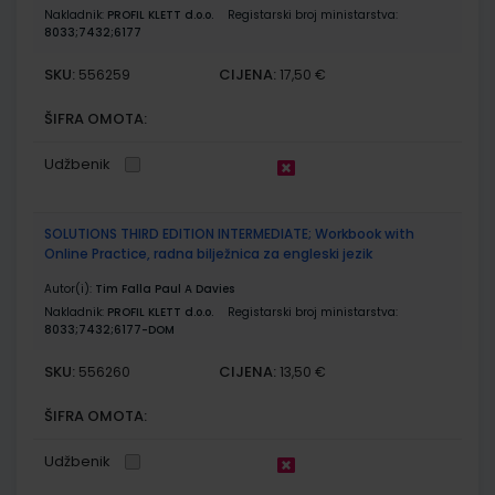
Nakladnik:
PROFIL KLETT d.o.o.
Registarski broj ministarstva:
8033;7432;6177
SKU:
CIJENA:
556259
17,50 €
ŠIFRA OMOTA:
Udžbenik
SOLUTIONS THIRD EDITION INTERMEDIATE; Workbook with
Online Practice, radna bilježnica za engleski jezik
Autor(i):
Tim Falla Paul A Davies
Nakladnik:
PROFIL KLETT d.o.o.
Registarski broj ministarstva:
8033;7432;6177-DOM
SKU:
CIJENA:
556260
13,50 €
ŠIFRA OMOTA:
Udžbenik