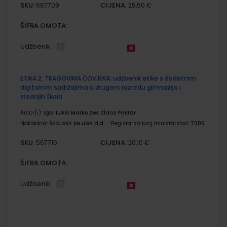
SKU:
CIJENA:
567709
25,50 €
ŠIFRA OMOTA:
Udžbenik
ETIKA 2, TRAGOVIMA ČOVJEKA; udžbenik etike s dodatnim
digitalnim sadržajima u drugom razredu gimnazija i
srednjih škola
Autor(i):
Igor Lukić Marko Zec Zlata Paštar
Nakladnik:
ŠKOLSKA KNJIGA d.d.
Registarski broj ministarstva:
7005
SKU:
CIJENA:
567715
20,10 €
ŠIFRA OMOTA:
Udžbenik