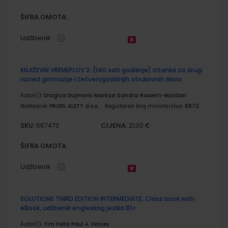
ŠIFRA OMOTA:
Udžbenik
KNJIŽEVNI VREMEPLOV 2; (140 sati godišnje) čitanka za drugi
razred gimnazije i četverogodišnjih strukovnih škola
Autor(i):
Dragica Dujmović Markusi Sandra Rossetti-Bazdan
Nakladnik:
PROFIL KLETT d.o.o.
Registarski broj ministarstva:
6872
SKU:
CIJENA:
567473
21,00 €
ŠIFRA OMOTA:
Udžbenik
SOLUTIONS THIRD EDITION INTERMEDIATE; Class book with
eBook, udžbenik engleskog jezika B1+
Autor(i):
Tim Falla Paul A. Davies