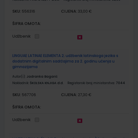
SKU:
CIJENA:
556316
33,00 €
ŠIFRA OMOTA:
Udžbenik
LINGUAE LATINAE ELEMENTA 2; udžbenik latinskoga jezika s
dodatnim digitalnim sadržajima za 2. godinu učenja u
gimnazijama
Autor(i):
Jadranka Bagarić
Nakladnik:
ŠKOLSKA KNJIGA d.d.
Registarski broj ministarstva:
7044
SKU:
CIJENA:
567706
27,30 €
ŠIFRA OMOTA:
Udžbenik