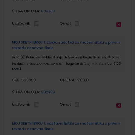
ŠIFRA OMOTA:
500239
Udžbenik
Omot
MOJ SRETNI BROJ 1; zbirka zadatka za matematiku u prvom
razredu osnovne škole
Autor(i):
Dubravka Miklec Sanja Jakovljević Rogić Graciella Prtajin
Nakladnik:
ŠKOLSKA KNJIGA d.d.
Registarski broj ministarstva:
6123-
DOM2
SKU:
CIJENA:
556059
12,00 €
ŠIFRA OMOTA:
500239
Udžbenik
Omot
MOJ SRETNI BROJ 1; nastavni listići za matematiku u prvom
razredu osnovne škole