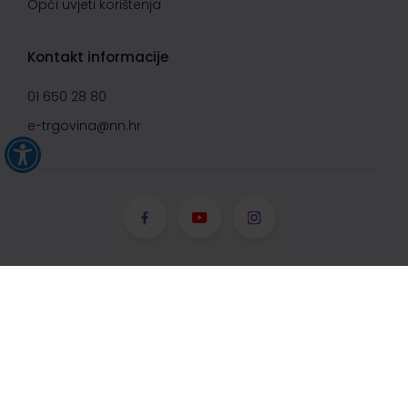
Opći uvjeti korištenja
Kontakt informacije
01 650 28 80
e-trgovina@nn.hr
© Narodne novine d.d. 2008-