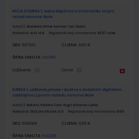
MOJA DOMENA 1; radna bilježnica iz informatike za prvi
razred osnovne škole
Autor(i):
Blaženka Rihter Karmen Toić Dlačić
Nakladnik:
ALFA d.d.
Registarski broj ministarstva:
6537-DOM
SKU:
CIJENA:
567001
9,50 €
ŠIFRA OMOTA:
500160
Udžbenik
Omot
EUREKA 1; udžbenik prirode i društva s dodatnim digitalnim
sadržajima u prvom razredu osnovne škole
Autor(i):
Bakarić Palička Ćorić Grgić Križanac Lukša
Nakladnik:
ŠKOLSKA KNJIGA d.d.
Registarski broj ministarstva:
6150
SKU:
CIJENA:
556068
11,55 €
ŠIFRA OMOTA:
500239