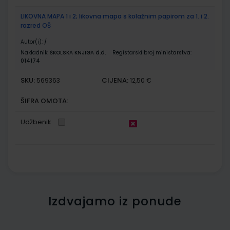
LIKOVNA MAPA 1 i 2; likovna mapa s kolažnim papirom za 1. i 2.
razred OŠ
Autor(i):
/
Nakladnik:
ŠKOLSKA KNJIGA d.d.
Registarski broj ministarstva:
014174
SKU:
CIJENA:
569363
12,50 €
ŠIFRA OMOTA:
Udžbenik
Izdvajamo iz ponude