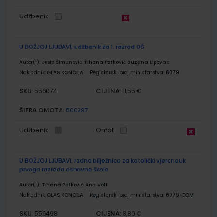
Udžbenik
U BOŽJOJ LJUBAVI; udžbenik za 1. razred OŠ
Autor(i):
Josip Šimunović Tihana Petković Suzana Lipovac
Nakladnik:
GLAS KONCILA
Registarski broj ministarstva:
6079
SKU:
CIJENA:
556074
11,55 €
ŠIFRA OMOTA:
500297
Udžbenik
Omot
U BOŽJOJ LJUBAVI; radna bilježnica za katolički vjeronauk
prvoga razreda osnovne škole
Autor(i):
Tihana Petković Ana Volf
Nakladnik:
GLAS KONCILA
Registarski broj ministarstva:
6079-DOM
SKU:
CIJENA:
556498
8,80 €