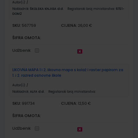
Autor(i):
/
Nakladnik:
ŠKOLSKA KNJIGA d.d.
Registarski broj ministarstva:
6151-
DOM2
SKU:
CIJENA:
567759
26,00 €
ŠIFRA OMOTA:
Udžbenik
LIKOVNA MAPA 1 i 2; likovna mapa s kolaž i raster papirom za
1. i 2. razred osnovne škole
Autor(i):
/
Nakladnik:
ALFA d.d.
Registarski broj ministarstva:
SKU:
CIJENA:
991734
12,50 €
ŠIFRA OMOTA:
Udžbenik