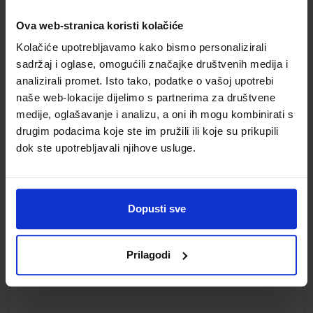
DOM3
Ova web-stranica koristi kolačiće
SKU:
CIJENA:
569793
10,00 €
Kolačiće upotrebljavamo kako bismo personalizirali
ŠIFRA OMOTA:
sadržaj i oglase, omogućili značajke društvenih medija i
analizirali promet. Isto tako, podatke o vašoj upotrebi
Udžbenik
naše web-lokacije dijelimo s partnerima za društvene
medije, oglašavanje i analizu, a oni ih mogu kombinirati s
ISTRAŽUJEMO NAŠ SVIJET 1; udžbenik prirode i društva s
drugim podacima koje ste im pružili ili koje su prikupili
dodatnim digitalnim sadržajima u prvom razredu osnovne
dok ste upotrebljavali njihove usluge.
škole
Autor(i):
Alena Letina Tamara Kisovar Ivanda Ivan De Zan
Nakladnik:
ŠKOLSKA KNJIGA d.d.
Registarski broj ministarstva:
6151
Dopusti sve
SKU:
CIJENA:
556070
11,55 €
ŠIFRA OMOTA:
500239
Prilagodi
Udžbenik
Omot