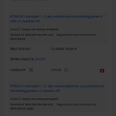
Grupirani
PČELICA 1; komplet 1. i 2 dio, početnica iz hrvatskog jezika s
proizvodi
dds u 1. razredu OŠ
Autor(i):
Sonja Ivić Marija Krmpotić
Nakladnik:
ŠKOLSKA KNJIGA d.d.
Registarski broj ministarstva:
6041;6042
SKU:
CIJENA:
556240
28,86 €
ŠIFRA OMOTA:
500157
Udžbenik
Omot
PČELICA 1; komplet 1. i 2. dio, radne bilježnice uz početnica iz
hrvatskog jezika u 1. razredu OŠ
Autor(i):
Sonja Ivić Marija Krmpotić
Nakladnik:
ŠKOLSKA KNJIGA d.d.
Registarski broj ministarstva:
6041;6042-DOM