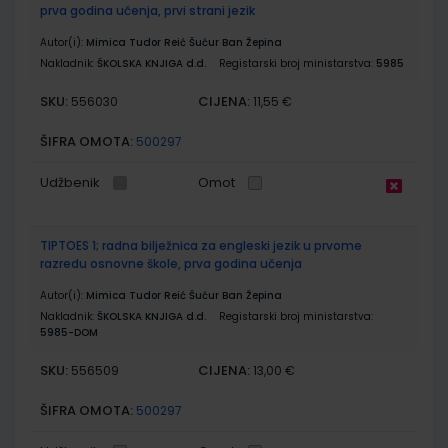
prva godina učenja, prvi strani jezik
Autor(i):
Mimica Tudor Reić Šućur Ban Žepina
Nakladnik:
ŠKOLSKA KNJIGA d.d.
Registarski broj ministarstva:
5985
SKU:
CIJENA:
556030
11,55 €
ŠIFRA OMOTA:
500297
Udžbenik
Omot
TIPTOES 1; radna bilježnica za engleski jezik u prvome
razredu osnovne škole, prva godina učenja
Autor(i):
Mimica Tudor Reić Šućur Ban Žepina
Nakladnik:
ŠKOLSKA KNJIGA d.d.
Registarski broj ministarstva:
5985-DOM
SKU:
CIJENA:
556509
13,00 €
ŠIFRA OMOTA:
500297