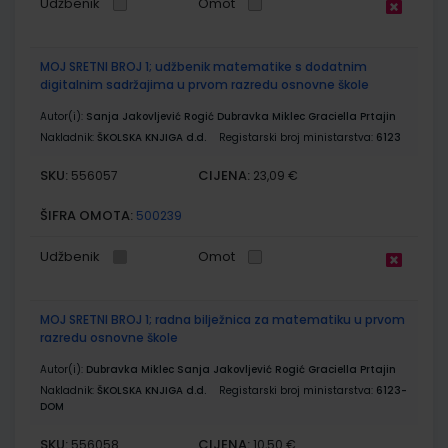
Udžbenik
Omot
MOJ SRETNI BROJ 1; udžbenik matematike s dodatnim
digitalnim sadržajima u prvom razredu osnovne škole
Autor(i):
Sanja Jakovljević Rogić Dubravka Miklec Graciella Prtajin
Nakladnik:
ŠKOLSKA KNJIGA d.d.
Registarski broj ministarstva:
6123
SKU:
CIJENA:
556057
23,09 €
ŠIFRA OMOTA:
500239
Udžbenik
Omot
MOJ SRETNI BROJ 1; radna bilježnica za matematiku u prvom
razredu osnovne škole
Autor(i):
Dubravka Miklec Sanja Jakovljević Rogić Graciella Prtajin
Nakladnik:
ŠKOLSKA KNJIGA d.d.
Registarski broj ministarstva:
6123-
DOM
SKU:
CIJENA:
556058
10,50 €