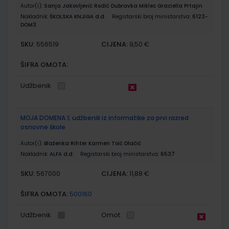
Autor(i):
Sanja Jakovljević Rodić Dubravka Miklec Graciella Prtajin
Nakladnik:
ŠKOLSKA KNJIGA d.d.
Registarski broj ministarstva:
6123-
DOM3
SKU:
CIJENA:
556519
9,50 €
ŠIFRA OMOTA:
Udžbenik
MOJA DOMENA 1; udžbenik iz informatike za prvi razred
osnovne škole
Autor(i):
Blaženka Rihter Karmen Toić Dlačić
Nakladnik:
ALFA d.d.
Registarski broj ministarstva:
6537
SKU:
CIJENA:
567000
11,88 €
ŠIFRA OMOTA:
500160
Udžbenik
Omot