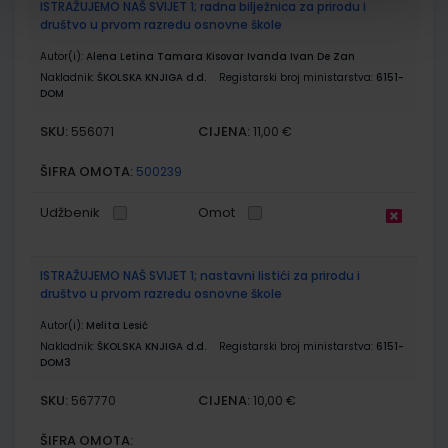
ISTRAŽUJEMO NAŠ SVIJET 1; radna bilježnica za prirodu i
društvo u prvom razredu osnovne škole
Autor(i):
Alena Letina Tamara Kisovar Ivanda Ivan De Zan
Nakladnik:
ŠKOLSKA KNJIGA d.d.
Registarski broj ministarstva:
6151-
DOM
SKU:
CIJENA:
556071
11,00 €
ŠIFRA OMOTA:
500239
Udžbenik
Omot
ISTRAŽUJEMO NAŠ SVIJET 1; nastavni listići za prirodu i
društvo u prvom razredu osnovne škole
Autor(i):
Melita Lesić
Nakladnik:
ŠKOLSKA KNJIGA d.d.
Registarski broj ministarstva:
6151-
DOM3
SKU:
CIJENA:
567770
10,00 €
ŠIFRA OMOTA: