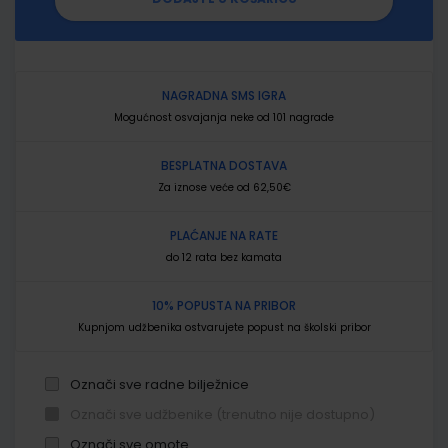
NAGRADNA SMS IGRA
Mogućnost osvajanja neke od 101 nagrade
BESPLATNA DOSTAVA
Za iznose veće od 62,50€
PLAĆANJE NA RATE
do 12 rata bez kamata
10% POPUSTA NA PRIBOR
Kupnjom udžbenika ostvarujete popust na školski pribor
Označi sve radne bilježnice
Označi sve udžbenike (trenutno nije dostupno)
Označi sve omote