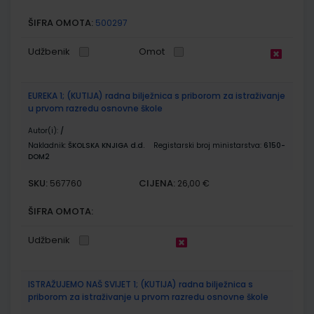
ŠIFRA OMOTA:
500297
Udžbenik
Omot
EUREKA 1; (KUTIJA) radna bilježnica s priborom za istraživanje
u prvom razredu osnovne škole
Autor(i):
/
Nakladnik:
ŠKOLSKA KNJIGA d.d.
Registarski broj ministarstva:
6150-
DOM2
SKU:
CIJENA:
567760
26,00 €
ŠIFRA OMOTA:
Udžbenik
ISTRAŽUJEMO NAŠ SVIJET 1; (KUTIJA) radna bilježnica s
priborom za istraživanje u prvom razredu osnovne škole