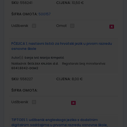
SKU:
CIJENA:
556241
10,50 €
ŠIFRA OMOTA:
500157
Udžbenik
Omot
PČELICA 1; nastavni listići za hrvatski jezik u prvom razredu
osnovne škole
Autor(i):
Sonja Ivić Marija Krmpotić
Nakladnik:
ŠKOLSKA KNJIGA d.d.
Registarski broj ministarstva:
6041;6042-DOM2
SKU:
CIJENA:
556227
8,00 €
ŠIFRA OMOTA:
Udžbenik
TIPTOES 1; udžbenik engleskoga jezika s dodatnim
digitalnim sadržajima u prvome razredu osnovne škole,