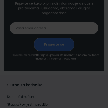
Prijavite se kako bi primali informacije o novim
proizvodima i uslugama, akcijama i drugim
pogodnostima
Prijavom na newsletter izjavljujete da ste upoznati s našom politikom
Privatnosti i sigurnosti podataka
Služba za korisnike
Korisnički račun
Status/Povijest narudžbi