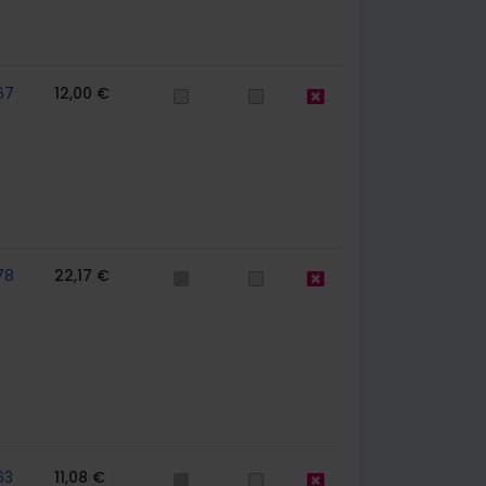
67
12,00 €
78
22,17 €
63
11,08 €