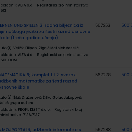
Nakladnik:
ALFA d.d.
Registarski broj ministarstva:
6513
LERNEN UND SPIELEN 3; radna bilježnica iz
567253
5001
njemačkoga jezika za šesti razred osnovne
škole (treća godina učenja)
utor(i):
Velički Filipan-Žignić Matolek Veselić
Nakladnik:
ALFA d.d.
Registarski broj ministarstva:
6513-DOM
MATEMATIKA 6; komplet 1. i 2. svezak,
567278
5001
udžbenik matematike za šesti razred
osnovne škole
utor(i):
Šikić Draženović Žitko Golac Jakopović
Goleš grupa autora
Nakladnik:
PROFIL KLETT d.o.o.
Registarski broj
ministarstva:
7136;7137
#MOJPORTAL6; udžbenik informatike s
567288
5001