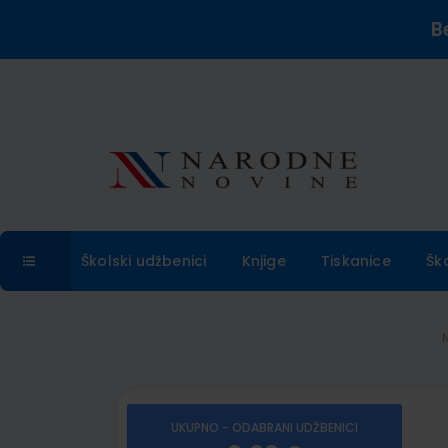
B
Školski udžbenici
Knjige
Tiskanice
Šk
UKUPNO - ODABRANI UDŽBENICI