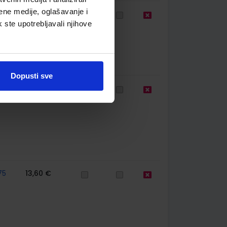
ene medije, oglašavanje i
60
12,00 €
k ste upotrebljavali njihove
Dopusti sve
75
11,08 €
75
13,60 €