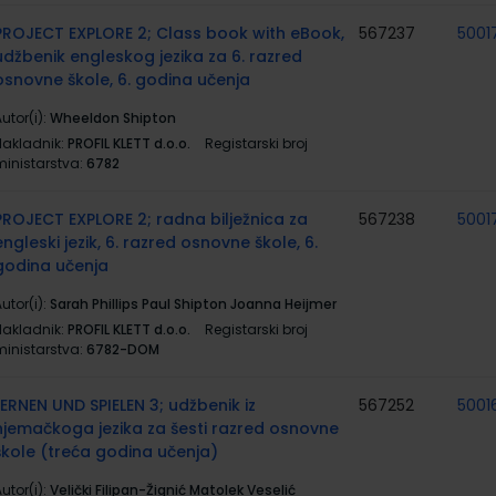
PROJECT EXPLORE 2; Class book with eBook,
567237
5001
udžbenik engleskog jezika za 6. razred
osnovne škole, 6. godina učenja
utor(i):
Wheeldon Shipton
Nakladnik:
PROFIL KLETT d.o.o.
Registarski broj
ministarstva:
6782
PROJECT EXPLORE 2; radna bilježnica za
567238
5001
engleski jezik, 6. razred osnovne škole, 6.
godina učenja
utor(i):
Sarah Phillips Paul Shipton Joanna Heijmer
Nakladnik:
PROFIL KLETT d.o.o.
Registarski broj
ministarstva:
6782-DOM
LERNEN UND SPIELEN 3; udžbenik iz
567252
5001
njemačkoga jezika za šesti razred osnovne
škole (treća godina učenja)
utor(i):
Velički Filipan-Žignić Matolek Veselić