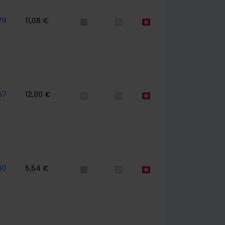
79
11,08 €
67
12,00 €
60
5,54 €