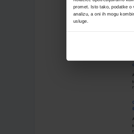
promet. Isto tako, podatke o 
analizu, a oni ih mogu kombini
usluge.
A
A
A