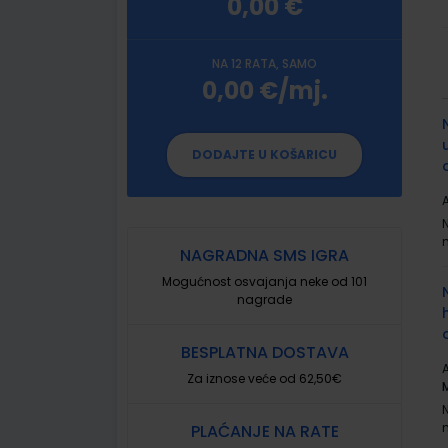
0,00 €
NA 12 RATA, SAMO
0,00 €/mj.
G
p
DODAJTE U KOŠARICU
A
NAGRADNA SMS IGRA
Mogućnost osvajanja neke od 101
nagrade
BESPLATNA DOSTAVA
A
Za iznose veće od 62,50€
PLAĆANJE NA RATE