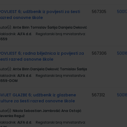
POVIJEST 6; udžbenik iz povijesti za šesti
567305
5001
razred osnovne škole
utor(i):
Ante Birin Tomislav Šarlija Danijela Deković
Nakladnik:
ALFA d.d.
Registarski broj ministarstva:
6559
POVIJEST 6; radna bilježnica iz povijesti za
567306
5001
šesti razred osnovne škole
utor(i):
Ante Birin Danijela Deković Tomislav Šarlija
Nakladnik:
ALFA d.d.
Registarski broj ministarstva:
6559-DOM
SVIJET GLAZBE 6; udžbenik iz glazbene
567312
5001
kulture za šesti razred osnovne škole
utor(i):
Nikola Sebastian Jambrošić Ana Ostojić
Nevenka Raguž
Nakladnik:
ALFA d.d.
Registarski broj ministarstva: