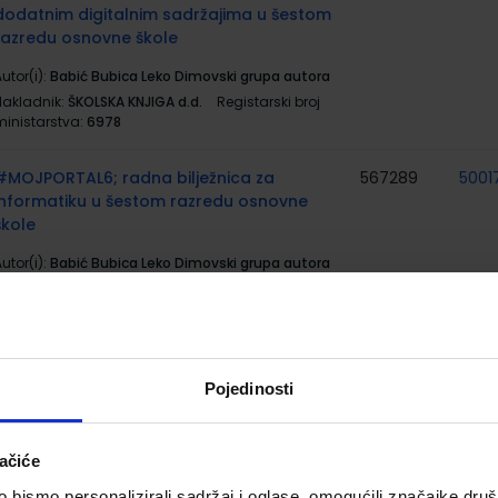
dodatnim digitalnim sadržajima u šestom
razredu osnovne škole
utor(i):
Babić Bubica Leko Dimovski grupa autora
Nakladnik:
ŠKOLSKA KNJIGA d.d.
Registarski broj
ministarstva:
6978
#MOJPORTAL6; radna bilježnica za
567289
5001
informatiku u šestom razredu osnovne
škole
utor(i):
Babić Bubica Leko Dimovski grupa autora
Nakladnik:
ŠKOLSKA KNJIGA d.d.
Registarski broj
ministarstva:
6978-DOM
PRIRODA 6; udžbenik iz prirode za šesti
567292
5001
razred osnovne škole
Pojedinosti
utor(i):
Bastić Begić Bakarić Kralj Golub
Nakladnik:
ALFA d.d.
Registarski broj ministarstva:
ačiće
6563
bismo personalizirali sadržaj i oglase, omogućili značajke društv