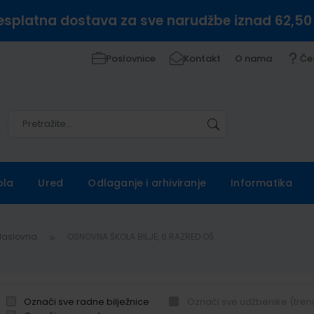
esplatna dostava za sve narudžbe iznad 62,50
Poslovnice
Kontakt
O nama
Če
Pretražite
Pretražite
ola
Ured
Odlaganje i arhiviranje
Informatika
Naslovna
OSNOVNA ŠKOLA BILJE, 6.RAZRED OŠ
Označi sve radne bilježnice
Označi sve udžbenike (tren