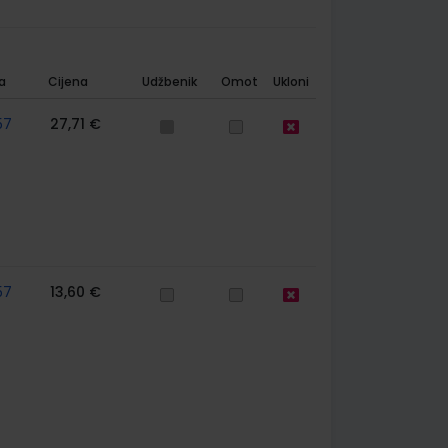
a
Cijena
Udžbenik
Omot
Ukloni
57
27,71 €
57
13,60 €