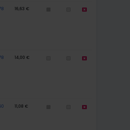
78
16,63 €
78
14,00 €
60
11,08 €