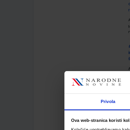
A
A
Privola
A
Ova web-stranica koristi kol
Kolačiće upotrebljavamo kako 