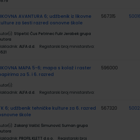
6575
LIKOVNA AVANTURA 6; udžbenik iz likovne
567315
5001
kulture za šesti razred osnovne škole
utor(i):
Stipetić Čus Petrinec Fulir Jerabek grupa
autora
Nakladnik:
ALFA d.d.
Registarski broj ministarstva:
6521
LIKOVNA MAPA 5-6; mapa s kolaž i raster
596000
papirima za 5. i 6. razred
utor(i):
Nakladnik:
ALFA d.d.
Registarski broj ministarstva:
TK 6; udžbenik tehničke kulture za 6. razred
567320
5002
osnovne škole
utor(i):
Zakanji Valčić Šimunović Suman grupa
autora
Nakladnik:
PROFIL KLETT d.o.o.
Registarski broj