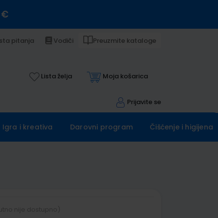
 €
sta pitanja
Vodiči
Preuzmite kataloge
Lista želja
Moja košarica
Prijavite se
Igra i kreativa
Darovni program
Čišćenje i higijena
utno nije dostupno)