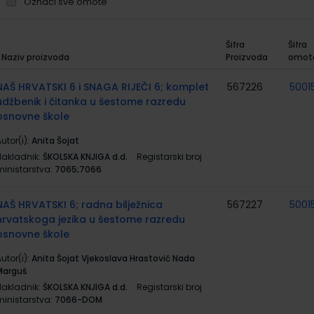
Označi sve omote
Šifra
Šifra
Naziv proizvoda
Proizvoda
omot
rupirani
roizvodi
NAŠ HRVATSKI 6 i SNAGA RIJEČI 6; komplet
567226
5001
udžbenik i čitanka u šestome razredu
osnovne škole
utor(i):
Anita Šojat
Nakladnik:
ŠKOLSKA KNJIGA d.d.
Registarski broj
ministarstva:
7065;7066
NAŠ HRVATSKI 6; radna bilježnica
567227
5001
hrvatskoga jezika u šestome razredu
osnovne škole
utor(i):
Anita Šojat Vjekoslava Hrastović Nada
Marguš
Nakladnik:
ŠKOLSKA KNJIGA d.d.
Registarski broj
ministarstva:
7066-DOM