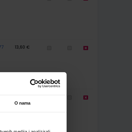
77
13,60 €
60
11,08 €
O nama
enih medija i analizirali