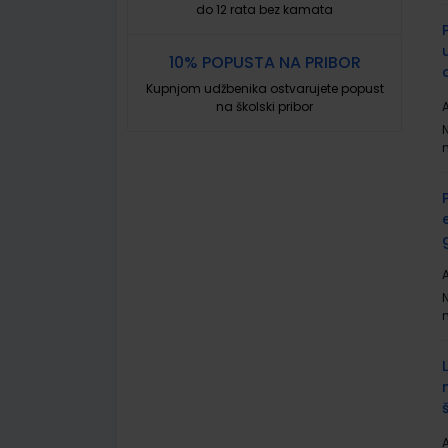
do 12 rata bez kamata
10% POPUSTA NA PRIBOR
Kupnjom udžbenika ostvarujete popust
na školski pribor
A
A
A