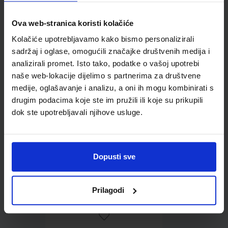
Ova web-stranica koristi kolačiće
Omot PVC za školske
Kolačiće upotrebljavamo kako bismo personalizirali
udžbenike; dimenzije
sadržaj i oglase, omogućili značajke društvenih medija i
433x272; tip 167
analizirali promet. Isto tako, podatke o vašoj upotrebi
naše web-lokacije dijelimo s partnerima za društvene
medije, oglašavanje i analizu, a oni ih mogu kombinirati s
drugim podacima koje ste im pružili ili koje su prikupili
dok ste upotrebljavali njihove usluge.
Dopusti sve
0,85 €
Prilagodi