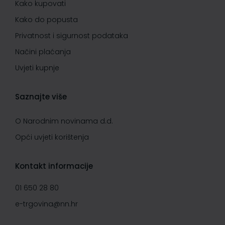
Kako kupovati
Kako do popusta
Privatnost i sigurnost podataka
Načini plaćanja
Uvjeti kupnje
Saznajte više
O Narodnim novinama d.d.
Opći uvjeti korištenja
Kontakt informacije
01 650 28 80
e-trgovina@nn.hr