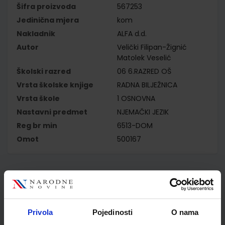
Šifra proizvoda
567253
Jedinična mjera
kom
Nakladnik
ALFA d.d.
Autor
Velički Filipan-Žignić
Matolek Veselić
Školski razred
06 6.RAZRED OŠ
Vrsta školske knjige
RADNA BILJEŽNICA
Vrsta škole
1 OSNOVNA
Nastavni predmet
NJEMAČKI JEZIK
Reg br min
6513-DOM
Omot
500167
Kupci najčešće biraju..
Privola
Pojedinosti
O nama