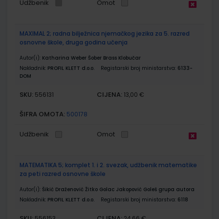
Udžbenik
Omot
MAXIMAL 2; radna bilježnica njemačkog jezika za 5. razred
osnovne škole, druga godina učenja
Autor(i):
Katharina Weber Šober Brass Klobučar
Nakladnik:
PROFIL KLETT d.o.o.
Registarski broj ministarstva:
6133-
DOM
SKU:
CIJENA:
556131
13,00 €
ŠIFRA OMOTA:
500178
Udžbenik
Omot
MATEMATIKA 5; komplet 1. i 2. svezak, udžbenik matematike
za peti razred osnovne škole
Autor(i):
Šikić Draženović Žitko Golac Jakopović Goleš grupa autora
Nakladnik:
PROFIL KLETT d.o.o.
Registarski broj ministarstva:
6118
SKU:
CIJENA:
556153
24,66 €