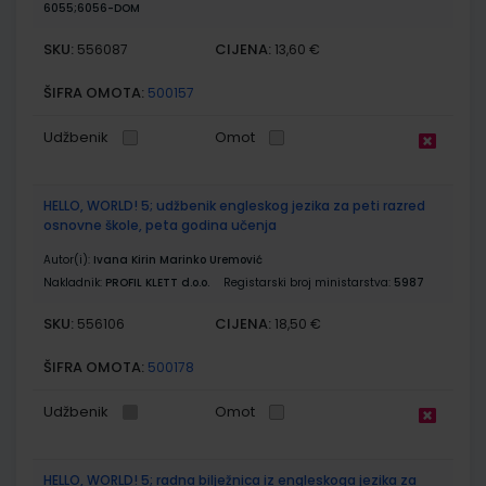
6055;6056-DOM
SKU:
CIJENA:
556087
13,60 €
ŠIFRA OMOTA:
500157
Udžbenik
Omot
HELLO, WORLD! 5; udžbenik engleskog jezika za peti razred
osnovne škole, peta godina učenja
Autor(i):
Ivana Kirin Marinko Uremović
Nakladnik:
PROFIL KLETT d.o.o.
Registarski broj ministarstva:
5987
SKU:
CIJENA:
556106
18,50 €
ŠIFRA OMOTA:
500178
Udžbenik
Omot
HELLO, WORLD! 5; radna bilježnica iz engleskoga jezika za