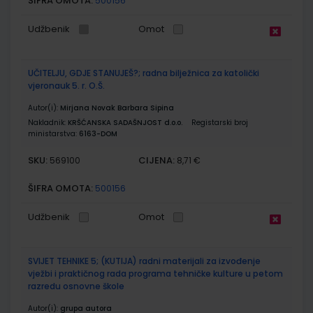
ŠIFRA OMOTA:
500156
Udžbenik
Omot
UČITELJU, GDJE STANUJEŠ?; radna bilježnica za katolički
vjeronauk 5. r. O.Š.
Autor(i):
Mirjana Novak Barbara Sipina
Nakladnik:
KRŠĆANSKA SADAŠNJOST d.o.o.
Registarski broj
ministarstva:
6163-DOM
SKU:
CIJENA:
569100
8,71 €
ŠIFRA OMOTA:
500156
Udžbenik
Omot
SVIJET TEHNIKE 5; (KUTIJA) radni materijali za izvođenje
vježbi i praktičnog rada programa tehničke kulture u petom
razredu osnovne škole
Autor(i):
grupa autora