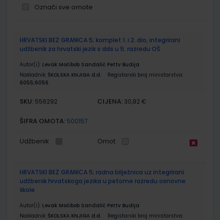
Označi sve omote
Grupirani
HRVATSKI BEZ GRANICA 5; komplet 1. i 2. dio, integrirani
proizvodi
udžbenik za hrvatski jezik s dds u 5. razredu OŠ
Autor(i):
Levak Močibob Sandalić Pettv Budija
Nakladnik:
ŠKOLSKA KNJIGA d.d.
Registarski broj ministarstva:
6055;6056
SKU:
CIJENA:
556292
30,82 €
ŠIFRA OMOTA:
500157
Udžbenik
Omot
HRVATSKI BEZ GRANICA 5; radna bilježnica uz integrirani
udžbenik hrvatskoga jezika u petome razredu osnovne
škole
Autor(i):
Levak Močibob Sandalić Pettv Budija
Nakladnik:
ŠKOLSKA KNJIGA d.d.
Registarski broj ministarstva: