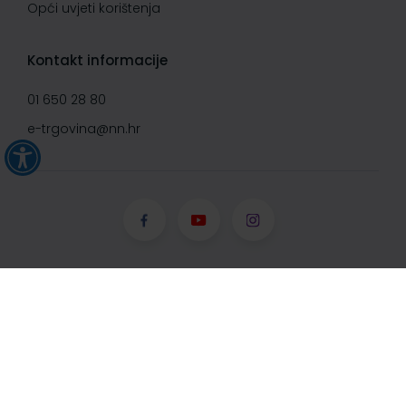
Opći uvjeti korištenja
Kontakt informacije
01 650 28 80
e-trgovina@nn.hr
© Narodne novine d.d. 2008-