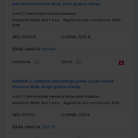
peti razred osnovne škole, peta godina učenja
Autor(i):
Ivana Karin Marinko Uremović
Nakladnik:
PROFIL KLETT d.o.o.
Registarski broj ministarstva:
5987-
DOM
SKU:
CIJENA:
556476
13,00 €
ŠIFRA OMOTA:
500164
Udžbenik
Omot
MAXIMAL 2; udžbenik njemačkoga jezika za peti razred
osnovne škole, druga godina učenja
Autor(i):
Motta Krulak-Kempisty Brass Glđck Klobučar
Nakladnik:
PROFIL KLETT d.o.o.
Registarski broj ministarstva:
6133
SKU:
CIJENA:
556130
12,33 €
ŠIFRA OMOTA:
500178