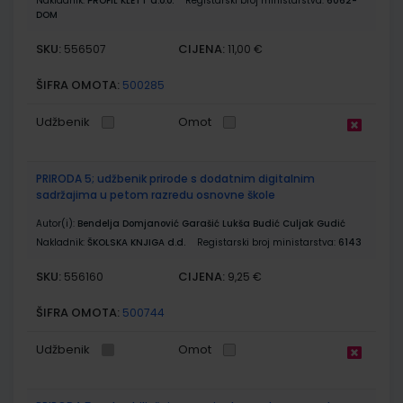
Nakladnik:
PROFIL KLETT d.o.o.
Registarski broj ministarstva:
6062-
DOM
SKU:
CIJENA:
556507
11,00 €
ŠIFRA OMOTA:
500285
Udžbenik
Omot
PRIRODA 5; udžbenik prirode s dodatnim digitalnim
sadržajima u petom razredu osnovne škole
Autor(i):
Bendelja Domjanović Garašić Lukša Budić Culjak Gudić
Nakladnik:
ŠKOLSKA KNJIGA d.d.
Registarski broj ministarstva:
6143
SKU:
CIJENA:
556160
9,25 €
ŠIFRA OMOTA:
500744
Udžbenik
Omot