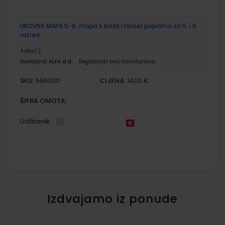
LIKOVNA MAPA 5-6; mapa s kolaž i raster papirima za 5. i 6.
razred
Autor(i):
Nakladnik:
ALFA d.d.
Registarski broj ministarstva:
SKU:
CIJENA:
596000
14,00 €
ŠIFRA OMOTA:
Udžbenik
Izdvajamo iz ponude