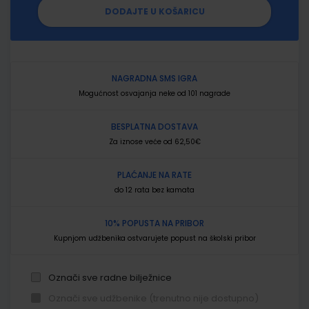
DODAJTE U KOŠARICU
NAGRADNA SMS IGRA
Mogućnost osvajanja neke od 101 nagrade
BESPLATNA DOSTAVA
Za iznose veće od 62,50€
PLAĆANJE NA RATE
do 12 rata bez kamata
10% POPUSTA NA PRIBOR
Kupnjom udžbenika ostvarujete popust na školski pribor
Označi sve radne bilježnice
Označi sve udžbenike (trenutno nije dostupno)