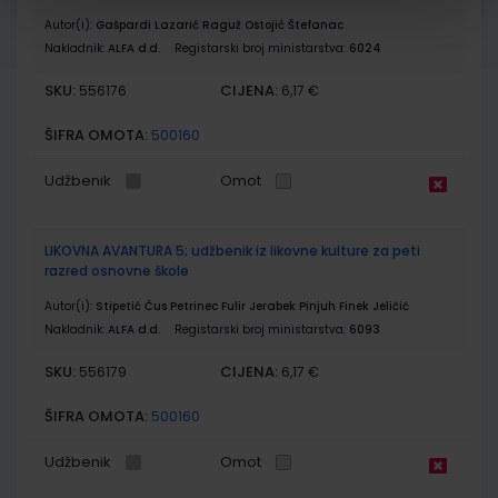
Autor(i):
Gašpardi Lazarić Raguž Ostojić Štefanac
Nakladnik:
ALFA d.d.
Registarski broj ministarstva:
6024
SKU:
CIJENA:
556176
6,17 €
ŠIFRA OMOTA:
500160
Udžbenik
Omot
LIKOVNA AVANTURA 5; udžbenik iz likovne kulture za peti
razred osnovne škole
Autor(i):
Stipetić Čus Petrinec Fulir Jerabek Pinjuh Finek Jeličić
Nakladnik:
ALFA d.d.
Registarski broj ministarstva:
6093
SKU:
CIJENA:
556179
6,17 €
ŠIFRA OMOTA:
500160
Udžbenik
Omot