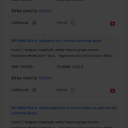
ŠIFRA OMOTA:
500164
Udžbenik
Omot
INFORMATIKA 5; udžbenik za 5. razred osnovne škole
Autor(i):
Gregurić Hajdinjak Jakšić Počuča grupa autora
Nakladnik:
PROFIL KLETT d.o.o.
Registarski broj ministarstva:
6062
SKU:
CIJENA:
556188
12,33 €
ŠIFRA OMOTA:
500184
Udžbenik
Omot
INFORMATIKA 5; radna bilježnica iz informatike za peti razred
osnovne škole
Autor(i):
Gregurić Hajdinjak Jakšić Počuča grupa autora