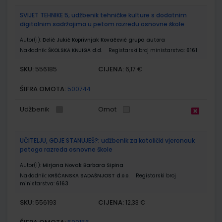
SVIJET TEHNIKE 5; udžbenik tehničke kulture s dodatnim
digitalnim sadržajima u petom razredu osnovne škole
Autor(i):
Delić Jukić Koprivnjak Kovačević grupa autora
Nakladnik:
ŠKOLSKA KNJIGA d.d.
Registarski broj ministarstva:
6161
SKU:
CIJENA:
556185
6,17 €
ŠIFRA OMOTA:
500744
Udžbenik
Omot
UČITELJU, GDJE STANUJEŠ?; udžbenik za katolički vjeronauk
petoga razreda osnovne škole
Autor(i):
Mirjana Novak Barbara Sipina
Nakladnik:
KRŠĆANSKA SADAŠNJOST d.o.o.
Registarski broj
ministarstva:
6163
SKU:
CIJENA:
556193
12,33 €