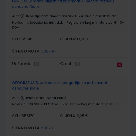
PRIRODA 5; radna bilježnica za prirodu u petom razredu
osnovne škole
Autor(i):
Bendelja Domjanović Garašić Lukša Budić Culjak Gudić
Nakladnik:
ŠKOLSKA KNJIGA d.d.
Registarski broj ministarstva:
6143-
DOM
SKU:
CIJENA:
556161
13,60 €
ŠIFRA OMOTA:
500744
Udžbenik
Omot
GEOGRAFIJA 5; udžbenik iz geografije za peti razred
osnovne škole
Autor(i):
Ivan Paradi Ivana Petrić
Nakladnik:
PROFIL KLETT d.o.o.
Registarski broj ministarstva:
6017
SKU:
CIJENA:
556170
9,25 €
ŠIFRA OMOTA:
500261