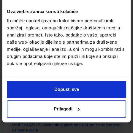
SKU:
CIJENA:
556467
12,33 €
Ova web-stranica koristi kolačiće
ŠIFRA OMOTA:
500159
Kolačiće upotrebljavamo kako bismo personalizirali
Udžbenik
Omot
sadržaj i oglase, omogućili značajke društvenih medija i
analizirali promet. Isto tako, podatke o vašoj upotrebi
naše web-lokacije dijelimo s partnerima za društvene
VREMEPLOV 5; radna bilježnica iz povijesti za 5. razred
medije, oglašavanje i analizu, a oni ih mogu kombinirati s
osnovne škole
drugim podacima koje ste im pružili ili koje su prikupili
Autor(i):
Manuela Kujundžić Šime Labor
dok ste upotrebljavali njihove usluge.
Nakladnik:
PROFIL KLETT d.o.o.
Registarski broj ministarstva:
6467-
DOM
SKU:
CIJENA:
775056
11,00 €
Dopusti sve
ŠIFRA OMOTA:
500261
Udžbenik
Omot
Prilagodi
SVIJET GLAZBE 5; udžbenik iz glazbene kulture za peti razred
osnovne škole