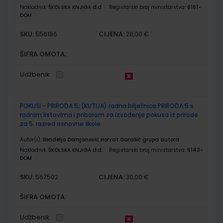
Nakladnik:
ŠKOLSKA KNJIGA d.d.
Registarski broj ministarstva:
6161-
DOM
SKU:
CIJENA:
556186
28,00 €
ŠIFRA OMOTA:
Udžbenik
POKUSI - PRIRODA 5; (KUTIJA) radna bilježnica PRIRODA 5 s
radnim listovima i priborom za izvođenje pokusa iz prirode
za 5. razred osnovne škole
Autor(i):
Bendelja Domjanović Horvat Garašić grupa autora
Nakladnik:
ŠKOLSKA KNJIGA d.d.
Registarski broj ministarstva:
6143-
DOM
SKU:
CIJENA:
567502
30,00 €
ŠIFRA OMOTA:
Udžbenik