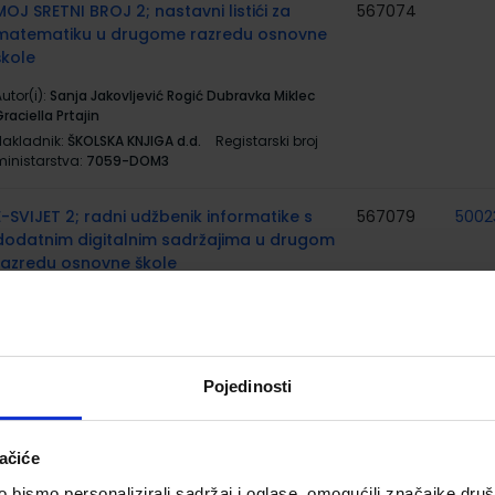
MOJ SRETNI BROJ 2; nastavni listići za
567074
matematiku u drugome razredu osnovne
škole
utor(i):
Sanja Jakovljević Rogić Dubravka Miklec
raciella Prtajin
Nakladnik:
ŠKOLSKA KNJIGA d.d.
Registarski broj
ministarstva:
7059-DOM3
E-SVIJET 2; radni udžbenik informatike s
567079
5002
dodatnim digitalnim sadržajima u drugom
razredu osnovne škole
utor(i):
Blagus Ljubić Klemše Flisar Odorčić Ružić
Mihočka
Nakladnik:
ŠKOLSKA KNJIGA d.d.
Registarski broj
ministarstva:
7002
Pojedinosti
E-SVIJET 2; radna bilježnica informatike u
567080
500
drugom razredu osnovne škole
ačiće
utor(i):
Josipa Blagus Marijana Šundov Ana
bismo personalizirali sadržaj i oglase, omogućili značajke društv