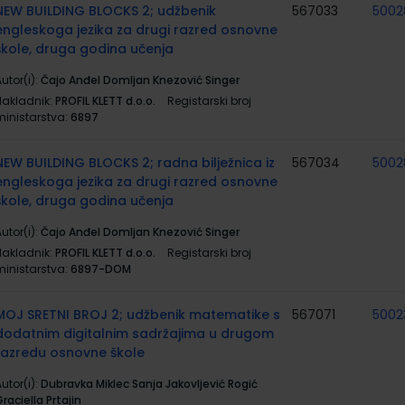
NEW BUILDING BLOCKS 2; udžbenik
567033
5002
engleskoga jezika za drugi razred osnovne
škole, druga godina učenja
utor(i):
Čajo Anđel Domljan Knezović Singer
Nakladnik:
PROFIL KLETT d.o.o.
Registarski broj
ministarstva:
6897
NEW BUILDING BLOCKS 2; radna bilježnica iz
567034
5002
engleskoga jezika za drugi razred osnovne
škole, druga godina učenja
utor(i):
Čajo Anđel Domljan Knezović Singer
Nakladnik:
PROFIL KLETT d.o.o.
Registarski broj
ministarstva:
6897-DOM
MOJ SRETNI BROJ 2; udžbenik matematike s
567071
5002
dodatnim digitalnim sadržajima u drugom
razredu osnovne škole
utor(i):
Dubravka Miklec Sanja Jakovljević Rogić
raciella Prtajin