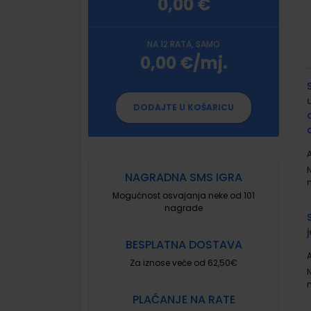
0,00 €
NA 12 RATA, SAMO
0,00 €/mj.
G
p
DODAJTE U KOŠARICU
A
NAGRADNA SMS IGRA
Mogućnost osvajanja neke od 101
nagrade
BESPLATNA DOSTAVA
A
Za iznose veće od 62,50€
PLAĆANJE NA RATE