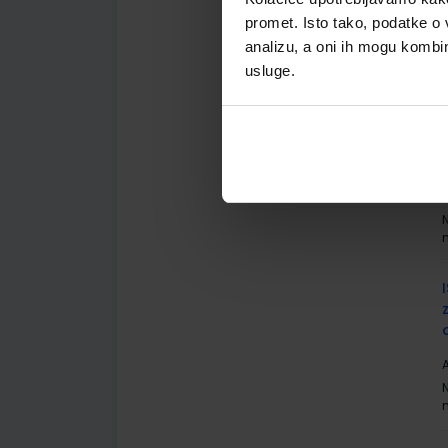
promet. Isto tako, podatke o 
analizu, a oni ih mogu kombini
usluge.
A
A