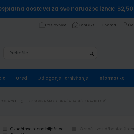
esplatna dostava za sve narudžbe iznad 62,50
Poslovnice
Kontakt
O nama
Če
Pretražite
Pretražite
ola
Ured
Odlaganje i arhiviranje
Informatika
Naslovna
OSNOVNA ŠKOLA BRAĆA RADIĆ, 2.RAZRED OŠ
Označi sve radne bilježnice
Označi sve udžbenike (tren