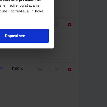
ene medije, oglašavanje i
k ste upotrebljavali njihove
39
10,80 €
Dopusti sve
39
11,00 €