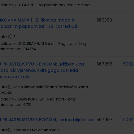
Nakladnik:
ALFA d.d.
Registarski broj ministarstva:
LIKOVNA MAPA 1 i 2; likovna mapa s
569363
kolažnim papirom za 1. i 2. razred OŠ
utor(i):
/
Nakladnik:
ŠKOLSKA KNJIGA d.d.
Registarski broj
ministarstva:
014174
U PRIJATELJSTVU S BOGOM; udžbenik za
567096
5002
katolički vjeronauk drugoga razreda
osnovne škole
utor(i):
Josip Šimunović Tihana Petković Suzana
Lipovac
Nakladnik:
GLAS KONCILA
Registarski broj
ministarstva:
6721
U PRIJATELJSTVU S BOGOM; radna bilježnica
567097
5002
utor(i):
Tihana Petković Ana Volf