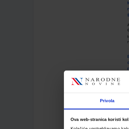
A
G
A
Privola
Ova web-stranica koristi kol
A
Kolačiće upotrebljavamo kako 