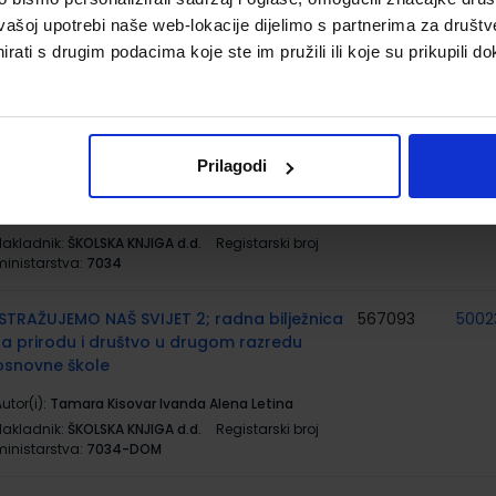
Budojević
vašoj upotrebi naše web-lokacije dijelimo s partnerima za društv
Nakladnik:
ŠKOLSKA KNJIGA d.d.
Registarski broj
rati s drugim podacima koje ste im pružili ili koje su prikupili do
ministarstva:
7002-DOM
ISTRAŽUJEMO NAŠ SVIJET 2; udžbenik
567092
5002
prirode i društva s dodatnim digitalnim
sadržajima u drugom razredu osnovne
Prilagodi
škole
utor(i):
Tamara Kisovar Ivanda Alena Letina
Nakladnik:
ŠKOLSKA KNJIGA d.d.
Registarski broj
ministarstva:
7034
ISTRAŽUJEMO NAŠ SVIJET 2; radna bilježnica
567093
5002
za prirodu i društvo u drugom razredu
osnovne škole
utor(i):
Tamara Kisovar Ivanda Alena Letina
Nakladnik:
ŠKOLSKA KNJIGA d.d.
Registarski broj
ministarstva:
7034-DOM