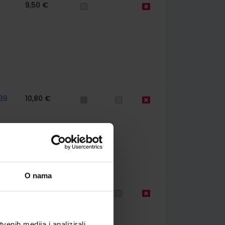
9,50 €
39
10,80 €
O nama
744
11,50 €
enih medija i analizirali