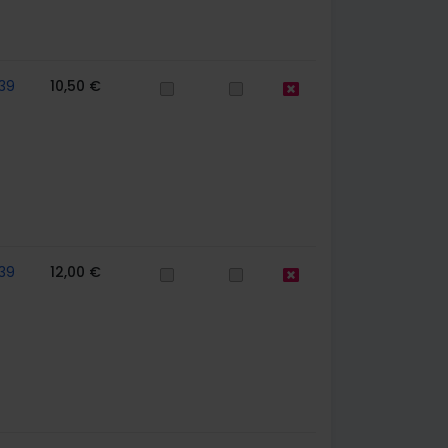
39
10,50 €
39
12,00 €