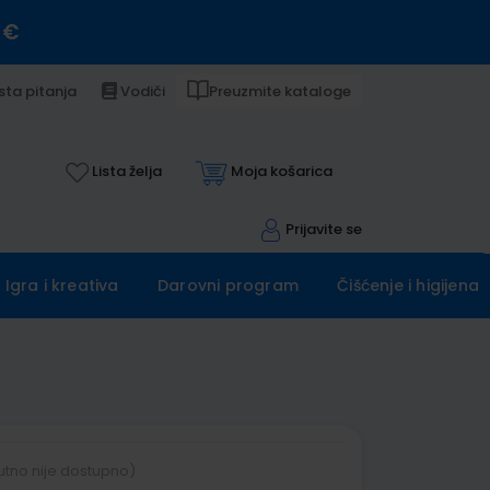
 €
sta pitanja
Vodiči
Preuzmite kataloge
Lista želja
Moja košarica
Prijavite se
Igra i kreativa
Darovni program
Čišćenje i higijena
utno nije dostupno)