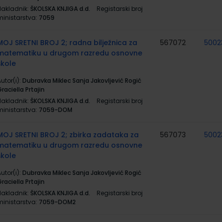
Nakladnik:
ŠKOLSKA KNJIGA d.d.
Registarski broj
ministarstva:
7059
MOJ SRETNI BROJ 2; radna bilježnica za
567072
5002
matematiku u drugom razredu osnovne
škole
utor(i):
Dubravka Miklec Sanja Jakovljević Rogić
raciella Prtajin
Nakladnik:
ŠKOLSKA KNJIGA d.d.
Registarski broj
ministarstva:
7059-DOM
MOJ SRETNI BROJ 2; zbirka zadataka za
567073
5002
matematiku u drugom razredu osnovne
škole
utor(i):
Dubravka Miklec Sanja Jakovljević Rogić
raciella Prtajin
Nakladnik:
ŠKOLSKA KNJIGA d.d.
Registarski broj
ministarstva:
7059-DOM2