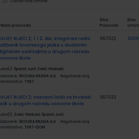
Označi sve omote
Šifra
Šifra
Naziv proizvoda
Proizvoda
omot
rupirani
roizvodi
SVIJET RIJEČI 2; 1. I 2. dio, integrirani radni
567022
50016
udžbenik hrvatskoga jezika s dodatnim
digitalnim sadržajima u drugom razredu
osnovne škole
utor(i):
Španić Jurić Zokić Vladušić
Nakladnik:
ŠKOLSKA KNJIGA d.d.
Registarski broj
ministarstva:
7087
SVIJET RIJEČI 2; nastavni listići za hrvatski
567023
jezik u drugom razredu osnovne škole
utor(i):
Zokić Vladušić Španić Jurić
Nakladnik:
ŠKOLSKA KNJIGA d.d.
Registarski broj
ministarstva:
7087-DOM