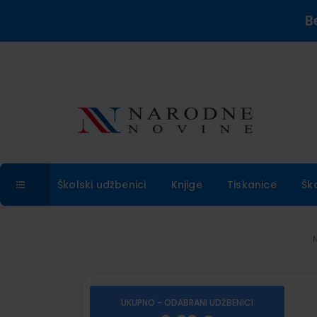
B
Školski udžbenici
Knjige
Tiskanice
Šk
UKUPNO - ODABRANI UDŽBENICI