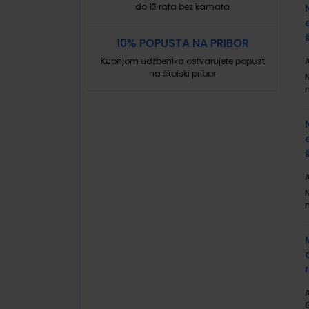
do 12 rata bez kamata
10% POPUSTA NA PRIBOR
Kupnjom udžbenika ostvarujete popust
A
na školski pribor
A
A
G