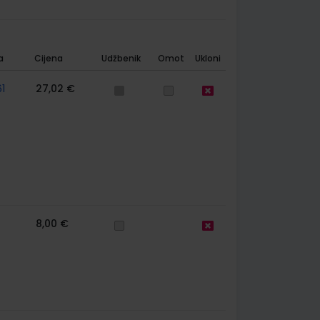
a
Cijena
Udžbenik
Omot
Ukloni
1
27,02 €
8,00 €