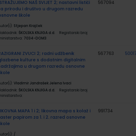
ISTRAŽUJEMO NAŠ SVIJET 2; nastavni listići
567094
za prirodu i društvo u drugom razredu
osnovne škole
utor(i):
Stjepan Krajček
Nakladnik:
ŠKOLSKA KNJIGA d.d.
Registarski broj
ministarstva:
7034-DOM3
RAZIGRANI ZVUCI 2; radni udžbenik
567763
5001
glazbene kulture s dodatnim digitalnim
sadržajima u drugom razredu osnovne
škole
utor(i):
Vladimir Jandrašek Jelena Ivaci
Nakladnik:
ŠKOLSKA KNJIGA d.d.
Registarski broj
ministarstva:
LIKOVNA MAPA 1 i 2; likovna mapa s kolaž i
991734
raster papirom za 1. i 2. razred osnovne
škole
utor(i):
/