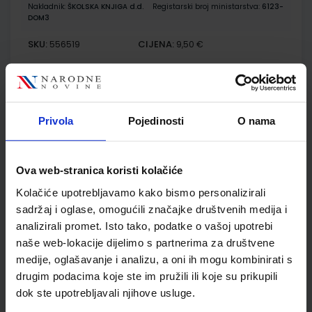
Nakladnik:
ŠKOLSKA KNJIGA d.d.
Registarski broj ministarstva:
6123-
DOM3
SKU:
CIJENA:
556519
9,50 €
ŠIFRA OMOTA:
Udžbenik
Privola
Pojedinosti
O nama
MIŠOLOVKA 1; udžbenik iz informatike za 1. razred osnovne
škole
Ova web-stranica koristi kolačiće
Autor(i):
Slavica Horvat Martina Prpić
Kolačiće upotrebljavamo kako bismo personalizirali
Nakladnik:
UDŽBENIK.HR d.o.o.
Registarski broj ministarstva:
7115
sadržaj i oglase, omogućili značajke društvenih medija i
SKU:
CIJENA:
567004
10,80 €
analizirali promet. Isto tako, podatke o vašoj upotrebi
naše web-lokacije dijelimo s partnerima za društvene
ŠIFRA OMOTA:
500261
medije, oglašavanje i analizu, a oni ih mogu kombinirati s
drugim podacima koje ste im pružili ili koje su prikupili
Udžbenik
Omot
dok ste upotrebljavali njihove usluge.