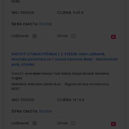
6036
SKU:
CIJENA:
556008
11,45 €
ŠIFRA OMOTA:
500158
Udžbenik
Omot
RADOST ČITANJA I PISANJA 1, 2. SVEZAK; radni udžbenik,
Hrvatska početnica za 1. razred osnovne škole - Naš hrvatski
jezik, čitanka
Autor(i):
Ante Bežen Marija Turk Sakač Sanja Minarik Gordana
Vuglec
Nakladnik:
NAKLADA LJEVAK d.o.o.
Registarski broj ministarstva:
6037
SKU:
CIJENA:
556009
14,79 €
ŠIFRA OMOTA:
500158
Udžbenik
Omot