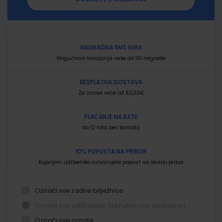
NAGRADNA SMS IGRA
Mogućnost osvajanja neke od 101 nagrade
BESPLATNA DOSTAVA
Za iznose veće od 62,50€
PLAĆANJE NA RATE
do 12 rata bez kamata
10% POPUSTA NA PRIBOR
Kupnjom udžbenika ostvarujete popust na školski pribor
Označi sve radne bilježnice
Označi sve udžbenike (trenutno nije dostupno)
Označi sve omote