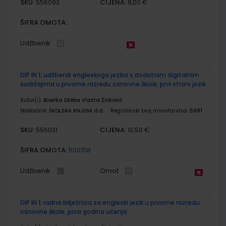
SKU:
CIJENA:
556093
8,00 €
ŠIFRA OMOTA:
Udžbenik
DIP IN 1; udžbenik engleskoga jezika s dodatnim digitalnim
sadržajima u prvome razredu osnovne škole, prvi strani jezik
Autor(i):
Biserka Džeba Vlasta Živković
Nakladnik:
ŠKOLSKA KNJIGA d.d.
Registarski broj ministarstva:
5991
SKU:
CIJENA:
556031
10,50 €
ŠIFRA OMOTA:
500158
Udžbenik
Omot
DIP IN 1; radna bilježnica za engleski jezik u prvome razredu
osnovne škole, prva godina učenja