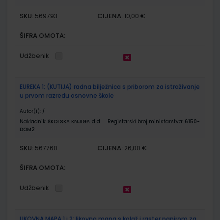
SKU:
CIJENA:
569793
10,00 €
ŠIFRA OMOTA:
Udžbenik
EUREKA 1; (KUTIJA) radna bilježnica s priborom za istraživanje
u prvom razredu osnovne škole
Autor(i):
/
Nakladnik:
ŠKOLSKA KNJIGA d.d.
Registarski broj ministarstva:
6150-
DOM2
SKU:
CIJENA:
567760
26,00 €
ŠIFRA OMOTA:
Udžbenik
LIKOVNA MAPA 1 i 2; likovna mapa s kolaž i raster papirom za