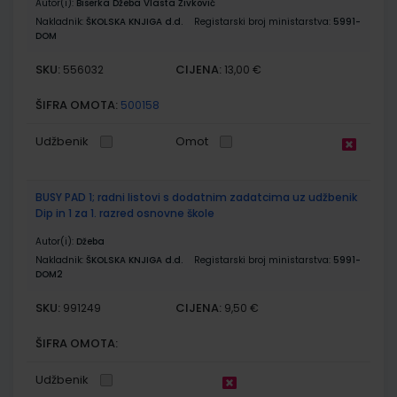
Autor(i):
Biserka Džeba Vlasta Živković
Nakladnik:
ŠKOLSKA KNJIGA d.d.
Registarski broj ministarstva:
5991-
DOM
SKU:
CIJENA:
556032
13,00 €
ŠIFRA OMOTA:
500158
Udžbenik
Omot
BUSY PAD 1; radni listovi s dodatnim zadatcima uz udžbenik
Dip in 1 za 1. razred osnovne škole
Autor(i):
Džeba
Nakladnik:
ŠKOLSKA KNJIGA d.d.
Registarski broj ministarstva:
5991-
DOM2
SKU:
CIJENA:
991249
9,50 €
ŠIFRA OMOTA:
Udžbenik