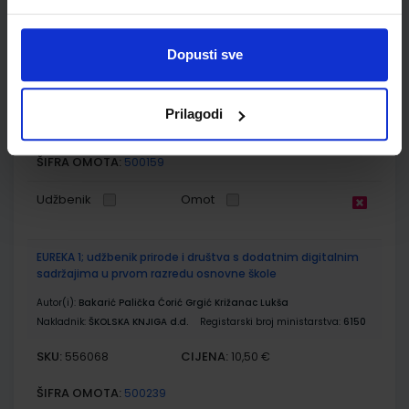
MIŠOLOVKA 1; radna bilježnica iz informatike za 1. razred
osnovne škole, IZDANJE 2020.
Dopusti sve
Autor(i):
Sokol Mandić Purgar Lohajner
Nakladnik:
UDŽBENIK.HR d.o.o.
Registarski broj ministarstva:
7115-
DOM
Prilagodi
SKU:
CIJENA:
567005
14,16 €
ŠIFRA OMOTA:
500159
Udžbenik
Omot
EUREKA 1; udžbenik prirode i društva s dodatnim digitalnim
sadržajima u prvom razredu osnovne škole
Autor(i):
Bakarić Palička Ćorić Grgić Križanac Lukša
Nakladnik:
ŠKOLSKA KNJIGA d.d.
Registarski broj ministarstva:
6150
SKU:
CIJENA:
556068
10,50 €
ŠIFRA OMOTA:
500239