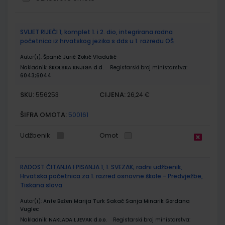
Grupirani
SVIJET RIJEČI 1; komplet 1. i 2. dio, integrirana radna
proizvodi
početnica iz hrvatskog jezika s dds u 1. razredu OŠ
Autor(i):
Španić Jurić Zokić Vladušić
Nakladnik:
ŠKOLSKA KNJIGA d.d.
Registarski broj ministarstva:
6043;6044
SKU:
CIJENA:
556253
26,24 €
ŠIFRA OMOTA:
500161
Udžbenik
Omot
RADOST ČITANJA I PISANJA 1, 1. SVEZAK; radni udžbenik,
Hrvatska početnica za 1. razred osnovne škole - Predvježbe,
Tiskana slova
Autor(i):
Ante Bežen Marija Turk Sakač Sanja Minarik Gordana
Vuglec
Nakladnik:
NAKLADA LJEVAK d.o.o.
Registarski broj ministarstva: