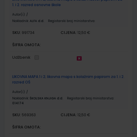
1. i 2. razred osnovne škole
Autor(i):
/
Nakladnik:
ALFA d.d.
Registarski broj ministarstva:
SKU:
CIJENA:
991734
12,50 €
ŠIFRA OMOTA:
Udžbenik
LIKOVNA MAPA 1 i 2; likovna mapa s kolažnim papirom za 1. i 2.
razred OŠ
Autor(i):
/
Nakladnik:
ŠKOLSKA KNJIGA d.d.
Registarski broj ministarstva:
014174
SKU:
CIJENA:
569363
12,50 €
ŠIFRA OMOTA: