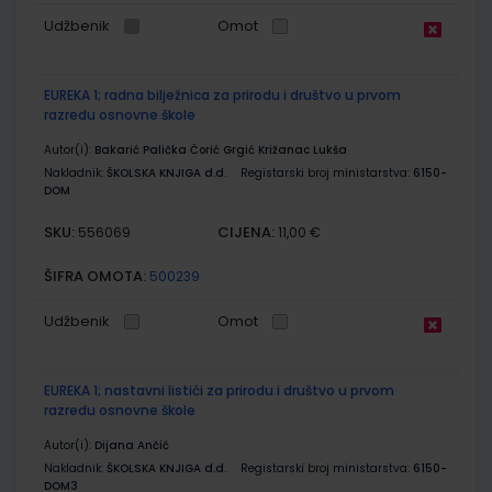
Udžbenik
Omot
EUREKA 1; radna bilježnica za prirodu i društvo u prvom
razredu osnovne škole
Autor(i):
Bakarić Palička Ćorić Grgić Križanac Lukša
Nakladnik:
ŠKOLSKA KNJIGA d.d.
Registarski broj ministarstva:
6150-
DOM
SKU:
CIJENA:
556069
11,00 €
ŠIFRA OMOTA:
500239
Udžbenik
Omot
EUREKA 1; nastavni listići za prirodu i društvo u prvom
razredu osnovne škole
Autor(i):
Dijana Ančić
Nakladnik:
ŠKOLSKA KNJIGA d.d.
Registarski broj ministarstva:
6150-
DOM3