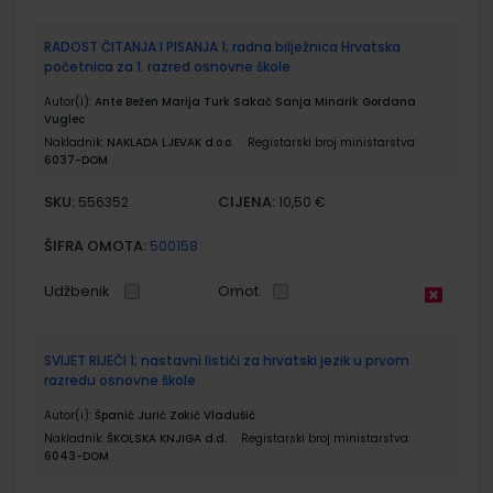
RADOST ČITANJA I PISANJA 1; radna bilježnica Hrvatska
početnica za 1. razred osnovne škole
Autor(i):
Ante Bežen Marija Turk Sakač Sanja Minarik Gordana
Vuglec
Nakladnik:
NAKLADA LJEVAK d.o.o.
Registarski broj ministarstva:
6037-DOM
SKU:
CIJENA:
556352
10,50 €
ŠIFRA OMOTA:
500158
Udžbenik
Omot
SVIJET RIJEČI 1; nastavni listići za hrvatski jezik u prvom
razredu osnovne škole
Autor(i):
Španić Jurić Zokić Vladušić
Nakladnik:
ŠKOLSKA KNJIGA d.d.
Registarski broj ministarstva:
6043-DOM