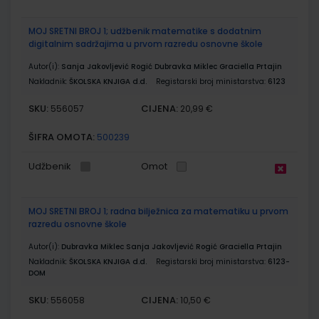
MOJ SRETNI BROJ 1; udžbenik matematike s dodatnim
digitalnim sadržajima u prvom razredu osnovne škole
Autor(i):
Sanja Jakovljević Rogić Dubravka Miklec Graciella Prtajin
Nakladnik:
ŠKOLSKA KNJIGA d.d.
Registarski broj ministarstva:
6123
SKU:
CIJENA:
556057
20,99 €
ŠIFRA OMOTA:
500239
Udžbenik
Omot
MOJ SRETNI BROJ 1; radna bilježnica za matematiku u prvom
razredu osnovne škole
Autor(i):
Dubravka Miklec Sanja Jakovljević Rogić Graciella Prtajin
Nakladnik:
ŠKOLSKA KNJIGA d.d.
Registarski broj ministarstva:
6123-
DOM
SKU:
CIJENA:
556058
10,50 €