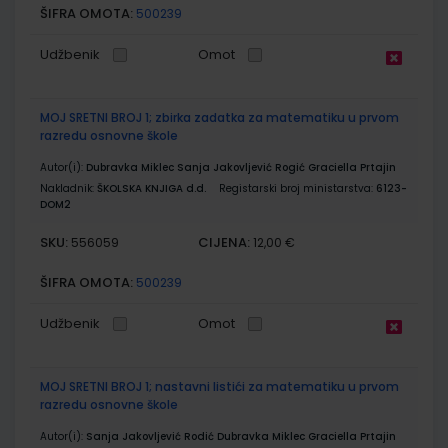
ŠIFRA OMOTA:
500239
Udžbenik
Omot
MOJ SRETNI BROJ 1; zbirka zadatka za matematiku u prvom
razredu osnovne škole
Autor(i):
Dubravka Miklec Sanja Jakovljević Rogić Graciella Prtajin
Nakladnik:
ŠKOLSKA KNJIGA d.d.
Registarski broj ministarstva:
6123-
DOM2
SKU:
CIJENA:
556059
12,00 €
ŠIFRA OMOTA:
500239
Udžbenik
Omot
MOJ SRETNI BROJ 1; nastavni listići za matematiku u prvom
razredu osnovne škole
Autor(i):
Sanja Jakovljević Rodić Dubravka Miklec Graciella Prtajin