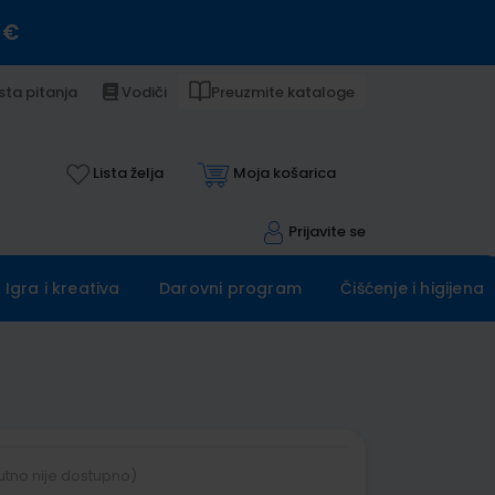
 €
sta pitanja
Vodiči
Preuzmite kataloge
Lista želja
Moja košarica
Prijavite se
Igra i kreativa
Darovni program
Čišćenje i higijena
utno nije dostupno)