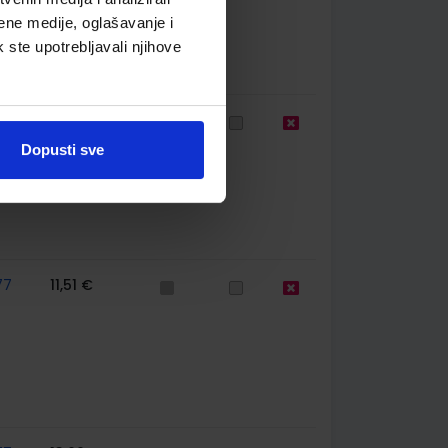
ene medije, oglašavanje i
k ste upotrebljavali njihove
744
13,60 €
Dopusti sve
77
11,51 €