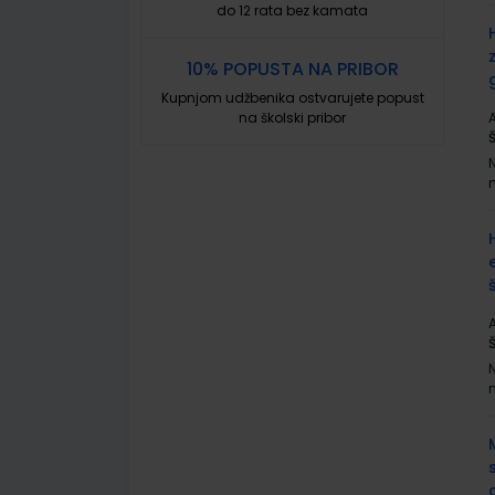
do 12 rata bez kamata
10% POPUSTA NA PRIBOR
Kupnjom udžbenika ostvarujete popust
na školski pribor
A
A