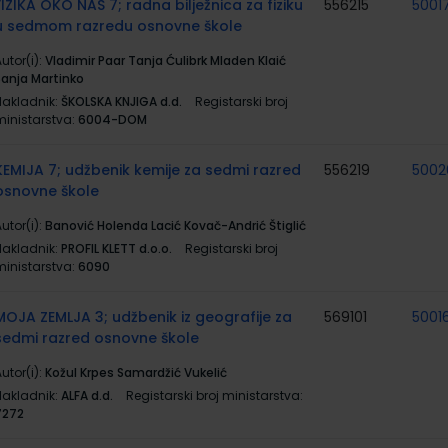
FIZIKA OKO NAS 7; radna bilježnica za fiziku
556215
5001
u sedmom razredu osnovne škole
utor(i):
Vladimir Paar Tanja Ćulibrk Mladen Klaić
Sanja Martinko
Nakladnik:
ŠKOLSKA KNJIGA d.d.
Registarski broj
ministarstva:
6004-DOM
KEMIJA 7; udžbenik kemije za sedmi razred
556219
5002
osnovne škole
utor(i):
Banović Holenda Lacić Kovač-Andrić Štiglić
Nakladnik:
PROFIL KLETT d.o.o.
Registarski broj
ministarstva:
6090
MOJA ZEMLJA 3; udžbenik iz geografije za
569101
5001
sedmi razred osnovne škole
utor(i):
Kožul Krpes Samardžić Vukelić
Nakladnik:
ALFA d.d.
Registarski broj ministarstva:
7272