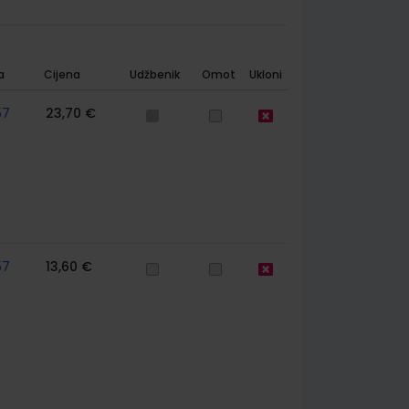
a
Cijena
Udžbenik
Omot
Ukloni
57
23,70 €
57
13,60 €