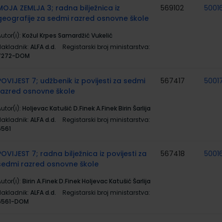
MOJA ZEMLJA 3; radna bilježnica iz
569102
5001
geografije za sedmi razred osnovne škole
utor(i):
Kožul Krpes Samardžić Vukelić
Nakladnik:
ALFA d.d.
Registarski broj ministarstva:
7272-DOM
POVIJEST 7; udžbenik iz povijesti za sedmi
567417
5001
razred osnovne škole
utor(i):
Holjevac Katušić D.Finek A.Finek Birin Šarlija
Nakladnik:
ALFA d.d.
Registarski broj ministarstva:
6561
POVIJEST 7; radna bilježnica iz povijesti za
567418
5001
sedmi razred osnovne škole
utor(i):
Birin A.Finek D.Finek Holjevac Katušić Šarlija
Nakladnik:
ALFA d.d.
Registarski broj ministarstva:
6561-DOM