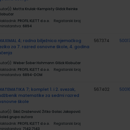
utor(i):
Motta Krulak-Kempisty Glđck Reinke
Klobučar
Nakladnik:
PROFIL KLETT d.o.o.
Registarski broj
ministarstva:
6894
MAXIMAL 4; radna bilježnica njemačkog
567374
5001
jezika za 7. razred osnovne škole, 4. godina
učenja
utor(i):
Weber Šober Hohmann Glšck Klobučar
Nakladnik:
PROFIL KLETT d.o.o.
Registarski broj
ministarstva:
6894-DOM
MATEMATIKA 7; komplet 1. i 2. svezak,
567402
5001
udžbenik matematike za sedmi razred
osnovne škole
utor(i):
Šikić Draženović Žitko Golac Jakopović
Goleš grupa autora
Nakladnik:
PROFIL KLETT d.o.o.
Registarski broj
ministarstva:
7142;7143