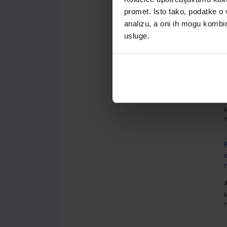
A
promet. Isto tako, podatke o 
analizu, a oni ih mogu kombini
usluge.
A
A