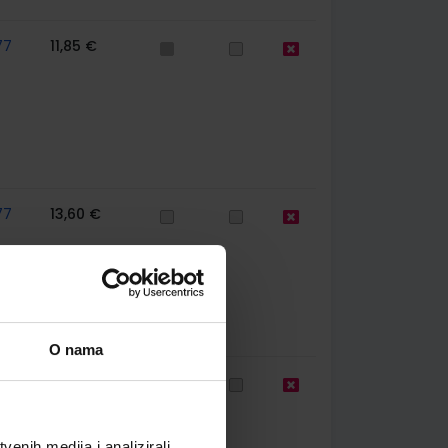
77
11,85 €
77
13,60 €
O nama
744
11,51 €
enih medija i analizirali