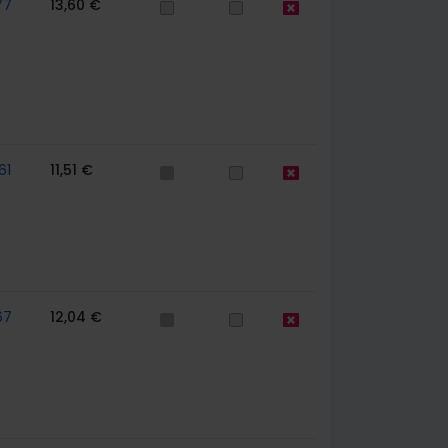
77
13,60 €
61
11,51 €
67
12,04 €