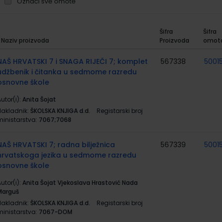
Označi sve omote
Šifra
Šifra
Naziv proizvoda
Proizvoda
omot
rupirani
roizvodi
NAŠ HRVATSKI 7 i SNAGA RIJEČI 7; komplet
567338
5001
udžbenik i čitanka u sedmome razredu
osnovne škole
utor(i):
Anita Šojat
Nakladnik:
ŠKOLSKA KNJIGA d.d.
Registarski broj
ministarstva:
7067;7068
NAŠ HRVATSKI 7; radna bilježnica
567339
5001
hrvatskoga jezika u sedmome razredu
osnovne škole
utor(i):
Anita Šojat Vjekoslava Hrastović Nada
Marguš
Nakladnik:
ŠKOLSKA KNJIGA d.d.
Registarski broj
ministarstva:
7067-DOM