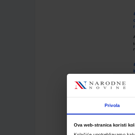
A
A
Privola
Ova web-stranica koristi kol
Kolačiće upotrebljavamo kako 