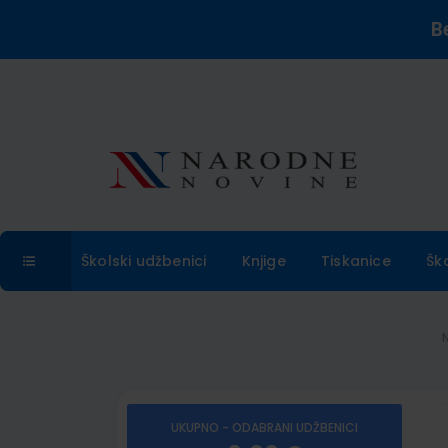
B
Školski udžbenici
Knjige
Tiskanice
Šk
UKUPNO - ODABRANI UDŽBENICI