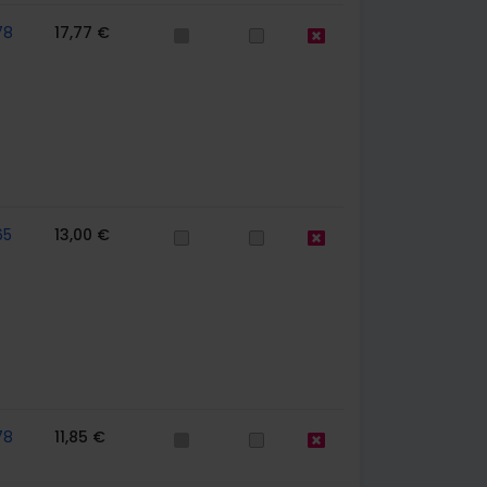
78
17,77 €
65
13,00 €
78
11,85 €