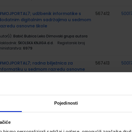
#MOJPORTAL7; udžbenik informatike s
567412
5001
dodatnim digitalnim sadržajima u sedmom
razredu osnovne škole
utor(i):
Babić Bubica Leko Dimovski grupa autora
Nakladnik:
ŠKOLSKA KNJIGA d.d.
Registarski broj
ministarstva:
6979
#MOJPORTAL7; radna bilježnica za
567413
5001
informatiku u sedmom razredu osnovne
škole
utor(i):
Babić Bubica Leko Dimovski grupa autora
Nakladnik:
ŠKOLSKA KNJIGA d.d.
Registarski broj
ministarstva:
6979-DOM
Pojedinosti
BIOLOGIJA 7; udžbenik biologije s dodatnim
556206
500
digitalnim sadržajima u sedmom razredu
ačiće
osnovne škole
bismo personalizirali sadržaj i oglase, omogućili značajke društv