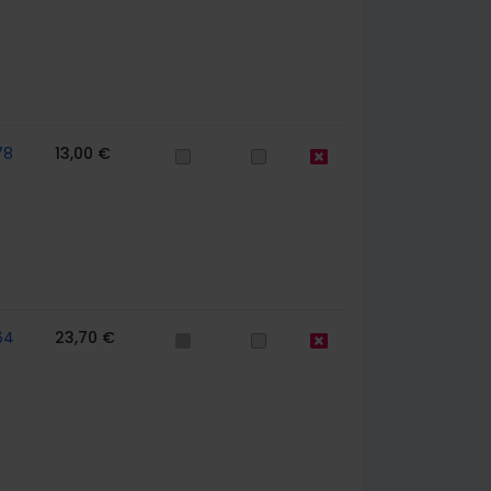
78
13,00 €
64
23,70 €