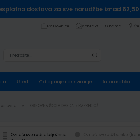
esplatna dostava za sve narudžbe iznad 62,50
Poslovnice
Kontakt
O nama
Če
Pretražite
Pretražite
ola
Ured
Odlaganje i arhiviranje
Informatika
Naslovna
OSNOVNA ŠKOLA DARDA, 7.RAZRED OŠ
Označi sve radne bilježnice
Označi sve udžbenike (tren