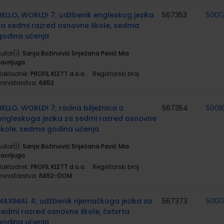
HELLO, WORLD! 7; udžbenik engleskog jezika
567353
5001
za sedmi razred osnovne škole, sedma
godina učenja
utor(i):
Sanja Božinović Snježana Pavić Mia
Šavrljuga
Nakladnik:
PROFIL KLETT d.o.o.
Registarski broj
ministarstva:
6852
HELLO, WORLD! 7; radna bilježnica iz
567354
5001
engleskoga jezika za sedmi razred osnovne
škole, sedma godina učenja
utor(i):
Sanja Božinović Snježana Pavić Mia
Šavrljuga
Nakladnik:
PROFIL KLETT d.o.o.
Registarski broj
ministarstva:
6852-DOM
MAXIMAL 4; udžbenik njemačkoga jezika za
567373
5001
sedmi razred osnovne škole, četvrta
godina učenja