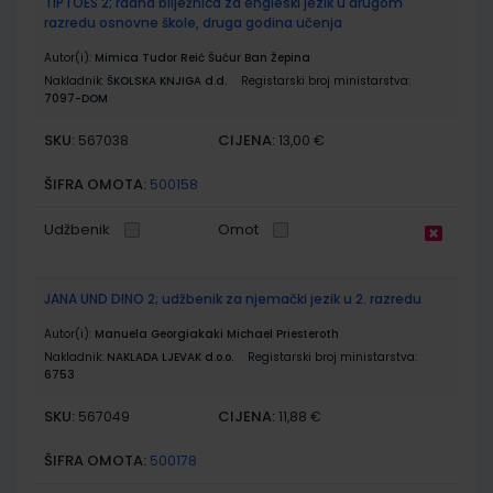
TIPTOES 2; radna bilježnica za engleski jezik u drugom
razredu osnovne škole, druga godina učenja
Autor(i):
Mimica Tudor Reić Šućur Ban Žepina
Nakladnik:
ŠKOLSKA KNJIGA d.d.
Registarski broj ministarstva:
7097-DOM
SKU:
CIJENA:
567038
13,00 €
ŠIFRA OMOTA:
500158
Udžbenik
Omot
JANA UND DINO 2; udžbenik za njemački jezik u 2. razredu
Autor(i):
Manuela Georgiakaki Michael Priesteroth
Nakladnik:
NAKLADA LJEVAK d.o.o.
Registarski broj ministarstva:
6753
SKU:
CIJENA:
567049
11,88 €
ŠIFRA OMOTA:
500178