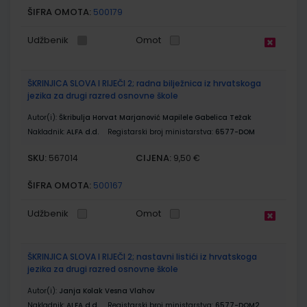
ŠIFRA OMOTA:
500179
Udžbenik
Omot
ŠKRINJICA SLOVA I RIJEČI 2; radna bilježnica iz hrvatskoga
jezika za drugi razred osnovne škole
Autor(i):
Škribulja Horvat Marjanović Mapilele Gabelica Težak
Nakladnik:
ALFA d.d.
Registarski broj ministarstva:
6577-DOM
SKU:
CIJENA:
567014
9,50 €
ŠIFRA OMOTA:
500167
Udžbenik
Omot
ŠKRINJICA SLOVA I RIJEČI 2; nastavni listići iz hrvatskoga
jezika za drugi razred osnovne škole
Autor(i):
Janja Kolak Vesna Vlahov
Nakladnik:
ALFA d.d.
Registarski broj ministarstva:
6577-DOM2