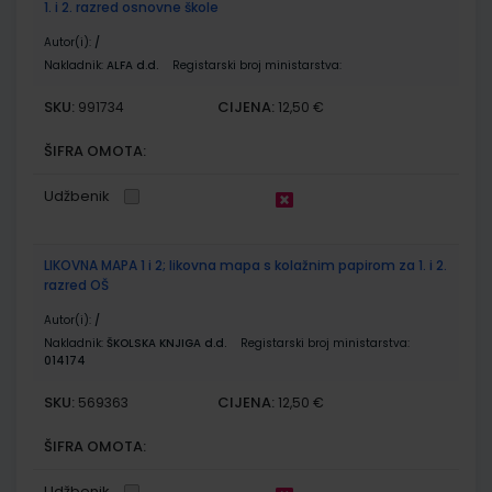
1. i 2. razred osnovne škole
Autor(i):
/
Nakladnik:
ALFA d.d.
Registarski broj ministarstva:
SKU:
CIJENA:
991734
12,50 €
ŠIFRA OMOTA:
Udžbenik
LIKOVNA MAPA 1 i 2; likovna mapa s kolažnim papirom za 1. i 2.
razred OŠ
Autor(i):
/
Nakladnik:
ŠKOLSKA KNJIGA d.d.
Registarski broj ministarstva:
014174
SKU:
CIJENA:
569363
12,50 €
ŠIFRA OMOTA:
Udžbenik