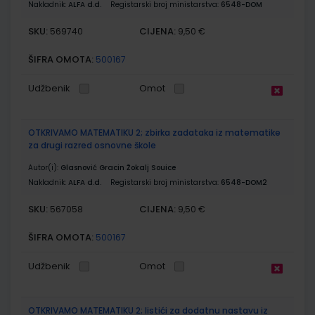
Nakladnik:
ALFA d.d.
Registarski broj ministarstva:
6548-DOM
SKU:
CIJENA:
569740
9,50 €
ŠIFRA OMOTA:
500167
Udžbenik
Omot
OTKRIVAMO MATEMATIKU 2; zbirka zadataka iz matematike
za drugi razred osnovne škole
Autor(i):
Glasnović Gracin Žokalj Souice
Nakladnik:
ALFA d.d.
Registarski broj ministarstva:
6548-DOM2
SKU:
CIJENA:
567058
9,50 €
ŠIFRA OMOTA:
500167
Udžbenik
Omot
OTKRIVAMO MATEMATIKU 2; listići za dodatnu nastavu iz