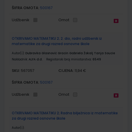
ŠIFRA OMOTA:
500167
Udžbenik
Omot
OTKRIVAMO MATEMATIKU 2; 2. dio, radni udžbenik iz
matematike za drugi razred osnovne škole
Autor(i):
Dubravka Glasnović Gracin Gabriela Žokalj Tanja Soucie
Nakladnik:
ALFA d.d.
Registarski broj ministarstva:
6549
SKU:
CIJENA:
567057
11,94 €
ŠIFRA OMOTA:
500167
Udžbenik
Omot
OTKRIVAMO MATEMATIKU 2; Radna bilježnica iz matematike
za drugi razred osnovne škole
Autor(i):