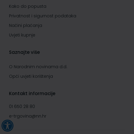
Kako do popusta
Privatnost i sigurnost podataka
Načini plaćanja
Uvjeti kupnje
Saznajte više
O Narodnim novinama d.d.
Opći uvjeti korištenja
Kontakt informacije
01 650 28 80
e-trgovina@nn.hr