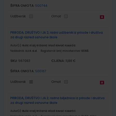
ŠIFRA OMOTA:
500744
Udžbenik
Omot
PRIRODA, DRUŠTVO I JA 2; radni udžbenik iz prirode i društva
za drugi razred osnovne škole
Autor(i):
Bulić Kralj Križanić Hlad Kovač Kosorčić
Nakladnik:
ALFA d.d.
Registarski broj ministarstva:
6565
SKU:
CIJENA:
567083
11,88 €
ŠIFRA OMOTA:
500167
Udžbenik
Omot
PRIRODA, DRUŠTVO I JA 2; radna bilježnica iz prirode i društva
za drugi razred osnovne škole
Autor(i):
Bulić Kralj Križanić Hlad Kovač Kosorčić