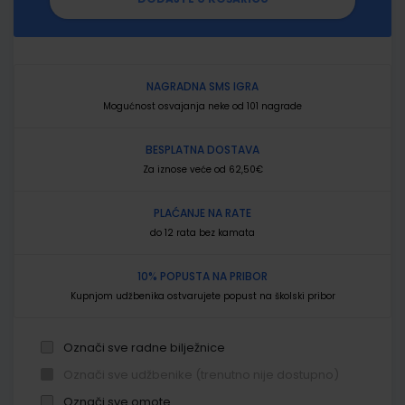
NAGRADNA SMS IGRA
Mogućnost osvajanja neke od 101 nagrade
BESPLATNA DOSTAVA
Za iznose veće od 62,50€
PLAĆANJE NA RATE
do 12 rata bez kamata
10% POPUSTA NA PRIBOR
Kupnjom udžbenika ostvarujete popust na školski pribor
Označi sve radne bilježnice
Označi sve udžbenike (trenutno nije dostupno)
Označi sve omote