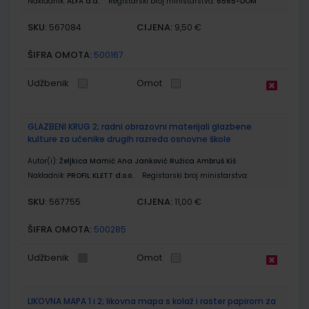
Nakladnik:
ALFA d.d.
Registarski broj ministarstva:
6565-DOM
SKU:
CIJENA:
567084
9,50 €
ŠIFRA OMOTA:
500167
Udžbenik
Omot
GLAZBENI KRUG 2; radni obrazovni materijali glazbene
kulture za učenike drugih razreda osnovne škole
Autor(i):
Željkica Mamić Ana Janković Ružica Ambruš Kiš
Nakladnik:
PROFIL KLETT d.o.o.
Registarski broj ministarstva:
SKU:
CIJENA:
567755
11,00 €
ŠIFRA OMOTA:
500285
Udžbenik
Omot
LIKOVNA MAPA 1 i 2; likovna mapa s kolaž i raster papirom za