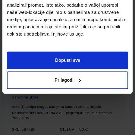
analizirali promet. Isto tako, podatke o vašoj upotrebi
naše web-lokacije dijelimo s partnerima za društvene
E-SVIJET 2; radni udžbenik informatike s dodatnim
medije, oglašavanje i analizu, a oni ih mogu kombinirati s
digitalnim sadržajima u drugom razredu osnovne škole
drugim podacima koje ste im pružili ili koje su prikupili
Autor(i):
Blagus Ljubić Klemše Flisar Odorčić Ružić Mihočka
dok ste upotrebljavali njihove usluge.
Nakladnik:
ŠKOLSKA KNJIGA d.d.
Registarski broj ministarstva:
7002
SKU:
CIJENA:
567079
11,88 €
ŠIFRA OMOTA:
Dopusti sve
500239
Udžbenik
Omot
Prilagodi
E-SVIJET 2; radna bilježnica informatike u drugom razredu
osnovne škole
Autor(i):
Josipa Blagus Marijana Šundov Ana Budojević
Nakladnik:
ŠKOLSKA KNJIGA d.d.
Registarski broj ministarstva:
7002-DOM
SKU:
CIJENA:
567080
11,50 €