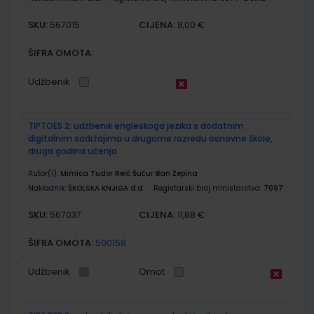
SKU:
CIJENA:
567015
8,00 €
ŠIFRA OMOTA:
Udžbenik
TIPTOES 2; udžbenik engleskoga jezika s dodatnim
digitalnim sadržajima u drugome razredu osnovne škole,
druga godina učenja
Autor(i):
Mimica Tudor Reić Šućur Ban Žepina
Nakladnik:
ŠKOLSKA KNJIGA d.d.
Registarski broj ministarstva:
7097
SKU:
CIJENA:
567037
11,88 €
ŠIFRA OMOTA:
500158
Udžbenik
Omot