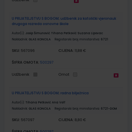
U PRIJATELJSTVU S BOGOM; udžbenik za katolički vjeronauk
drugoga razreda osnovne škole
Autor(i):
Josip Šimunović Tihana Petković Suzana Lipovac
Nakladnik:
GLAS KONCILA
Registarski broj ministarstva:
6721
SKU:
CIJENA:
567096
11,88 €
ŠIFRA OMOTA:
500297
Udžbenik
Omot
U PRIJATELJSTVU S BOGOM; radna bilježnica
Autor(i):
Tihana Petković Ana Volf
Nakladnik:
GLAS KONCILA
Registarski broj ministarstva:
6721-DOM
SKU:
CIJENA:
567097
8,80 €
ŠIFRA OMOTA:
500297