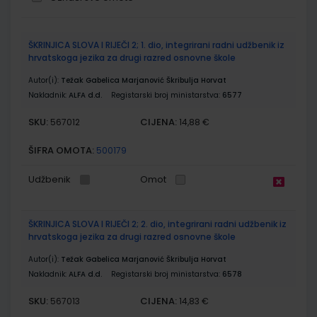
Grupirani
ŠKRINJICA SLOVA I RIJEČI 2; 1. dio, integrirani radni udžbenik iz
proizvodi
hrvatskoga jezika za drugi razred osnovne škole
Autor(i):
Težak Gabelica Marjanović Škribulja Horvat
Nakladnik:
ALFA d.d.
Registarski broj ministarstva:
6577
SKU:
CIJENA:
567012
14,88 €
ŠIFRA OMOTA:
500179
Udžbenik
Omot
ŠKRINJICA SLOVA I RIJEČI 2; 2. dio, integrirani radni udžbenik iz
hrvatskoga jezika za drugi razred osnovne škole
Autor(i):
Težak Gabelica Marjanović Škribulja Horvat
Nakladnik:
ALFA d.d.
Registarski broj ministarstva:
6578
SKU:
CIJENA:
567013
14,83 €