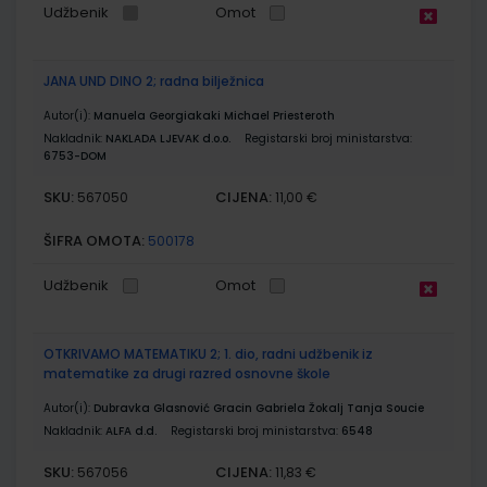
Udžbenik
Omot
JANA UND DINO 2; radna bilježnica
Autor(i):
Manuela Georgiakaki Michael Priesteroth
Nakladnik:
NAKLADA LJEVAK d.o.o.
Registarski broj ministarstva:
6753-DOM
SKU:
CIJENA:
567050
11,00 €
ŠIFRA OMOTA:
500178
Udžbenik
Omot
OTKRIVAMO MATEMATIKU 2; 1. dio, radni udžbenik iz
matematike za drugi razred osnovne škole
Autor(i):
Dubravka Glasnović Gracin Gabriela Žokalj Tanja Soucie
Nakladnik:
ALFA d.d.
Registarski broj ministarstva:
6548
SKU:
CIJENA:
567056
11,83 €