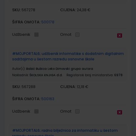
SKU:
CIJENA:
567278
24,38 €
ŠIFRA OMOTA:
500178
Udžbenik
Omot
#MOJPORTAL6; udžbenik informatike s dodatnim digitalnim
sadržajima u šestom razredu osnovne škole
Autor(i):
Babić Bubica Leko Dimovski grupa autora
Nakladnik:
ŠKOLSKA KNJIGA d.d.
Registarski broj ministarstva:
6978
SKU:
CIJENA:
567288
12,18 €
ŠIFRA OMOTA:
500163
Udžbenik
Omot
#MOJPORTAL6; radna bilježnica za informatiku u šestom
razredu osnovne škole