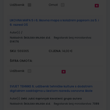
Udžbenik
Omot
LIKOVNA MAPA 5 i 6; likovna mapa s kolažnim papirom za 5. i
6. razred OŠ
Autor(i):
/
Nakladnik:
ŠKOLSKA KNJIGA d.d.
Registarski broj ministarstva:
014176
SKU:
CIJENA:
569365
14,00 €
ŠIFRA OMOTA:
Udžbenik
SVIJET TEHNIKE 6; udžbenik tehničke kulture s dodatnim
digitalnim sadržajima u šestom razredu osnovne škole
Autor(i):
Delić Jukić Koprivnjak Kovačević grupa autora
Nakladnik:
ŠKOLSKA KNJIGA d.d.
Registarski broj ministarstva:
7089