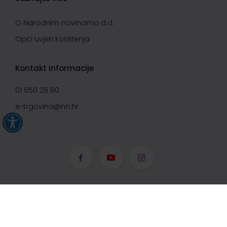
O Narodnim novinama d.d.
Opći uvjeti korištenja
Kontakt informacije
01 650 28 80
e-trgovina@nn.hr