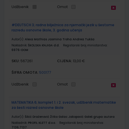
Udžbenik
Omot
#DEUTSCH 3; radna bilježnica za njemački jezik u šestome
razredu osnovne škole, 3. godina učenja
Autor(i):
Alexa Mathias Jasmina Troha Andrea Tukša
Nakladnik:
ŠKOLSKA KNJIGA d.d.
Registarski broj ministarstva:
6976-DOM
SKU:
CIJENA:
567261
13,00 €
ŠIFRA OMOTA:
500177
Udžbenik
Omot
MATEMATIKA 6; komplet 1. i 2. svezak, udžbenik matematike
za šesti razred osnovne škole
Autor(i):
Šikić Draženović Žitko Golac Jakopović Goleš grupa autora
Nakladnik:
PROFIL KLETT d.o.o.
Registarski broj ministarstva:
7136;7137