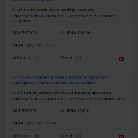
Autor(i):
Babić Bubica Leko Dimovski grupa autora
Nakladnik:
ŠKOLSKA KNJIGA d.d.
Registarski broj ministarstva:
6978-DOM
SKU:
CIJENA:
567289
13,60 €
ŠIFRA OMOTA:
500177
Udžbenik
Omot
PRIRODA 6; udžbenik prirode s dodatnim digitalnim
sadržajima u šestom razredu osnovne škole
Autor(i):
Bendelja Domjanović Horvat Garašić grupa autora
Nakladnik:
ŠKOLSKA KNJIGA d.d.
Registarski broj ministarstva:
7074
SKU:
CIJENA:
567296
12,18 €
ŠIFRA OMOTA:
500744
Udžbenik
Omot