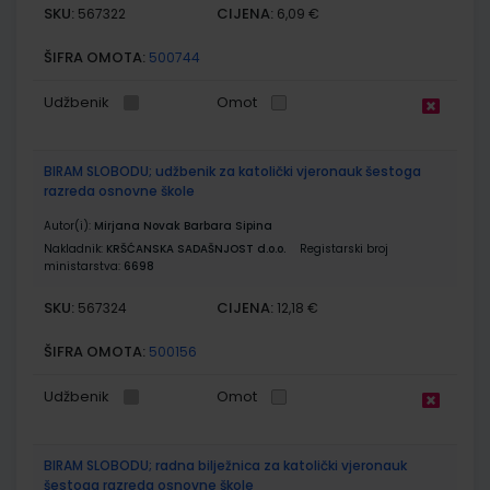
SKU:
CIJENA:
567322
6,09 €
ŠIFRA OMOTA:
500744
Udžbenik
Omot
BIRAM SLOBODU; udžbenik za katolički vjeronauk šestoga
razreda osnovne škole
Autor(i):
Mirjana Novak Barbara Sipina
Nakladnik:
KRŠĆANSKA SADAŠNJOST d.o.o.
Registarski broj
ministarstva:
6698
SKU:
CIJENA:
567324
12,18 €
ŠIFRA OMOTA:
500156
Udžbenik
Omot
BIRAM SLOBODU; radna bilježnica za katolički vjeronauk
šestoga razreda osnovne škole