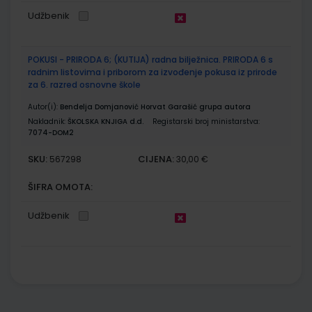
Udžbenik
POKUSI - PRIRODA 6; (KUTIJA) radna bilježnica. PRIRODA 6 s
radnim listovima i priborom za izvođenje pokusa iz prirode
za 6. razred osnovne škole
Autor(i):
Bendelja Domjanović Horvat Garašić grupa autora
Nakladnik:
ŠKOLSKA KNJIGA d.d.
Registarski broj ministarstva:
7074-DOM2
SKU:
CIJENA:
567298
30,00 €
ŠIFRA OMOTA:
Udžbenik