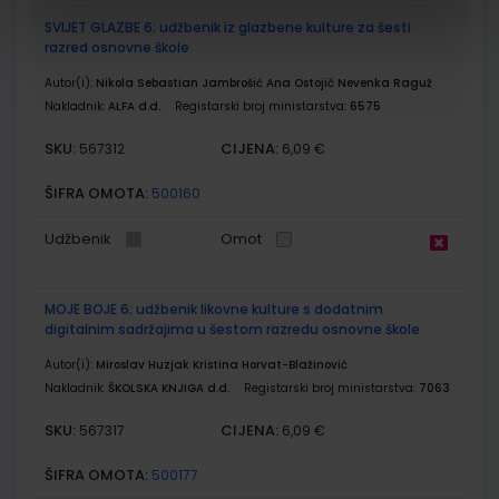
SVIJET GLAZBE 6; udžbenik iz glazbene kulture za šesti
razred osnovne škole
Autor(i):
Nikola Sebastian Jambrošić Ana Ostojić Nevenka Raguž
Nakladnik:
ALFA d.d.
Registarski broj ministarstva:
6575
SKU:
CIJENA:
567312
6,09 €
ŠIFRA OMOTA:
500160
Udžbenik
Omot
MOJE BOJE 6; udžbenik likovne kulture s dodatnim
digitalnim sadržajima u šestom razredu osnovne škole
Autor(i):
Miroslav Huzjak Kristina Horvat-Blažinović
Nakladnik:
ŠKOLSKA KNJIGA d.d.
Registarski broj ministarstva:
7063
SKU:
CIJENA:
567317
6,09 €
ŠIFRA OMOTA:
500177