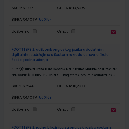
SKU:
CIJENA:
567227
13,60 €
ŠIFRA OMOTA:
500157
Udžbenik
Omot
FOOTSTEPS 2; udžbenik engleskog jezika s dodatnim
digitalnim sadržajima u šestom razredu osnovne škole,
šesta godina učenja
Autor(i):
Olinka Breka Dora Božanić Malić Ivana Marinić Ana Posnjak
Nakladnik:
ŠKOLSKA KNJIGA d.d.
Registarski broj ministarstva:
7013
SKU:
CIJENA:
567244
18,29 €
ŠIFRA OMOTA:
500163
Udžbenik
Omot
FOOTSTEPS 2; radna bilježnica za engleski jezik u šestom