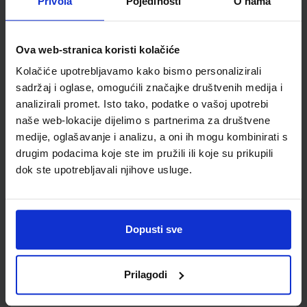
Privola
Pojedinosti
O nama
Autor(i):
Željko Brdal Margita Madunić Kaniški Toni Rajković
Nakladnik:
ŠKOLSKA KNJIGA d.d.
Registarski broj ministarstva:
7040
SKU:
CIJENA:
567309
12,18 €
Ova web-stranica koristi kolačiće
ŠIFRA OMOTA:
500163
Kolačiće upotrebljavamo kako bismo personalizirali
sadržaj i oglase, omogućili značajke društvenih medija i
Udžbenik
Omot
analizirali promet. Isto tako, podatke o vašoj upotrebi
naše web-lokacije dijelimo s partnerima za društvene
medije, oglašavanje i analizu, a oni ih mogu kombinirati s
KLIO 6; radna bilježnica za povijest u šestom razredu
osnovne škole
drugim podacima koje ste im pružili ili koje su prikupili
dok ste upotrebljavali njihove usluge.
Autor(i):
Željko Brdal Margita Madunić Kaniški Toni Rajković
Nakladnik:
ŠKOLSKA KNJIGA d.d.
Registarski broj ministarstva:
7040-DOM
SKU:
CIJENA:
567310
13,60 €
Dopusti sve
ŠIFRA OMOTA:
500163
Prilagodi
Udžbenik
Omot