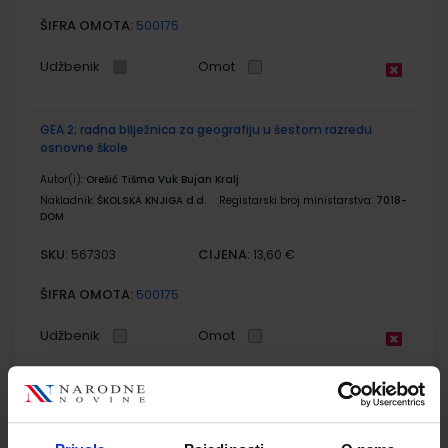
ŠIFRA OMOTA:
500175
Udžbenik
Omot
GEA 2; radna bilježnica za geografiju u šestom razredu
osnovne škole
Autor(i):
Orešić Tišma Vuk Bujan Kralj
Nakladnik:
ŠKOLSKA KNJIGA d.d.
Registarski broj ministarstva:
7018-
DOM
SKU:
CIJENA:
567303
13,60 €
ŠIFRA OMOTA:
500175
Udžbenik
Omot
KLIO 6; udžbenik povijesti s dodatnim digitalnim sadržajima
u šestom razredu osnovne škole