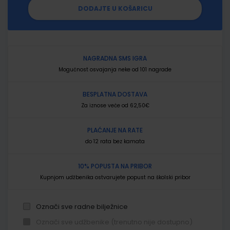
DODAJTE U KOŠARICU
NAGRADNA SMS IGRA
Mogućnost osvajanja neke od 101 nagrade
BESPLATNA DOSTAVA
Za iznose veće od 62,50€
PLAĆANJE NA RATE
do 12 rata bez kamata
10% POPUSTA NA PRIBOR
Kupnjom udžbenika ostvarujete popust na školski pribor
Označi sve radne bilježnice
Označi sve udžbenike (trenutno nije dostupno)