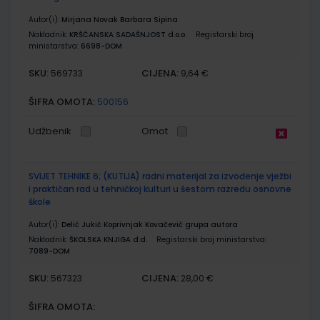
Autor(i):
Mirjana Novak Barbara Sipina
Nakladnik:
KRŠĆANSKA SADAŠNJOST d.o.o.
Registarski broj
ministarstva:
6698-DOM
SKU:
CIJENA:
569733
9,64 €
ŠIFRA OMOTA:
500156
Udžbenik
Omot
SVIJET TEHNIKE 6; (KUTIJA) radni materijal za izvođenje vježbi
i praktičan rad u tehničkoj kulturi u šestom razredu osnovne
škole
Autor(i):
Delić Jukić Koprivnjak Kovačević grupa autora
Nakladnik:
ŠKOLSKA KNJIGA d.d.
Registarski broj ministarstva:
7089-DOM
SKU:
CIJENA:
567323
28,00 €
ŠIFRA OMOTA: