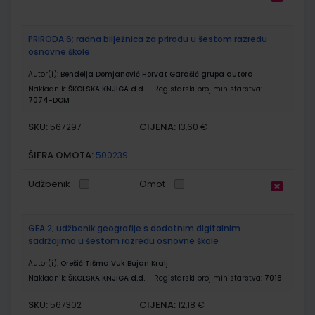
PRIRODA 6; radna bilježnica za prirodu u šestom razredu
osnovne škole
Autor(i):
Bendelja Domjanović Horvat Garašić grupa autora
Nakladnik:
ŠKOLSKA KNJIGA d.d.
Registarski broj ministarstva:
7074-DOM
SKU:
CIJENA:
567297
13,60 €
ŠIFRA OMOTA:
500239
Udžbenik
Omot
GEA 2; udžbenik geografije s dodatnim digitalnim
sadržajima u šestom razredu osnovne škole
Autor(i):
Orešić Tišma Vuk Bujan Kralj
Nakladnik:
ŠKOLSKA KNJIGA d.d.
Registarski broj ministarstva:
7018
SKU:
CIJENA:
567302
12,18 €