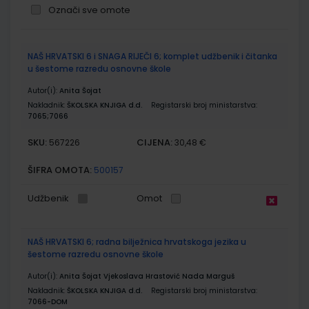
Označi sve omote
Grupirani
NAŠ HRVATSKI 6 i SNAGA RIJEČI 6; komplet udžbenik i čitanka
proizvodi
u šestome razredu osnovne škole
Autor(i):
Anita Šojat
Nakladnik:
ŠKOLSKA KNJIGA d.d.
Registarski broj ministarstva:
7065;7066
SKU:
CIJENA:
567226
30,48 €
ŠIFRA OMOTA:
500157
Udžbenik
Omot
NAŠ HRVATSKI 6; radna bilježnica hrvatskoga jezika u
šestome razredu osnovne škole
Autor(i):
Anita Šojat Vjekoslava Hrastović Nada Marguš
Nakladnik:
ŠKOLSKA KNJIGA d.d.
Registarski broj ministarstva:
7066-DOM