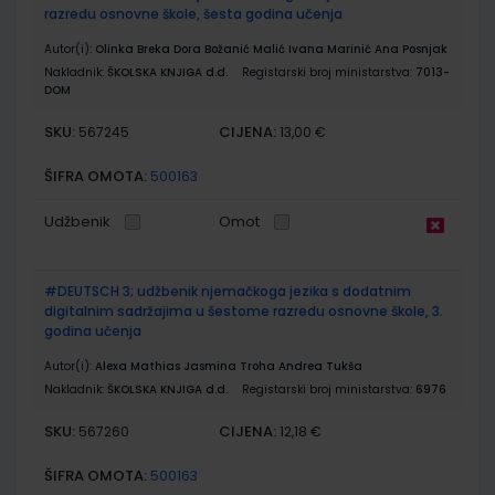
razredu osnovne škole, šesta godina učenja
Autor(i):
Olinka Breka Dora Božanić Malić Ivana Marinić Ana Posnjak
Nakladnik:
ŠKOLSKA KNJIGA d.d.
Registarski broj ministarstva:
7013-
DOM
SKU:
CIJENA:
567245
13,00 €
ŠIFRA OMOTA:
500163
Udžbenik
Omot
#DEUTSCH 3; udžbenik njemačkoga jezika s dodatnim
digitalnim sadržajima u šestome razredu osnovne škole, 3.
godina učenja
Autor(i):
Alexa Mathias Jasmina Troha Andrea Tukša
Nakladnik:
ŠKOLSKA KNJIGA d.d.
Registarski broj ministarstva:
6976
SKU:
CIJENA:
567260
12,18 €
ŠIFRA OMOTA:
500163