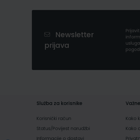
Prijavi
Newsletter
inform
usluga
prijava
pogod
Služba za korisnike
Važne
Korisnički račun
Kako 
Status/Povijest narudžbi
Kako 
Informacije o dostavi
Privat