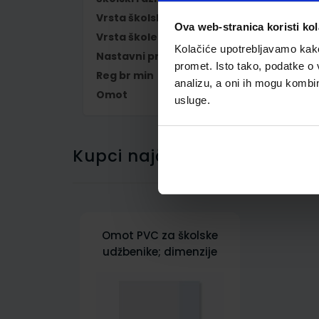
Vrsta školske knjige
UDŽBENIK
Ova web-stranica koristi kol
Vrsta škole
1 OSNOVNA
Kolačiće upotrebljavamo kako 
Nastavni predmet
TEHNIČKA KULTU
promet. Isto tako, podatke o 
Reg br min
7089
analizu, a oni ih mogu kombini
Omot
500744
usluge.
Kupci najčešće biraju..
Omot PVC za školske
udžbenike; dimenzije
410x287; tip 744