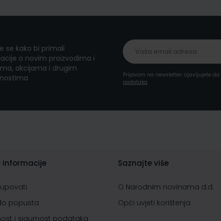
te se kako bi primali
acije o novim proizvodima i
ma, akcijama i drugim
Prijavom na newsletter izjavljujete d
nostima
podataka
 informacije
Saznajte više
kupovati
O Narodnim novinama d.d.
do popusta
Opći uvjeti korištenja
nost i sigurnost podataka