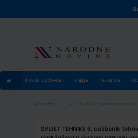
B
Školski udžbenici
Knjige
Tiskanice
Šk
Naslovna
SVIJET TEHNIKE 6; udžbenik tehničke 
SVIJET TEHNIKE 6; udžbenik tehni
sadržajima u šestom razredu os