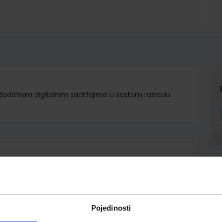
s dodatnim digitalnim sadržajima u šestom razredu
d.d.
rivnjak Kovačević grupa autora
Pojedinosti