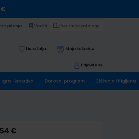
 €
sta pitanja
Vodiči
Preuzmite kataloge
Lista želja
Moja košarica
Prijavite se
Igra i kreativa
Darovni program
Čišćenje i higijena
,54 €