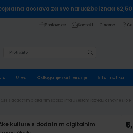
esplatna dostava za sve narudžbe iznad 62,50
Poslovnice
Kontakt
O nama
Če
Pretražite
Pretražite
ola
Ured
Odlaganje i arhiviranje
Informatika
kulture s dodatnim digitalnim sadržajima u šestom razredu osnovne škole
čke kulture s dodatnim digitalnim
5
novne škole