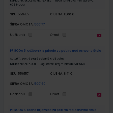
Nakladnik:
ŠKOLSKA KNJIGA d.d.
Registarski broj ministarstva:
6063-DOM
SKU:
CIJENA:
556477
13,60 €
ŠIFRA OMOTA:
500177
Udžbenik
Omot
PRIRODA 5; udžbenik iz prirode za peti razred osnovne škole
Autor(i):
Bastić Begić Bakarić Kralj Golub
Nakladnik:
ALFA d.d.
Registarski broj ministarstva:
6138
SKU:
CIJENA:
556157
8,41 €
ŠIFRA OMOTA:
500160
Udžbenik
Omot
PRIRODA 5; radna bilježnica za peti razred osnovne škole