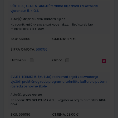
UČITELJU, GDJE STANUJEŠ?; radna bilježnica za katolički
vjeronauk 5. r. O.Š.
Autor(i):
Mirjana Novak Barbara Sipina
Nakladnik:
KRŠĆANSKA SADAŠNJOST d.o.o.
Registarski broj
ministarstva:
6163-DOM
SKU:
CIJENA:
569100
8,71 €
ŠIFRA OMOTA:
500156
Udžbenik
Omot
SVIJET TEHNIKE 5; (KUTIJA) radni materijali za izvođenje
vježbi i praktičnog rada programa tehničke kulture u petom
razredu osnovne škole
Autor(i):
grupa autora
Nakladnik:
ŠKOLSKA KNJIGA d.d.
Registarski broj ministarstva:
6161-
DOM
SKU:
CIJENA:
556186
28,00 €