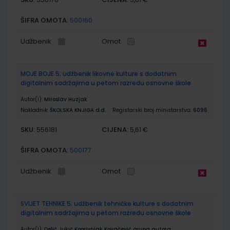
ŠIFRA OMOTA:
500160
Udžbenik
Omot
MOJE BOJE 5; udžbenik likovne kulture s dodatnim
digitalnim sadržajima u petom razredu osnovne škole
Autor(i):
Miroslav Huzjak
Nakladnik:
ŠKOLSKA KNJIGA d.d.
Registarski broj ministarstva:
6096
SKU:
CIJENA:
556181
5,61 €
ŠIFRA OMOTA:
500177
Udžbenik
Omot
SVIJET TEHNIKE 5; udžbenik tehničke kulture s dodatnim
digitalnim sadržajima u petom razredu osnovne škole
Autor(i):
Delić Jukić Koprivnjak Kovačević grupa autora