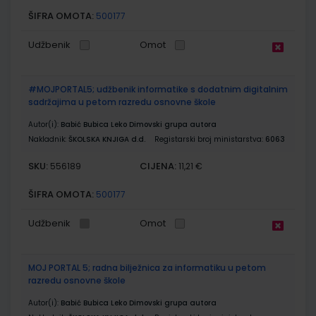
ŠIFRA OMOTA:
500177
Udžbenik
Omot
#MOJPORTAL5; udžbenik informatike s dodatnim digitalnim
sadržajima u petom razredu osnovne škole
Autor(i):
Babić Bubica Leko Dimovski grupa autora
Nakladnik:
ŠKOLSKA KNJIGA d.d.
Registarski broj ministarstva:
6063
SKU:
CIJENA:
556189
11,21 €
ŠIFRA OMOTA:
500177
Udžbenik
Omot
MOJ PORTAL 5; radna bilježnica za informatiku u petom
razredu osnovne škole
Autor(i):
Babić Bubica Leko Dimovski grupa autora