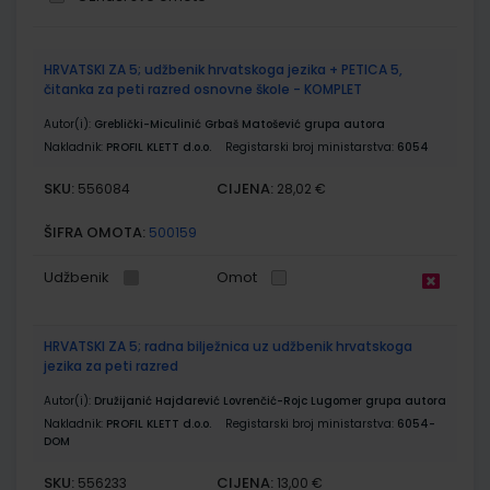
Grupirani
HRVATSKI ZA 5; udžbenik hrvatskoga jezika + PETICA 5,
proizvodi
čitanka za peti razred osnovne škole - KOMPLET
Autor(i):
Greblički-Miculinić Grbaš Matošević grupa autora
Nakladnik:
PROFIL KLETT d.o.o.
Registarski broj ministarstva:
6054
SKU:
CIJENA:
556084
28,02 €
ŠIFRA OMOTA:
500159
Udžbenik
Omot
HRVATSKI ZA 5; radna bilježnica uz udžbenik hrvatskoga
jezika za peti razred
Autor(i):
Družijanić Hajdarević Lovrenčić-Rojc Lugomer grupa autora
Nakladnik:
PROFIL KLETT d.o.o.
Registarski broj ministarstva:
6054-
DOM
SKU:
CIJENA:
556233
13,00 €