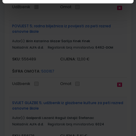
Udžbenik
Omot
POVIJEST 5; radna bilježnica iz povijesti za peti razred
osnovne škole
Autor(i):
Birin Katarina Glazer Šarlija Finek Finek
Nakladnik:
ALFA d.d.
Registarski broj ministarstva:
6462-DOM
SKU:
CIJENA:
556489
12,00 €
ŠIFRA OMOTA:
500167
Udžbenik
Omot
SVIJET GLAZBE 5; udžbenik iz glazbene kulture za peti razred
osnovne škole
Autor(i):
Gašpardi Lazarić Raguž Ostojić Štefanac
Nakladnik:
ALFA d.d.
Registarski broj ministarstva:
6024
SKU:
CIJENA:
556176
5,61 €