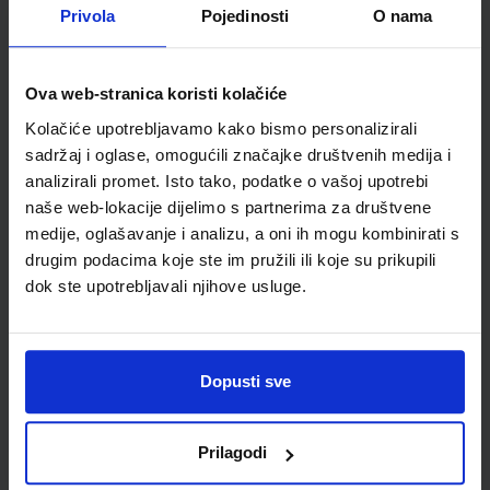
Privola
Pojedinosti
O nama
MOJA ZEMLJA 1; radna bilježnica iz geografije za peti razred
osnovne škole
Autor(i):
Ivan Gambiroža Josip Jukić Dinko Marin Ana Mesić
Ova web-stranica koristi kolačiće
Nakladnik:
ALFA d.d.
Registarski broj ministarstva:
6013-DOM
Kolačiće upotrebljavamo kako bismo personalizirali
SKU:
CIJENA:
556166
12,00 €
sadržaj i oglase, omogućili značajke društvenih medija i
analizirali promet. Isto tako, podatke o vašoj upotrebi
ŠIFRA OMOTA:
500160
naše web-lokacije dijelimo s partnerima za društvene
medije, oglašavanje i analizu, a oni ih mogu kombinirati s
Udžbenik
Omot
drugim podacima koje ste im pružili ili koje su prikupili
dok ste upotrebljavali njihove usluge.
POVIJEST 5; udžbenik iz povijesti za peti razred osnovne
škole
Autor(i):
Birin Glazer Šarlija A.Finek D.Finek
Dopusti sve
Nakladnik:
ALFA d.d.
Registarski broj ministarstva:
6462
SKU:
CIJENA:
556464
11,21 €
Prilagodi
ŠIFRA OMOTA:
500179