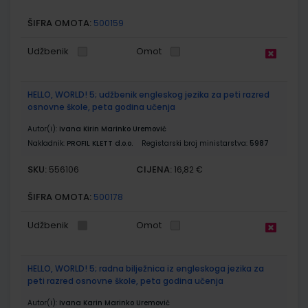
ŠIFRA OMOTA:
500159
Udžbenik
Omot
HELLO, WORLD! 5; udžbenik engleskog jezika za peti razred
osnovne škole, peta godina učenja
Autor(i):
Ivana Kirin Marinko Uremović
Nakladnik:
PROFIL KLETT d.o.o.
Registarski broj ministarstva:
5987
SKU:
CIJENA:
556106
16,82 €
ŠIFRA OMOTA:
500178
Udžbenik
Omot
HELLO, WORLD! 5; radna bilježnica iz engleskoga jezika za
peti razred osnovne škole, peta godina učenja
Autor(i):
Ivana Karin Marinko Uremović