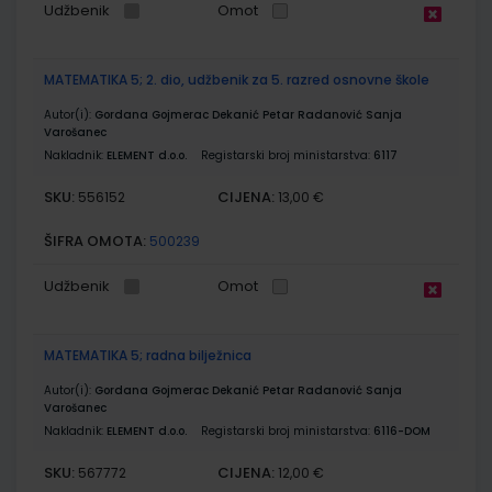
Udžbenik
Omot
MATEMATIKA 5; 2. dio, udžbenik za 5. razred osnovne škole
Autor(i):
Gordana Gojmerac Dekanić Petar Radanović Sanja
Varošanec
Nakladnik:
ELEMENT d.o.o.
Registarski broj ministarstva:
6117
SKU:
CIJENA:
556152
13,00 €
ŠIFRA OMOTA:
500239
Udžbenik
Omot
MATEMATIKA 5; radna bilježnica
Autor(i):
Gordana Gojmerac Dekanić Petar Radanović Sanja
Varošanec
Nakladnik:
ELEMENT d.o.o.
Registarski broj ministarstva:
6116-DOM
SKU:
CIJENA:
567772
12,00 €