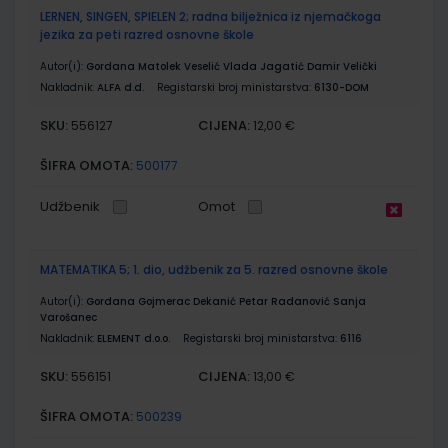
LERNEN, SINGEN, SPIELEN 2; radna bilježnica iz njemačkoga
jezika za peti razred osnovne škole
Autor(i):
Gordana Matolek Veselić Vlada Jagatić Damir Velički
Nakladnik:
ALFA d.d.
Registarski broj ministarstva:
6130-DOM
SKU:
CIJENA:
556127
12,00 €
ŠIFRA OMOTA:
500177
Udžbenik
Omot
MATEMATIKA 5; 1. dio, udžbenik za 5. razred osnovne škole
Autor(i):
Gordana Gojmerac Dekanić Petar Radanović Sanja
Varošanec
Nakladnik:
ELEMENT d.o.o.
Registarski broj ministarstva:
6116
SKU:
CIJENA:
556151
13,00 €
ŠIFRA OMOTA:
500239