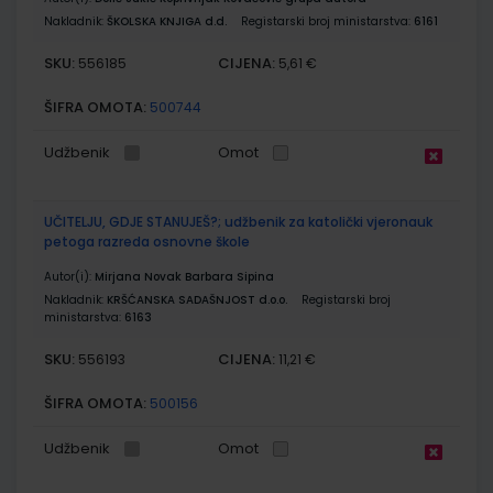
Nakladnik:
ŠKOLSKA KNJIGA d.d.
Registarski broj ministarstva:
6161
SKU:
CIJENA:
556185
5,61 €
ŠIFRA OMOTA:
500744
Udžbenik
Omot
UČITELJU, GDJE STANUJEŠ?; udžbenik za katolički vjeronauk
petoga razreda osnovne škole
Autor(i):
Mirjana Novak Barbara Sipina
Nakladnik:
KRŠĆANSKA SADAŠNJOST d.o.o.
Registarski broj
ministarstva:
6163
SKU:
CIJENA:
556193
11,21 €
ŠIFRA OMOTA:
500156
Udžbenik
Omot