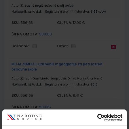
Autor(i):
Bastić Begić Bakarić Kralj Golub
Nakladnik:
ALFA d.d.
Registarski broj ministarstva:
6138-DOM
SKU:
CIJENA:
556163
12,00 €
ŠIFRA OMOTA:
500160
Udžbenik
Omot
MOJA ZEMLJA 1; udžbenik iz geografije za peti razred
osnovne škole
Autor(i):
Ivan Gambiroža Josip Jukić Dinko Marin Ana Mesić
Nakladnik:
ALFA d.d.
Registarski broj ministarstva:
6013
SKU:
CIJENA:
556165
8,41 €
ŠIFRA OMOTA:
500167
Udžbenik
Omot