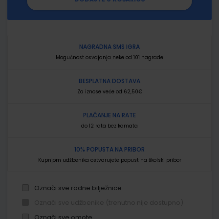
NAGRADNA SMS IGRA
Mogućnost osvajanja neke od 101 nagrade
BESPLATNA DOSTAVA
Za iznose veće od 62,50€
PLAĆANJE NA RATE
do 12 rata bez kamata
10% POPUSTA NA PRIBOR
Kupnjom udžbenika ostvarujete popust na školski pribor
Označi sve radne bilježnice
Označi sve udžbenike (trenutno nije dostupno)
Označi sve omote