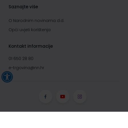
Saznajte više
O Narodnim novinama d.d.
Opći uvjeti korištenja
Kontakt informacije
01 650 28 80
e-trgovina@nn.hr