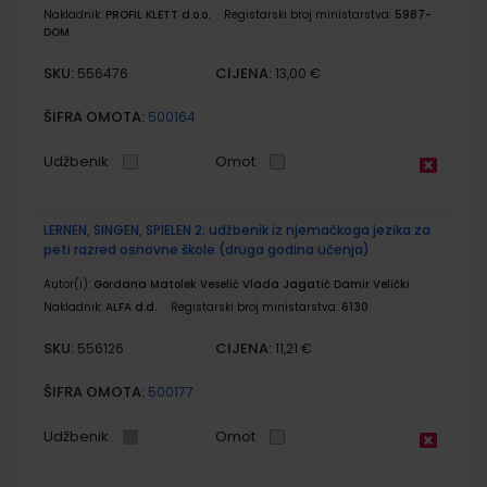
Nakladnik:
PROFIL KLETT d.o.o.
Registarski broj ministarstva:
5987-
DOM
SKU:
CIJENA:
556476
13,00 €
ŠIFRA OMOTA:
500164
Udžbenik
Omot
LERNEN, SINGEN, SPIELEN 2; udžbenik iz njemačkoga jezika za
peti razred osnovne škole (druga godina učenja)
Autor(i):
Gordana Matolek Veselić Vlada Jagatić Damir Velički
Nakladnik:
ALFA d.d.
Registarski broj ministarstva:
6130
SKU:
CIJENA:
556126
11,21 €
ŠIFRA OMOTA:
500177
Udžbenik
Omot