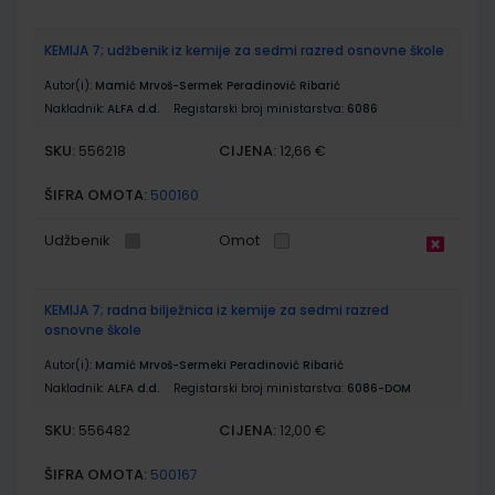
KEMIJA 7; udžbenik iz kemije za sedmi razred osnovne škole
Autor(i):
Mamić Mrvoš-Sermek Peradinović Ribarić
Nakladnik:
ALFA d.d.
Registarski broj ministarstva:
6086
SKU:
CIJENA:
556218
12,66 €
ŠIFRA OMOTA:
500160
Udžbenik
Omot
KEMIJA 7; radna bilježnica iz kemije za sedmi razred
osnovne škole
Autor(i):
Mamić Mrvoš-Sermeki Peradinović Ribarić
Nakladnik:
ALFA d.d.
Registarski broj ministarstva:
6086-DOM
SKU:
CIJENA:
556482
12,00 €
ŠIFRA OMOTA:
500167