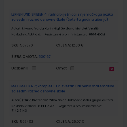
LERNEN UND SPIELEN 4; radna bilježnica iz njemačkoga jezika
za sedmi razred osnovne škole (četvrta godina učenja)
Autor(i):
Ivana Vajda Karin Nigl Gordana Matolek Veselić
Nakladnik:
ALFA d.d.
Registarski broj ministarstva:
6514-DOM
SKU:
CIJENA:
567370
12,00 €
ŠIFRA OMOTA:
500167
Udžbenik
Omot
MATEMATIKA 7; komplet 1. i 2. svezak, udžbenik matematike
za sedmi razred osnovne škole
Autor(i):
Šikić Draženović Žitko Golac Jakopović Goleš grupa autora
Nakladnik:
PROFIL KLETT d.o.o.
Registarski broj ministarstva:
7142;7143
SKU:
CIJENA:
567402
26,07 €