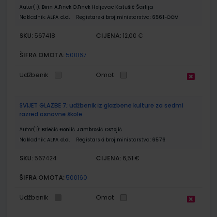
Autor(i):
Birin A.Finek D.Finek Holjevac Katušić Šarlija
Nakladnik:
ALFA d.d.
Registarski broj ministarstva:
6561-DOM
SKU:
CIJENA:
567418
12,00 €
ŠIFRA OMOTA:
500167
Udžbenik
Omot
SVIJET GLAZBE 7; udžbenik iz glazbene kulture za sedmi
razred osnovne škole
Autor(i):
Brlečić Đonlić Jambrošić Ostojić
Nakladnik:
ALFA d.d.
Registarski broj ministarstva:
6576
SKU:
CIJENA:
567424
6,51 €
ŠIFRA OMOTA:
500160
Udžbenik
Omot