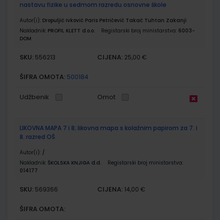
nastavu fizike u sedmom razredu osnovne škole
Autor(i):
Dropuljić Ivković Paris Petričević Takač Tuhtan Zakanji
Nakladnik:
PROFIL KLETT d.o.o.
Registarski broj ministarstva:
6003-
DOM
SKU:
CIJENA:
556213
25,00 €
ŠIFRA OMOTA:
500184
Udžbenik
Omot
LIKOVNA MAPA 7 i 8; likovna mapa s kolažnim papirom za 7. i
8. razred OŠ
Autor(i):
/
Nakladnik:
ŠKOLSKA KNJIGA d.d.
Registarski broj ministarstva:
014177
SKU:
CIJENA:
569366
14,00 €
ŠIFRA OMOTA: