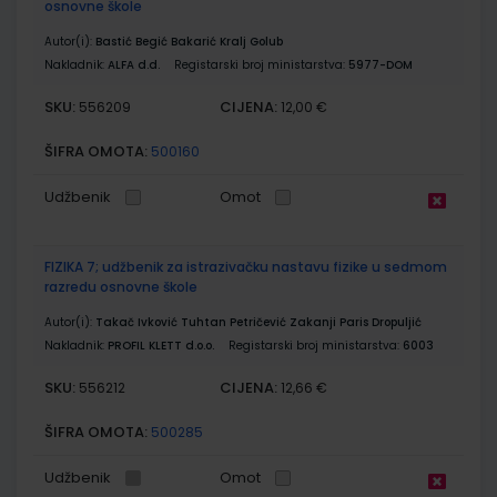
osnovne škole
Autor(i):
Bastić Begić Bakarić Kralj Golub
Nakladnik:
ALFA d.d.
Registarski broj ministarstva:
5977-DOM
SKU:
CIJENA:
556209
12,00 €
ŠIFRA OMOTA:
500160
Udžbenik
Omot
FIZIKA 7; udžbenik za istrazivačku nastavu fizike u sedmom
razredu osnovne škole
Autor(i):
Takač Ivković Tuhtan Petričević Zakanji Paris Dropuljić
Nakladnik:
PROFIL KLETT d.o.o.
Registarski broj ministarstva:
6003
SKU:
CIJENA:
556212
12,66 €
ŠIFRA OMOTA:
500285
Udžbenik
Omot