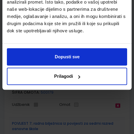
analizirali promet. Isto tako, podatke o vašoj upotrebi
SKU:
CIJENA:
569106
13,60 €
naše web-lokacije dijelimo s partnerima za društvene
medije, oglašavanje i analizu, a oni ih mogu kombinirati s
ŠIFRA OMOTA:
500175
drugim podacima koje ste im pružili ili koje su prikupili
Udžbenik
Omot
dok ste upotrebljavali njihove usluge.
POVIJEST 7; udžbenik iz povijesti za sedmi razred osnovne
škole
Dopusti sve
Autor(i):
Holjevac Katušić D.Finek A.Finek Birin Šarlija
Nakladnik:
ALFA d.d.
Registarski broj ministarstva:
6561
Prilagodi
SKU:
CIJENA:
567417
13,03 €
ŠIFRA OMOTA:
500179
Udžbenik
Omot
POVIJEST 7; radna bilježnica iz povijesti za sedmi razred
osnovne škole