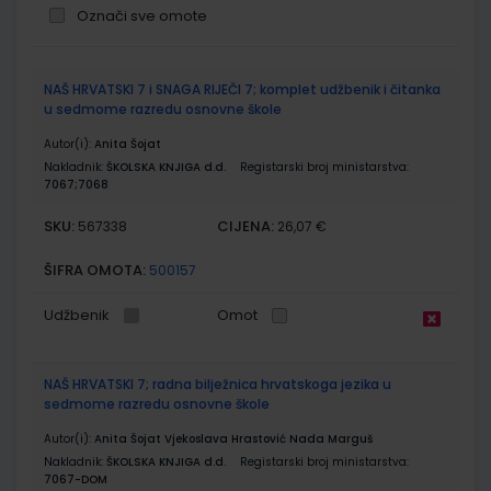
Označi sve omote
Grupirani
NAŠ HRVATSKI 7 i SNAGA RIJEČI 7; komplet udžbenik i čitanka
proizvodi
u sedmome razredu osnovne škole
Autor(i):
Anita Šojat
Nakladnik:
ŠKOLSKA KNJIGA d.d.
Registarski broj ministarstva:
7067;7068
SKU:
CIJENA:
567338
26,07 €
ŠIFRA OMOTA:
500157
Udžbenik
Omot
NAŠ HRVATSKI 7; radna bilježnica hrvatskoga jezika u
sedmome razredu osnovne škole
Autor(i):
Anita Šojat Vjekoslava Hrastović Nada Marguš
Nakladnik:
ŠKOLSKA KNJIGA d.d.
Registarski broj ministarstva:
7067-DOM