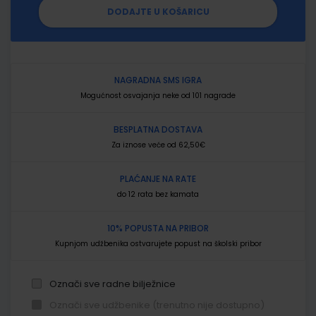
DODAJTE U KOŠARICU
NAGRADNA SMS IGRA
Mogućnost osvajanja neke od 101 nagrade
BESPLATNA DOSTAVA
Za iznose veće od 62,50€
PLAĆANJE NA RATE
do 12 rata bez kamata
10% POPUSTA NA PRIBOR
Kupnjom udžbenika ostvarujete popust na školski pribor
Označi sve radne bilježnice
Označi sve udžbenike (trenutno nije dostupno)