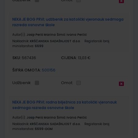
NEKA JE BOG PRVI; udžbenik za katolički vjeronauk sedmoga
razreda osnovne škole
Autor(i):
Josip Periš Marina Šimić Ivana Perčić
Nakladnik:
KRŠĆANSKA SADAŠNJOST d.o.o.
Registarski broj
ministarstva:
6699
SKU:
CIJENA:
567436
13,03 €
ŠIFRA OMOTA:
500156
Udžbenik
Omot
NEKA JE BOG PRVI; radna bilježnica za katolički vjeronauk
sedmoga razreda osnovne škole
Autor(i):
Josip Periš Marina Šimić Ivana Perčić
Nakladnik:
KRŠĆANSKA SADAŠNJOST d.o.o.
Registarski broj
ministarstva:
6699-DOM