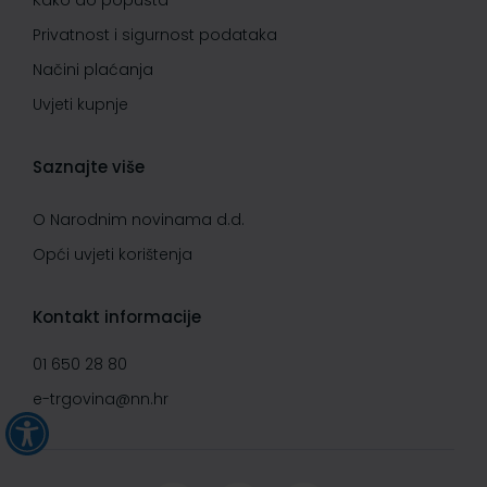
Kako do popusta
Privatnost i sigurnost podataka
Načini plaćanja
Uvjeti kupnje
Saznajte više
O Narodnim novinama d.d.
Opći uvjeti korištenja
Kontakt informacije
01 650 28 80
e-trgovina@nn.hr