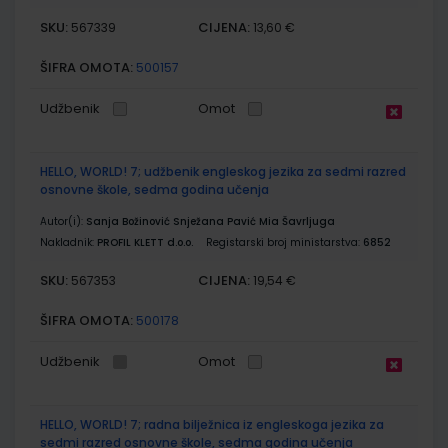
SKU:
CIJENA:
567339
13,60 €
ŠIFRA OMOTA:
500157
Udžbenik
Omot
HELLO, WORLD! 7; udžbenik engleskog jezika za sedmi razred
osnovne škole, sedma godina učenja
Autor(i):
Sanja Božinović Snježana Pavić Mia Šavrljuga
Nakladnik:
PROFIL KLETT d.o.o.
Registarski broj ministarstva:
6852
SKU:
CIJENA:
567353
19,54 €
ŠIFRA OMOTA:
500178
Udžbenik
Omot
HELLO, WORLD! 7; radna bilježnica iz engleskoga jezika za
sedmi razred osnovne škole, sedma godina učenja