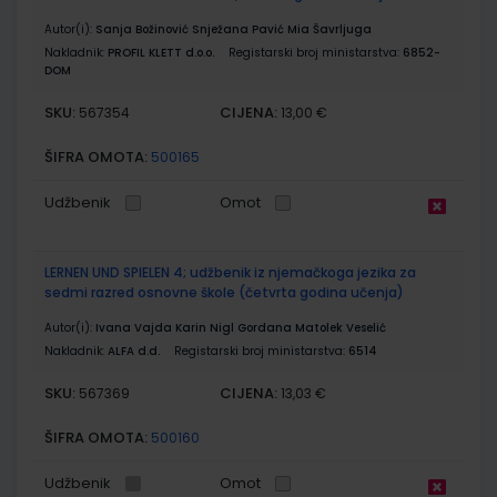
Autor(i):
Sanja Božinović Snježana Pavić Mia Šavrljuga
Nakladnik:
PROFIL KLETT d.o.o.
Registarski broj ministarstva:
6852-
DOM
SKU:
CIJENA:
567354
13,00 €
ŠIFRA OMOTA:
500165
Udžbenik
Omot
LERNEN UND SPIELEN 4; udžbenik iz njemačkoga jezika za
sedmi razred osnovne škole (četvrta godina učenja)
Autor(i):
Ivana Vajda Karin Nigl Gordana Matolek Veselić
Nakladnik:
ALFA d.d.
Registarski broj ministarstva:
6514
SKU:
CIJENA:
567369
13,03 €
ŠIFRA OMOTA:
500160
Udžbenik
Omot