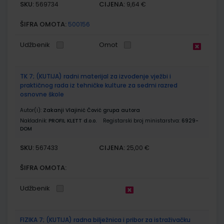
SKU:
CIJENA:
569734
9,64 €
ŠIFRA OMOTA:
500156
Udžbenik
Omot
TK 7; (KUTIJA) radni materijal za izvođenje vježbi i
praktičnog rada iz tehničke kulture za sedmi razred
osnovne škole
Autor(i):
Zakanji Vlajinić Čović grupa autora
Nakladnik:
PROFIL KLETT d.o.o.
Registarski broj ministarstva:
6929-
DOM
SKU:
CIJENA:
567433
25,00 €
ŠIFRA OMOTA:
Udžbenik
FIZIKA 7; (KUTIJA) radna bilježnica i pribor za istraživačku