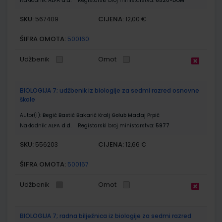
Nakladnik:
ALFA d.d.
Registarski broj ministarstva:
6520-DOM
SKU:
CIJENA:
567409
12,00 €
ŠIFRA OMOTA:
500160
Udžbenik
Omot
BIOLOGIJA 7; udžbenik iz biologije za sedmi razred osnovne
škole
Autor(i):
Begić Bastić Bakarić Kralj Golub Madaj Prpić
Nakladnik:
ALFA d.d.
Registarski broj ministarstva:
5977
SKU:
CIJENA:
556203
12,66 €
ŠIFRA OMOTA:
500167
Udžbenik
Omot
BIOLOGIJA 7; radna bilježnica iz biologije za sedmi razred