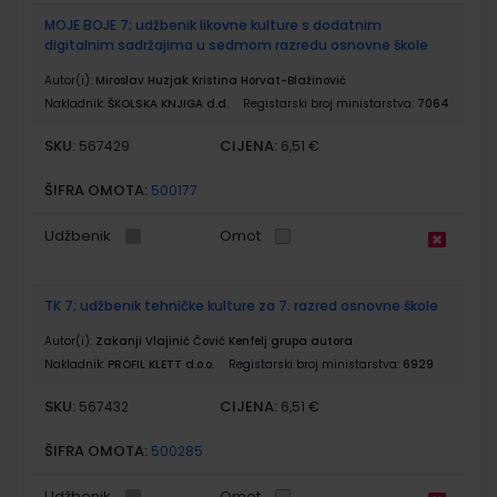
MOJE BOJE 7; udžbenik likovne kulture s dodatnim
digitalnim sadržajima u sedmom razredu osnovne škole
Autor(i):
Miroslav Huzjak Kristina Horvat-Blažinović
Nakladnik:
ŠKOLSKA KNJIGA d.d.
Registarski broj ministarstva:
7064
SKU:
CIJENA:
567429
6,51 €
ŠIFRA OMOTA:
500177
Udžbenik
Omot
TK 7; udžbenik tehničke kulture za 7. razred osnovne škole
Autor(i):
Zakanji Vlajinić Čović Kenfelj grupa autora
Nakladnik:
PROFIL KLETT d.o.o.
Registarski broj ministarstva:
6929
SKU:
CIJENA:
567432
6,51 €
ŠIFRA OMOTA:
500285
Udžbenik
Omot