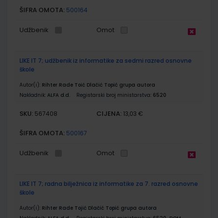
ŠIFRA OMOTA:
500164
Udžbenik
Omot
LIKE IT 7; udžbenik iz informatike za sedmi razred osnovne
škole
Autor(i):
Rihter Rade Toić Dlačić Topić grupa autora
Nakladnik:
ALFA d.d.
Registarski broj ministarstva:
6520
SKU:
CIJENA:
567408
13,03 €
ŠIFRA OMOTA:
500167
Udžbenik
Omot
LIKE IT 7; radna bilježnica iz informatike za 7. razred osnovne
škole
Autor(i):
Rihter Rade Tojić Dlačić Topić grupa autora