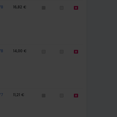
78
16,82 €
78
14,00 €
77
11,21 €