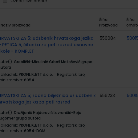
Označi sve omote
Šifra
Šifra
Naziv proizvoda
Proizvoda
omot
rupirani
roizvodi
HRVATSKI ZA 5; udžbenik hrvatskoga jezika
556084
5001
+ PETICA 5, čitanka za peti razred osnovne
škole - KOMPLET
utor(i):
Greblički-Miculinić Grbaš Matošević grupa
autora
Nakladnik:
PROFIL KLETT d.o.o.
Registarski broj
ministarstva:
6054
HRVATSKI ZA 5; radna bilježnica uz udžbenik
556233
5001
hrvatskoga jezika za peti razred
utor(i):
Družijanić Hajdarević Lovrenčić-Rojc
Lugomer grupa autora
Nakladnik:
PROFIL KLETT d.o.o.
Registarski broj
ministarstva:
6054-DOM