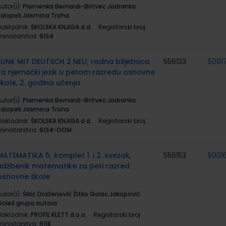
utor(i):
Plamenka Bernardi-Britvec Jadranka
Salopek Jasmina Troha
Nakladnik:
ŠKOLSKA KNJIGA d.d.
Registarski broj
ministarstva:
6134
FLINK MIT DEUTSCH 2 NEU; radna bilježnica
556133
5001
za njemački jezik u petom razredu osnovne
škole, 2. godina učenja
utor(i):
Plamenka Bernardi-Britvec Jadranka
Salopek Jasmina Troha
Nakladnik:
ŠKOLSKA KNJIGA d.d.
Registarski broj
ministarstva:
6134-DOM
MATEMATIKA 5; komplet 1. i 2. svezak,
556153
5001
udžbenik matematike za peti razred
osnovne škole
utor(i):
Šikić Draženović Žitko Golac Jakopović
Goleš grupa autora
Nakladnik:
PROFIL KLETT d.o.o.
Registarski broj
ministarstva:
6118