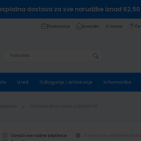
esplatna dostava za sve narudžbe iznad 62,50
Poslovnice
Kontakt
O nama
Če
Pretražite
Pretražite
ola
Ured
Odlaganje i arhiviranje
Informatika
Naslovna
OSNOVNA ŠKOLA GLINA, 5.RAZRED OŠ
Označi sve radne bilježnice
Označi sve udžbenike (tren