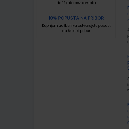
do 12 rata bez kamata
10% POPUSTA NA PRIBOR
Kupnjom udžbenika ostvarujete popust
A
na školski pribor
A