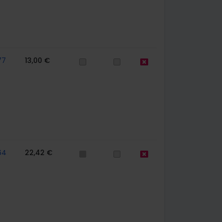
77
13,00 €
64
22,42 €