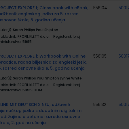
PROJECT EXPLORE 1; Class book with eBook,
556104
5001
udžbenik engleskog jezika za 5. razred
osnovne škole, 5. godina učenja
utor(i):
Sarah Philips Paul Shipton
Nakladnik:
PROFIL KLETT d.o.o.
Registarski broj
ministarstva:
5995
PROJECT EXPLORE 1; Workbook with Online
556105
5001
practice, radna bilježnica za engleski jezik,
5. razred osnovne škole, 5. godina učenja
utor(i):
Sarah Phillips Paul Shipton Lynne White
Nakladnik:
PROFIL KLETT d.o.o.
Registarski broj
ministarstva:
5995-DOM
FLINK MIT DEUTSCH 2 NEU; udžbenik
556132
5001
njemačkog jezika s dodatnim digitalnim
sadržajima u petome razredu osnovne
škole, 2. godina učenja