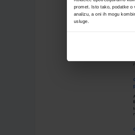
promet. Isto tako, podatke o 
analizu, a oni ih mogu kombini
usluge.
A
A