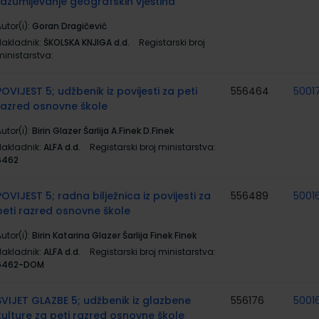
razumijevanje geografskih vještina
utor(i):
Goran Dragičević
Nakladnik:
ŠKOLSKA KNJIGA d.d.
Registarski broj
ministarstva:
POVIJEST 5; udžbenik iz povijesti za peti
556464
5001
razred osnovne škole
utor(i):
Birin Glazer Šarlija A.Finek D.Finek
Nakladnik:
ALFA d.d.
Registarski broj ministarstva:
6462
POVIJEST 5; radna bilježnica iz povijesti za
556489
5001
peti razred osnovne škole
utor(i):
Birin Katarina Glazer Šarlija Finek Finek
Nakladnik:
ALFA d.d.
Registarski broj ministarstva:
6462-DOM
SVIJET GLAZBE 5; udžbenik iz glazbene
556176
5001
kulture za peti razred osnovne škole