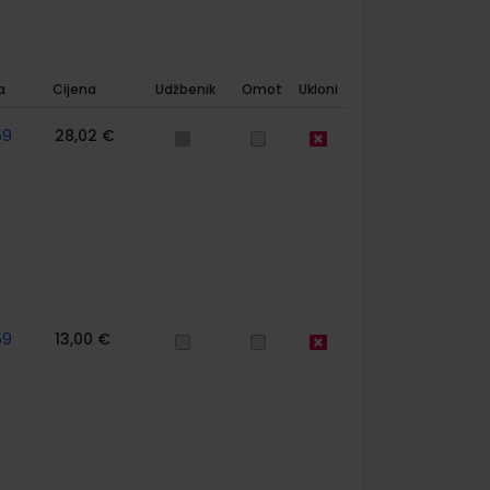
a
Cijena
Udžbenik
Omot
Ukloni
59
28,02 €
59
13,00 €