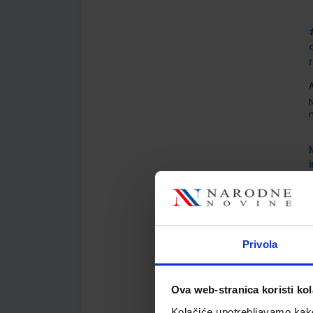
A
A
Privola
Ova web-stranica koristi kol
A
Kolačiće upotrebljavamo kako 