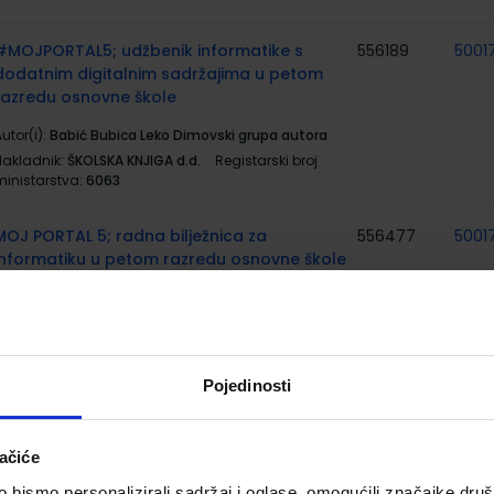
#MOJPORTAL5; udžbenik informatike s
556189
5001
dodatnim digitalnim sadržajima u petom
razredu osnovne škole
utor(i):
Babić Bubica Leko Dimovski grupa autora
Nakladnik:
ŠKOLSKA KNJIGA d.d.
Registarski broj
ministarstva:
6063
MOJ PORTAL 5; radna bilježnica za
556477
5001
informatiku u petom razredu osnovne škole
utor(i):
Babić Bubica Leko Dimovski grupa autora
Nakladnik:
ŠKOLSKA KNJIGA d.d.
Registarski broj
ministarstva:
6063-DOM
Pojedinosti
PRIRODA 5; udžbenik iz prirode za 5. razred
556159
5002
osnovne škole
ačiće
utor(i):
Biljana Agić Tamara Banović Ana Lopac
Groš
bismo personalizirali sadržaj i oglase, omogućili značajke društv