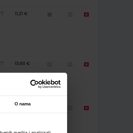
77
11,21 €
77
13,60 €
O nama
61
8,41 €
enih medija i analizirali