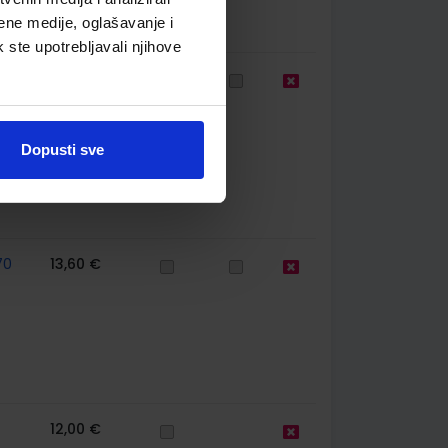
ene medije, oglašavanje i
k ste upotrebljavali njihove
70
8,41 €
Dopusti sve
70
13,60 €
12,00 €