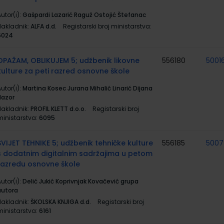
utor(i):
Gašpardi Lazarić Raguž Ostojić Štefanac
Nakladnik:
ALFA d.d.
Registarski broj ministarstva:
6024
OPAŽAM, OBLIKUJEM 5; udžbenik likovne
556180
5001
kulture za peti razred osnovne škole
utor(i):
Martina Kosec Jurana Mihalić Linarić Dijana
Nazor
Nakladnik:
PROFIL KLETT d.o.o.
Registarski broj
ministarstva:
6095
SVIJET TEHNIKE 5; udžbenik tehničke kulture
556185
500
s dodatnim digitalnim sadržajima u petom
razredu osnovne škole
utor(i):
Delić Jukić Koprivnjak Kovačević grupa
autora
Nakladnik:
ŠKOLSKA KNJIGA d.d.
Registarski broj
ministarstva:
6161