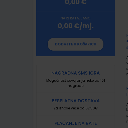
0,00 €
NA 12 RATA, SAMO
0,00 €/mj.
G
p
DODAJTE U KOŠARICU
A
NAGRADNA SMS IGRA
Mogućnost osvajanja neke od 101
nagrade
BESPLATNA DOSTAVA
A
Za iznose veće od 62,50€
PLAĆANJE NA RATE