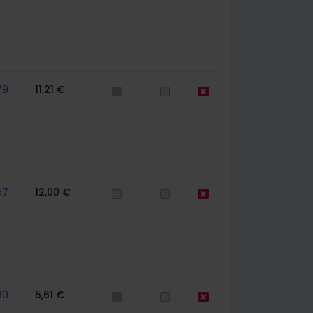
79
11,21 €
67
12,00 €
60
5,61 €