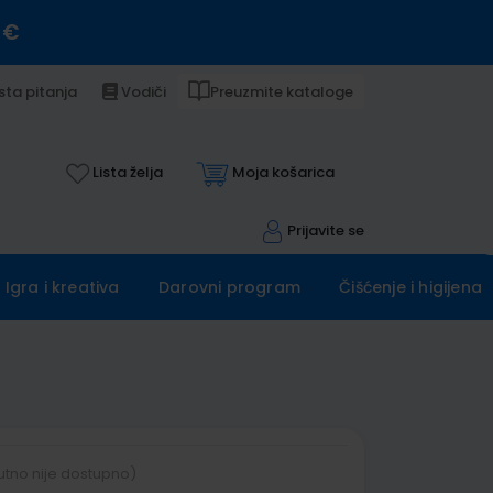
 €
sta pitanja
Vodiči
Preuzmite kataloge
Lista želja
Moja košarica
Prijavite se
Igra i kreativa
Darovni program
Čišćenje i higijena
utno nije dostupno)