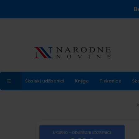
B
Školski udžbenici
Knjige
Tiskanice
Šk
UKUPNO - ODABRANI UDŽBENICI