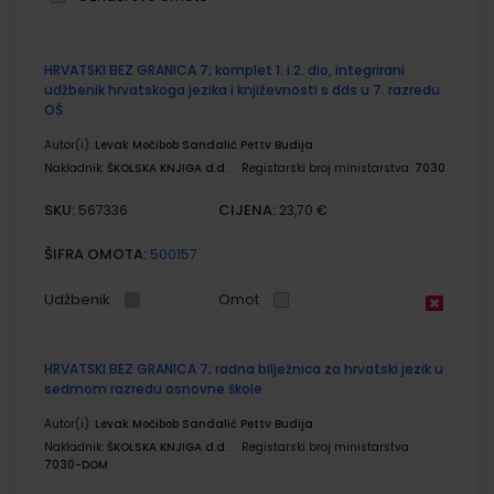
Grupirani
HRVATSKI BEZ GRANICA 7; komplet 1. i 2. dio, integrirani
proizvodi
udžbenik hrvatskoga jezika i književnosti s dds u 7. razredu
OŠ
Autor(i):
Levak Močibob Sandalić Pettv Budija
Nakladnik:
ŠKOLSKA KNJIGA d.d.
Registarski broj ministarstva:
7030
SKU:
CIJENA:
567336
23,70 €
ŠIFRA OMOTA:
500157
Udžbenik
Omot
HRVATSKI BEZ GRANICA 7; radna bilježnica za hrvatski jezik u
sedmom razredu osnovne škole
Autor(i):
Levak Močibob Sandalić Pettv Budija
Nakladnik:
ŠKOLSKA KNJIGA d.d.
Registarski broj ministarstva:
7030-DOM