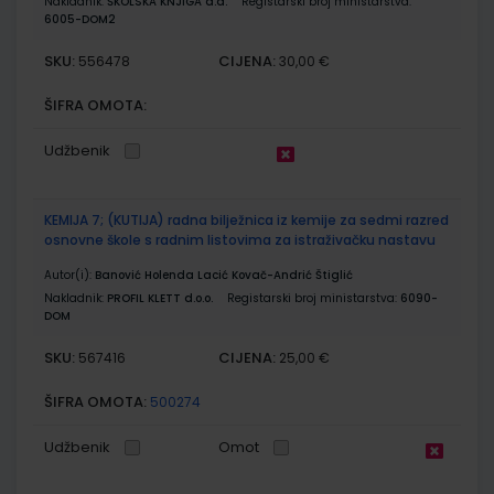
Nakladnik:
ŠKOLSKA KNJIGA d.d.
Registarski broj ministarstva:
6005-DOM2
SKU:
CIJENA:
556478
30,00 €
ŠIFRA OMOTA:
Udžbenik
KEMIJA 7; (KUTIJA) radna bilježnica iz kemije za sedmi razred
osnovne škole s radnim listovima za istraživačku nastavu
Autor(i):
Banović Holenda Lacić Kovač-Andrić Štiglić
Nakladnik:
PROFIL KLETT d.o.o.
Registarski broj ministarstva:
6090-
DOM
SKU:
CIJENA:
567416
25,00 €
ŠIFRA OMOTA:
500274
Udžbenik
Omot