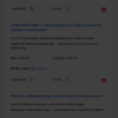
Udžbenik
Omot
OTKRIVAMO FIZIKU 7; radna bilježnica za fiziku u sedmom
razredu osnovne škole
Autor(i):
Ivica Buljan Dubravka Despoja Erika Tušek Vrhovec
Nakladnik:
ŠKOLSKA KNJIGA d.d.
Registarski broj ministarstva:
6005-DOM
SKU:
CIJENA:
556217
13,60 €
ŠIFRA OMOTA:
500177
Udžbenik
Omot
KEMIJA 7; udžbenik kemije za sedmi razred osnovne škole
Autor(i):
Banović Holenda Lacić Kovač-Andrić Štiglić
Nakladnik:
PROFIL KLETT d.o.o.
Registarski broj ministarstva:
6090