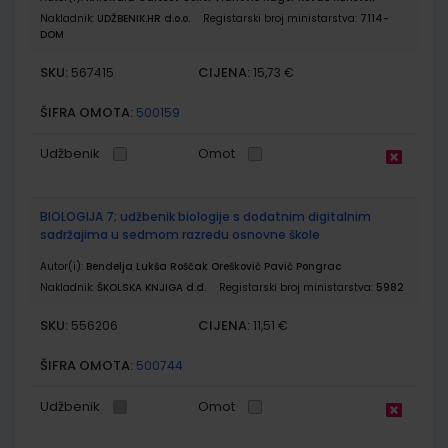
Nakladnik:
UDŽBENIK.HR d.o.o.
Registarski broj ministarstva:
7114-
DOM
SKU:
CIJENA:
567415
15,73 €
ŠIFRA OMOTA:
500159
Udžbenik
Omot
BIOLOGIJA 7; udžbenik biologije s dodatnim digitalnim
sadržajima u sedmom razredu osnovne škole
Autor(i):
Bendelja Lukša Roščak Orešković Pavić Pongrac
Nakladnik:
ŠKOLSKA KNJIGA d.d.
Registarski broj ministarstva:
5982
SKU:
CIJENA:
556206
11,51 €
ŠIFRA OMOTA:
500744
Udžbenik
Omot