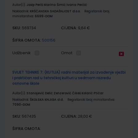
Autor(i):
Josip Periš Marina Šimić Ivana Perčić
Nakladnik:
KRŠĆANSKA SADAŠNJOST d.o.o.
Registarski broj
ministarstva:
6699-DOM
SKU:
CIJENA:
569734
9,64 €
ŠIFRA OMOTA:
500156
Udžbenik
Omot
SVIJET TEHNIKE 7; (KUTIJA) radni materijal za izvođenje vježbi
i praktičan rad u tehničkoj kulturi u sedmom razredu
osnovne škole
Autor(i):
Stanojević Delić Zenzerović Čikeš Kolarić Ptičar
Nakladnik:
ŠKOLSKA KNJIGA d.d.
Registarski broj ministarstva:
7090-DOM
SKU:
CIJENA:
567435
28,00 €
ŠIFRA OMOTA: