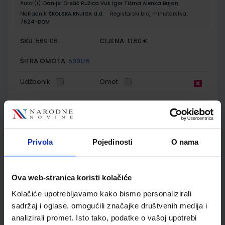
Autor(i):
Danijel Orešić Ružica Vuk Igor Tišma Alenka Bujan
Nakladnik:
ŠKOLSKA KNJIGA d.d.
Registarski broj ministarstva:
7624-DOM
SKU:
CIJENA:
569106
13,60 €
ŠIFRA OMOTA:
500175
Udžbenik
Omot
VREMEPLOV 7; udžbenik povijesti za sedmi razred
Autor(i):
Igor Despot Gordana Frol Miljenko Hajdarović
Nakladnik:
PROFIL KLETT d.o.o.
Registarski broj ministarstva:
6936
Privola
Pojedinosti
O nama
SKU:
CIJENA:
567419
11,85 €
Ova web-stranica koristi kolačiće
ŠIFRA OMOTA:
500159
Kolačiće upotrebljavamo kako bismo personalizirali
Udžbenik
Omot
sadržaj i oglase, omogućili značajke društvenih medija i
analizirali promet. Isto tako, podatke o vašoj upotrebi