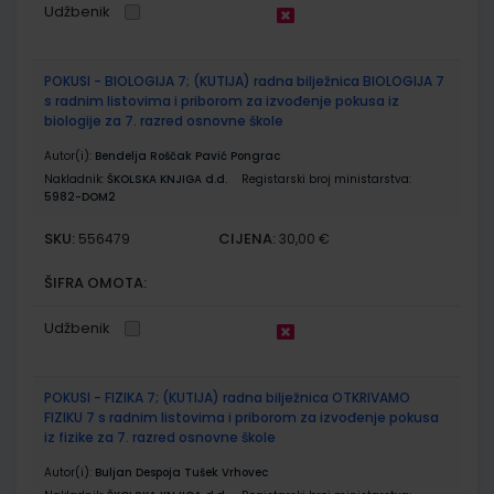
Udžbenik
POKUSI - BIOLOGIJA 7; (KUTIJA) radna bilježnica BIOLOGIJA 7
s radnim listovima i priborom za izvođenje pokusa iz
biologije za 7. razred osnovne škole
Autor(i):
Bendelja Roščak Pavić Pongrac
Nakladnik:
ŠKOLSKA KNJIGA d.d.
Registarski broj ministarstva:
5982-DOM2
SKU:
CIJENA:
556479
30,00 €
ŠIFRA OMOTA:
Udžbenik
POKUSI - FIZIKA 7; (KUTIJA) radna bilježnica OTKRIVAMO
FIZIKU 7 s radnim listovima i priborom za izvođenje pokusa
iz fizike za 7. razred osnovne škole
Autor(i):
Buljan Despoja Tušek Vrhovec