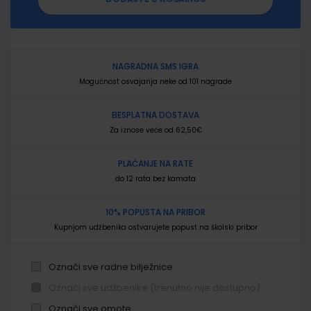
NAGRADNA SMS IGRA
Mogućnost osvajanja neke od 101 nagrade
BESPLATNA DOSTAVA
Za iznose veće od 62,50€
PLAĆANJE NA RATE
do 12 rata bez kamata
10% POPUSTA NA PRIBOR
Kupnjom udžbenika ostvarujete popust na školski pribor
Označi sve radne bilježnice
Označi sve udžbenike (trenutno nije dostupno)
Označi sve omote