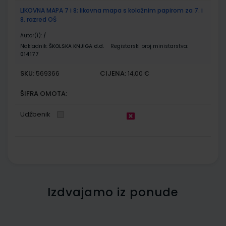
LIKOVNA MAPA 7 i 8; likovna mapa s kolažnim papirom za 7. i
8. razred OŠ
Autor(i):
/
Nakladnik:
ŠKOLSKA KNJIGA d.d.
Registarski broj ministarstva:
014177
SKU:
CIJENA:
569366
14,00 €
ŠIFRA OMOTA:
Udžbenik
Izdvajamo iz ponude