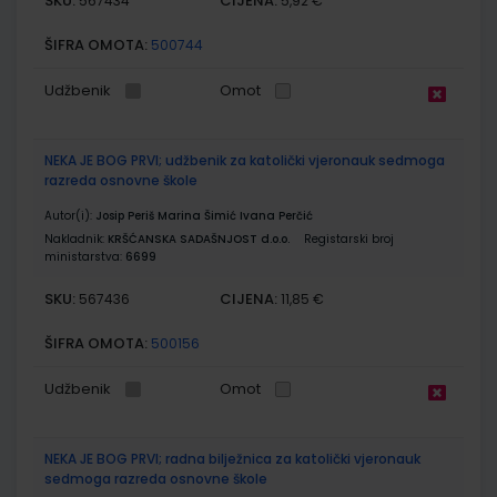
SKU:
CIJENA:
567434
5,92 €
ŠIFRA OMOTA:
500744
Udžbenik
Omot
NEKA JE BOG PRVI; udžbenik za katolički vjeronauk sedmoga
razreda osnovne škole
Autor(i):
Josip Periš Marina Šimić Ivana Perčić
Nakladnik:
KRŠĆANSKA SADAŠNJOST d.o.o.
Registarski broj
ministarstva:
6699
SKU:
CIJENA:
567436
11,85 €
ŠIFRA OMOTA:
500156
Udžbenik
Omot
NEKA JE BOG PRVI; radna bilježnica za katolički vjeronauk
sedmoga razreda osnovne škole