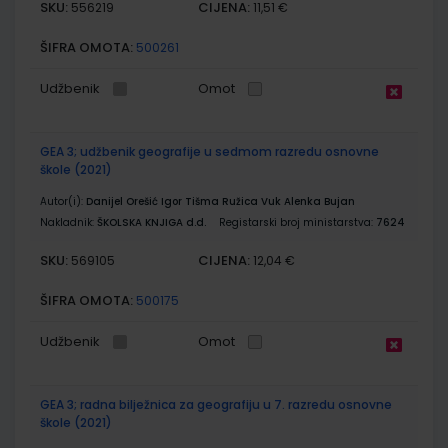
SKU:
CIJENA:
556219
11,51 €
ŠIFRA OMOTA:
500261
Udžbenik
Omot
GEA 3; udžbenik geografije u sedmom razredu osnovne
škole (2021)
Autor(i):
Danijel Orešić Igor Tišma Ružica Vuk Alenka Bujan
Nakladnik:
ŠKOLSKA KNJIGA d.d.
Registarski broj ministarstva:
7624
SKU:
CIJENA:
569105
12,04 €
ŠIFRA OMOTA:
500175
Udžbenik
Omot
GEA 3; radna bilježnica za geografiju u 7. razredu osnovne
škole (2021)