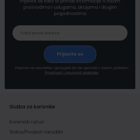
Prijavite se kako bi primali informacije o novim
proizvodima i uslugama, akcijama i drugim
pogodnostima
Prijavom na newsletter izjavljujete da ste upoznati s našom politikom
Privatnosti i sigurnosti podataka
Služba za korisnike
Korisnički račun
Status/Povijest narudžbi