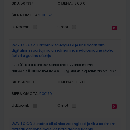
SKU:
CIJENA:
567337
13,60 €
ŠIFRA OMOTA:
500157
Udžbenik
Omot
WAY TO GO 4; udžbenik za engleski jezik s dodatnim
digitalnim sadržajima u sedmom razredu osnovne škole,
četvrta godina učenja
Autor(i):
Maja Mardešić Olinka Breka Zvonka Ivković
Nakladnik:
ŠKOLSKA KNJIGA d.d.
Registarski broj ministarstva:
7107
SKU:
CIJENA:
567359
11,85 €
ŠIFRA OMOTA:
500170
Udžbenik
Omot
WAY TO GO 4; radna bilježnica za engleski jezik u sedmom
razredu osnovne škole, četvrta godina učenja