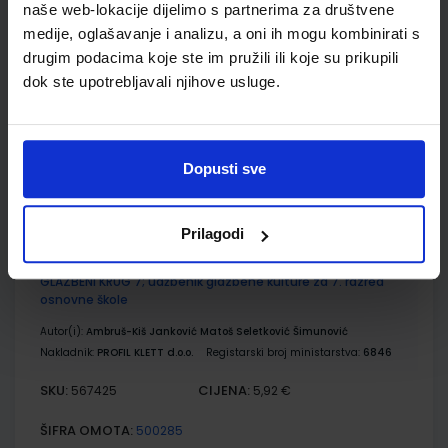
naše web-lokacije dijelimo s partnerima za društvene
VREMEPLOV 7; radna bilježnica za nastavu povijesti u
sedmom razredu osnovne škole
medije, oglašavanje i analizu, a oni ih mogu kombinirati s
drugim podacima koje ste im pružili ili koje su prikupili
Autor(i):
Gordana Frol Miljenko Hajdarović
dok ste upotrebljavali njihove usluge.
Nakladnik:
PROFIL KLETT d.o.o.
Registarski broj ministarstva:
6936-
DOM
SKU:
CIJENA:
567420
11,00 €
Dopusti sve
ŠIFRA OMOTA:
500159
Udžbenik
Omot
Prilagodi
GLAZBENI KRUG 7; udžbenik glazbene kulture za 7. razred
osnovne škole
Autor(i):
Ambruš-Kiš Janković Matoš Seletković Šimunović
Nakladnik:
PROFIL KLETT d.o.o.
Registarski broj ministarstva:
6846
SKU:
CIJENA:
567425
5,92 €
ŠIFRA OMOTA:
500285