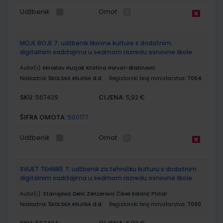
Udžbenik
Omot
MOJE BOJE 7; udžbenik likovne kulture s dodatnim
digitalnim sadržajima u sedmom razredu osnovne škole
Autor(i):
Miroslav Huzjak Kristina Horvat-Blažinović
Nakladnik:
ŠKOLSKA KNJIGA d.d.
Registarski broj ministarstva:
7064
SKU:
CIJENA:
567429
5,92 €
ŠIFRA OMOTA:
500177
Udžbenik
Omot
SVIJET TEHNIKE 7; udžbenik za tehničku kulturu s dodatnim
digitalnim sadržajima u sedmom razredu osnovne škole
Autor(i):
Stanojević Delić Zenzerović Čikeš Kolarić Ptičar
Nakladnik:
ŠKOLSKA KNJIGA d.d.
Registarski broj ministarstva:
7090