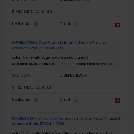
ŠIFRA OMOTA:
500175
Udžbenik
Omot
INFORMATIKA+ 7; udžbenik iz informatike za 7. razred
osnovne škole-IZDANJE 2023.
Autor(i):
Kniewald Kager Sokol Galešev Vlahović
Nakladnik:
UDŽBENIK.HR d.o.o.
Registarski broj ministarstva:
7114
SKU:
CIJENA:
567414
11,85 €
ŠIFRA OMOTA:
500261
Udžbenik
Omot
INFORMATIKA+ 7; radna bilježnica iz informatike za 7. razred
osnovne škole, IZDANJE 2020.
Autor(i):
Kniewald Galešev Sokol Vlahović Kager Kovač Kunštek