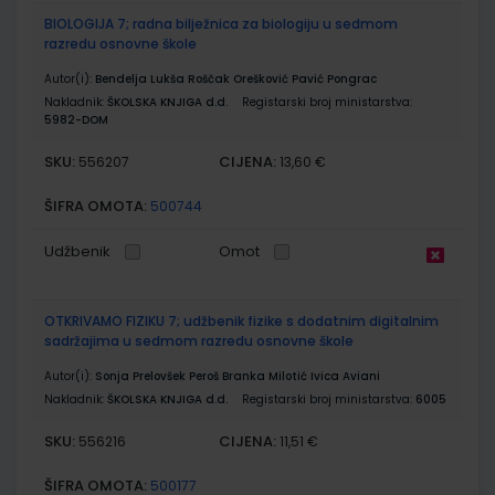
BIOLOGIJA 7; radna bilježnica za biologiju u sedmom
razredu osnovne škole
Autor(i):
Bendelja Lukša Roščak Orešković Pavić Pongrac
Nakladnik:
ŠKOLSKA KNJIGA d.d.
Registarski broj ministarstva:
5982-DOM
SKU:
CIJENA:
556207
13,60 €
ŠIFRA OMOTA:
500744
Udžbenik
Omot
OTKRIVAMO FIZIKU 7; udžbenik fizike s dodatnim digitalnim
sadržajima u sedmom razredu osnovne škole
Autor(i):
Sonja Prelovšek Peroš Branka Milotić Ivica Aviani
Nakladnik:
ŠKOLSKA KNJIGA d.d.
Registarski broj ministarstva:
6005
SKU:
CIJENA:
556216
11,51 €
ŠIFRA OMOTA:
500177