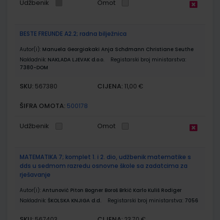
Udžbenik
Omot
BESTE FREUNDE A2.2; radna bilježnica
Autor(i):
Manuela Georgiakaki Anja Schđmann Christiane Seuthe
Nakladnik:
NAKLADA LJEVAK d.o.o.
Registarski broj ministarstva:
7380-DOM
SKU:
CIJENA:
567380
11,00 €
ŠIFRA OMOTA:
500178
Udžbenik
Omot
MATEMATIKA 7; komplet 1. i 2. dio, udžbenik matematike s
dds u sedmom razredu osnovne škole sa zadatcima za
rješavanje
Autor(i):
Antunović Piton Bogner Boroš Brkić Karlo Kuliš Rodiger
Nakladnik:
ŠKOLSKA KNJIGA d.d.
Registarski broj ministarstva:
7056
SKU:
CIJENA:
567403
23,70 €