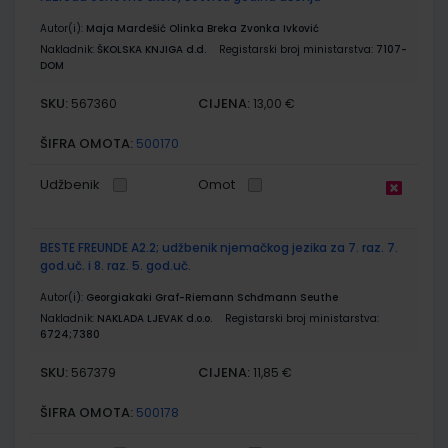
Autor(i):
Maja Mardešić Olinka Breka Zvonka Ivković
Nakladnik:
ŠKOLSKA KNJIGA d.d.
Registarski broj ministarstva:
7107-
DOM
SKU:
CIJENA:
567360
13,00 €
ŠIFRA OMOTA:
500170
Udžbenik
Omot
BESTE FREUNDE A2.2; udžbenik njemačkog jezika za 7. raz. 7.
god.uč. i 8. raz. 5. god.uč.
Autor(i):
Georgiakaki Graf-Riemann Schđmann Seuthe
Nakladnik:
NAKLADA LJEVAK d.o.o.
Registarski broj ministarstva:
6724;7380
SKU:
CIJENA:
567379
11,85 €
ŠIFRA OMOTA:
500178