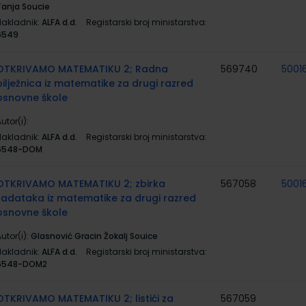
Tanja Soucie
Nakladnik:
ALFA d.d.
Registarski broj ministarstva:
6549
OTKRIVAMO MATEMATIKU 2; Radna
569740
5001
bilježnica iz matematike za drugi razred
osnovne škole
utor(i):
Nakladnik:
ALFA d.d.
Registarski broj ministarstva:
6548-DOM
OTKRIVAMO MATEMATIKU 2; zbirka
567058
5001
zadataka iz matematike za drugi razred
osnovne škole
utor(i):
Glasnović Gracin Žokalj Souice
Nakladnik:
ALFA d.d.
Registarski broj ministarstva:
6548-DOM2
OTKRIVAMO MATEMATIKU 2; listići za
567059