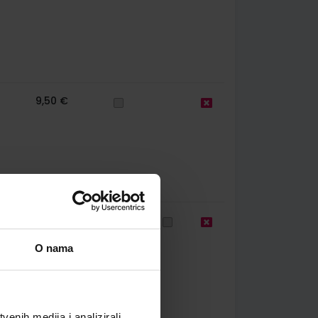
9,50 €
78
10,80 €
O nama
enih medija i analizirali