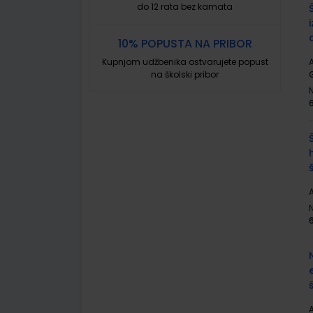
do 12 rata bez kamata
10% POPUSTA NA PRIBOR
Kupnjom udžbenika ostvarujete popust
A
na školski pribor
A
A