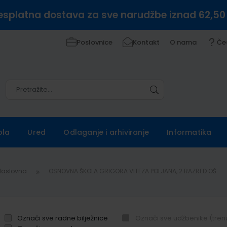
esplatna dostava za sve narudžbe iznad 62,50
Poslovnice
Kontakt
O nama
Če
Pretražite
Pretražite
ola
Ured
Odlaganje i arhiviranje
Informatika
Naslovna
OSNOVNA ŠKOLA GRIGORA VITEZA POLJANA, 2.RAZRED OŠ
Označi sve radne bilježnice
Označi sve udžbenike (tren