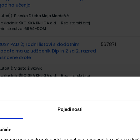
godina učenja
utor(i):
Biserka Džeba Maja Mardešić
Nakladnik:
ŠKOLSKA KNJIGA d.d.
Registarski broj
ministarstva:
6994-DOM
BUSY PAD 2; radni listovi s dodatnim
567871
zadatcima uz udžbenik Dip in 2 za 2. razred
osnovne škole
utor(i):
Vlasta Živković
Nakladnik:
ŠKOLSKA KNJIGA d.d.
Registarski broj
ministarstva:
6994-DOM2
HALLO ANNA NEU 1; udžbenik za njemački
567043
5001
jezik, 2. razred osnovne škole, prvi strani
Pojedinosti
ezik
utor(i):
Olga Swerlowa
Nakladnik:
PROFIL KLETT d.o.o.
Registarski broj
ačiće
ministarstva:
6849
bismo personalizirali sadržaj i oglase, omogućili značajke društv