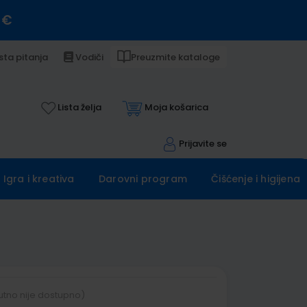
 €
sta pitanja
Vodiči
Preuzmite kataloge
Lista želja
Moja košarica
Prijavite se
Igra i kreativa
Darovni program
Čišćenje i higijena
utno nije dostupno)