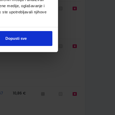
ene medije, oglašavanje i
64
14,00 €
k ste upotrebljavali njihove
Dopusti sve
67
10,76 €
67
10,86 €