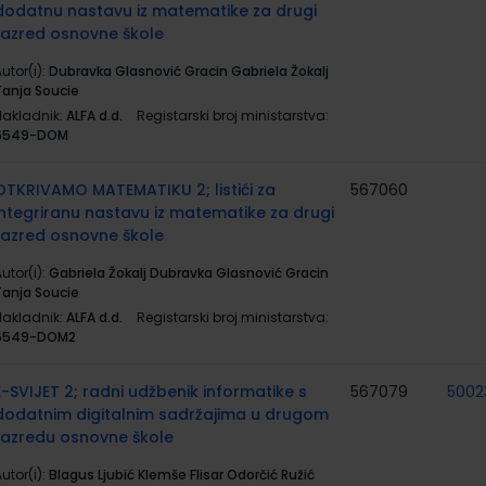
dodatnu nastavu iz matematike za drugi
razred osnovne škole
utor(i):
Dubravka Glasnović Gracin Gabriela Žokalj
Tanja Soucie
Nakladnik:
ALFA d.d.
Registarski broj ministarstva:
6549-DOM
OTKRIVAMO MATEMATIKU 2; listići za
567060
integriranu nastavu iz matematike za drugi
razred osnovne škole
utor(i):
Gabriela Žokalj Dubravka Glasnović Gracin
Tanja Soucie
Nakladnik:
ALFA d.d.
Registarski broj ministarstva:
6549-DOM2
E-SVIJET 2; radni udžbenik informatike s
567079
5002
dodatnim digitalnim sadržajima u drugom
razredu osnovne škole
utor(i):
Blagus Ljubić Klemše Flisar Odorčić Ružić