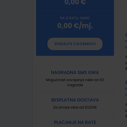
0,00 €
NA 12 RATA, SAMO
0,00 €/mj.
G
p
DODAJTE U KOŠARICU
A
NAGRADNA SMS IGRA
Mogućnost osvajanja neke od 101
nagrade
BESPLATNA DOSTAVA
A
Za iznose veće od 62,50€
PLAĆANJE NA RATE