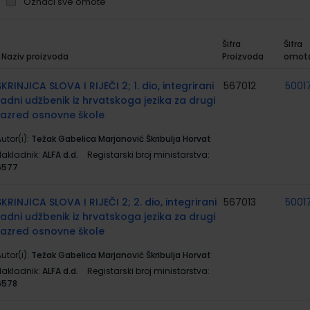
Označi sve omote
Šifra
Šifra
Naziv proizvoda
Proizvoda
omot
rupirani
roizvodi
ŠKRINJICA SLOVA I RIJEČI 2; 1. dio, integrirani
567012
5001
radni udžbenik iz hrvatskoga jezika za drugi
razred osnovne škole
utor(i):
Težak Gabelica Marjanović Škribulja Horvat
Nakladnik:
ALFA d.d.
Registarski broj ministarstva:
6577
ŠKRINJICA SLOVA I RIJEČI 2; 2. dio, integrirani
567013
5001
radni udžbenik iz hrvatskoga jezika za drugi
razred osnovne škole
utor(i):
Težak Gabelica Marjanović Škribulja Horvat
Nakladnik:
ALFA d.d.
Registarski broj ministarstva:
6578