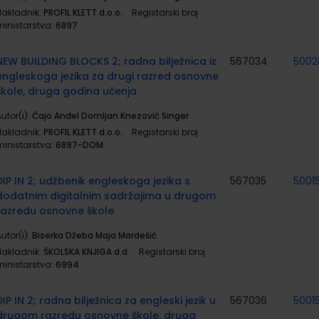
Nakladnik:
PROFIL KLETT d.o.o.
Registarski broj
ministarstva:
6897
NEW BUILDING BLOCKS 2; radna bilježnica iz
567034
5002
engleskoga jezika za drugi razred osnovne
škole, druga godina učenja
utor(i):
Čajo Anđel Domljan Knezović Singer
Nakladnik:
PROFIL KLETT d.o.o.
Registarski broj
ministarstva:
6897-DOM
DIP IN 2; udžbenik engleskoga jezika s
567035
5001
dodatnim digitalnim sadržajima u drugom
razredu osnovne škole
utor(i):
Biserka Džeba Maja Mardešić
Nakladnik:
ŠKOLSKA KNJIGA d.d.
Registarski broj
ministarstva:
6994
DIP IN 2; radna bilježnica za engleski jezik u
567036
5001
drugom razredu osnovne škole, druga