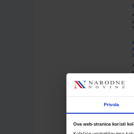
A
A
Privola
j
A
Ova web-stranica koristi kol
Kolačiće upotrebljavamo kako 