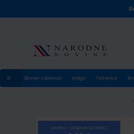
B
Školski udžbenici
Knjige
Tiskanice
Šk
UKUPNO - ODABRANI UDŽBENICI