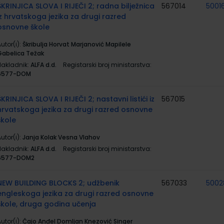
ŠKRINJICA SLOVA I RIJEČI 2; radna bilježnica
567014
5001
iz hrvatskoga jezika za drugi razred
osnovne škole
utor(i):
Škribulja Horvat Marjanović Mapilele
Gabelica Težak
Nakladnik:
ALFA d.d.
Registarski broj ministarstva:
6577-DOM
ŠKRINJICA SLOVA I RIJEČI 2; nastavni listići iz
567015
hrvatskoga jezika za drugi razred osnovne
škole
utor(i):
Janja Kolak Vesna Vlahov
Nakladnik:
ALFA d.d.
Registarski broj ministarstva:
6577-DOM2
NEW BUILDING BLOCKS 2; udžbenik
567033
5002
engleskoga jezika za drugi razred osnovne
škole, druga godina učenja
utor(i):
Čajo Anđel Domljan Knezović Singer