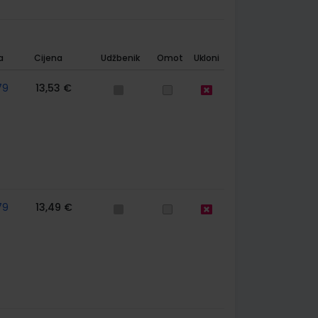
a
Cijena
Udžbenik
Omot
Ukloni
79
13,53 €
79
13,49 €