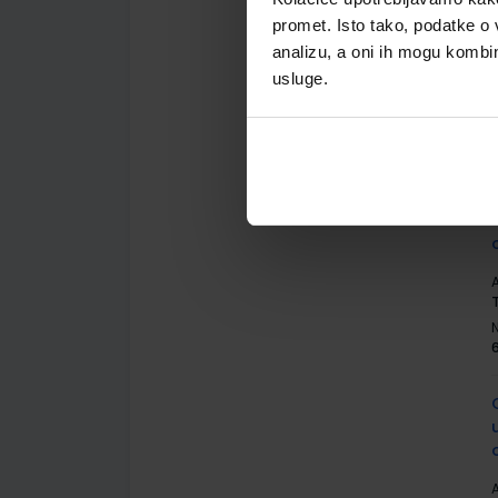
promet. Isto tako, podatke o 
analizu, a oni ih mogu kombini
usluge.
A
A
A