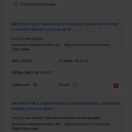
Označi sve omote
Grupirani
NAŠ HRVATSKI 8 i SNAGA RIJEČI 8; komplet udžbenik i čitanka
proizvodi
u osmom razredu osnovne škole
Autor(i):
Anita Šojat
Nakladnik:
ŠKOLSKA KNJIGA d.d.
Registarski broj ministarstva:
7665;7666
SKU:
CIJENA:
569114
26,47 €
ŠIFRA OMOTA:
500157
Udžbenik
Omot
NAŠ HRVATSKI 8; radna bilježnica za hrvatski jezik u osmome
razredu osnovne škole
Autor(i):
Anita Šojat Vjekoslava Hrastović Nada Marguš
Nakladnik:
ŠKOLSKA KNJIGA d.d.
Registarski broj ministarstva:
7665;7666-DOM