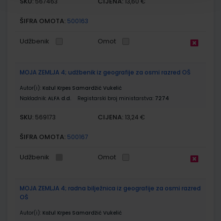
SKU:
CIJENA:
567463
13,60 €
ŠIFRA OMOTA:
500163
Udžbenik
Omot
MOJA ZEMLJA 4; udžbenik iz geografije za osmi razred OŠ
Autor(i):
Kožul Krpes Samardžić Vukelić
Nakladnik:
ALFA d.d.
Registarski broj ministarstva:
7274
SKU:
CIJENA:
569173
13,24 €
ŠIFRA OMOTA:
500167
Udžbenik
Omot
MOJA ZEMLJA 4; radna bilježnica iz geografije za osmi razred
OŠ
Autor(i):
Kožul Krpes Samardžić Vukelić