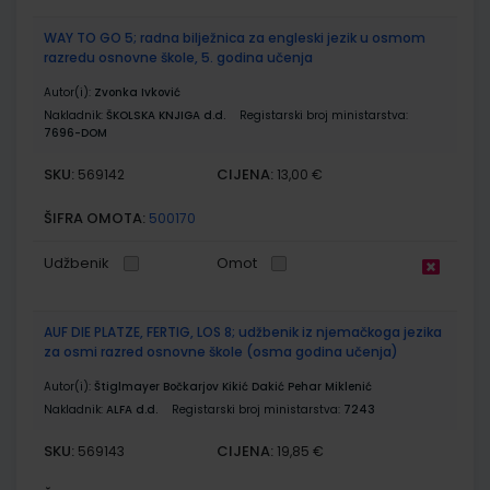
WAY TO GO 5; radna bilježnica za engleski jezik u osmom
razredu osnovne škole, 5. godina učenja
Autor(i):
Zvonka Ivković
Nakladnik:
ŠKOLSKA KNJIGA d.d.
Registarski broj ministarstva:
7696-DOM
SKU:
CIJENA:
569142
13,00 €
ŠIFRA OMOTA:
500170
Udžbenik
Omot
AUF DIE PLATZE, FERTIG, LOS 8; udžbenik iz njemačkoga jezika
za osmi razred osnovne škole (osma godina učenja)
Autor(i):
Štiglmayer Bočkarjov Kikić Dakić Pehar Miklenić
Nakladnik:
ALFA d.d.
Registarski broj ministarstva:
7243
SKU:
CIJENA:
569143
19,85 €