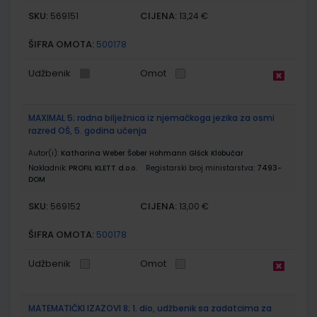
SKU:
CIJENA:
569151
13,24 €
ŠIFRA OMOTA:
500178
Udžbenik
Omot
MAXIMAL 5; radna bilježnica iz njemačkoga jezika za osmi
razred OŠ, 5. godina učenja
Autor(i):
Katharina Weber Šober Hohmann Glšck Klobučar
Nakladnik:
PROFIL KLETT d.o.o.
Registarski broj ministarstva:
7493-
DOM
SKU:
CIJENA:
569152
13,00 €
ŠIFRA OMOTA:
500178
Udžbenik
Omot
MATEMATIČKI IZAZOVI 8; 1. dio, udžbenik sa zadatcima za