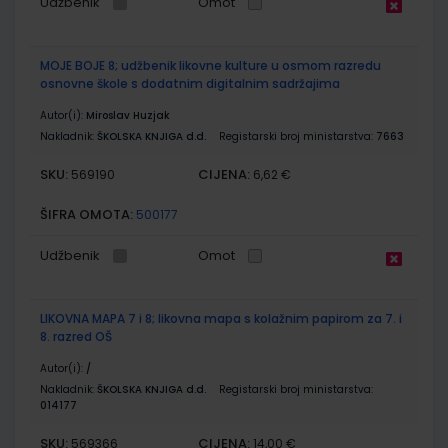
Udžbenik
Omot
MOJE BOJE 8; udžbenik likovne kulture u osmom razredu
osnovne škole s dodatnim digitalnim sadržajima
Autor(i):
Miroslav Huzjak
Nakladnik:
ŠKOLSKA KNJIGA d.d.
Registarski broj ministarstva:
7663
SKU:
CIJENA:
569190
6,62 €
ŠIFRA OMOTA:
500177
Udžbenik
Omot
LIKOVNA MAPA 7 i 8; likovna mapa s kolažnim papirom za 7. i
8. razred OŠ
Autor(i):
/
Nakladnik:
ŠKOLSKA KNJIGA d.d.
Registarski broj ministarstva:
014177
SKU:
CIJENA:
569366
14,00 €