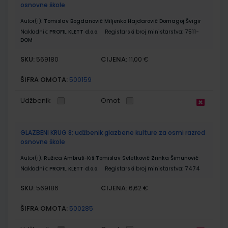
osnovne škole
Autor(i):
Tomislav Bogdanović Miljenko Hajdarović Domagoj Švigir
Nakladnik:
PROFIL KLETT d.o.o.
Registarski broj ministarstva:
7511-
DOM
SKU:
CIJENA:
569180
11,00 €
ŠIFRA OMOTA:
500159
Udžbenik
Omot
GLAZBENI KRUG 8; udžbenik glazbene kulture za osmi razred
osnovne škole
Autor(i):
Ružica Ambruš-Kiš Tomislav Seletković Zrinka Šimunović
Nakladnik:
PROFIL KLETT d.o.o.
Registarski broj ministarstva:
7474
SKU:
CIJENA:
569186
6,62 €
ŠIFRA OMOTA:
500285