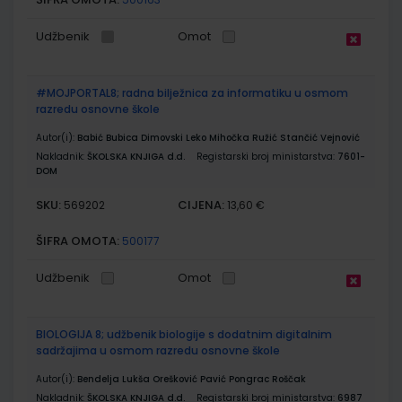
Udžbenik
Omot
#MOJPORTAL8; radna bilježnica za informatiku u osmom
razredu osnovne škole
Autor(i):
Babić Bubica Dimovski Leko Mihočka Ružić Stančić Vejnović
Nakladnik:
ŠKOLSKA KNJIGA d.d.
Registarski broj ministarstva:
7601-
DOM
SKU:
CIJENA:
569202
13,60 €
ŠIFRA OMOTA:
500177
Udžbenik
Omot
BIOLOGIJA 8; udžbenik biologije s dodatnim digitalnim
sadržajima u osmom razredu osnovne škole
Autor(i):
Bendelja Lukša Orešković Pavić Pongrac Roščak
Nakladnik:
ŠKOLSKA KNJIGA d.d.
Registarski broj ministarstva:
6987