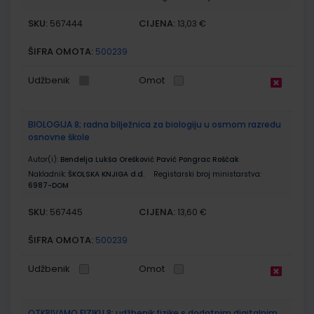
SKU:
CIJENA:
567444
13,03 €
ŠIFRA OMOTA:
500239
Udžbenik
Omot
BIOLOGIJA 8; radna bilježnica za biologiju u osmom razredu
osnovne škole
Autor(i):
Bendelja Lukša Orešković Pavić Pongrac Roščak
Nakladnik:
ŠKOLSKA KNJIGA d.d.
Registarski broj ministarstva:
6987-DOM
SKU:
CIJENA:
567445
13,60 €
ŠIFRA OMOTA:
500239
Udžbenik
Omot
OTKRIVAMO FIZIKU 8; udžbenik fizike s dodatnim digitalnim