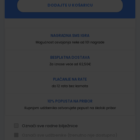
DODAJTE U KOŠARICU
NAGRADNA SMS IGRA
Mogućnost osvajanja neke od 101 nagrade
BESPLATNA DOSTAVA
Za iznose veće od 62,50€
PLAĆANJE NA RATE
do 12 rata bez kamata
10% POPUSTA NA PRIBOR
Kupnjom udžbenika ostvarujete popust na školski pribor
Označi sve radne bilježnice
Označi sve udžbenike (trenutno nije dostupno)