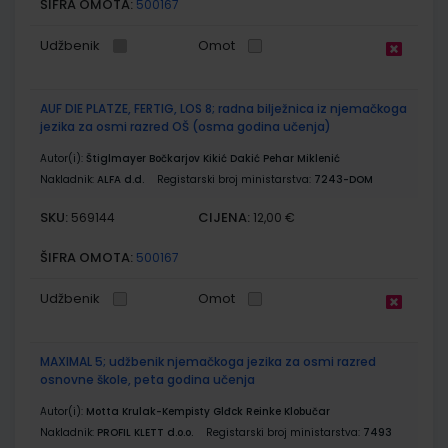
ŠIFRA OMOTA:
500167
Udžbenik
Omot
AUF DIE PLATZE, FERTIG, LOS 8; radna bilježnica iz njemačkoga
jezika za osmi razred OŠ (osma godina učenja)
Autor(i):
Štiglmayer Bočkarjov Kikić Dakić Pehar Miklenić
Nakladnik:
ALFA d.d.
Registarski broj ministarstva:
7243-DOM
SKU:
CIJENA:
569144
12,00 €
ŠIFRA OMOTA:
500167
Udžbenik
Omot
MAXIMAL 5; udžbenik njemačkoga jezika za osmi razred
osnovne škole, peta godina učenja
Autor(i):
Motta Krulak-Kempisty Glđck Reinke Klobučar
Nakladnik:
PROFIL KLETT d.o.o.
Registarski broj ministarstva:
7493