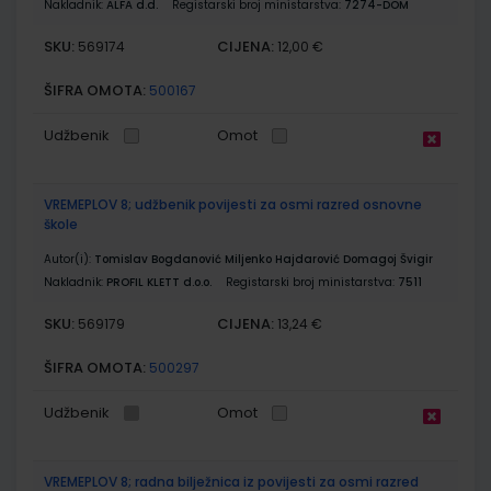
Nakladnik:
ALFA d.d.
Registarski broj ministarstva:
7274-DOM
SKU:
CIJENA:
569174
12,00 €
ŠIFRA OMOTA:
500167
Udžbenik
Omot
VREMEPLOV 8; udžbenik povijesti za osmi razred osnovne
škole
Autor(i):
Tomislav Bogdanović Miljenko Hajdarović Domagoj Švigir
Nakladnik:
PROFIL KLETT d.o.o.
Registarski broj ministarstva:
7511
SKU:
CIJENA:
569179
13,24 €
ŠIFRA OMOTA:
500297
Udžbenik
Omot
VREMEPLOV 8; radna bilježnica iz povijesti za osmi razred