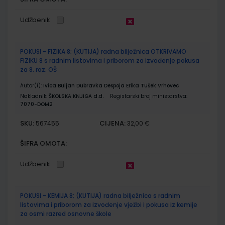
Udžbenik
POKUSI - FIZIKA 8; (KUTIJA) radna bilježnica OTKRIVAMO
FIZIKU 8 s radnim listovima i priborom za izvođenje pokusa
za 8. raz. OŠ
Autor(i):
Ivica Buljan Dubravka Despoja Erika Tušek Vrhovec
Nakladnik:
ŠKOLSKA KNJIGA d.d.
Registarski broj ministarstva:
7070-DOM2
SKU:
CIJENA:
567455
32,00 €
ŠIFRA OMOTA:
Udžbenik
POKUSI - KEMIJA 8; (KUTIJA) radna bilježnica s radnim
listovima i priborom za izvođenje vježbi i pokusa iz kemije
za osmi razred osnovne škole