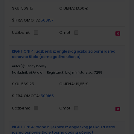
SKU:
CIJENA:
569115
13,60 €
ŠIFRA OMOTA:
500157
Udžbenik
Omot
RIGHT ON! 4; udžbenik iz engleskog jezika za osmi razred
osnovne škole (osma godina učenja)
Autor(i):
Jenny Dooley
Nakladnik:
ALFA d.d.
Registarski broj ministarstva:
7288
SKU:
CIJENA:
569125
19,85 €
ŠIFRA OMOTA:
500165
Udžbenik
Omot
RIGHT ON! 4; radna bilježnica iz engleskog jezika za osmi
razred osnovne škole (osma godina učenja)