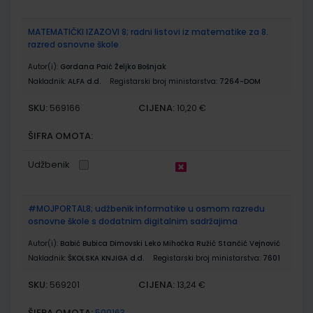
MATEMATIČKI IZAZOVI 8; radni listovi iz matematike za 8.
razred osnovne škole
Autor(i):
Gordana Paić Željko Bošnjak
Nakladnik:
ALFA d.d.
Registarski broj ministarstva:
7264-DOM
SKU:
CIJENA:
569166
10,20 €
ŠIFRA OMOTA:
Udžbenik
#MOJPORTAL8; udžbenik informatike u osmom razredu
osnovne škole s dodatnim digitalnim sadržajima
Autor(i):
Babić Bubica Dimovski Leko Mihočka Ružić Stančić Vejnović
Nakladnik:
ŠKOLSKA KNJIGA d.d.
Registarski broj ministarstva:
7601
SKU:
CIJENA:
569201
13,24 €
ŠIFRA OMOTA:
500163