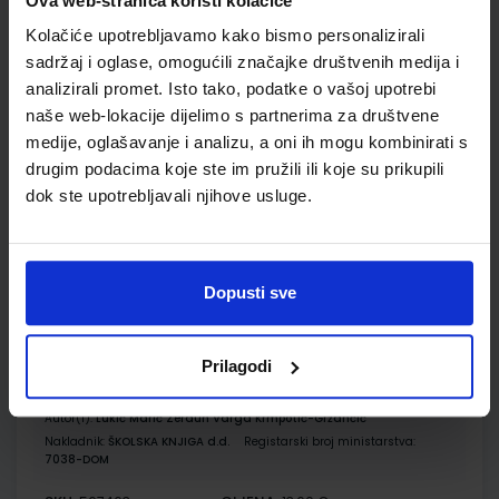
Ova web-stranica koristi kolačiće
Udžbenik
Omot
Kolačiće upotrebljavamo kako bismo personalizirali
sadržaj i oglase, omogućili značajke društvenih medija i
KEMIJA 8; udžbenik kemije s dodatnim digitalnim sadržajima
analizirali promet. Isto tako, podatke o vašoj upotrebi
u osmom razredu osnovne škole
naše web-lokacije dijelimo s partnerima za društvene
Autor(i):
Lukić Marić Zerdun Varga Maričević Krmpotić-Gržančić
medije, oglašavanje i analizu, a oni ih mogu kombinirati s
Nakladnik:
ŠKOLSKA KNJIGA d.d.
Registarski broj ministarstva:
7038
drugim podacima koje ste im pružili ili koje su prikupili
dok ste upotrebljavali njihove usluge.
SKU:
CIJENA:
567462
13,03 €
ŠIFRA OMOTA:
500177
Udžbenik
Omot
Dopusti sve
KEMIJA 8; radna bilježnica za kemiju u osmom razredu
Prilagodi
osnovne škole
Autor(i):
Lukić Marić Zerdun Varga Krmpotić-Gržančić
Nakladnik:
ŠKOLSKA KNJIGA d.d.
Registarski broj ministarstva:
7038-DOM