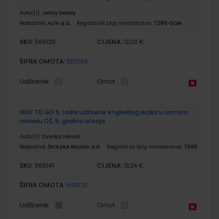
Autor(i):
Jenny Dooley
Nakladnik:
ALFA d.d.
Registarski broj ministarstva:
7288-DOM
SKU:
CIJENA:
569126
12,00 €
ŠIFRA OMOTA:
500165
Udžbenik
Omot
WAY TO GO 5; radni udžbenik engleskog jezika u osmom
razredu OŠ, 5. godina učenja
Autor(i):
Zvonka Ivković
Nakladnik:
ŠKOLSKA KNJIGA d.d.
Registarski broj ministarstva:
7696
SKU:
CIJENA:
569141
13,24 €
ŠIFRA OMOTA:
500170
Udžbenik
Omot