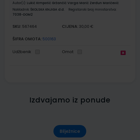
Autor(i):
Lukić Krmpotić Gržančić Varga Marić Zerdun Maričević
Nakladnik:
ŠKOLSKA KNJIGA d.d.
Registarski broj ministarstva:
7038-DOM2
SKU:
CIJENA:
567464
30,00 €
ŠIFRA OMOTA:
500163
Udžbenik
Omot
Izdvajamo iz ponude
Bilježnice