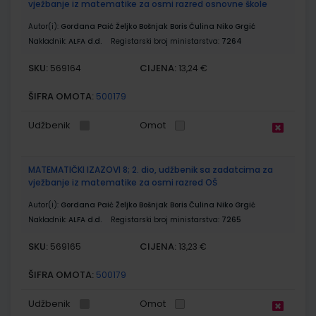
vježbanje iz matematike za osmi razred osnovne škole
Autor(i):
Gordana Paić Željko Bošnjak Boris Čulina Niko Grgić
Nakladnik:
ALFA d.d.
Registarski broj ministarstva:
7264
SKU:
CIJENA:
569164
13,24 €
ŠIFRA OMOTA:
500179
Udžbenik
Omot
MATEMATIČKI IZAZOVI 8; 2. dio, udžbenik sa zadatcima za
vježbanje iz matematike za osmi razred OŠ
Autor(i):
Gordana Paić Željko Bošnjak Boris Čulina Niko Grgić
Nakladnik:
ALFA d.d.
Registarski broj ministarstva:
7265
SKU:
CIJENA:
569165
13,23 €
ŠIFRA OMOTA:
500179
Udžbenik
Omot