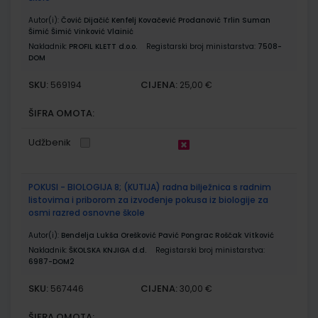
Autor(i):
Čović Dijačić Kenfelj Kovačević Prodanović Trlin Suman
Šimić Šimić Vinković Vlainić
Nakladnik:
PROFIL KLETT d.o.o.
Registarski broj ministarstva:
7508-
DOM
SKU:
CIJENA:
569194
25,00 €
ŠIFRA OMOTA:
Udžbenik
POKUSI - BIOLOGIJA 8; (KUTIJA) radna bilježnica s radnim
listovima i priborom za izvođenje pokusa iz biologije za
osmi razred osnovne škole
Autor(i):
Bendelja Lukša Orešković Pavić Pongrac Roščak Vitković
Nakladnik:
ŠKOLSKA KNJIGA d.d.
Registarski broj ministarstva:
6987-DOM2
SKU:
CIJENA:
567446
30,00 €
ŠIFRA OMOTA: