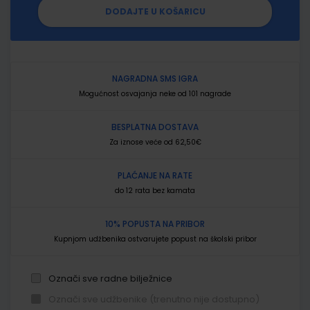
DODAJTE U KOŠARICU
NAGRADNA SMS IGRA
Mogućnost osvajanja neke od 101 nagrade
BESPLATNA DOSTAVA
Za iznose veće od 62,50€
PLAĆANJE NA RATE
do 12 rata bez kamata
10% POPUSTA NA PRIBOR
Kupnjom udžbenika ostvarujete popust na školski pribor
Označi sve radne bilježnice
Označi sve udžbenike (trenutno nije dostupno)