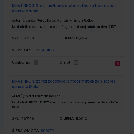
NINA I TINO 3; 2. dio, udžbenik matematike za treći razred
osnovne škole
Autor(i):
Lončar Pešut Boras Mandić Križman Roškar
Nakladnik:
PROFIL KLETT d.o.o.
Registarski broj ministarstva:
7157
SKU:
CIJENA:
567168
10,93 €
ŠIFRA OMOTA:
500165
Udžbenik
Omot
NINA I TINO 3; zbirka zadataka iz matematike za 3. razred
osnovne škole
Autor(i):
Maja Križman Roškar
Nakladnik:
PROFIL KLETT d.o.o.
Registarski broj ministarstva:
7157-
DOM
SKU:
CIJENA:
567169
11,00 €
ŠIFRA OMOTA:
500274