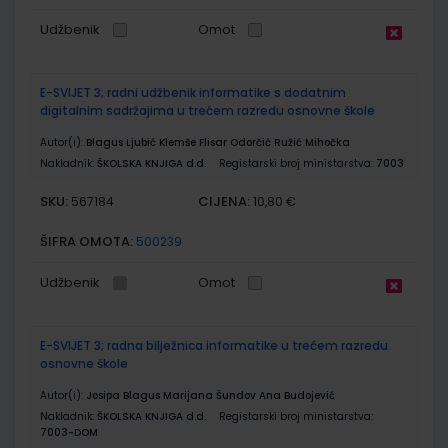
Udžbenik
Omot
E-SVIJET 3; radni udžbenik informatike s dodatnim
digitalnim sadržajima u trećem razredu osnovne škole
Autor(i):
Blagus Ljubić Klemše Flisar Odorčić Ružić Mihočka
Nakladnik:
ŠKOLSKA KNJIGA d.d.
Registarski broj ministarstva:
7003
SKU:
CIJENA:
567184
10,80 €
ŠIFRA OMOTA:
500239
Udžbenik
Omot
E-SVIJET 3; radna bilježnica informatike u trećem razredu
osnovne škole
Autor(i):
Josipa Blagus Marijana Šundov Ana Budojević
Nakladnik:
ŠKOLSKA KNJIGA d.d.
Registarski broj ministarstva:
7003-DOM