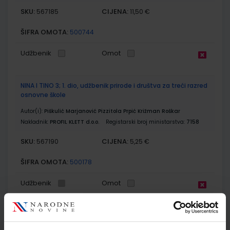
SKU:
CIJENA:
567185
11,50 €
ŠIFRA OMOTA:
500744
Udžbenik
Omot
NINA I TINO 3; 1. dio, udžbenik prirode i društva za treći razred
osnovne škole
Autor(i):
Piškulić Marjanović Pizzitola Prpić Križman Roškar
Nakladnik:
PROFIL KLETT d.o.o.
Registarski broj ministarstva:
7158
SKU:
CIJENA:
567190
5,25 €
ŠIFRA OMOTA:
500178
Udžbenik
Omot
NINA I TINO 3; 2. dio, udžbenik prirode i društva za treći razred
osnovne škole