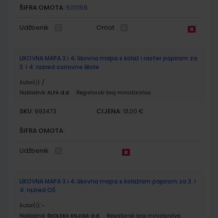
ŠIFRA OMOTA:
500156
Udžbenik
Omot
LIKOVNA MAPA 3 i 4; likovna mapa s kolaž i raster papirom za
3. i 4. razred osnovne škole
Autor(i):
/
Nakladnik:
ALFA d.d.
Registarski broj ministarstva:
SKU:
CIJENA:
993473
13,00 €
ŠIFRA OMOTA:
Udžbenik
LIKOVNA MAPA 3 i 4; likovna mapa s kolažnim papirom za 3. i
4. razred OŠ
Autor(i):
-
Nakladnik:
ŠKOLSKA KNJIGA d.d.
Registarski broj ministarstva: