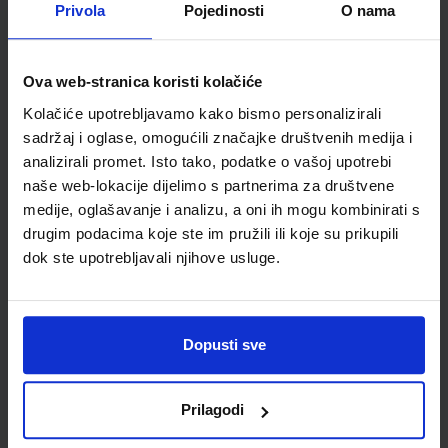
Privola
Pojedinosti
O nama
Autor(i):
Piškulić Marjanović Pizzitola Prpić Križman Roškar
Nakladnik:
PROFIL KLETT d.o.o.
Registarski broj ministarstva:
7159
SKU:
CIJENA:
567191
5,55 €
Ova web-stranica koristi kolačiće
Kolačiće upotrebljavamo kako bismo personalizirali
ŠIFRA OMOTA:
500178
sadržaj i oglase, omogućili značajke društvenih medija i
Udžbenik
Omot
analizirali promet. Isto tako, podatke o vašoj upotrebi
naše web-lokacije dijelimo s partnerima za društvene
medije, oglašavanje i analizu, a oni ih mogu kombinirati s
GLAZBENI KRUG 3; udžbenik, radni obrazovni materijali iz
drugim podacima koje ste im pružili ili koje su prikupili
glazbene kulture, 3.r.oš
dok ste upotrebljavali njihove usluge.
Autor(i):
Ružica Ambruš Kiš
Nakladnik:
PROFIL KLETT d.o.o.
Registarski broj ministarstva:
SKU:
CIJENA:
567501
11,00 €
Dopusti sve
ŠIFRA OMOTA:
500285
Prilagodi
Udžbenik
Omot