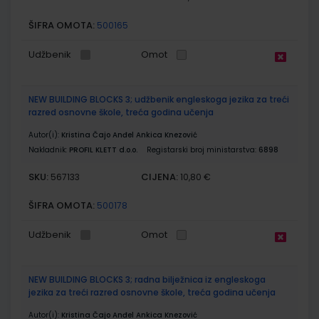
ŠIFRA OMOTA:
500165
Udžbenik
Omot
NEW BUILDING BLOCKS 3; udžbenik engleskoga jezika za treći
razred osnovne škole, treća godina učenja
Autor(i):
Kristina Čajo Anđel Ankica Knezović
Nakladnik:
PROFIL KLETT d.o.o.
Registarski broj ministarstva:
6898
SKU:
CIJENA:
567133
10,80 €
ŠIFRA OMOTA:
500178
Udžbenik
Omot
NEW BUILDING BLOCKS 3; radna bilježnica iz engleskoga
jezika za treći razred osnovne škole, treća godina učenja
Autor(i):
Kristina Čajo Anđel Ankica Knezović