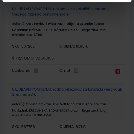
U LJUBAVI I POMIRENJU; udžbenik za katolički vjeronauk
trećega razreda osnovne škole
Autor(i):
Ante Pavlović Ivica Pažin Mirjana Džambo Šporec
Nakladnik:
KRŠĆANSKA SADAŠNJOST d.o.o.
Registarski broj
ministarstva:
6700
SKU:
CIJENA:
567202
10,80 €
ŠIFRA OMOTA:
500156
Udžbenik
Omot
U LJUBAVI I POMIRENJU; radna bilježnica za katolički vjeronauk
3. razreda OŠ
Autor(i):
Tihana Petković Ana Volf Ivica Pažin Ante Pavlović
Nakladnik:
KRŠĆANSKA SADAŠNJOST d.o.o.
Registarski broj
ministarstva:
6700-DOM
SKU:
CIJENA:
567758
8,71 €