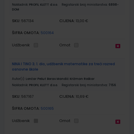
Nakladnik:
PROFIL KLETT d.o.o.
Registarski broj ministarstva:
6898-
DOM
SKU:
CIJENA:
567134
13,00 €
ŠIFRA OMOTA:
500164
Udžbenik
Omot
NINA I TINO 3; 1. dio, udžbenik matematike za treći razred
osnovne škole
Autor(i):
Lončar Pešut Boras Mandić Križman Roškar
Nakladnik:
PROFIL KLETT d.o.o.
Registarski broj ministarstva:
7156
SKU:
CIJENA:
567167
10,69 €
ŠIFRA OMOTA:
500165
Udžbenik
Omot