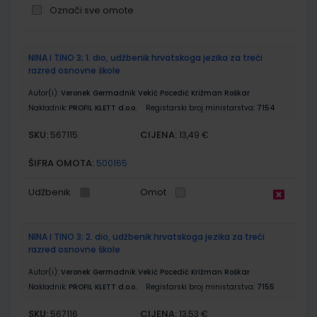
Označi sve omote
Grupirani
NINA I TINO 3; 1. dio, udžbenik hrvatskoga jezika za treći
proizvodi
razred osnovne škole
Autor(i):
Veronek Germadnik Vekić Pocedić Križman Roškar
Nakladnik:
PROFIL KLETT d.o.o.
Registarski broj ministarstva:
7154
SKU:
CIJENA:
567115
13,49 €
ŠIFRA OMOTA:
500165
Udžbenik
Omot
NINA I TINO 3; 2. dio, udžbenik hrvatskoga jezika za treći
razred osnovne škole
Autor(i):
Veronek Germadnik Vekić Pocedić Križman Roškar
Nakladnik:
PROFIL KLETT d.o.o.
Registarski broj ministarstva:
7155
SKU:
CIJENA:
567116
13,53 €