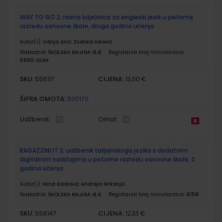
WAY TO GO 2; radna bilježnica za engleski jezik u petome
razredu osnovne škole, druga godina učenja
Autor(i):
Višnja Anić Zvonka Ivković
Nakladnik:
ŠKOLSKA KNJIGA d.d.
Registarski broj ministarstva:
5990-DOM
SKU:
CIJENA:
556117
13,00 €
ŠIFRA OMOTA:
500170
Udžbenik
Omot
RAGAZZINI.IT 2; udžbenik talijanskoga jezika s dodatnim
digitalnim sadržajima u petome razredu osnovne škole, 2.
godina učenja
Autor(i):
Nina Karković Andreja Mrkonjić
Nakladnik:
ŠKOLSKA KNJIGA d.d.
Registarski broj ministarstva:
6158
SKU:
CIJENA:
556147
12,33 €