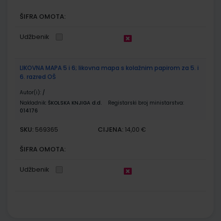
ŠIFRA OMOTA:
Udžbenik
LIKOVNA MAPA 5 i 6; likovna mapa s kolažnim papirom za 5. i
6. razred OŠ
Autor(i):
/
Nakladnik:
ŠKOLSKA KNJIGA d.d.
Registarski broj ministarstva:
014176
SKU:
CIJENA:
569365
14,00 €
ŠIFRA OMOTA:
Udžbenik