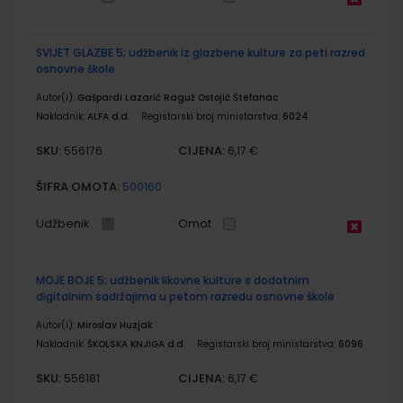
SVIJET GLAZBE 5; udžbenik iz glazbene kulture za peti razred
osnovne škole
Autor(i):
Gašpardi Lazarić Raguž Ostojić Štefanac
Nakladnik:
ALFA d.d.
Registarski broj ministarstva:
6024
SKU:
CIJENA:
556176
6,17 €
ŠIFRA OMOTA:
500160
Udžbenik
Omot
MOJE BOJE 5; udžbenik likovne kulture s dodatnim
digitalnim sadržajima u petom razredu osnovne škole
Autor(i):
Miroslav Huzjak
Nakladnik:
ŠKOLSKA KNJIGA d.d.
Registarski broj ministarstva:
6096
SKU:
CIJENA:
556181
6,17 €