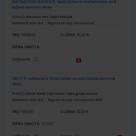
MATEMATIČKI IZAZOVI 5; radni listovi iz matematike za 5.
razred osnovne škole
Autor(i):
Gordana Paić Željko Bošnjak
Nakladnik:
ALFA d.d.
Registarski broj ministarstva:
SKU:
CIJENA:
556523
10,20 €
ŠIFRA OMOTA:
Udžbenik
LIKE IT 5; udžbenik iz informatike za peti razred osnovne
škole
Autor(i):
Rihter Rade Tojić Dlačić Topić grupa autora
Nakladnik:
ALFA d.d.
Registarski broj ministarstva:
6061
SKU:
CIJENA:
556187
12,33 €
ŠIFRA OMOTA:
500167