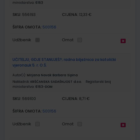
ministarstva:
6163
SKU:
CIJENA:
556193
12,33 €
ŠIFRA OMOTA:
500156
Udžbenik
Omot
UČITELJU, GDJE STANUJEŠ?; radna bilježnica za katolički
vjeronauk 5. r. O.Š.
Autor(i):
Mirjana Novak Barbara Sipina
Nakladnik:
KRŠĆANSKA SADAŠNJOST d.o.o.
Registarski broj
ministarstva:
6163-DOM
SKU:
CIJENA:
569100
8,71 €
ŠIFRA OMOTA:
500156
Udžbenik
Omot