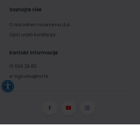
Saznajte više
O Narodnim novinama d.d.
Opći uvjeti korištenja
Kontakt informacije
01 650 28 80
e-trgovina@nn.hr