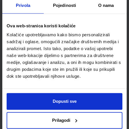
Nakladnik:
ALFA d.d.
Registarski broj ministarstva:
6013
Privola
Pojedinosti
O nama
SKU:
CIJENA:
556165
9,25 €
Ova web-stranica koristi kolačiće
ŠIFRA OMOTA:
500167
Kolačiće upotrebljavamo kako bismo personalizirali
Udžbenik
Omot
sadržaj i oglase, omogućili značajke društvenih medija i
analizirali promet. Isto tako, podatke o vašoj upotrebi
naše web-lokacije dijelimo s partnerima za društvene
MOJA ZEMLJA 1; radna bilježnica iz geografije za peti razred
osnovne škole
medije, oglašavanje i analizu, a oni ih mogu kombinirati s
drugim podacima koje ste im pružili ili koje su prikupili
Autor(i):
Ivan Gambiroža Josip Jukić Dinko Marin Ana Mesić
dok ste upotrebljavali njihove usluge.
Nakladnik:
ALFA d.d.
Registarski broj ministarstva:
6013-DOM
SKU:
CIJENA:
556166
12,00 €
ŠIFRA OMOTA:
500160
Dopusti sve
Udžbenik
Omot
Prilagodi