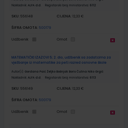
Nakladnik:
ALFA d.d.
Registarski broj ministarstva:
6112
SKU:
CIJENA:
556148
12,33 €
ŠIFRA OMOTA:
500179
Udžbenik
Omot
MATEMATIČKI IZAZOVI 5; 2. dio, udžbenik sa zadatcima za
vježbanje iz matematike za peti razred osnovne škole
Autor(i):
Gordana Paić Željko Bošnjak Boris Čulina Niko Grgić
Nakladnik:
ALFA d.d.
Registarski broj ministarstva:
6113
SKU:
CIJENA:
556149
12,33 €
ŠIFRA OMOTA:
500179
Udžbenik
Omot