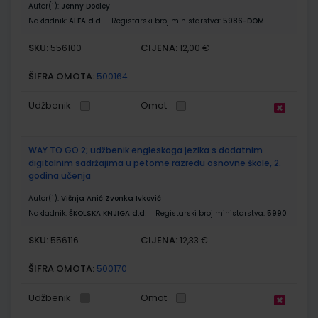
Autor(i):
Jenny Dooley
Nakladnik:
ALFA d.d.
Registarski broj ministarstva:
5986-DOM
SKU:
CIJENA:
556100
12,00 €
ŠIFRA OMOTA:
500164
Udžbenik
Omot
WAY TO GO 2; udžbenik engleskoga jezika s dodatnim
digitalnim sadržajima u petome razredu osnovne škole, 2.
godina učenja
Autor(i):
Višnja Anić Zvonka Ivković
Nakladnik:
ŠKOLSKA KNJIGA d.d.
Registarski broj ministarstva:
5990
SKU:
CIJENA:
556116
12,33 €
ŠIFRA OMOTA:
500170
Udžbenik
Omot