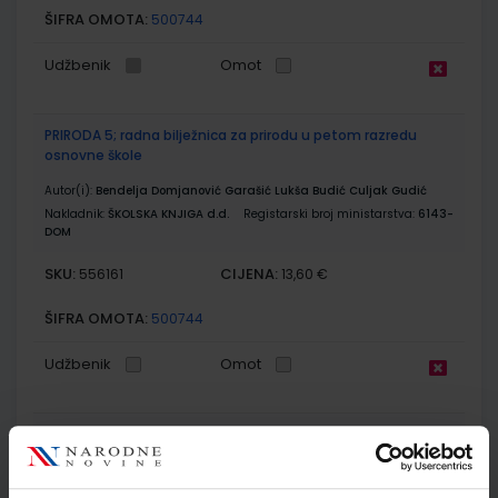
ŠIFRA OMOTA:
500744
Udžbenik
Omot
PRIRODA 5; radna bilježnica za prirodu u petom razredu
osnovne škole
Autor(i):
Bendelja Domjanović Garašić Lukša Budić Culjak Gudić
Nakladnik:
ŠKOLSKA KNJIGA d.d.
Registarski broj ministarstva:
6143-
DOM
SKU:
CIJENA:
556161
13,60 €
ŠIFRA OMOTA:
500744
Udžbenik
Omot
MOJA ZEMLJA 1; udžbenik iz geografije za peti razred
osnovne škole
Autor(i):
Ivan Gambiroža Josip Jukić Dinko Marin Ana Mesić