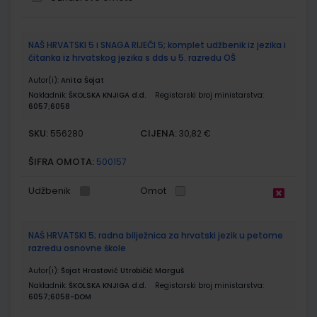
Grupirani
NAŠ HRVATSKI 5 i SNAGA RIJEČI 5; komplet udžbenik iz jezika i
proizvodi
čitanka iz hrvatskog jezika s dds u 5. razredu OŠ
Autor(i):
Anita Šojat
Nakladnik:
ŠKOLSKA KNJIGA d.d.
Registarski broj ministarstva:
6057;6058
SKU:
CIJENA:
556280
30,82 €
ŠIFRA OMOTA:
500157
Udžbenik
Omot
NAŠ HRVATSKI 5; radna bilježnica za hrvatski jezik u petome
razredu osnovne škole
Autor(i):
Šojat Hrastović Utrobičić Marguš
Nakladnik:
ŠKOLSKA KNJIGA d.d.
Registarski broj ministarstva:
6057;6058-DOM