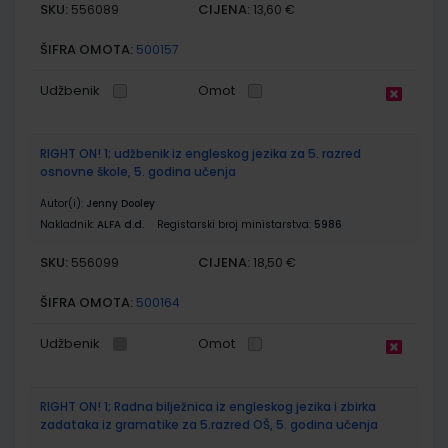
SKU:
CIJENA:
556089
13,60 €
ŠIFRA OMOTA:
500157
Udžbenik
Omot
RIGHT ON! 1; udžbenik iz engleskog jezika za 5. razred
osnovne škole, 5. godina učenja
Autor(i):
Jenny Dooley
Nakladnik:
ALFA d.d.
Registarski broj ministarstva:
5986
SKU:
CIJENA:
556099
18,50 €
ŠIFRA OMOTA:
500164
Udžbenik
Omot
RIGHT ON! 1; Radna bilježnica iz engleskog jezika i zbirka
zadataka iz gramatike za 5.razred OŠ, 5. godina učenja