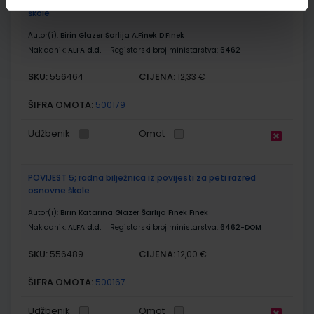
POVIJEST 5; udžbenik iz povijesti za peti razred osnovne
škole
Autor(i):
Birin Glazer Šarlija A.Finek D.Finek
Nakladnik:
ALFA d.d.
Registarski broj ministarstva:
6462
SKU:
CIJENA:
556464
12,33 €
ŠIFRA OMOTA:
500179
Udžbenik
Omot
POVIJEST 5; radna bilježnica iz povijesti za peti razred
osnovne škole
Autor(i):
Birin Katarina Glazer Šarlija Finek Finek
Nakladnik:
ALFA d.d.
Registarski broj ministarstva:
6462-DOM
SKU:
CIJENA:
556489
12,00 €
ŠIFRA OMOTA:
500167
Udžbenik
Omot