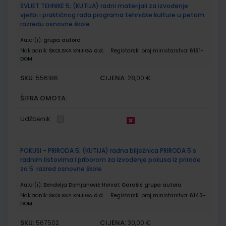
SVIJET TEHNIKE 5; (KUTIJA) radni materijali za izvođenje
vježbi i praktičnog rada programa tehničke kulture u petom
razredu osnovne škole
Autor(i):
grupa autora
Nakladnik:
ŠKOLSKA KNJIGA d.d.
Registarski broj ministarstva:
6161-
DOM
SKU:
CIJENA:
556186
28,00 €
ŠIFRA OMOTA:
Udžbenik
POKUSI - PRIRODA 5; (KUTIJA) radna bilježnica PRIRODA 5 s
radnim listovima i priborom za izvođenje pokusa iz prirode
za 5. razred osnovne škole
Autor(i):
Bendelja Domjanović Horvat Garašić grupa autora
Nakladnik:
ŠKOLSKA KNJIGA d.d.
Registarski broj ministarstva:
6143-
DOM
SKU:
CIJENA:
567502
30,00 €