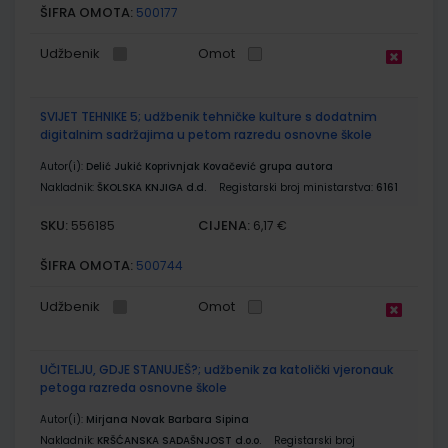
ŠIFRA OMOTA:
500177
Udžbenik
Omot
SVIJET TEHNIKE 5; udžbenik tehničke kulture s dodatnim
digitalnim sadržajima u petom razredu osnovne škole
Autor(i):
Delić Jukić Koprivnjak Kovačević grupa autora
Nakladnik:
ŠKOLSKA KNJIGA d.d.
Registarski broj ministarstva:
6161
SKU:
CIJENA:
556185
6,17 €
ŠIFRA OMOTA:
500744
Udžbenik
Omot
UČITELJU, GDJE STANUJEŠ?; udžbenik za katolički vjeronauk
petoga razreda osnovne škole
Autor(i):
Mirjana Novak Barbara Sipina
Nakladnik:
KRŠĆANSKA SADAŠNJOST d.o.o.
Registarski broj