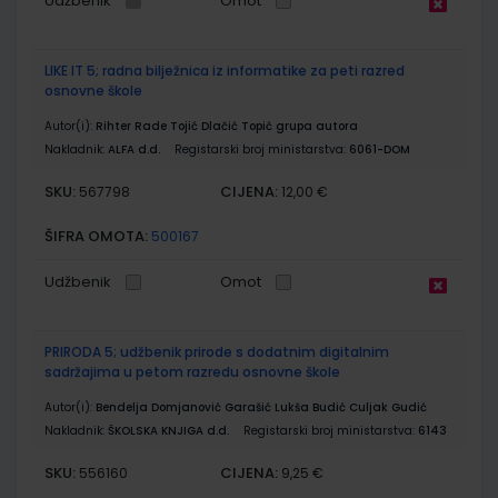
Udžbenik
Omot
LIKE IT 5; radna bilježnica iz informatike za peti razred
osnovne škole
Autor(i):
Rihter Rade Tojić Dlačić Topić grupa autora
Nakladnik:
ALFA d.d.
Registarski broj ministarstva:
6061-DOM
SKU:
CIJENA:
567798
12,00 €
ŠIFRA OMOTA:
500167
Udžbenik
Omot
PRIRODA 5; udžbenik prirode s dodatnim digitalnim
sadržajima u petom razredu osnovne škole
Autor(i):
Bendelja Domjanović Garašić Lukša Budić Culjak Gudić
Nakladnik:
ŠKOLSKA KNJIGA d.d.
Registarski broj ministarstva:
6143
SKU:
CIJENA:
556160
9,25 €