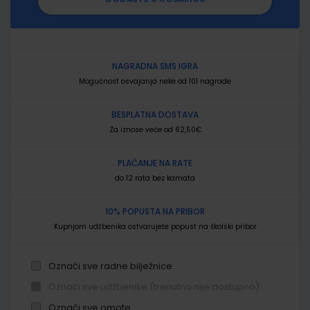
NAGRADNA SMS IGRA
Mogućnost osvajanja neke od 101 nagrade
BESPLATNA DOSTAVA
Za iznose veće od 62,50€
PLAĆANJE NA RATE
do 12 rata bez kamata
10% POPUSTA NA PRIBOR
Kupnjom udžbenika ostvarujete popust na školski pribor
Označi sve radne bilježnice
Označi sve udžbenike (trenutno nije dostupno)
Označi sve omote