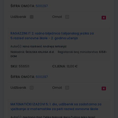
ŠIFRA OMOTA:
500297
Udžbenik
Omot
RAGAZZINI.IT 2; radna bilježnica talijanskog jezika za
5.razred osnovne škole - 2. godina učenja
Autor(i):
Nina Karković Andreja Mrkonjić
Nakladnik:
ŠKOLSKA KNJIGA d.d.
Registarski broj ministarstva:
6158-
DOM
SKU:
CIJENA:
556511
13,00 €
ŠIFRA OMOTA:
500297
Udžbenik
Omot
MATEMATIČKI IZAZOVI 5; 1. dio, udžbenik sa zadatcima za
vježbanje iz matematike za peti razred osnovne škole
Autor(i):
Gordana Paić Željko Bošnjak Boris Čulina Niko Grgić