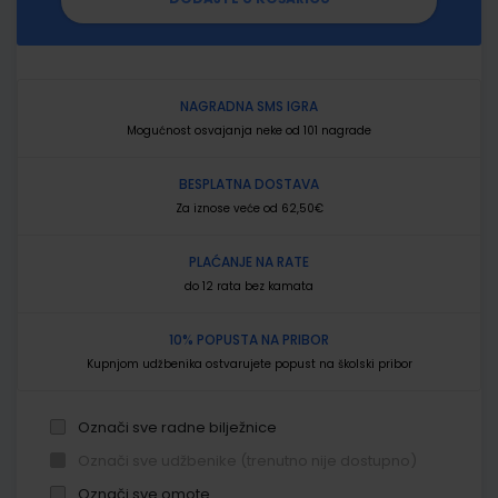
NAGRADNA SMS IGRA
Mogućnost osvajanja neke od 101 nagrade
BESPLATNA DOSTAVA
Za iznose veće od 62,50€
PLAĆANJE NA RATE
do 12 rata bez kamata
10% POPUSTA NA PRIBOR
Kupnjom udžbenika ostvarujete popust na školski pribor
Označi sve radne bilježnice
Označi sve udžbenike (trenutno nije dostupno)
Označi sve omote