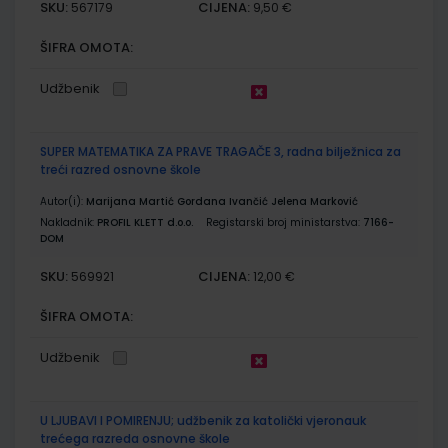
SKU:
CIJENA:
567179
9,50 €
ŠIFRA OMOTA:
Udžbenik
SUPER MATEMATIKA ZA PRAVE TRAGAČE 3, radna bilježnica za
treći razred osnovne škole
Autor(i):
Marijana Martić Gordana Ivančić Jelena Marković
Nakladnik:
PROFIL KLETT d.o.o.
Registarski broj ministarstva:
7166-
DOM
SKU:
CIJENA:
569921
12,00 €
ŠIFRA OMOTA:
Udžbenik
U LJUBAVI I POMIRENJU; udžbenik za katolički vjeronauk
trećega razreda osnovne škole