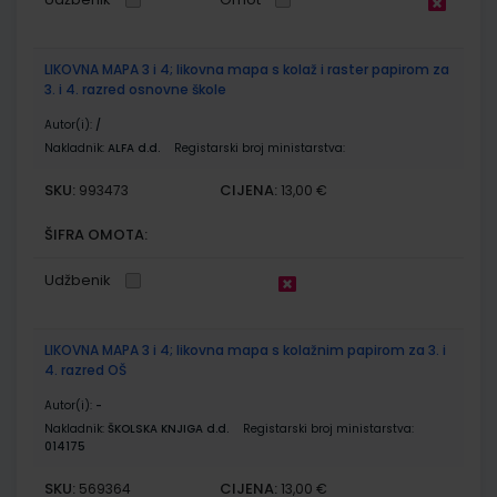
LIKOVNA MAPA 3 i 4; likovna mapa s kolaž i raster papirom za
3. i 4. razred osnovne škole
Autor(i):
/
Nakladnik:
ALFA d.d.
Registarski broj ministarstva:
SKU:
CIJENA:
993473
13,00 €
ŠIFRA OMOTA:
Udžbenik
LIKOVNA MAPA 3 i 4; likovna mapa s kolažnim papirom za 3. i
4. razred OŠ
Autor(i):
-
Nakladnik:
ŠKOLSKA KNJIGA d.d.
Registarski broj ministarstva:
014175
SKU:
CIJENA:
569364
13,00 €