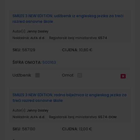
SMILES 3 NEW EDITION; udžbenik iz engleskog jezika za treći
razred osnovne škole
Autor(i):
Jenny Dooley
Nakladnik:
ALFA d.d.
Registarski broj ministarstva:
6574
SKU:
CIJENA:
567129
10,80 €
ŠIFRA OMOTA:
500163
Udžbenik
Omot
SMILES 3 NEW EDITION; radna bilježnica iz engleskog jezika za
treći razred osnovne škole
Autor(i):
Jenny Dooley
Nakladnik:
ALFA d.d.
Registarski broj ministarstva:
6574-DOM
SKU:
CIJENA:
567130
12,00 €