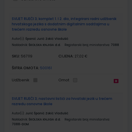
Grupirani
SVIJET RIJEČI 3; komplet 1. I 2. dio, integrirani radni udžbenik
proizvodi
hrvatskoga jezika s dodatnim digitalnim sadržajima u
trećem razredu osnovne škole
Autor(i):
Španić Jurić Zokić Vladušić
Nakladnik:
ŠKOLSKA KNJIGA d.d.
Registarski broj ministarstva:
7088
SKU:
CIJENA:
567119
27,02 €
ŠIFRA OMOTA:
500161
Udžbenik
Omot
SVIJET RIJEČI 3; nastavni listići za hrvatski jezik u trećem
razredu osnovne škole
Autor(i):
Jurić Španić Zokić Vladušić
Nakladnik:
ŠKOLSKA KNJIGA d.d.
Registarski broj ministarstva:
7088-DOM