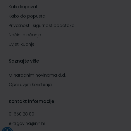
Kako kupovati
Kako do popusta
Privatnost i sigurnost podataka
Načini plaćanja
Uvjeti kupnje
Saznajte više
O Narodnim novinama d.d.
Opći uvjeti korištenja
Kontakt informacije
01 650 28 80
e-trgovina@nn.hr