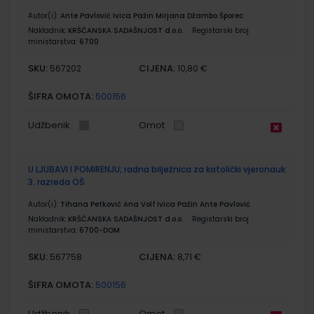
Autor(i):
Ante Pavlović Ivica Pažin Mirjana Džambo Šporec
Nakladnik:
KRŠĆANSKA SADAŠNJOST d.o.o.
Registarski broj
ministarstva:
6700
SKU:
CIJENA:
567202
10,80 €
ŠIFRA OMOTA:
500156
Udžbenik
Omot
U LJUBAVI I POMIRENJU; radna bilježnica za katolički vjeronauk
3. razreda OŠ
Autor(i):
Tihana Petković Ana Volf Ivica Pažin Ante Pavlović
Nakladnik:
KRŠĆANSKA SADAŠNJOST d.o.o.
Registarski broj
ministarstva:
6700-DOM
SKU:
CIJENA:
567758
8,71 €
ŠIFRA OMOTA:
500156
Udžbenik
Omot