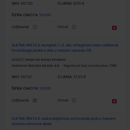
SKU:
CIJENA:
567120
8,00 €
ŠIFRA OMOTA:
500161
Udžbenik
Omot
ZLATNA VRATA 3; komplet 1. i 2. dio, integrirani radni udžbenik
hrvatskoga jezika s dds u trećem razredu OŠ
Autor(i):
Sonja Ivić Marija Krmpotić
Nakladnik:
ŠKOLSKA KNJIGA d.d.
Registarski broj ministarstva:
7108
SKU:
CIJENA:
567121
27,02 €
ŠIFRA OMOTA:
500161
Udžbenik
Omot
ZLATNA VRATA 3; radna bilježnica za hrvatski jezik u trećem
razredu osnovne škole