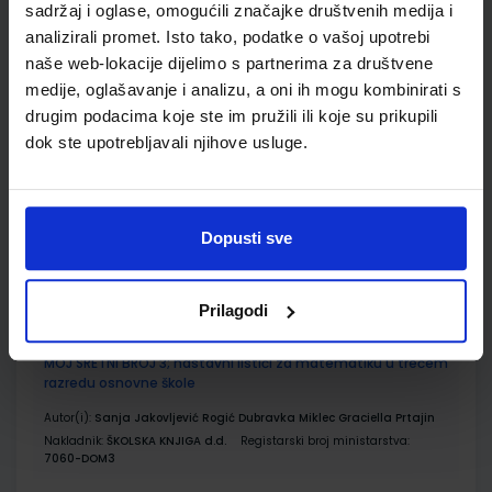
sadržaj i oglase, omogućili značajke društvenih medija i
analizirali promet. Isto tako, podatke o vašoj upotrebi
naše web-lokacije dijelimo s partnerima za društvene
MOJ SRETNI BROJ 3; zbirka zadataka za matematiku u
trećem razredu osnovne škole
medije, oglašavanje i analizu, a oni ih mogu kombinirati s
drugim podacima koje ste im pružili ili koje su prikupili
Autor(i):
Sanja Jakovljević Rogić Dubravka Miklec Graciella Prtajin
dok ste upotrebljavali njihove usluge.
Nakladnik:
ŠKOLSKA KNJIGA d.d.
Registarski broj ministarstva:
7060-DOM2
SKU:
CIJENA:
567178
12,00 €
Dopusti sve
ŠIFRA OMOTA:
500239
Udžbenik
Omot
Prilagodi
MOJ SRETNI BROJ 3; nastavni listići za matematiku u trećem
razredu osnovne škole
Autor(i):
Sanja Jakovljević Rogić Dubravka Miklec Graciella Prtajin
Nakladnik:
ŠKOLSKA KNJIGA d.d.
Registarski broj ministarstva:
7060-DOM3