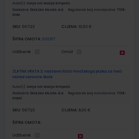
Autor(i):
Sonja Ivić Marija Krmpotić
Nakladnik:
ŠKOLSKA KNJIGA d.d.
Registarski broj ministarstva:
7108-
DOM
SKU:
CIJENA:
567122
10,50 €
ŠIFRA OMOTA:
500157
Udžbenik
Omot
ZLATNA VRATA 3; nastavni listići hrvatskoga jezika za treći
razred osnovne škole
Autor(i):
Sonja Ivić Marija Krmpotić
Nakladnik:
ŠKOLSKA KNJIGA d.d.
Registarski broj ministarstva:
7108-
DOM2
SKU:
CIJENA:
567123
8,00 €
ŠIFRA OMOTA:
Udžbenik