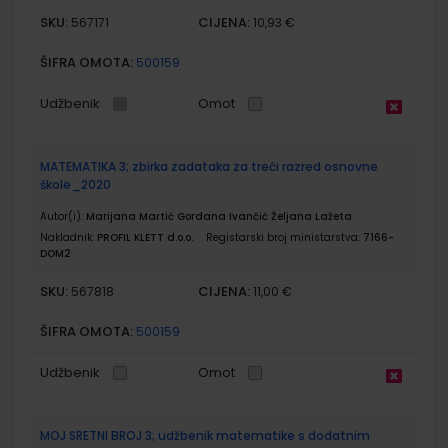
SKU:
CIJENA:
567171
10,93 €
ŠIFRA OMOTA:
500159
Udžbenik
Omot
MATEMATIKA 3; zbirka zadataka za treći razred osnovne
škole_2020
Autor(i):
Marijana Martić Gordana Ivančić Željana Lažeta
Nakladnik:
PROFIL KLETT d.o.o.
Registarski broj ministarstva:
7166-
DOM2
SKU:
CIJENA:
567818
11,00 €
ŠIFRA OMOTA:
500159
Udžbenik
Omot
MOJ SRETNI BROJ 3; udžbenik matematike s dodatnim